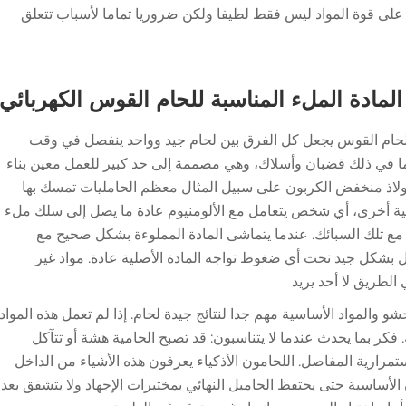
لى قوة المواد ليس فقط لطيفا ولكن ضروريا تماما لأسباب تتعلق
 المادة الملء المناسبة للحام القوس الكهربائي
لحام القوس يجعل كل الفرق بين لحام جيد وواحد ينفصل في وقت
ما في ذلك قضبان وأسلاك، وهي مصممة إلى حد كبير للعمل معين بناء
ولاذ منخفض الكربون على سبيل المثال معظم الحامليات تمسك بها
ناحية أخرى، أي شخص يتعامل مع الألومنيوم عادة ما يصل إلى سلك ملء
ع تلك السبائك. عندما يتماشى المادة المملوءة بشكل صحيح مع
ل بشكل جيد تحت أي ضغوط تواجه المادة الأصلية عادة. مواد غير
الطريق لا أحد يريد
والمواد الأساسية مهم جدا لنتائج جيدة لحام. إذا لم تعمل هذه المواد
فكر بما يحدث عندما لا يتناسبون: قد تصبح الحامية هشة أو تتآكل
ستمرارية المفاصل. اللحامون الأذكياء يعرفون هذه الأشياء من الداخل
الأساسية حتى يحتفظ الحاميل النهائي بمختبرات الإجهاد ولا يتشقق بعد