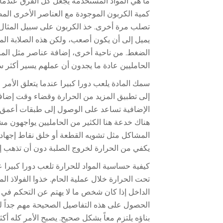
ما هي المواد المستخدمة يجعل كل الفرق عندما 
كمية الكربون الموجودة مع العناصر الأخرى المضا
تصلب مرة أخرى. خذ الكربون على سبيل المثال عن
يميل إلى أن يكون أصعب، ولكن هذه الصلابة المتز
الضغط. من ناحية أخرى، إضافة عناصر مثل المنغ
الحامليين عادة ما يجدون أن عملهم يسير أكثر س
سمك المادة يلعب دورا كبيرا عندما يتعلق الأمر ع
إلى تطبيق المزيد من الحرارة وقضاء وقت إضا
الإضافية تساعد على الوصول إلى طبقات أعمق
هناك خدعة هنا الكثير من الحامليين يواجهون مشا
المشاكل مثل تشويه القطعة أو خلق نقاط إجهاد 
يكفي من الحرارة لخروج الصلبة دون أن تذهب إلى
كيفية حساسية المواد للحرارة تلعب دورا كبيرا
تحت الحرارة خلال عملية الحام. خذوا الفولاذ ال
الداخل إذا كان شخص ما لا يهتم عن التحكم في كم
الحصول على هذه التفاصيل الصحيحة مهم جداً لل
بناؤه يلتزم معاً بشكل صحيح. يصبح الأمر كله أك