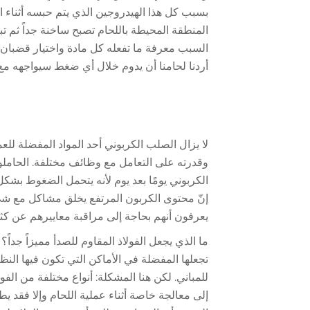
بسبب كل هذا الهيدروجين الذي يتم حبسه أثناء ال
المنطقة المحيطة باللحام تصبح ساخنة جداً ثم تب
السبب معرفة ما تفعله كل مادة واختيار قضبا
أردنا لحامنا أن يدوم خلال أي ضغط سيواجهه مع
لا يزال الصلب الكربوني أحد المواد المفضلة 
وقدرته على التعامل مع وظائف مختلفة. الحاملون
الكربوني يومًا بعد يوم لأنه يتحمل الضغوط بش
إنّ محتوى الكربون المرتفع يخلق مشاكل مع شي
يعرفون أنهم بحاجة إلى مراقبة معاييرهم عن ك
ما الذي يجعل الفولاذ المقاوم للصدأ مميزاً جداً؟ 
تجعلها المفضلة في الأماكن التي تكون فيها الن
للمباني. لكن هنا المشكلة: أنواع مختلفة من الفو
إلى معالجة خاصة أثناء عملية اللحام وإلا فقد 