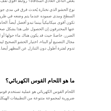
بعض التآكل العادي المكافأة؟ روابط أقوى تقف أ
نوع الحشو الذي نختارة يُحدث فرق في مدى جود
السطح ومدى صموده عندما يتم وضعه في ظروف م
تكون أقوى ميكانيكياً بينما تبدو أفضل أيضاً. الح
عنها المحترفون إن الحصول على هذا بشكل صحي
الضرر، خاصةً حيث قد يكون هناك ماء حولها أو 
مجال التصنيع أو البناء، اختيار الحشو الصحيح ل
تدوم لفترة أطول دون التنازل عن المظهر أيضا.
ما هو اللحام القوس الكهربائي؟
اللحام القوس الكهربائي هو عملية تستخدم قوس 
ضرورية لمجموعة متنوعة من التطبيقات الهيكلية 