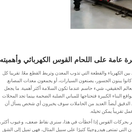
ة عامة على اللحام القوس الكهربائي وأهميته
 الكهرباء والقطعة التي تذوب المعدن وتربط القطع معًا. تقريبا كل
كانوا يبنون الجسور، يصنعون السيارات، أو يجمعون معدات المصانع.
لم الحقيقي، شيء حاسم عندما تكون السلامة أكثر أهمية. ما يجعل
اقع البناء الكبيرة فتحتاجها للمباني الصلبة الضخمة بينما تجد المحلات
دني الدقيق أيضاً. العديد من الحاملات سوف يخبرون أي شخص يسأل أن
ل تقريباً يمكن تخيله.
 الأمر بحركات القوس إذا أخطأت في هذا، سنرى نقاط ضعف، وعيوب أكثر،
 التي تمتص هيدروجينًا كثيرًا على سبيل المثال، فهي تميل إلى الشق