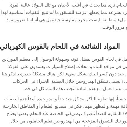
لحام. نرى هذا يحدث في أغلب الأحيان مع تلك الفولاذ عالية القوة.
رد بسرعة مما يجعلها عرضة للتشقق ما لم تتبع التقنيات المناسبة لهذا
ن ملء متطابقة ليست مجرد ممارسة جيدة بل هي أساسا ضرورية إذا
 مرور الوقت.
المواد الشائعة في اللحام بالقوس الكهربائي
للعمل في لحام القوس بفضل قوته وسهولة الوصول إلى معظم الموردين
 في مواقع البناء و محلات إصلاح السيارات يعتمدون على الفولاذ
كل جيد دون كسر البنك بشكل سيء. لكن هناك مشكلةٌ جديرة بالذكر هنا
ء يسمى تشقّق الهيدروجين خلال العملية. الخبراء في الحركات
ثب عند العمل مع هذه المادة لتجنب هذه المشاكل في خط.
حسناً، إنها تقاوم التآكل بشكل جيد جداً و تبدو جيدة أيضاً هذه الصفات
ظافة مهمة والمظهر مهم، فكر في مصانع الطعام أو المناطق الخارجية
لاذ المقاوم للصدأ تتصرف بطريقتها الخاصة عند اللحام. بعضها يحتاج
يطور تلك الشقوق المزعجة من الهيدروجين تعلم الحاملون من خلال