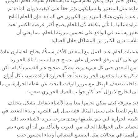
يتعلق الأمر كيف يمكن لحام شيء ما باستخدام تقنيات لحام القوس.
فة مثل المنغنيز والسيليكون تؤثر حقاً على كيفية ذوبان المادة ثم
دما يكون هناك المزيد من الكربون في المادة، فإن اللحام الناتج
ايدة غالبا ما تأتي بتكلفة لأن اللحام يصبح أكثر عرضة للكسر تحت
نيز يساعد في الواقع على تحسين مرونة اللحام، مما يعني أن
لاسة دون الكثير من المشاكل خلال العملية.
مليات لحام. عند العمل مع المعادن الأكثر سمكًا، يحتاج الحاملون عادةً
في على كل مرفق للحصول على اندماج جيد. السبب؟ تلك الحرارة
 من المعدن حتى كل شيء يربط بشكل صحيح عبر القسم بأكمله. لكن
كل عندما يدفعون الحرارة بعيداً جداً الحرارة الزائدة تسبب كل أنواع
داخلية تضعف الهيكل مع مرور الوقت. البحث عن نقطة الحرارة بين ما
 الخارج لا يزال أحد أكثر جوانب العمل الحراري صعوبة.
 عند معرفة كيف يمكن لحامها معا منذ الأشياء تتفاعل بشكل مختلف
مقاوم للصدأ على سبيل المثال فإنه يميل إلى التشوه أو بناء الضغط في
ية الحرارة التي يتم تطبيقها ومدى سرعة تبريد الأشياء بعد ذلك.
حفاظ على الحوائط الخالية من العيوب والتأكد من أن أي شيء يتم
ثر أهمية في مجالات مثل التصنيع الفضائي أو بناء الجسور حيث