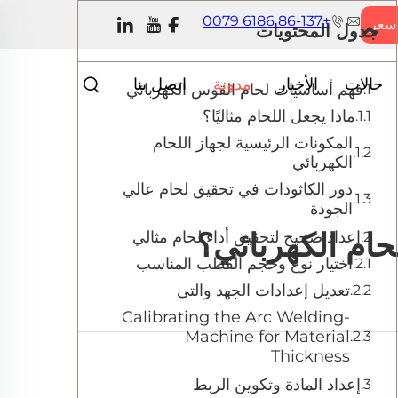
+86-137 6186 0079
سعر
جدول المحتويات
حالات
الأخبار
مدونة
اتصل بنا
فهم أساسيات لحام القوس الكهربائي
ماذا يجعل اللحام مثاليًا؟
المكونات الرئيسية لجهاز اللحام
الكهربائي
دور الكاثودات في تحقيق لحام عالي
الجودة
لحام الكهربائي؟
إعداد صحيح لتحقيق أداء لحام مثالي
اختيار نوع وحجم القطب المناسب
تعديل إعدادات الجهد والتى
-Calibrating the Arc Welding
Machine for Material
Thickness
إعداد المادة وتكوين الربط