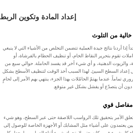
إعداد المادة وتكوين الربط
الية من التلوث
ذا أردنا نتائج جيدة العملية تتضمن التخلص من الأشياء التي لا ينبغي
لات تقوم بتحرير النقاط الخام، أو تنظيف الحطام بالفرشاة، أو
 والزيوت الدهنية، و أي شيء آخر قد يفسد الحاملة. حوالي سبع من
 إعداد السطح السيئ. لهذا السبب أخذ الوقت لتنظيف الأسطح بشكل
ماً. عندما يهتمّ الحامّلات بهذا الجزء، ينتهي بهم الأمر إلى لحامٍ
 دون أن يتصدّع أو يفشل بشكل غير متوقع.
 مفاصل قوي
 يتعلق الأمر بتحقيق تلك الرواسب اللاصقة حتى عبر السطح، وهو شيء
يين يعتمدون على أشياء مثل المشابك أو الأجهزة الخاصة للوصول إلى
قاء كل شيء في مكانه حتى لا يتحرك شيء أثناء العمل، مما يجعل كل