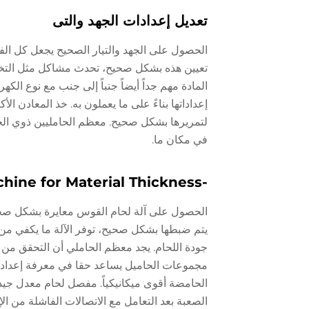
تعديل إعدادات الجهد والتى
الحصول على الجهد والتيار الصحيح يجعل كل الف
تعيين هذه بشكل صحيح، تحدث مشاكل مثل التخف
المادة مهم جداً أيضاً جنباً إلى جنب مع نوع الك
إعداداتها بناءً على ما يعملون به. خذ المعادن 
لتمريرها بشكل صحيح. معظم الحامليين ذوي الخبر
في مكان ما.
-Calibrating the Arc Welding Machine for Material Thickness
الحصول على آلة لحام القوس معايرة بشكل صحيح
يتم ضبطها بشكل صحيح، توفر الآلة ما يكفي من
جودة اللحام. يجد معظم الحاملي أن التحقق من قو
مجموعات الحاميل يساعد حقا في معرفة إعدادات ا
الحامضة أقوى ميكانيكياً. مفصل لحام معدل ج
الصعبة بعد التعامل مع الاتصالات الفاشلة من ال