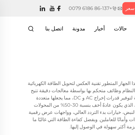
سعر
+86-137 6186 0079
حالات
أخبار
مدونة
اتصل بنا
خدم هذا الجهاز المتطور تقنية العكس لتحويل الطاقة الكهربائية
 النظام وظائف متحكم بها بواسطة معالجات دقيقة تتيح
ضبط دقيق لمعلمات اللحام، بما في ذلك التيار، تردد النبض، وخصائص القوس. تم تصميم أجهزة اللحام TIG العكسية الحديثة لتوفير قدرات إخراج AC و DC، مما يجعلها متعددة
الاستخدامات للعمل مع مجموعة متنوعة من المعادن مثل الألمنيوم، الفولاذ المقاوم للصدأ، والفولاذ الصلب. التصميم المدمج، الذي يكون عادةً أخف بنسبة 30-50% من المحولات
النبض، خيارات بدء التردد العالي، وواجهات عرض رقمية
أمانًا للعاملين. وبفضل كفاءة الطاقة التي غالبًا ما