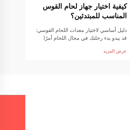
كيفية اختيار جهاز لحام القوس
كيفي
المناسب للمبتدئين؟
بالت
دليل أساسي لاختيار معدات اللحام القوسي:
فهم ت
قد يبدو بدء رحلتك في مجال اللحام أمرًا
الانص
مربكًا نظرًا للعدد الهائل من أجهزة اللحام
الأناب
عرض المزيد
عرض ا
القوسي المتوفرة في السوق اليوم. سواء
يجعله
كنت تقوم بإعداد ورشة عمل منزلية أو تبدأ
الصناع
مهنة في مجال العمل بالمعادن...
ومعالج