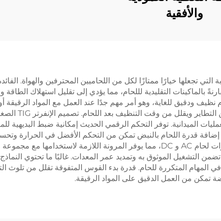
والأفقية
ديد من المزايا الجذابة التي تجعلها خيارًا ممتازًا لكل من اللحاميين المحترفين واله
نةً بالماكينات التقليدية لللحام، مما يؤدي إلى تقليل استهلاك الطاقة و
ظيف ودقيق للغاية، وهو أمر مهم جدًا عند العمل مع المواد الرقيقة أو ف
بتوفير استقرار ال
مليات الميدانية. توفر التحكم الرقمي الحديث إمكانية ضبط البديهية لل
ق أفضل النتائج على مختلف المواد والأicknessات. إضافة قدرة اللحام بالنبض تمكن من التحكم ا
مع المواد الحساسة للحرارة. عادةً ما تقدم هذه الآلات قدرات لحام AC و DC، مما يوفر المر
 تضمن التشغيل الموثوق به وتمديد عمر المعدات. غالبًا ما تحتوي النماذ
ي المهام المتكررة للحام. قدرة بدء القوس المتفوقة تقلل من تلوث ال
تمكن من العمل الدقيق على المواد الرقيقة.