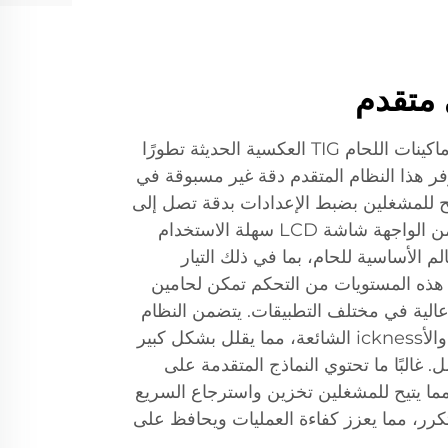
متقدم
يمثل نظام التحكم الرقمي في ماكينات اللحام TIG العكسية الحديثة تطورًا
يوفر هذا النظام المتقدم دقة غير مسبوقة في
مح للمشغلين بضبط الإعدادات بدقة تصل إلى
زيادة أمبير واحدة. عادةً ما يتضمن الواجهة شاشة LCD سهلة الاستخدام
 الأساسية للحام، بما في ذلك التيار
ض. هذه المستويات من التحكم تمكن لحامين
الية في مختلف التطبيقات. يتضمن النظام
إعدادات مبرمجة مسبقًا للمواد والأickness الشائعة، مما يقلل بشكل كبير
 غالبًا ما تحتوي النماذج المتقدمة على
ما يتيح للمشغلين تخزين واسترجاع السريع
ر، مما يعزز كفاءة العمليات ويحافظ على