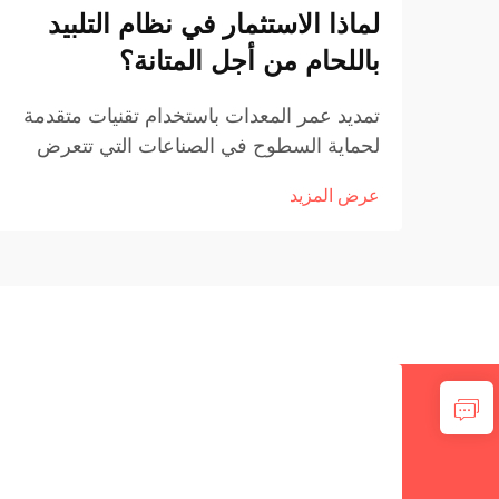
لماذا الاستثمار في نظام التلبيد
باللحام من أجل المتانة؟
تمديد عمر المعدات باستخدام تقنيات متقدمة
لحماية السطوح في الصناعات التي تتعرض
فيها المعدات باستمرار للتآكل والصدأ والضغط
عرض المزيد
الشديد، يصبح من الأولوية ضمان عمر أطول
للمعدات. نظام التلبيد باللحام هو حل متخصص
يوفر حماية فعّالة...