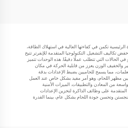
واة. الفائدة الرئيسية تكمن في كفاءتها العالية في استهلاك الطاقة،
خفض تكاليف التشغيل. التكنولوجيا المتقدمة للإنفرتر تتيح
ي الحالات التي تتطلب عملًا دقيقًا. هذه الوحدات تتميز
قوس المستمر، مما يقلل بشكل كبير من التطاير ويقلل من وقت التنظيف بعد اللحام. تصميم الإنفرتر TIG الصغير والخفيف الوزن يعزز من قابلية الحركة في مكان
معلمات، مما يسمح للحاميين بضبط الإعدادات بدقة
لأفضل في الحرارة وتحسين مظهر اللحام، وهو أمر مفيد بشكل خاص عند العمل
ونة اللازمة لاستخدامها مع مجموعة واسعة من المعادن والتطبيقات. الميزات الأمنية
ج المتقدمة على وظائف الذاكرة لتخزين الإعدادات
تنجستن وتحسن جودة اللحام بشكل عام، بينما القدرة