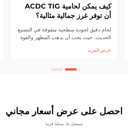
كيف يمكن لحامية ACDC TIG
أن توفر غرز جمالية مثالية؟
لحام دقيق لجودة سطحية متفوقة في التصنيع
الحديث، حيث يجب أن يذهب المظهر والقوة
جنبا إلى جنب، لا يتم الحكم على جودة
عرض المزيد
الحامض فقط من خلال مدته ولكن أيضا من
خلال عرضها الجمالي. التشطيب المنسق
والمتساوٍ لحام
احصل على عرض أسعار مجاني
سيتصل بك ممثلنا قريبا.