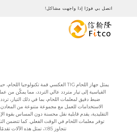
اتصل بي فورًا إذا واجهت مشاكل!
يمثل جهاز اللحام TIG العكسي قمة تكنول
القياسية إلى تيار متردد عالي التردد، مما يمكّن من 
التقليدية، يقدم قابلية نقل محسنة دون المساس بقوة ال
توفر معلمات اللحام في الوقت الفعلي. كما تتضمن التكن
تتجاوز 85٪، تمثل هذه الآلات تقدمًا كبيرًا في تكنولوجيا اللحام، حيث تقدم أداءً احترافيًا بمستوى عالٍ في حزمة أكثر سهولة في الوصول إليها.