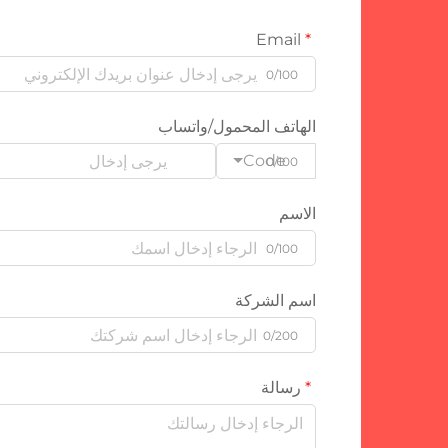
Email
0/100
الهاتف المحمول/واتساب
Code
0/100
الاسم
0/100
اسم الشركة
0/200
رسالة