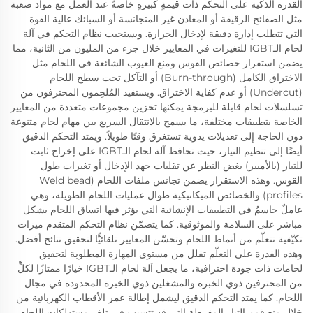
القدرة الذكية على التحكم ذات قيمةٍ كبيرةٍ خاصةً عند العمل مع مواد صعبة
مثل الصفائح الرقيقة أو المعادن غير المتجانسة أو السبائك عالية القوة
التي تتطلب إدارة دقيقة لإدخال الحرارة. ويستجيب نظام التحكم في آلة
لحام الـIGBT للتغيرات في المعايير خلال جزء من المليون من الثانية، مما
يضمن استقرار خصائص القوس ومنع العيوب الشائعة في اللحام مثل
الاختراق الكامل (Burn-through) أو التآكل تحت سطح اللحام
(Undercut) أو عدم كفاية الاختراق. ويستفيد المُلحِمون المحترفون من
تسلسلات لحام قابلة للبرمجة يمكنها تخزين مجموعات متعددة من المعايير
الخاصة بتطبيقات مختلفة، ما يسمح بالانتقال السريع بين مهام لحام متنوعة
دون الحاجة إلى تعديلات يدوية تستغرق وقتًا طويلاً. ويمتد التحكم الدقيق
أيضًا إلى تنظيم التيار، حيث تحافظ آلة لحام الـIGBT على إخراج ثابت
للتيار (بالأمبير) بغض النظر عن تقلبات جهد الإدخال أو تغيرات طول
القوس. وهذه الاستقرار يضمن تجانس ملفات اللحام (Weld bead
profiles) والخصائص الميكانيكية طوال عمليات اللحام الطويلة، وهي
عاملٌ حاسمٌ في التطبيقات الإنشائية التي يؤثر فيها اتساق اللحام بشكل
مباشر على السلامة والموثوقية. كما يتضمّن نظام التحكم المتقدم ميزات
تكيّفية تتعلّم من أنماط اللحام وتحسّن المعايير تلقائيًّا لتحقيق نتائج أفضل.
وهذه القدرة على التعلّم تقلل من مستوى المهارة المطلوبة لتحقيق
لحامات ذات جودة احترافية، ما يجعل آلة لحام الـIGBT خيارًا ممتازًا لكلٍّ
من المحترفين ذوي الخبرة والمشغلين ذوي الخبرة المحدودة في مجال
اللحام. كما يمتد التحكم الدقيق ليشمل إطالة عمر الأقطاب الكهربائية من
خلال منع قمم التيار المفرطة التي قد تتسبب في تلف مستهلكات اللحام.