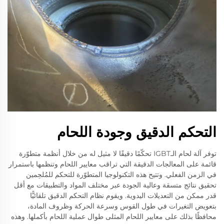
التحكم الدقيق وجودة اللحام
توفر آلة لحام الـIGBT تحكّمًا دقيقًا لا مثيل له من خلال أنظمة متطوّرة
قائمة على المعالجات الدقيقة التي تراقب معايير اللحام وتنظمها باستمرار
في الزمن الفعلي. وتتيح هذه التكنولوجيا المتطوّرة للتحكم للمُلحِمين
تحقيق نتائج متسقة وعالية الجودة عبر مختلف المواد والتطبيقات مع أقل
قدر ممكن من التعديلات اليدوية. ويقوم نظام التحكم الدقيق تلقائيًّا
بتعويض التغيرات في طول القوس وسرعة الحركة وظروف المادة،
محافظًا بذلك على معايير اللحام المثلى طوال عملية اللحام بأكملها. وهذه