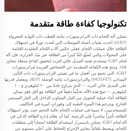
تكنولوجيا كفاءة طاقة متقدمة
تضمّن آلة اللحام ذات الترانزستورات ثنائية القطب ذات البوابة المعزولة
(IGBT) أحدث تقنيات أشباه الموصلات التي تُحدث ثورةً في استهلاك
الطاقة خلال عمليات اللحام. فعلى عكس آلات اللحام التقليدية القائمة
على المحولات والتي تُضيِّع كمّاً كبيراً من الطاقة عبر تبدّد الحرارة، فإن آلة
لحام IGBT تستخدم تقنية التبديل عالي التردد لتحقيق كفاءةٍ مذهلة تتجاوز
٨٥٪. وتنتج هذه الكفاءة المتقدمة عن الخصائص الفريدة لترانزستورات
IGBT، التي تجمع بين أفضل ما في تقنيتي الترانزستورات ذات التأثير
الميداني (MOSFET) والترانزستورات ثنائية الوصلة (BJT). وبفضل قدرتها
على التبديل عالي التردد — الذي يتراوح عادةً بين ٢٠ كيلوهرتز و١٠٠
كيلوهرتز — تتيح هذه الآلة تحكّماً دقيقاً في الطاقة مع أقل فقدٍ ممكن
للطاقة أثناء عملية التحويل من التيار المتناوب الداخل إلى التيار المستمر
الخارج. ويترجم هذا الميزة التقنية إلى وفوراتٍ كبيرة في التكاليف
للمستخدمين، لا سيما في عمليات اللحام عالية الحجم حيث يؤثر استهلاك
الطاقة تأثيراً مباشراً على الربحية. كما أن نظام إدارة الطاقة الذكي في
آلة لحام IGBT يحسّن باستمرار استخدام الطاقة استناداً إلى متطلبات
اللحام، ويضبط تلقائياً معايير الإخراج للحفاظ على أعلى مستوى من