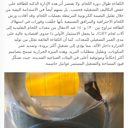
الكفاءة طوال دورة اللحام. ولا يقتصر أثر هذه الإدارة الذكية للطاقة على
خفض التكاليف التشغيلية فحسب، بل يسهم أيضاً في الاستدامة البيئية من
خلال تقليل البصمة الكربونية المرتبطة بعمليات اللحام. وقد أفادت ورش
اللحام الاحترافية والمرافق التصنيعية بأنها حقّقت وفورات في استهلاك
الطاقة تتراوح بين ٣٠٪ و٤٠٪ عند الانتقال من معدات اللحام التقليدية إلى
آلات لحام IGBT، ما يجعل الاستثمار الأولي ذا جدوى اقتصادية عالية على
مدى العمر التشغيلي للمعدات. كما أن الكفاءة الفائقة تقلل من توليد
الحرارة داخل الآلة، مما يؤدي إلى تشغيلٍ أكثر برودة، وتمديد عمر
المكونات، وتقليل متطلبات التبريد. وهذه الميزة الحرارية تسمح بتصاميم
أكثر إحكاماً وموثوقية أعلى في البيئات الصناعية الشديدة، حيث تشكّل
قيود المساحة والتشغيل المستمر عوامل حاسمة.