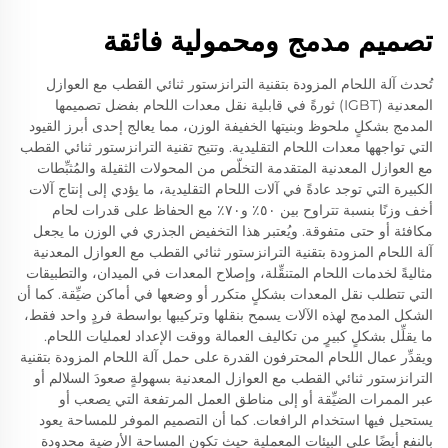
تصميم مدمج ومحمولية فائقة
تُحدث آلة اللحام المزودة بتقنية الترانزستور ثنائي القطب مع العوازل
المعدنية (IGBT) ثورةً في قابلية نقل معدات اللحام بفضل تصميمها
المدمج بشكلٍ ملحوظ وبنيتها الخفيفة الوزن، مما يعالج إحدى أبرز القيود
التي تواجهها معدات اللحام التقليدية. وتتيح تقنية الترانزستور ثنائي القطب
مع العوازل المعدنية المتقدمة التخلّص من المحولات الثقيلة والمُثبِّطات
الكبيرة التي توجد عادةً في آلات اللحام التقليدية، ما يؤدي إلى إنتاج آلات
أخف وزنًا بنسبة تتراوح بين ٥٠٪ و٧٠٪ مع الحفاظ على قدرات لحام
مكافئة أو حتى متفوقة. ويُعتبر هذا التخفيض الجذري في الوزن ما يجعل
آلة اللحام المزودة بتقنية الترانزستور ثنائي القطب مع العوازل المعدنية
مثاليةً لخدمات اللحام المتنقِّلة، وإصلاح المعدات في الميدان، والتطبيقات
التي تتطلب نقل المعدات بشكلٍ متكرر أو وضعها في أماكن ضيِّقة. كما أن
الشكل المدمج لهذه الآلات يسمح بنقلها وتركيبها بواسطة فردٍ واحد فقط،
ما يقلِّل بشكلٍ كبيرٍ من تكاليف العمالة ووقت الإعداد لعمليات اللحام.
ويقدِّر عمال اللحام المحترفون القدرة على حمل آلة اللحام المزودة بتقنية
الترانزستور ثنائي القطب مع العوازل المعدنية بسهولةٍ صعودَ السلالم أو
عبر الممرات الضيِّقة أو إلى مناطق العمل المرتفعة التي يصعب أو
يستحيل فيها استخدام الرافعات. كما أن التصميم الموفر للمساحة يعود
بالنفع أيضًا على البيئات المعملية حيث تكون المساحة الأرضية محدودة