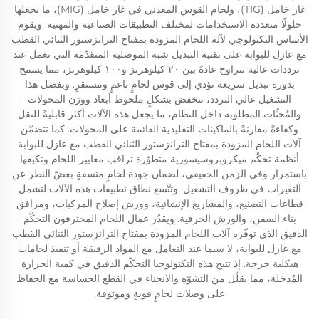
غاز خامل (TIG)، ولحام القوس المعدني في غاز خامل (MIG)، ما يجعلها
حلولًا متعددة الاستخدامات لمختلف التطبيقات الصناعية والمهنية. ويقوم
الأساس التكنولوجي لآلة اللحام المزودة بمفتاح الترانزستور الثنائي القطب
مع عازل للبوابة على تقنية التبديل شبه الموصلية المتقدّمة التي تعمل عند
ترددات عالية تتراوح عادةً بين ٢٠ كيلوهرتز و١٠٠ كيلوهرتز، مما يسمح
بدورة تبديل سريعة تؤدي إلى قوس لحامٍ ناعمٍ ومستقرٍ. وبفضل هذا
التشغيل عالي التردد، تنخفض بشكلٍ ملحوظ أبعاد ووزن المحولات
والمُحثّات المطلوبة داخل النظام، ما يجعل هذه الآلات أكثر قابليةً للنقل
وكفاءةً مقارنةً بالماكينات التقليدية القائمة على المحولات. كما تتضمّن
آلات اللحام المزودة بمفتاح الترانزستور الثنائي القطب مع عازل للبوابة
أنظمة تحكّم ميكروبروسيسورية متطوّرة تراقب معايير اللحام وتكيفها
باستمرار وفي الزمن الحقيقي، لضمان جودة لحامٍ متسقةٍ بغضّ النظر عن
التغيرات في ظروف التشغيل. وتتّسع نطاق تطبيقات هذه الآلات لتشمل
قطاعات التصنيع، والمشاريع الإنشائية، وورش إصلاح المركبات، ومرافق
بناء السفن، والورش الحرفية. ويقدّر عمال اللحام المحترفون التحكّم
الدقيق الذي توفّره آلات اللحام المزودة بمفتاح الترانزستور الثنائي القطب
مع عازل للبوابة، لا سيما عند التعامل مع المواد الرقيقة أو تنفيذ لحامات
هيكلية حرجة. إذ تتيح هذه التكنولوجيا التحكّم الدقيق في كمية الحرارة
المُدخلة، مما يقلّل من التشوّه والانحناء في القطع الحساسة مع الحفاظ
على وصلات لحامٍ قويةٍ وموثوقة.