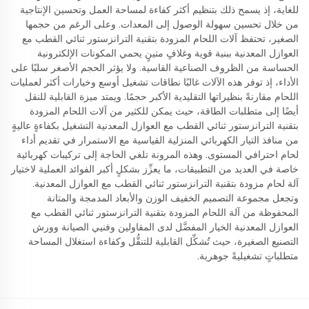
للغاية، إذ يسمح ذلك بتنظيم أكثر كفاءة لمساحة العمل وتحسين الإنتاجية
من خلال تحسين سهولة الوصول إلى المعدات. وعلى الرغم من حجمها
الصغير، تحتفظ آلات اللحام المزودة بتقنية الترانزستور ثنائي القطب مع
العوازل المعدنية ببنية قوية وغلافٍ متينٍ يحمي المكونات الإلكترونية
الحساسة من الظروف الصناعية القاسية. ولا يؤثر الحجم الأصغر سلبًا على
الأداء، إذ توفر هذه الآلات غالبًا نطاقات تشغيل أوسع وخيارات أكثر لعمليات
اللحام مقارنةً بنظيراتها التقليدية الأكبر حجمًا. ويمتد ميزة القابلية للنقل
أيضًا إلى متطلبات الطاقة، حيث يمكن للكثير من آلات اللحام المزودة
بتقنية الترانزستور ثنائي القطب مع العوازل المعدنية التشغيل بكفاءةٍ عاليةٍ
من منافذ التيار الكهربائي المنزلية القياسية مع الاستمرار في تقديم أداء
لحام احترافي المستوى. وهذه المرونة تلغي الحاجة إلى تركيبات كهربائية
خاصة في العديد من التطبيقات، ما يعزِّز بشكلٍ أكبر الفوائد العملية لاختيار
آلة لحام مزودة بتقنية الترانزستور ثنائي القطب مع العوازل المعدنية.
وتجعل مجموعة التصميم الخفيف الوزن والأبعاد المدمجة والمتانة
المحفوظة من آلة اللحام المزودة بتقنية الترانزستور ثنائي القطب مع
العوازل المعدنية الخيار المفضَّل لدى المقاولين وفنيي الصيانة وورش
التصنيع الصغيرة، حيث تُشكِّل القابلية للتنقُّل وكفاءة استغلال المساحة
متطلباتٍ تشغيليةً جوهرية.