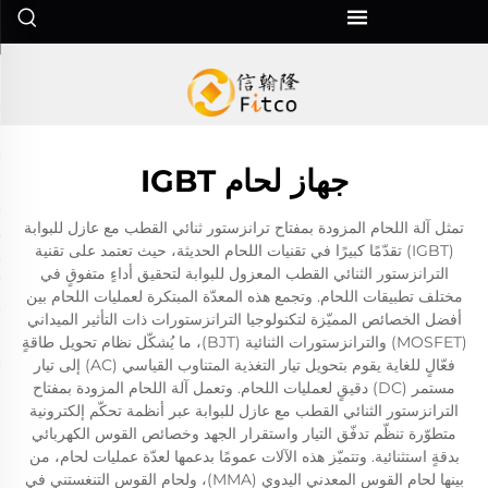
جهاز لحام IGBT
تمثل آلة اللحام المزودة بمفتاح ترانزستور ثنائي القطب مع عازل للبوابة
(IGBT) تقدّمًا كبيرًا في تقنيات اللحام الحديثة، حيث تعتمد على تقنية
الترانزستور الثنائي القطب المعزول للبوابة لتحقيق أداءٍ متفوقٍ في
مختلف تطبيقات اللحام. وتجمع هذه المعدّة المبتكرة لعمليات اللحام بين
أفضل الخصائص المميّزة لتكنولوجيا الترانزستورات ذات التأثير الميداني
(MOSFET) والترانزستورات الثنائية (BJT)، ما يُشكّل نظام تحويل طاقةٍ
فعّالٍ للغاية يقوم بتحويل تيار التغذية المتناوب القياسي (AC) إلى تيار
مستمر (DC) دقيقٍ لعمليات اللحام. وتعمل آلة اللحام المزودة بمفتاح
الترانزستور الثنائي القطب مع عازل للبوابة عبر أنظمة تحكّم إلكترونية
متطوّرة تنظّم تدفّق التيار واستقرار الجهد وخصائص القوس الكهربائي
بدقةٍ استثنائية. وتتميّز هذه الآلات عمومًا بدعمها لعدّة عمليات لحام، من
بينها لحام القوس المعدني اليدوي (MMA)، ولحام القوس التنغستني في