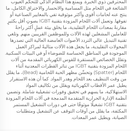
المحترفين ذوي الخبرة. ويمنع هذا النظام الذكي للتحكم العيوب
الشائعة في اللحام مثل المسامية والانحسار والاختراق الكامل، ما
ينتج عنه لحامات أقوى وأكثر موثوقية تفي بالمعايير الصناعية أو
تفوقها. وتعمل آلات اللحام المزودة بتقنية IGBT بصوتٍ أقل بكثيرٍ
مقارنةً بمعدات اللحام التقليدية، ما يخلق بيئة عملٍ أكثر راحةً
للعاملين المشغلين لهذه الآلات وللموظفين القريبين منهم. وتلغي
تقنية التبديل عالي التردد الأصوات الغامضة العالية التي تصدرها
المحولات التقليدية، ما يجعل هذه الآلات مثاليةً لمراكز العمل
الموجودة في المناطق الحساسة للضوضاء أو في البيئات السكنية.
وتقلل الخصائص المستقرة للقوس الكهربائي المقدمة من آلات
اللحام المزودة بتقنية IGBT من تناثر القطرات المعدنية أثناء
اللحام (Spatter) وتحسِّن مظهر الحبة اللحامية (Bead)، ما يقلل
من وقت التنظيف بعد اللحام وهدر المواد. كما أن هذه الاستقرار
يطيل عمر الأقطاب الكهربائية ويقلل من تكاليف المواد
الاستهلاكية، ما يسهم في تحقيق وفورات تشغيلية شاملة. وتضمن
أنظمة الإدارة الحرارية المتقدمة المدمجة في آلات اللحام المزودة
بتقنية IGBT تشغيلًا موثوقًا حتى في دورات التشغيل المستمر
المكثفة، ما يقلل من أوقات التوقف عن التشغيل ومتطلبات
الصيانة، ويطيل عمر المعدات.