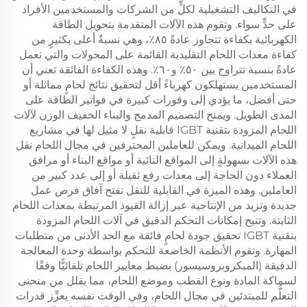
في التكاليف التشغيلية لكلٍّ من الشركات والمستخدمين الأفراد
على حدٍّ سواء. وتقوم هذه الآلات المتقدمة بتحويل الطاقة
الكهربائية بكفاءة تتجاوز عادةً ٨٥٪، وهي نسبةٌ أعلى بكثيرٍ من
كفاءة معدات اللحام التقليدية القائمة على المحولات والتي تعمل
عادةً بنسبة تتراوح بين ٥٠٪ و٦٠٪. وهذه الكفاءة الفائقة تعني أن
المستخدمين يستهلكون كهرباءً أقل لتحقيق نتائج لحامٍ مماثلة أو
حتى أفضل، ما يؤدي إلى وفورات كبيرة في فواتير الطاقة على
المدى الطويل. ويمنح التصميم المدمج والبناء الخفيف الوزن لآلات
اللحام المزودة بتقنية IGBT قابلية نقلٍ لا مثيل لها في مشاريع
اللحام الميدانية. ويمكن للعاملين المحترفين في مجال اللحام نقل
هذه الآلات بسهولةٍ إلى المواقع النائية أو مواقع البناء أو مرافق
العملاء دون الحاجة إلى معدات رفع ثقيلة أو إلى عدد كبير من
العاملين. وهذه الميزة في القابلية للنقل تفتح آفاق فرص عمل
جديدة وتزيد من الإنتاجية عبر إزالة القيود المرتبطة بمعدات اللحام
الثابتة. وتتيح إمكانات التحكم الدقيق في آلات اللحام المزودة
بتقنية IGBT تحقيق جودة لحامٍ فائقة مع الحد الأدنى من متطلبات
المهارة. وتقوم الأنظمة الخاضعة للتحكم بواسطة وحدة المعالجة
الدقيقة (الميكروبروسيسور) بضبط معايير اللحام تلقائيًّا وفقًا
لسماكة المادة ونوع القطب وموضع اللحام، مما يقلل من منحنى
التعلُّم للمبتدئين في مجال اللحام، وفي الوقت نفسه يعزِّز قدرات