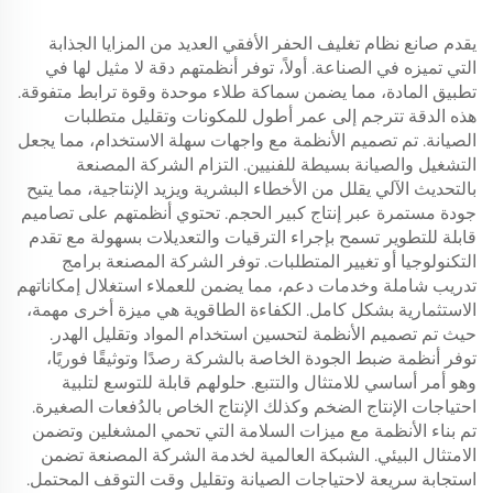
يقدم صانع نظام تغليف الحفر الأفقي العديد من المزايا الجذابة
التي تميزه في الصناعة. أولاً، توفر أنظمتهم دقة لا مثيل لها في
تطبيق المادة، مما يضمن سماكة طلاء موحدة وقوة ترابط متفوقة.
هذه الدقة تترجم إلى عمر أطول للمكونات وتقليل متطلبات
الصيانة. تم تصميم الأنظمة مع واجهات سهلة الاستخدام، مما يجعل
التشغيل والصيانة بسيطة للفنيين. التزام الشركة المصنعة
بالتحديث الآلي يقلل من الأخطاء البشرية ويزيد الإنتاجية، مما يتيح
جودة مستمرة عبر إنتاج كبير الحجم. تحتوي أنظمتهم على تصاميم
قابلة للتطوير تسمح بإجراء الترقيات والتعديلات بسهولة مع تقدم
التكنولوجيا أو تغيير المتطلبات. توفر الشركة المصنعة برامج
تدريب شاملة وخدمات دعم، مما يضمن للعملاء استغلال إمكاناتهم
الاستثمارية بشكل كامل. الكفاءة الطاقوية هي ميزة أخرى مهمة،
حيث تم تصميم الأنظمة لتحسين استخدام المواد وتقليل الهدر.
توفر أنظمة ضبط الجودة الخاصة بالشركة رصدًا وتوثيقًا فوريًا،
وهو أمر أساسي للامتثال والتتبع. حلولهم قابلة للتوسع لتلبية
احتياجات الإنتاج الضخم وكذلك الإنتاج الخاص بالدُفعات الصغيرة.
تم بناء الأنظمة مع ميزات السلامة التي تحمي المشغلين وتضمن
الامتثال البيئي. الشبكة العالمية لخدمة الشركة المصنعة تضمن
استجابة سريعة لاحتياجات الصيانة وتقليل وقت التوقف المحتمل.