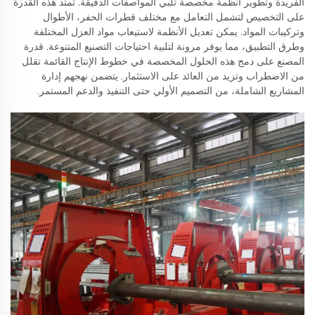
الفريدة وتطوير أنظمة مخصصة تلبي المواصفات الدقيقة. تمتد هذه القدرة
على التخصيص لتشمل التعامل مع مختلف قطرات الحفر، الأطوال
وتركيبات المواد. يمكن تعديل الأنظمة لاستيعاب مواد العزل المختلفة
وطرق التطبيق، مما يوفر مرونة لتلبية احتياجات التصنيع المتنوعة. قدرة
المصنع على دمج هذه الحلول المخصصة في خطوط الإنتاج القائمة تقلل
من الاضطراب وتزيد من العائد على الاستثمار. يتضمن نهجهم إدارة
المشاريع الشاملة، من التصميم الأولي حتى التنفيذ والدعم المستمر.