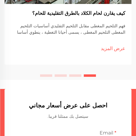
كيف يقارن لحام الكلاد بالطرق التقليدية للحام؟
فهم التلحيم المغطى مقابل التلحيم التقليدي أساسيات التلحيم
المغطى التلحيم المغطى ، يسمى أحيانا التغطية ، ينطوي أساسا
على ربط معادن مختلفة معًا عن طريق تطبيق طبقة معدنية
مقاومة للتآكل على مادة أخرى. الشاي...
عرض المزيد
احصل على عرض أسعار مجاني
سيتصل بك ممثلنا قريبا.
Email