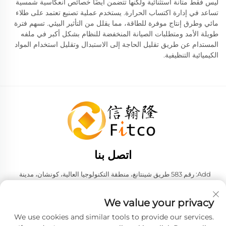
ليس فقط متانة استثنائية ولكنها تتضمن أيضًا خصائص انعكاسية شمسية
تساعد في إدارة اكتساب الحرارة. يستخدم عملية تصنيع تعتمد على طلاء
مائي وطرق إنتاج موفرة للطاقة، مما يقلل من التأثير البيئي. تسهم فترة
طويلة الأمد ومتطلبات الصيانة المنخفضة للنظام بشكل أكبر في ملفه
المستدام عن طريق تقليل الحاجة إلى الاستبدال وتقليل استخدام المواد
الكيميائية التنظيفية.
اتصل بنا
Add: رقم 583 طريق شينتانغ، منطقة التكنولوجيا العالية، كونشان، مدينة
سوزهو، مقاطعة جيانغسو، جمهورية الصين الشعبية. 215316
هاتف:
+86-137 6186 0079
We value your privacy
البريد الإلكتروني:
[email protected]
We use cookies and similar tools to provide our services.