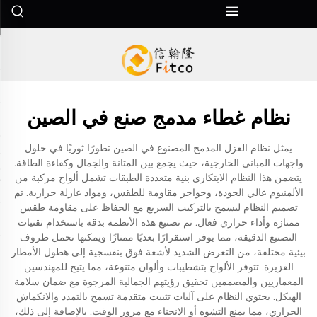
نظام غطاء مدمج صنع في الصين
يمثل نظام العزل المدمج المصنوع في الصين تطورًا ثوريًا في حلول
واجهات المباني الخارجية، حيث يجمع بين المتانة والجمال وكفاءة الطاقة.
يتضمن هذا النظام الابتكاري بنية متعددة الطبقات تشمل ألواح مركبة من
الألمنيوم عالي الجودة، وحواجز مقاومة للطقس، ومواد عازلة حرارية. تم
تصميم النظام ليسمح بالتركيب السريع مع الحفاظ على مقاومة طقس
ممتازة وأداء حراري فعال. تم تصنيع هذه الأنظمة بدقة باستخدام تقنيات
التصنيع الدقيقة، مما يوفر استقرارًا بعديًا ممتازًا ويمكنها تحمل ظروف
بيئية مختلفة، من التعرض الشديد لأشعة فوق بنفسجية إلى هطول الأمطار
الغزيرة. تتوفر الألواح بتشطيبات وألوان متنوعة، مما يتيح للمهندسين
المعماريين والمصممين تحقيق رؤيتهم الجمالية المرجوة مع ضمان سلامة
الهيكل. يحتوي النظام على آليات تثبيت متقدمة تسمح بالتمدد والانكماش
الحراري، مما يمنع التشوه أو الانحناء مع مرور الوقت. بالإضافة إلى ذلك،