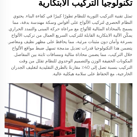
تكنولوجيا التركيب الابتكارية
تمثل تقنية التركيب الثورية للنظام تطورًا كبيرًا في كفاءة البناء. يحتوي
النظام الحصري لتركيب الألواح على أقواس وسكة مهندسة بدقة، مما
يسمح بالمحاذاة المثالية للألواح مع مراعاة حركة المبنى والتمدد الحراري.
يمكّن الآلية الابتكارية القابلة للتركيب السريع العمال من تركيب الألواح
بسرعة وأمان دون مثبتات مرئية، مما يحافظ على مظهر نظيف ومعاصر.
يتضمن هذا التكنولوجيا قدرات تعديل مدمجة تسهل ضبط مواقع الألواح
خلال التركيب، مما يضمن محاذاة مثالية ومسافات ثابتة بين المفاصل.
المكونات الخفيفة الوزن والتصميم الوحدوي للنظام تقلل من وقت
التركيب بنسبة تصل إلى 40٪ مقارنةً بالطرق التقليدية لتغليف الجدران
الخارجية، مع الحفاظ على سلامة هيكلية عالية.