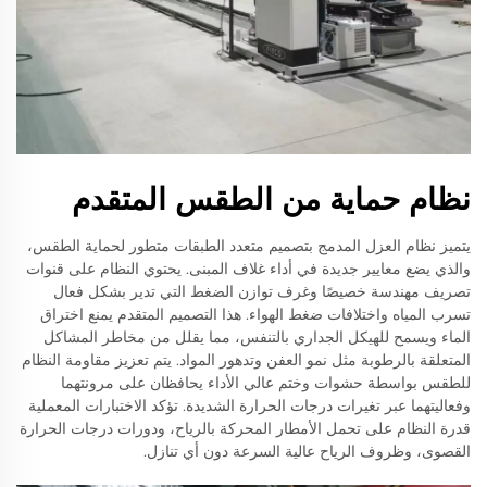
نظام حماية من الطقس المتقدم
يتميز نظام العزل المدمج بتصميم متعدد الطبقات متطور لحماية الطقس،
والذي يضع معايير جديدة في أداء غلاف المبنى. يحتوي النظام على قنوات
تصريف مهندسة خصيصًا وغرف توازن الضغط التي تدير بشكل فعال
تسرب المياه واختلافات ضغط الهواء. هذا التصميم المتقدم يمنع اختراق
الماء ويسمح للهيكل الجداري بالتنفس، مما يقلل من مخاطر المشاكل
المتعلقة بالرطوبة مثل نمو العفن وتدهور المواد. يتم تعزيز مقاومة النظام
للطقس بواسطة حشوات وختم عالي الأداء يحافظان على مرونتهما
وفعاليتهما عبر تغيرات درجات الحرارة الشديدة. تؤكد الاختبارات المعملية
قدرة النظام على تحمل الأمطار المحركة بالرياح، ودورات درجات الحرارة
القصوى، وظروف الرياح عالية السرعة دون أي تنازل.