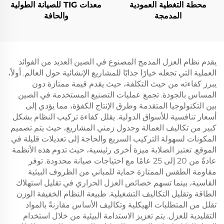
محطة التغطية العمودية
معدات TIG للصيانة الطولية
المدمجة
والحافة
يقدم نظام العزل المدمج المصنوع في الصين العديد من الفوائد
العملية التي تجعله خيارًا جذابًا للمشاريع الإنشائية حول العالم. أولاً،
يبرز كفاءته من حيث التكلفة، حيث يقدم قيمة ممتازة دون
المساس بالجودة. تجمع عمليات التصنيع المستخدمة في الصين
بين التكنولوجيا المتقدمة وطرق الإنتاج الكفؤة، مما يؤدي إلى
أسعار تنافسية للأسواق الدولية. يقلل كفاءة تركيب النظام بشكل
كبير من تكاليف العمالة وجدول زمني المشاريع، حيث يتم تصميم
المكونات لسهولة التركيب السريع والحاجة إلى تعديلات قليلة في
الموقع. تعتبر الصلابة ميزة أخرى رئيسية، حيث تدوم هذه الأنظمة
عادةً من 20 إلى 25 عامًا مع احتياجات صيانة محدودة. توفر
مقاومة الطقس الممتازة حماية للمباني من الظروف البيئية
القاسية، بينما تسهم خصائص العزل الحراري في تقليل استهلاك
الطاقة وتقليل التكاليف التشغيلية. طبيعة النظام الخفيفة الوزن
تقلل من المتطلبات الهيكلية وتكاليف الأساس مقارنةً بالمواد
التقليدية للعزل. يتم تعزيز الاستدامة البيئية من خلال استخدام