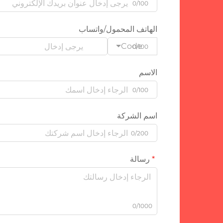
0/100
الهاتف المحمول/واتساب
Code
0/100
الاسم
0/100
اسم الشركة
0/200
رسالة
0/1000