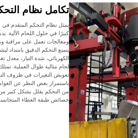
تكامل نظام التحك
يمثل نظام التحكم المتقدم في ماكي
كبيرًا في حلول اللحام الآلية. 
ومعالجات تعمل على مراقبة وم
يتمتع التحكم الدقيق بامتداد ل
الكهربائي، شدة التيار، معدل ت
لحام مثالية طوال العملية. تمتلك
تعويض التغيرات في ظروف التشغ
باستمرار بغض النظر عن العوامل 
من التحكم يقلل بشكل كبير م
خصائص طبقة الغطاء المتجانسة عبر سطح eace