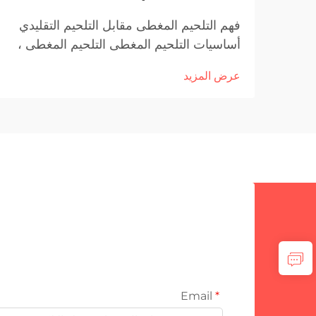
فهم التلحيم المغطى مقابل التلحيم التقليدي
أساسيات التلحيم المغطى التلحيم المغطى ،
يسمى أحيانا التغطية ، ينطوي أساسا على
عرض المزيد
ربط معادن مختلفة معًا عن طريق تطبيق
طبقة معدنية مقاومة للتآكل على مادة أخرى.
الشاي...
Email