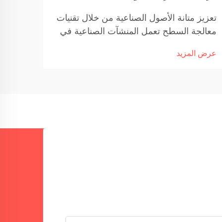
تعزيز متانة الأصول الصناعية من خلال تقنيات
دليل 
معالجة السطح تعمل المنشآت الصناعية في
قد يب
بيئات شديدة القسوة حيث تتعرض الآلات يوميًا
مربكًا
عرض المزيد
عرض ا
للتآكل والحرارة والقوى الجلّادة. تتعرض
القوس
مكونات مثل الأنابيب والمحركات البخارية
كنت ت
وغيرها للتآكل السريع...
مهنة 