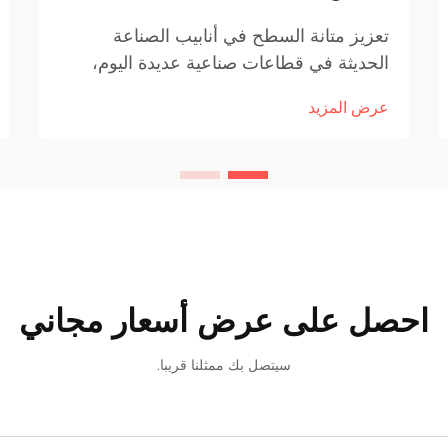
تعزيز متانة السطح في أنابيب الصناعة
الحديثة في قطاعات صناعية عديدة اليوم،
يجب أن تكون أنظمة الأنابيب قادرة ليس
عرض المزيد
فقط على نقل المواد بكفاءة، بل أيضًا على
تحمل ظروف قاسية مثل التآكل والضغط
العالي والحرارة الشديدة. لمعالجة هذه
التحديات، تُستخدم تقنيات مثل محطات تبطين
الأنابيب لتطبيق طبقات حماية متينة على
سطح الأنابيب، مما يحسّن مقاومتها للبيئات
القاسية ويزيد من عمرها الافتراضي.
احصل على عرض أسعار مجاني
سيتصل بك ممثلنا قريبا.