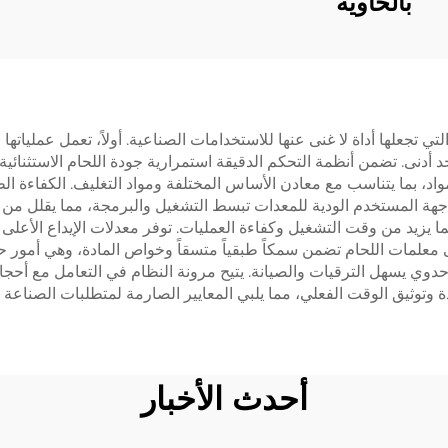
بالحاوية
التي تجعلها أداة لا غنى عنها للاستخدامات الصناعية. أولاً، تعمل عملياتها
أدنى. تضمن أنظمة التحكم الدقيقة استمرارية جودة اللحام الاستثنائية
د، بما يتناسب مع معادن الأساس المختلفة ومواد التغليف. الكفاءة ال
واجهة المستخدم الودية للمعدات تبسط التشغيل والبرمجة، مما يقلل من
ا يزيد من وقت التشغيل وكفاءة العمليات. توفر معدلات الإيداع الأعلى 
معلمات اللحام تضمن سمكاً طبقياً متسقاً وخواص المادة، وهي أمور ح
وي يسهل الترقيات والصيانة. يتيح مرونة النظام في التعامل مع أحجام 
ة وتوثيق الوقت الفعلي، مما يلبي المعايير الصارمة لمتطلبات الصناعة و
أحدث الأخبار