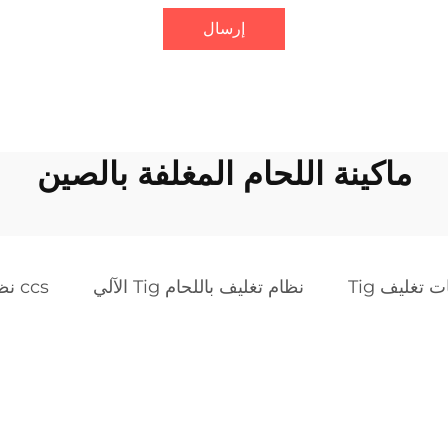
إرسال
ماكينة اللحام المغلفة بالصين
ت تغليف Tig
نظام تغليف باللحام Tig الآلي
ccs نظام التغليف المدمج