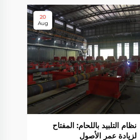
20
Aug
نظام التلبيد باللحام: المفتاح
كيفي
لزيادة عمر الأصول
المن