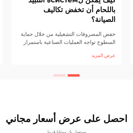
باللحام أن تخفض تكاليف
الصيانة؟
خفض المصروفات التشغيلية من خلال حماية
السطوح تواجه العمليات الصناعية باستمرار
تحديات التآكل والتلف الناتج عن العوامل
عرض المزيد
الكيميائية والميكانيكية. عندما تفشل الآلات
والمكونات بشكل مبكر، يضطر الشركات إلى
تحمل تكاليف باهظة...
احصل على عرض أسعار مجاني
سيتصل بك ممثلنا قريبا.