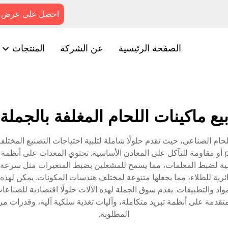
احصل على عرض 
الصفحة الرئيسية
عن الشركة
المنتجات
يع ماكينات اللحام المغلفة بالجملة
اللحام الصناعي، حيث تقدم حلولًا شاملة لتلبية احتياجات التصنيع المختل
باستخدام تقنية متقدمة لترسيب مواد مقاومة لل put on أو مقاومة للتآكل على المعادن الأساسية.
قمية لضبط المعلمات، مما يسمح للمشغلين بضبط المتغيرات مثل سرعة ا
رية للطلاء، مما يجعلها متنوعة لمختلف هندسات المكونات. يمكن لهذه ا
نة في مزيج المواد والتطبيقات. يقدم سوق الجملة لهذه الآلات حلولًا اقتصادية 
المتقدمة على أنظمة تبريد متكاملة، وآليات تغذية سلكية آلية، وقدرات مراق
المطلوبة.