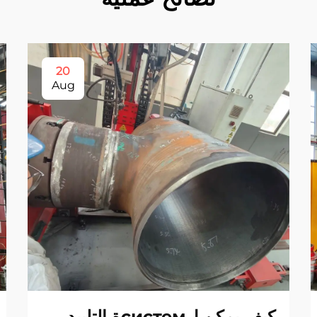
20
Aug
كيف يمكن لсистемة التلبيد