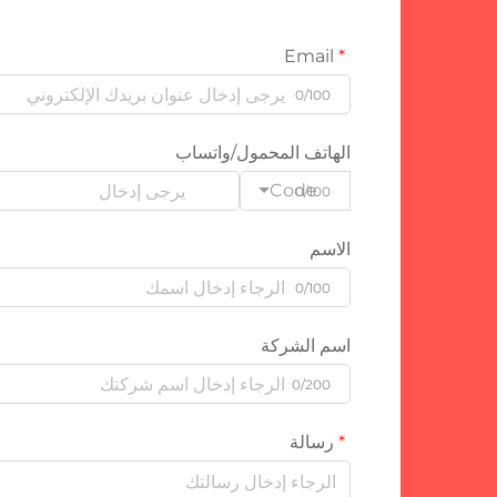
Email
0/100
الهاتف المحمول/واتساب
Code
0/100
الاسم
0/100
اسم الشركة
0/200
رسالة