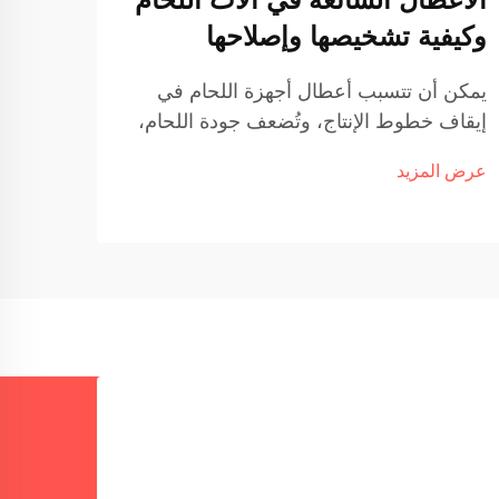
وكيفية تشخيصها وإصلاحها
بالت
يمكن أن تتسبب أعطال أجهزة اللحام في
فهم ت
إيقاف خطوط الإنتاج، وتُضعف جودة اللحام،
الانص
وتؤدي إلى توقف تشغيلي مكلف في العمليات
الأناب
عرض المزيد
عرض ا
الصناعية. ومن الضروري فهم الأعطال
يجعله
الشائعة وطرق تشخيصها وإصلاحها للحفاظ
الصناع
على أداء اللحام المتسق...
ومعالج