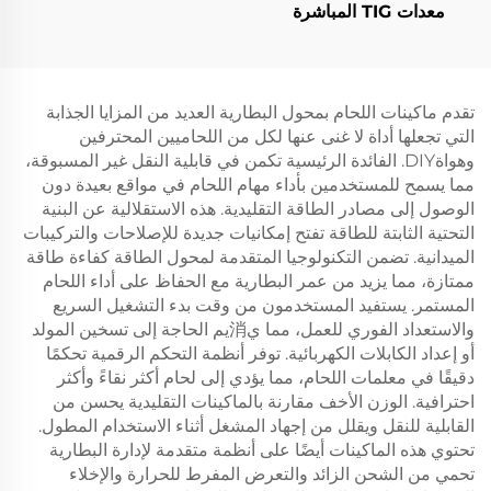
معدات TIG المباشرة
تقدم ماكينات اللحام بمحول البطارية العديد من المزايا الجذابة
التي تجعلها أداة لا غنى عنها لكل من اللحاميين المحترفين
وهواةDIY. الفائدة الرئيسية تكمن في قابلية النقل غير المسبوقة،
مما يسمح للمستخدمين بأداء مهام اللحام في مواقع بعيدة دون
الوصول إلى مصادر الطاقة التقليدية. هذه الاستقلالية عن البنية
التحتية الثابتة للطاقة تفتح إمكانيات جديدة للإصلاحات والتركيبات
الميدانية. تضمن التكنولوجيا المتقدمة لمحول الطاقة كفاءة طاقة
ممتازة، مما يزيد من عمر البطارية مع الحفاظ على أداء اللحام
المستمر. يستفيد المستخدمون من وقت بدء التشغيل السريع
والاستعداد الفوري للعمل، مما ي消يم الحاجة إلى تسخين المولد
أو إعداد الكابلات الكهربائية. توفر أنظمة التحكم الرقمية تحكمًا
دقيقًا في معلمات اللحام، مما يؤدي إلى لحام أكثر نقاءً وأكثر
احترافية. الوزن الأخف مقارنة بالماكينات التقليدية يحسن من
القابلية للنقل ويقلل من إجهاد المشغل أثناء الاستخدام المطول.
تحتوي هذه الماكينات أيضًا على أنظمة متقدمة لإدارة البطارية
تحمي من الشحن الزائد والتعرض المفرط للحرارة والإخلاء