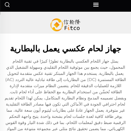
جهاز لحام عكسي يعمل بالبطارية
يمثل جهاز اللحام العكسي بالبطارية تطورًا كبيرًا في تقنية اللحام
المحمول، حيث يجمع بين موثوقية اللحام التقليدي وسهولة التشغيل الذي
يعمل بالبطارية. يستخدم هذا الجهاز المبتكر تقنية عكس متقدمة لتحويل
الطاقة المستمرة (DC) من البطاريات إلى طاقة تبادلية عالية التردد (AC)
اللازمة للعمليات الدقيقة للحام. يتضمن النظام ميزات متقدمة لإدارة
الطاقة تُحسِّن من استخدام البطارية مع الحفاظ على أداء لحام ثابت.
وبفضل تصميمه المدمج ونظام البطارية المتكامل، يمكن لهذا اللحام تقديم
لحام احترافي الجودة في الأماكن التي تكون فيها مصادر الطاقة التقليدية
غير متوفرة. يعمل الجهاز عادةً على بطاريات ليثيوم أيون سعة عالية، مما
يوفر طاقة كافية لعدة جلسات لحام بشحنة واحدة. يتيح واجهة التحكم
الرقمية ضبط دقيق لمعلمات اللحام، بما في ذلك شدة التيار وقوة القوس
الكهربائي، مما يضمن تحقيق نتائج مثلى عبر مجموعة متنوعة من المواد