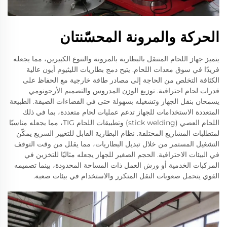
الحركة والمرونة المحسّنتان
يتميز جهاز اللحام المتنقل بالبطارية بالمرونة والتنوع الكبيرين، مما يجعله
فريدًا في سوق معدات اللحام. يتيح دمج بطاريات الليثيوم أيون عالية
الكثافة التخلص من الحاجة إلى مصادر طاقة خارجية مع الحفاظ على
قدرات لحام احترافية. توزيع الوزن المدروس والتصميم الأرجونومي
يسمحان بنقل الجهاز وتشغيله بسهولة حتى في الفضاءات الضيقة. الطبيعة
المتعددة الاستخدامات للجهاز تدعم عمليات لحام متعددة، بما في ذلك
اللحام العصي (stick welding) وتطبيقات اللحام TIG، مما يجعله مناسبًا
لمتطلبات المشاريع المختلفة. نظام البطارية القابل للتغيير السريع يمكّن
التشغيل المستمر من خلال تبديل البطاريات، مما يقلل من وقت التوقف
في البيئات الاحترافية. الحجم الصغير للجهاز يجعله مثاليًا للتخزين في
المركبات الخدمية أو ورش العمل ذات المساحة المحدودة، بينما تصميمه
القوي يتحمل صعوبات النقل المتكرر والاستخدام في بيئات صعبة.