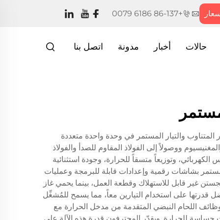
عار
+86-137 6186 0079
حالات
أخبار
مدونة
اتصل بنا
AC/D) حلاً متقدماً للحام يجمع بين قدرات التيار المتناوب والتيار المستمر في وحدة واحدة متعددة
مغنيسيوم ووصولاً إلى الفولاذ المقاوم للصدأ والفولاذ
 الكهربائي، وتوزيعاً متسقاً للحرارة، وجودة استثنائية
 المستمر بشاشات رقمية وإعدادات قابلة للبرمجة وعمليات
جستن غير قابل للاستهلاك وقطعة العمل، بينما يحمي غاز
ل قدرتها على استخدام التيارين معاً، مما يسمح للمُشغِّل
المستمر (DC) عند لحام المعادن الحديدية. كما تقلل وظائف اللحام النبضي المتقدمة من مدخل الحرارة مع
ت حساسة للحرارة. ويقدّر المحترفون قدرة هذه الآلة على