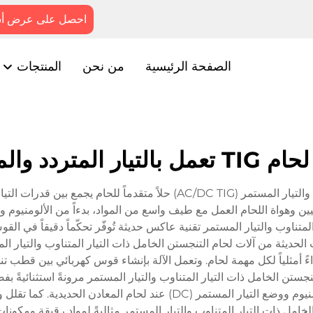
احصل على عرض أس
الصفحة الرئيسية
من نحن
المنتجات
تيار المتردد والمستمر
تمثل آلة لحام التنجستن الخامل ذات التيار المتناوب والتيار المستمر (C TIG
ين وهواة اللحام العمل مع طيف واسع من المواد، بدءاً من الألومنيوم وال
متناوب والتيار المستمر تقنية عاكس حديثة تُوفّر تحكّماً دقيقاً في القوس
 الحديثة من آلات لحام التنجستن الخامل ذات التيار المتناوب والتيار
 أمثلياً لكل مهمة لحام. وتعمل الآلة بإنشاء قوس كهربائي بين قطب تن
جستن الخامل ذات التيار المتناوب والتيار المستمر مرونةً استثنائيةً بفض
بالتبديل بين وضع التيار المتناوب (AC) عند لحام الألومنيوم ووضع التيار 
خامل ذات التيار المتناوب والتيار المستمر مثاليةً لمواد رقيقة ومكونا