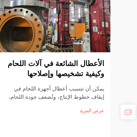
الأعطال الشائعة في آلات اللحام
وكيفية تشخيصها وإصلاحها
يمكن أن تتسبب أعطال أجهزة اللحام في
إيقاف خطوط الإنتاج، وتُضعف جودة اللحام،
وتؤدي إلى توقف تشغيلي مكلف في العمليات
عرض المزيد
الصناعية. ومن الضروري فهم الأعطال
الشائعة وطرق تشخيصها وإصلاحها للحفاظ
على أداء اللحام المتسق...