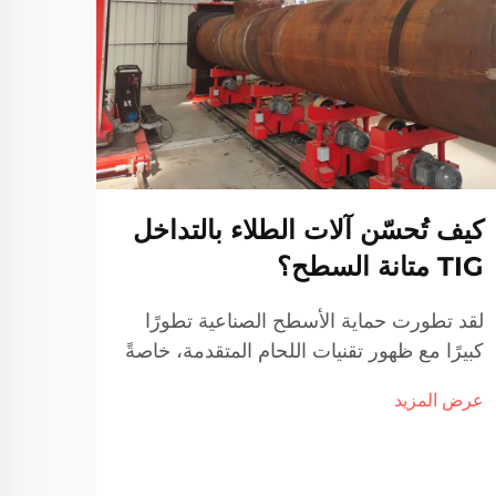
كيف تُحسّن آلات الطلاء بالتداخل
أي ا
TIG متانة السطح؟
الطو
لقد تطورت حماية الأسطح الصناعية تطورًا
كبيرًا مع ظهور تقنيات اللحام المتقدمة، خاصةً
تعتمد
في التطبيقات التي تتطلب متانة ودقة
تقنيا
عرض المزيد
استثنائيتين. تمثل آلات كلادينج الترسب بتقنية
للمفا
عرض ا
قوس التنجستن بالتيار الكهربائي (TIG) نهجًا
اللحا
ثوريًا في...