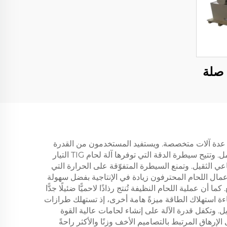
 صلة
لحاجة إلى عدة آلات متخصصة. ويستفيد المستخدمون من القدرة
على لحام أي نوع تقريبًا من المعادن باستخدام جهاز واحد فقط، مما يقلل بشكل كبير من تكاليف المعدات ومتطلبات مساحة العمل. وتتيح سيطرة الدقة التي توفرها آلة لحام TIG التيار
عي الثقيل. وتمنع السيطرة المتفوّقة على الحرارة التي
ق عمال اللحام المحترفون زيادة في الإنتاجية بفضل سهولة
. كما أن عملية اللحام النظيفة تُنتج رذاذًا لاحميًّا ضئيلًا جدًّا
اءة استهلاك الطاقة ميزةً هامة أخرى، إذ تستهلك طرازات
 الطويل. وتكفل قدرة الآلة على إنشاء لحامات عالية القوة
رهاق المرتبط بالتصاميم الأخف وزنًا والأكثر راحةً