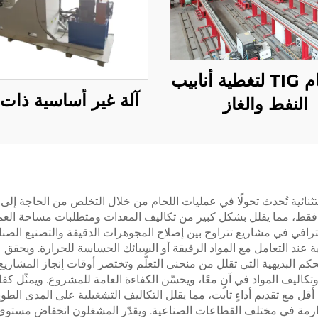
آلة لحام TIG لتغطية أنابيب
آلة غير أساسية ذات
النفط والغاز
المستمر مرونة استثنائية تُحدث تحولًا في عمليات اللحام من خلال التخلص من ا
ترافي في مشاريع تتراوح بين إصلاح المجوهرات الدقيقة والتصنيع الصنا
أهمية عند التعامل مع المواد الرقيقة أو السبائك الحساسة للحرارة. ويحق
ستمر ونظم التحكم البديهية التي تقلل من منحنى التعلُّم وتختصر أوقات إنجاز المشاريع
كاليف المواد في آنٍ معًا، ويحسّن الكفاءة العامة للمشروع. ويمثّل كف
لحديثة طاقةً أقل مع تقديم أداءٍ ثابت، مما يقلل التكاليف التشغيلية على المدى
صارمة في مختلف القطاعات الصناعية. ويقدّر المشغلون انخفاض مستوى الإ