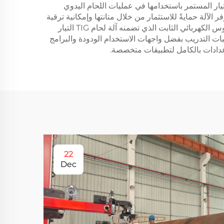
ة وميزات خفض الضوضاء. وتسمح قابلية التكيّف العالية لآلة لحام TIG التيار المتردد/التيار المستمر باستخدامها في عمليات اللحام اليدوي
لآلة حمايةً للاستثمار من خلال متانتها وإمكانية ترقية
أدائها، إذ تدعم العديد من الطرازات تحديثات البرمجيات وإضافات الملحقات التي توسّع من قدراتها التشغيلية. كما أن استقرار القوس الكهربائي الثابت الذي تضمنه آلة لحام TIG التيار
بات التدريب بفضل واجهات الاستخدام الودودة والبرامج
إعدادات بالكامل لتطبيقات متخصصة.
22
Dec