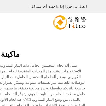
اتصل بي فورًا إذا واجهت أي مشاكل!
ماكينة لحام TIG تعمل بال
الاستخدامات. وتتيح هذه المعدات المتقدمة للحام للمهني
الكربوني. وتضم آلة لحام التنجستن الخامل ذات التيار ال
للوصلات اللحامية عبر تطبيقات متنوعة. وتتميّز الطرازات
خاضعة للتحكم بواسطة وحدة معالجة دقيقة، ما يضمن أداءً
خامل منطقة اللحام من التلوث الجوي. وتوفّر آلة لحام التن
الحفاظ على عمق الاختراق، ما يجعل آلة لحام التنجستن ال