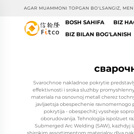
AGAR MUAMMONI TOPGAN BO'LSANGIZ, MEN 
BOSH SAHIFA
BIZ HA
BIZ BILAN BOG'LANISH
свароч
Svarochnoe nakladnoe pokrytie predstavly
effektivnosti i sroka sluzhby promyshlen
materiala na osnovnoj metall cherez tochny
javljaetsja obespechenie ravnomernogo p
pokrytija - obespechitj vyssheje soprot
oborudovanija. Tehnologija ispolzuet ra
Submerged Arc Welding (SAW), kazhdyj iz k
shirokim assortimentom materialov dlya nak