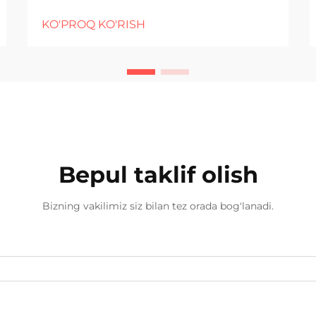
amperage tushunish Turli xil
KO'PROQ KO'RISH
material qalinliklarini
payvandlashda amperage aslida
yaxshi ishlashda muhim rol
o'ynaydi. Ko'proq ampere odatda
m...
Bepul taklif olish
Bizning vakilimiz siz bilan tez orada bog'lanadi.