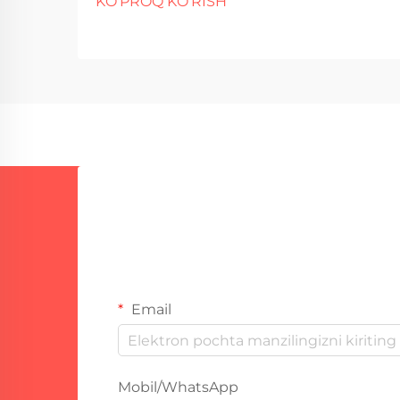
KO'PROQ KO'RISH
Ko'p tarmoqlarda payvandlash
ishlari uchun karbonli po'lat asosiy
material sifatida tanlanmoqda.
Asosiy sabablari? Bu muqobillardan
arzonroq va bu yaxshi ishlaydi...
Email
Mobil/WhatsApp