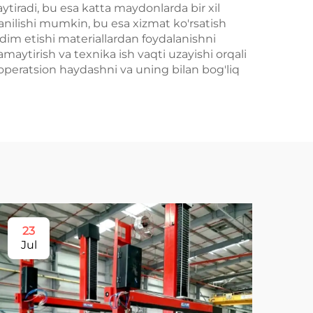
ytiradi, bu esa katta maydonlarda bir xil
anilishi mumkin, bu esa xizmat ko'rsatish
dim etishi materiallardan foydalanishni
maytirish va texnika ish vaqti uzayishi orqali
a operatsion haydashni va uning bilan bog'liq
23
2
Jul
Ju