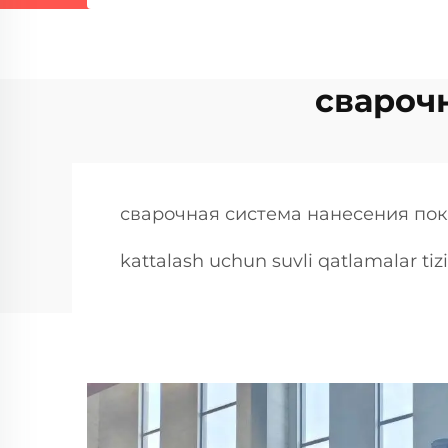
свароч
сварочная система нанесения по
kattalash uchun suvli qatlamalar tiz