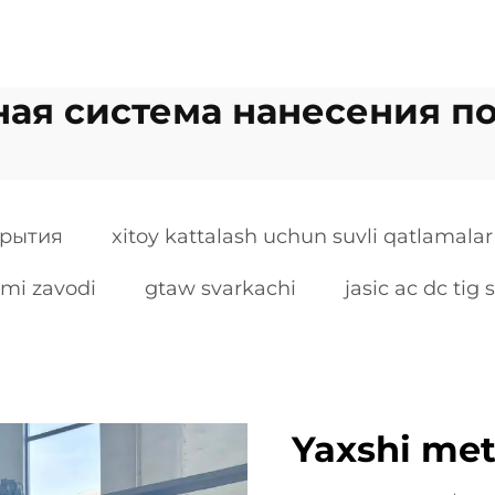
ная система нанесения п
крытия
xitoy kattalash uchun suvli qatlamalar 
imi zavodi
gtaw svarkachi
jasic ac dc tig 
Yaxshi met