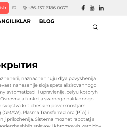
ish
+86-137 6186 0079
ANGILIKLAR
BLOG
окрытия
nzhenerii, naznachennuju dlya povyshenija
aet nanesenije sloja spetsializirovannogo
 avtomatizacii i upravlenija, celyu kotoryh
. Osnovnaja funkcija svarnogo nakladnogo
rnye svojstva kriticheskim poverxnostjam
g (GMAW), Plasma Transferred Arc (PTA) i
ij prilozhenija. Sistema mozhet rabotatj s
soderzhashhih splavov i khromovyh karbidov,