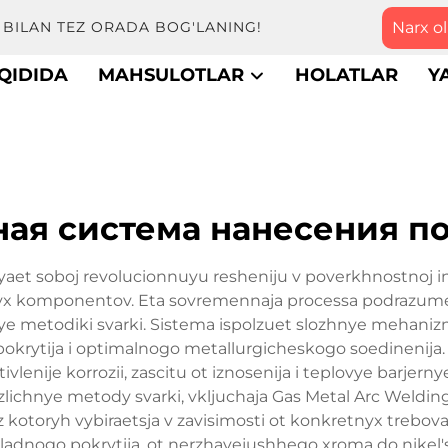
Narx ol
BILAN TEZ ORADA BOG'LANING!
QIDIDA
MAHSULOTLAR
HOLATLAR
Y
ная система нанесения п
aet soboj revolucionnuyu resheniju v poverkhnostnoj i
nyx komponentov. Eta sovremennaja processa podrazumev
e metodiki svarki. Sistema ispolzuet slozhnye mehanizmy
okrytija i optimalnogo metallurgicheskogo soedinenija
ivlenije korrozii, zascitu ot iznosenija i teplovye barje
zlichnye metody svarki, vkljuchaja Gas Metal Arc Weldin
otoryh vybiraetsja v zavisimosti ot konkretnyx trebovan
ladnogo pokrytija, ot nerzhavejushhego xroma do nikel'