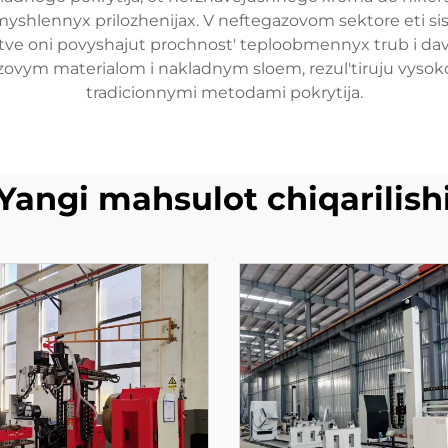
myshlennyx prilozhenijax. V neftegazovom sektore eti s
stve oni povyshajut prochnost' teploobmennyx trub i da
ovym materialom i nakladnym sloem, rezul'tiruju vysok
tradicionnymi metodami pokrytija.
Yangi mahsulot chiqarilish