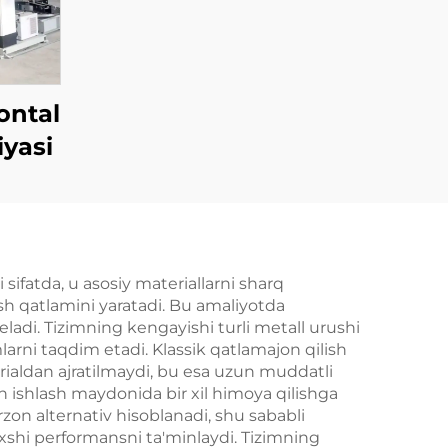
ontal
yasi
sifatda, u asosiy materiallarni sharq
h qatlamini yaratadi. Bu amaliyotda
ladi. Tizimning kengayishi turli metall urushi
arni taqdim etadi. Klassik qatlamajon qilish
erialdan ajratilmaydi, bu esa uzun muddatli
un ishlash maydonida bir xil himoya qilishga
rzon alternativ hisoblanadi, shu sababli
hi performansni ta'minlaydi. Tizimning