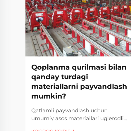
Qoplanma qurilmasi bilan
qanday turdagi
materiallarni payvandlash
mumkin?
Qatlamli payvandlash uchun
umumiy asos materiallari uglerodli
po'lat va past qotishma po'latlar