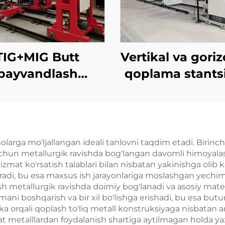
TIG+MIG Butt
Vertikal va goriz
payvandlash
qoplama stantsi
stansiyasi
rga mo'ljallangan ideali tanlovni taqdim etadi. Birinchi 
hun metallurgik ravishda bog'langan davomli himoyalas
at ko'rsatish talablari bilan nisbatan yakinishga olib ke
eradi, bu esa maxsus ish jarayonlariga moslashgan yechiml
lash metallurgik ravishda doimiy bog'lanadi va asosiy mat
amani boshqarish va bir xil bo'lishga erishadi, bu esa but
rka orqali qoplash to'liq metall konstruksiyaga nisbatan a
etalllardan foydalanish shartiga aytilmagan holda yaxs