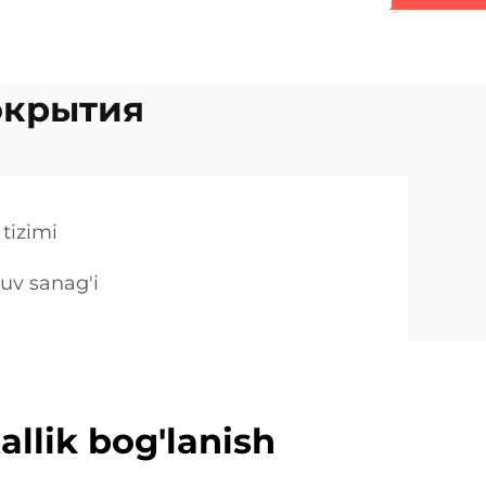
окрытия
tizimi
suv sanag'i
allik bog'lanish