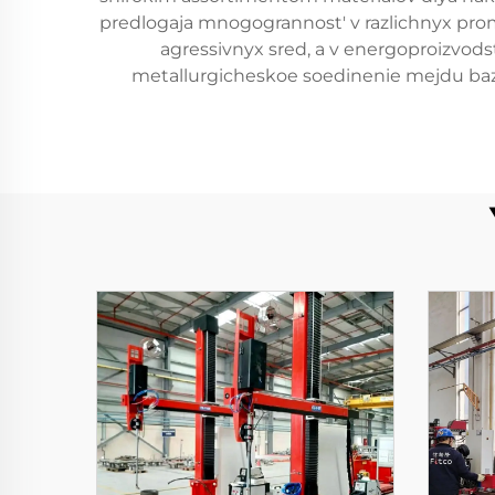
predlogaja mnogogrannost' v razlichnyx pro
agressivnyx sred, a v energoproizvod
metallurgicheskoe soedinenie mejdu baz