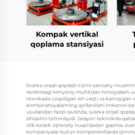
Kompak vertikal
qoplama stansiyasi
Svarka orqali qoplash tizimi sanoatiy muammola
ravishidagi kimyoviy muhitdan himoyalash uc
texnikada uzaydigan ish vaqti va kamaygan xizm
kombinatsiyalarining qo'llanilishi imkonini b
usullaridan farqli ravishda, svarka orqali qop
ishlashni ta'minlaydi. Jarayon tekinlikda qatl
olib keladi. Iqtisodiy nuqo'dadan gapirsa, sva
kompaniyalar butun komponentlarda qimmat m