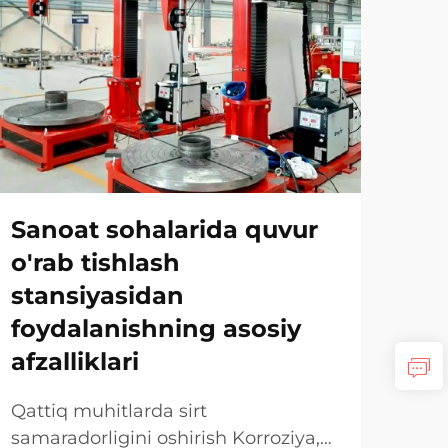
Qu
sta
va 
Sanoat sohalarida quvur
ka
o'rab tishlash
stansiyasidan
Zam
orqa
foydalanishning asosiy
osh
afzalliklari
KO'
san
etti
Qattiq muhitlarda sirt
min
samaradorligini oshirish Korroziya,