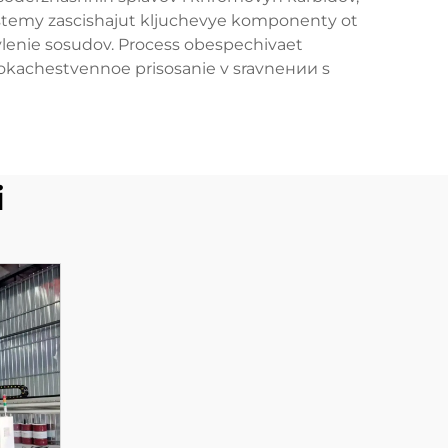
istemy zascishajut kljuchevye komponenty ot
vlenie sosudov. Process obespechivaet
okachestvennoe prisosanie v sravnении s
i