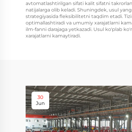
avtomatlashtirilgan sifati kalit sifatni takro
natijalarga olib keladi. Shuningdek, usul ya
strategiyasida fleksibilitetni taqdim etadi.
optimallashtiradi va umumiy xarajatlarni kamay
ilm-fanni darajaga yetkazadi. Usul ko'plab ko'
xarajatlarni kamaytiradi.
30
Jun