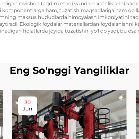
rlanadigan ravishda taqdim etadi va odam xatoliklarini kama
ngi komponentlarga ham, tuzatish maqsadlariga ham qo'll
 Tizimning maxsus hududlarda himoyalash imkoniyatini taq
tiradi. Ekologik foydalar materiallardan foydalanishni ka
rinadigan holatlarda joyida tuzatishni yo'l qo'yadi, bu es
Eng So'nggi Yangiliklar
30
Jun