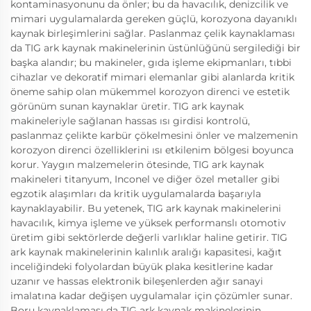
kontaminasyonunu da önler; bu da havacılık, denizcilik ve
mimari uygulamalarda gereken güçlü, korozyona dayanıklı
kaynak birleşimlerini sağlar. Paslanmaz çelik kaynaklaması
da TIG ark kaynak makinelerinin üstünlüğünü sergilediği bir
başka alandır; bu makineler, gıda işleme ekipmanları, tıbbi
cihazlar ve dekoratif mimari elemanlar gibi alanlarda kritik
öneme sahip olan mükemmel korozyon direnci ve estetik
görünüm sunan kaynaklar üretir. TIG ark kaynak
makineleriyle sağlanan hassas ısı girdisi kontrolü,
paslanmaz çelikte karbür çökelmesini önler ve malzemenin
korozyon direnci özelliklerini ısı etkilenim bölgesi boyunca
korur. Yaygın malzemelerin ötesinde, TIG ark kaynak
makineleri titanyum, Inconel ve diğer özel metaller gibi
egzotik alaşımları da kritik uygulamalarda başarıyla
kaynaklayabilir. Bu yetenek, TIG ark kaynak makinelerini
havacılık, kimya işleme ve yüksek performanslı otomotiv
üretim gibi sektörlerde değerli varlıklar haline getirir. TIG
ark kaynak makinelerinin kalınlık aralığı kapasitesi, kağıt
inceliğindeki folyolardan büyük plaka kesitlerine kadar
uzanır ve hassas elektronik bileşenlerden ağır sanayi
imalatına kadar değişen uygulamalar için çözümler sunar.
Boru kaynaklaması da TIG ark kaynak makinelerinin