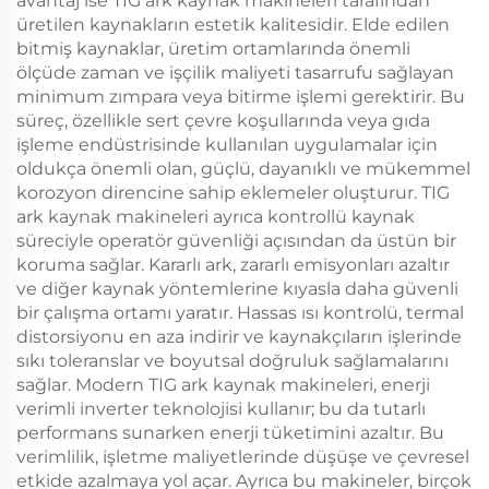
avantaj ise TIG ark kaynak makineleri tarafından
üretilen kaynakların estetik kalitesidir. Elde edilen
bitmiş kaynaklar, üretim ortamlarında önemli
ölçüde zaman ve işçilik maliyeti tasarrufu sağlayan
minimum zımpara veya bitirme işlemi gerektirir. Bu
süreç, özellikle sert çevre koşullarında veya gıda
işleme endüstrisinde kullanılan uygulamalar için
oldukça önemli olan, güçlü, dayanıklı ve mükemmel
korozyon direncine sahip eklemeler oluşturur. TIG
ark kaynak makineleri ayrıca kontrollü kaynak
süreciyle operatör güvenliği açısından da üstün bir
koruma sağlar. Kararlı ark, zararlı emisyonları azaltır
ve diğer kaynak yöntemlerine kıyasla daha güvenli
bir çalışma ortamı yaratır. Hassas ısı kontrolü, termal
distorsiyonu en aza indirir ve kaynakçıların işlerinde
sıkı toleranslar ve boyutsal doğruluk sağlamalarını
sağlar. Modern TIG ark kaynak makineleri, enerji
verimli inverter teknolojisi kullanır; bu da tutarlı
performans sunarken enerji tüketimini azaltır. Bu
verimlilik, işletme maliyetlerinde düşüşe ve çevresel
etkide azalmaya yol açar. Ayrıca bu makineler, birçok