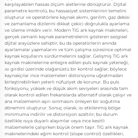
karşılayabilen hassas ölçüm aletlerine dönüştürür. Dijital
parametre kontrolü, bu hassasiyet sistemlerinin temelini
oluşturur ve operatörlere kaynak akımı, gerilim, gaz debisi
ve zamanlama dizilerini dikkat çekici doğrulukla ayarlama
ve izleme imkânı verir. Modern TIG ark kaynak makineleri,
gerçek zamanlı kaynak parametrelerini gösteren sezgisel
dijital arayüzlere sahiptir; bu da operatörlerin anında
ayarlamalar yapmalarını ve tüm çalışma süresince optimal
kaynak koşullarını sürdürmelerini sağlar. Gelişmiş TIG ark
kaynak makinelerine entegre edilen puls kaynak yeteneği,
ısı girdisi üzerinde olağanüstü bir kontrol sağlar; böylece
kaynakçılar ince malzemeleri distorsiyona uğratmadan
birleştirebilirken yeterli nüfuziyet de korunur. Bu puls
fonksiyonu, yüksek ve düşük akım seviyeleri arasında tam
olarak kontrol edilen frekanslarda alternatif olarak çalışır ve
ana malzemenin aşırı ısınmasını önleyen bir soğutma
dönemini oluşturur. Sonuç olarak, ısı etkilenmiş bölge
minimuma indirilir ve distorsiyon azaltılır; bu durum
özellikle ısıya duyarlı alaşımlar veya ince kesitli
malzemelerle çalışırken büyük önem taşır. TIG ark kaynak
makinelerindeki eğim kontrol (slope control) özellikleri,