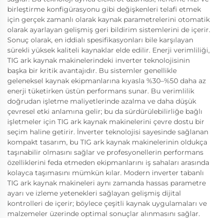
birleştirme konfigürasyonu gibi değişkenleri telafi etmek
için gerçek zamanlı olarak kaynak parametrelerini otomatik
olarak ayarlayan gelişmiş geri bildirim sistemlerini de içerir.
Sonuç olarak, en iddialı spesifikasyonları bile karşılayan
sürekli yüksek kaliteli kaynaklar elde edilir. Enerji verimliliği,
TIG ark kaynak makinelerindeki inverter teknolojisinin
başka bir kritik avantajıdır. Bu sistemler genellikle
geleneksel kaynak ekipmanlarına kıyasla %30–%50 daha az
enerji tüketirken üstün performans sunar. Bu verimlilik
doğrudan işletme maliyetlerinde azalma ve daha düşük
çevresel etki anlamına gelir; bu da sürdürülebilirliğe bağlı
işletmeler için TIG ark kaynak makinelerini çevre dostu bir
seçim haline getirir. İnverter teknolojisi sayesinde sağlanan
kompakt tasarım, bu TIG ark kaynak makinelerinin oldukça
taşınabilir olmasını sağlar ve profesyonellerin performans
özelliklerini feda etmeden ekipmanlarını iş sahaları arasında
kolayca taşımasını mümkün kılar. Modern inverter tabanlı
TIG ark kaynak makineleri aynı zamanda hassas parametre
ayarı ve izleme yetenekleri sağlayan gelişmiş dijital
kontrolleri de içerir; böylece çeşitli kaynak uygulamaları ve
malzemeler üzerinde optimal sonuçlar alınmasını sağlar.