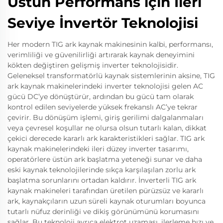
Üstün Performans için İleri
Seviye İnvertör Teknolojisi
Her modern TIG ark kaynak makinesinin kalbi, performansı,
verimliliği ve güvenilirliği artırarak kaynak deneyimini
kökten değiştiren gelişmiş inverter teknolojisidir.
Geleneksel transformatörlü kaynak sistemlerinin aksine, TIG
ark kaynak makinelerindeki inverter teknolojisi gelen AC
gücü DC’ye dönüştürür, ardından bu gücü tam olarak
kontrol edilen seviyelerde yüksek frekanslı AC’ye tekrar
çevirir. Bu dönüşüm işlemi, giriş gerilimi dalgalanmaları
veya çevresel koşullar ne olursa olsun tutarlı kalan, dikkat
çekici derecede kararlı ark karakteristikleri sağlar. TIG ark
kaynak makinelerindeki ileri düzey inverter tasarımı,
operatörlere üstün ark başlatma yeteneği sunar ve daha
eski kaynak teknolojilerinde sıkça karşılaşılan zorlu ark
başlatma sorunlarını ortadan kaldırır. İnverterli TIG ark
kaynak makineleri tarafından üretilen pürüzsüz ve kararlı
ark, kaynakçıların uzun süreli kaynak oturumları boyunca
tutarlı nüfuz derinliği ve dikiş görünümünü korumasını
sağlar. Bu teknoloji ayrıca elektrot uzaması, ilerleme hızı ve