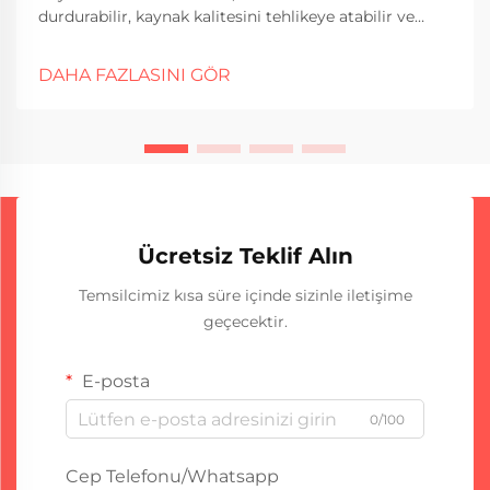
durdurabilir, kaynak kalitesini tehlikeye atabilir ve
endüstriyel işlemlerde maliyetli işletme kesintilerine
neden olabilir. Yaygın arızaları ve bunların teşhis
DAHA FAZLASINI GÖR
edilmesi ile giderilmesi yöntemlerini anlamak, tutarlı
kaynak performansını sürdürmek için hayati öneme
sahiptir...
Ücretsiz Teklif Alın
Temsilcimiz kısa süre içinde sizinle iletişime
geçecektir.
E-posta
0/100
Cep Telefonu/Whatsapp