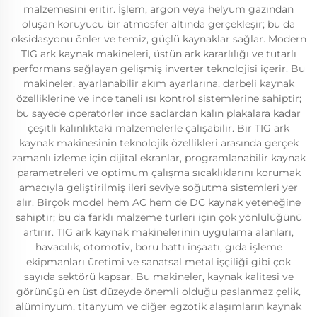
malzemesini eritir. İşlem, argon veya helyum gazından
oluşan koruyucu bir atmosfer altında gerçekleşir; bu da
oksidasyonu önler ve temiz, güçlü kaynaklar sağlar. Modern
TIG ark kaynak makineleri, üstün ark kararlılığı ve tutarlı
performans sağlayan gelişmiş inverter teknolojisi içerir. Bu
makineler, ayarlanabilir akım ayarlarına, darbeli kaynak
özelliklerine ve ince taneli ısı kontrol sistemlerine sahiptir;
bu sayede operatörler ince saclardan kalın plakalara kadar
çeşitli kalınlıktaki malzemelerle çalışabilir. Bir TIG ark
kaynak makinesinin teknolojik özellikleri arasında gerçek
zamanlı izleme için dijital ekranlar, programlanabilir kaynak
parametreleri ve optimum çalışma sıcaklıklarını korumak
amacıyla geliştirilmiş ileri seviye soğutma sistemleri yer
alır. Birçok model hem AC hem de DC kaynak yeteneğine
sahiptir; bu da farklı malzeme türleri için çok yönlülüğünü
artırır. TIG ark kaynak makinelerinin uygulama alanları,
havacılık, otomotiv, boru hattı inşaatı, gıda işleme
ekipmanları üretimi ve sanatsal metal işçiliği gibi çok
sayıda sektörü kapsar. Bu makineler, kaynak kalitesi ve
görünüşü en üst düzeyde önemli olduğu paslanmaz çelik,
alüminyum, titanyum ve diğer egzotik alaşımların kaynak