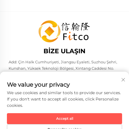
BIZE ULAŞIN
Add: Çin Halk Cumhuriyeti, Jiangsu Eyaleti, Suzhou Şehri,
Kunshan, Yüksek Teknoloji Bölgesi, Xintang Caddesi No.
583. 215316
Tel:
+86-137 6186 0079
We value your privacy
E-Posta:
[email protected]
We use cookies and similar tools to provide our services.
If you don't want to accept all cookies, click Personalize
cookies.
Telif hakkı © 2026 Faith-Han Akıllı Teknoloji Co., Ltd. Tüm hakları
saklıdır. -
Gizlilik Politikası
Accept all