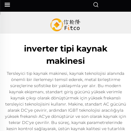
inverter tipi kaynak
makinesi
Tersleyici tip kaynak makinesi, kaynak teknolojisi alanında
önemli bir ilerlemeyi temsil ederek, metal birleştirme
süreçlerine sofistike bir yaklaşımla yer alır. Bu modern
kaynak ekipmanı, standart giriş gücünü yüksek verimle
kaynak çıkışı olarak dönüştürmek için yüksek frekanslı
tersleyici teknolojisini kullanır. Makine, standart AC gücünü
alarak DC'ye çevirir, ardından IGBT teknolojisi aracılığıyla
yüksek frekanslı AC'ye dönüştürür ve son olarak kaynak için
tekrar DC'ye çevrilir. Bu süreç, kaynak parametrelerinde
kesin kontrol sağlayarak, üstün kaynak kalitesi ve tutarlılık