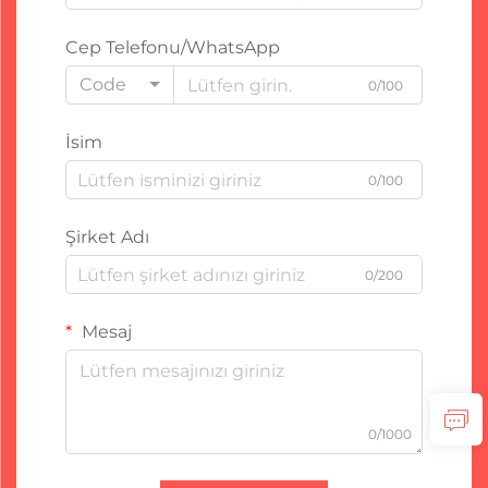
Cep Telefonu/WhatsApp
Code
0/100
İsim
0/100
Şirket Adı
0/200
Mesaj
0/1000