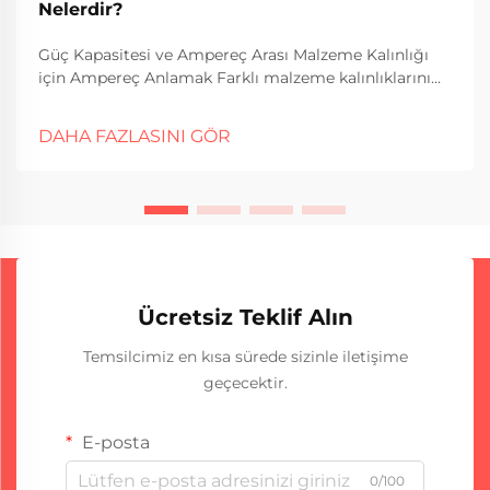
Nelerdir?
Güç Kapasitesi ve Ampereç Arası Malzeme Kalınlığı
için Ampereç Anlamak Farklı malzeme kalınlıklarını
kaynaklamak söz konusu olduğunda, amperage
aslında iyi çalışmada önemli bir rol oynar. Daha fazla
DAHA FAZLASINI GÖR
amperi genellikle daha fazla ısı girer demek...
Ücretsiz Teklif Alın
Temsilcimiz en kısa sürede sizinle iletişime
geçecektir.
E-posta
0/100