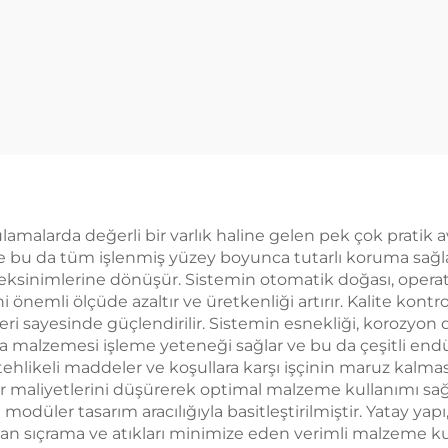
malarda değerli bir varlık haline gelen pek çok pratik av
 bu da tüm işlenmiş yüzey boyunca tutarlı koruma sağla
ksinimlerine dönüşür. Sistemin otomatik doğası, operat
i önemli ölçüde azaltır ve üretkenliği artırır. Kalite kon
eri sayesinde güçlendirilir. Sistemin esnekliği, korozyon
 malzemesi işleme yeteneği sağlar ve bu da çeşitli endüs
ehlikeli maddeler ve koşullara karşı işçinin maruz kalması
ler maliyetlerini düşürerek optimal malzeme kullanımı sağl
üler tasarım aracılığıyla basitleştirilmiştir. Yatay yap
zladan sıçrama ve atıkları minimize eden verimli malzeme 