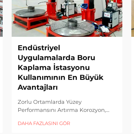
Endüstriyel
Uygulamalarda Boru
Kaplama İstasyonu
Kullanımının En Büyük
Avantajları
Zorlu Ortamlarda Yüzey
Performansını Artırma Korozyon,
aşınma ve yüksek basınç
DAHA FAZLASINI GÖR
koşullarının hâkim olduğu