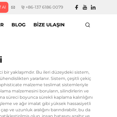
f Al
+86-137 6186 0079
ER
BLOG
BIZE ULAŞIN
i
bir yaklaşımdır. Bu ileri düzeydeki sistem,
endislikten yararlanır. Sistem, çeşitli çekiç
phisticate malzeme teslimat sistemleriyle
ama malzemesini boruların, silindirlerin ve
ama süreci boyunca sürekli kaplama kalınlığını
işleme ve ağır imalat gibi yüksek hassasiyetli
ap ve uzunluk aralığını barındırabilir, bu da
kleştirilmiş olup, insan hatasını azaltır ve