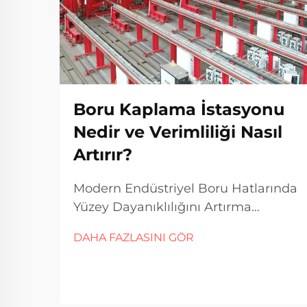
Boru Kaplama İstasyonu
Nedir ve Verimliliği Nasıl
Artırır?
Modern Endüstriyel Boru Hatlarında
Yüzey Dayanıklılığını Artırma
Günümüzde birçok endüstri
DAHA FAZLASINI GÖR
sektöründe, boru hatları sistemleri
yalnızca malzemeleri verimli bir
şekilde taşımakla kalmaz, aynı
zamanda korozyon, yüksek basınç