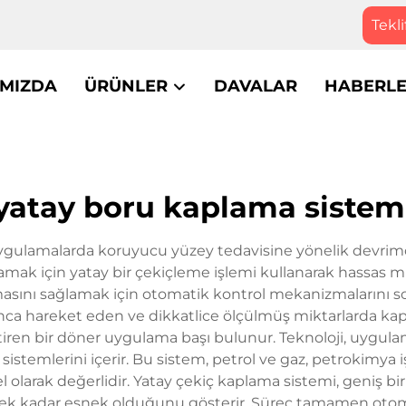
Tekli
IMIZDA
ÜRÜNLER
DAVALAR
HABERL
yatay boru kaplama sistem
ygulamalarda koruyucu yüzey tedavisine yönelik devrimci 
ak için yatay bir çekiçleme işlemi kullanarak hassas müh
ını sağlamak için otomatik kontrol mekanizmalarını so
unca hareket eden ve dikkatlice ölçülmüş miktarlarda kapl
ştiren bir döner uygulama başı bulunur. Teknoloji, uygul
istemlerini içerir. Bu sistem, petrol ve gaz, petrokimya 
olarak değerlidir. Yatay çekiç kaplama sistemi, geniş bir ç
ecek kadar esnek olduğunu gösterir. Süreç tamamen otomati