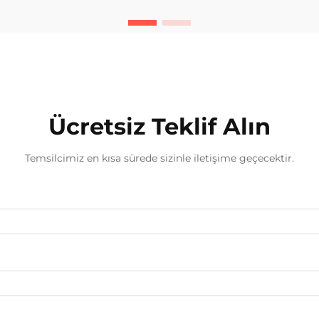
endüstrilerde, boru sistemlerinin
bütünlüğü ve dayanıklılığı,
operasyonel verimliliğin
korunmasında kritik rol oynar. Bir
Boru Kaplanma İstasyonu, bu...
Ücretsiz Teklif Alın
Temsilcimiz en kısa sürede sizinle iletişime geçecektir.