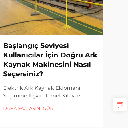
Başlangıç Seviyesi
Ya
Kullanıcılar İçin Doğru Ark
arı
Kaynak Makinesini Nasıl
Gi
Seçersiniz?
Kayn
hatl
Elektrik Ark Kaynak Ekipmanı
kali
Seçimine İlişkin Temel Kılavuz
DAH
endü
Günümüz piyasasında mevcut olan
DAHA FAZLASINI GÖR
işle
çok çeşitli ark kaynak makineleri ile
Yayg
kaynak dünyasına adım atmak,
edil
özellikle ev atölyenizi kuruyorsanız