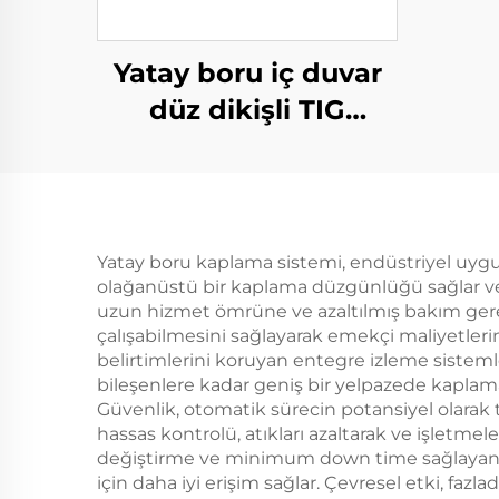
Yatay boru iç duvar
düz dikişli TIG
ekipmanları
Yatay boru kaplama sistemi, endüstriyel uygula
olağanüstü bir kaplama düzgünlüğü sağlar ve
uzun hizmet ömrüne ve azaltılmış bakım gere
çalışabilmesini sağlayarak emekçi maliyetlerin
belirtimlerini koruyan entegre izleme sisteml
bileşenlere kadar geniş bir yelpazede kaplama
Güvenlik, otomatik sürecin potansiyel olarak t
hassas kontrolü, atıkları azaltarak ve işletme
değiştirme ve minimum down time sağlayan mod
için daha iyi erişim sağlar. Çevresel etki, fa