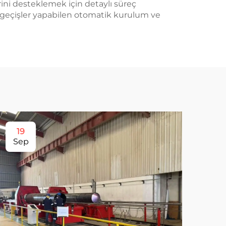
rini desteklemek için detaylı süreç
zlı geçişler yapabilen otomatik kurulum ve
19
1
Sep
Ma