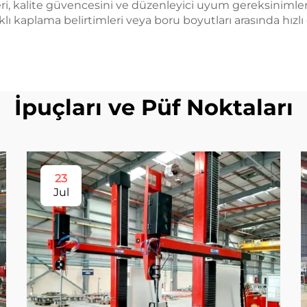
leri, kalite güvencesini ve düzenleyici uyum gereksinimle
arklı kaplama belirtimleri veya boru boyutları arasında hı
İpuçları ve Püf Noktaları
23
Jul