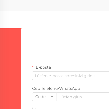
ve ısı gibi aşırı koşullara da
dayanmak zorundadır. Bu tür
zorlukları gidermek için...
E-posta
Cep Telefonu/WhatsApp
Code