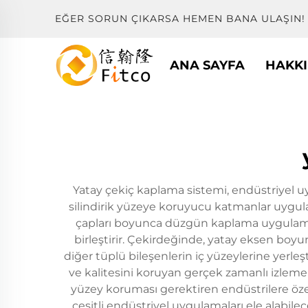
EĞER SORUN ÇIKARSA HEMEN BANA ULAŞIN!
ANA SAYFA
HAKK
Yatay çekiç kaplama sistemi, endüstriyel u
silindirik yüzeye koruyucu katmanlar uygulam
çapları boyunca düzgün kaplama uygulamas
birleştirir. Çekirdeğinde, yatay eksen boy
diğer tüplü bileşenlerin iç yüzeylerine yerle
ve kalitesini koruyan gerçek zamanlı izleme s
yüzey koruması gerektiren endüstrilere özel 
çeşitli endüstriyel uygulamaları ele alabil