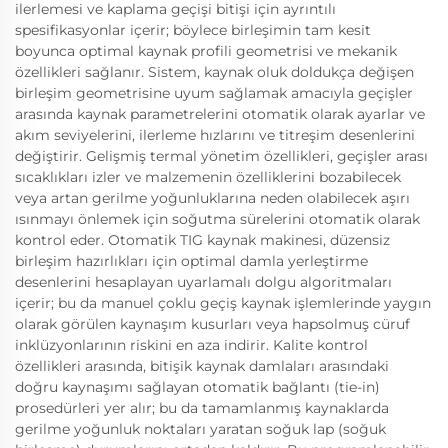
ilerlemesi ve kaplama geçişi bitişi için ayrıntılı
spesifikasyonlar içerir; böylece birleşimin tam kesit
boyunca optimal kaynak profili geometrisi ve mekanik
özellikleri sağlanır. Sistem, kaynak oluk doldukça değişen
birleşim geometrisine uyum sağlamak amacıyla geçişler
arasında kaynak parametrelerini otomatik olarak ayarlar ve
akım seviyelerini, ilerleme hızlarını ve titreşim desenlerini
değiştirir. Gelişmiş termal yönetim özellikleri, geçişler arası
sıcaklıkları izler ve malzemenin özelliklerini bozabilecek
veya artan gerilme yoğunluklarına neden olabilecek aşırı
ısınmayı önlemek için soğutma sürelerini otomatik olarak
kontrol eder. Otomatik TIG kaynak makinesi, düzensiz
birleşim hazırlıkları için optimal damla yerleştirme
desenlerini hesaplayan uyarlamalı dolgu algoritmaları
içerir; bu da manuel çoklu geçiş kaynak işlemlerinde yaygın
olarak görülen kaynaşım kusurları veya hapsolmuş cüruf
inklüzyonlarının riskini en aza indirir. Kalite kontrol
özellikleri arasında, bitişik kaynak damlaları arasındaki
doğru kaynaşımı sağlayan otomatik bağlantı (tie-in)
prosedürleri yer alır; bu da tamamlanmış kaynaklarda
gerilme yoğunluk noktaları yaratan soğuk lap (soğuk