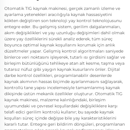
Otomatik TIG kaynak makinesi, gerçek zamanlı izleme ve
ayarlama yetenekleri aracılığıyla kaynak hassasiyetini
kökten değiştiren son teknoloji yay kontrol teknolojusunu
entegre eder. Bu gelişmiş sistem, gerilim dalgalanmaları,
akım değişiklikleri ve yay uzunluğu değişimleri dahil olmak
üzere yay özelliklerini sürekli analiz ederek, tüm süreç
boyunca optimal kaynak koşullarını korumak için anlık
düzeltmeler yapar. Gelişmiş kontrol algoritmaları saniyede
binlerce veri noktasını işleyerek, tutarlı ısı girdisini sağlar ve
birleşim bütünlüğünü tehlikeye atan alt kesme, taşma veya
tutarsız nüfuz gibi yaygın kaynak kusurlarını önler. Dijital
darbe kontrol özellikleri, programlanabilir desenlerde
kaynak akımının hassas biçimde ayarlanmasını sağlayarak,
kontrollü tane yapısı incelemesiyle tamamlanmış kaynak
dikişinde üstün mekanik özellikler oluşturur. Otomatik TIG
kaynak makinesi, malzeme kalınlığındaki, birleşim
uyumundaki ve çevresel koşullardaki değişikliklere karşı
telafi edici gerilim kontrolü kullanır; bu sayede kaynak
koşulları süreç içinde değişse bile yay karakteristiklerini
kararlı tutar. Entegre geri bildirim döngüleri, programlanan