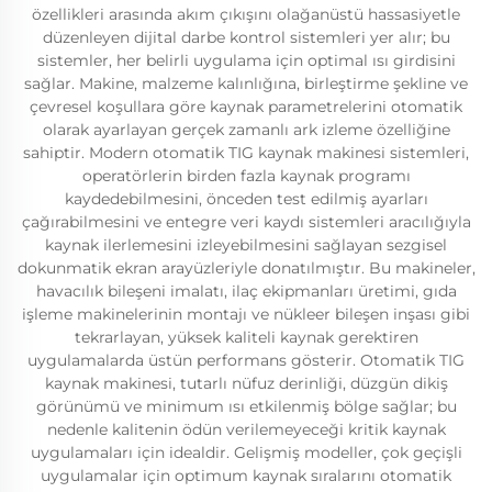
özellikleri arasında akım çıkışını olağanüstü hassasiyetle
düzenleyen dijital darbe kontrol sistemleri yer alır; bu
sistemler, her belirli uygulama için optimal ısı girdisini
sağlar. Makine, malzeme kalınlığına, birleştirme şekline ve
çevresel koşullara göre kaynak parametrelerini otomatik
olarak ayarlayan gerçek zamanlı ark izleme özelliğine
sahiptir. Modern otomatik TIG kaynak makinesi sistemleri,
operatörlerin birden fazla kaynak programı
kaydedebilmesini, önceden test edilmiş ayarları
çağırabilmesini ve entegre veri kaydı sistemleri aracılığıyla
kaynak ilerlemesini izleyebilmesini sağlayan sezgisel
dokunmatik ekran arayüzleriyle donatılmıştır. Bu makineler,
havacılık bileşeni imalatı, ilaç ekipmanları üretimi, gıda
işleme makinelerinin montajı ve nükleer bileşen inşası gibi
tekrarlayan, yüksek kaliteli kaynak gerektiren
uygulamalarda üstün performans gösterir. Otomatik TIG
kaynak makinesi, tutarlı nüfuz derinliği, düzgün dikiş
görünümü ve minimum ısı etkilenmiş bölge sağlar; bu
nedenle kalitenin ödün verilemeyeceği kritik kaynak
uygulamaları için idealdir. Gelişmiş modeller, çok geçişli
uygulamalar için optimum kaynak sıralarını otomatik