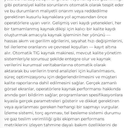
gibi potansiyel kalite sorunlarını otomatik olarak tespit eder
ve bu durumların maliyetli onarım veya reddedilme
gerektiren kusurlu kaynaklara yol açmasından önce
operatörlere uyarı verir. Gelişmiş veri kaydı yetenekleri, her
bir tamamlanmış kaynak dikişi için kalıcı bir kalite kaydı
oluşturmak amacıyla kaynak işleminin her yönünü —
hassas akım ve gerilim eğrilerini, seyahat hızı değişimlerini,
tel ilerleme oranlarını ve çevresel koşulları — kayıt altına
alır. Otomatik TIG kaynak makinesi, mevcut kalite yönetim
sistemleriyle sorunsuz şekilde entegre olur ve kaynak
verilerini kurumsal veritabanlarına otomatik olarak
aktararak bu verilerin trend analizleri için kullanılmasını,
süreç optimizasyonu için değerlendirilmesini ve müşteri
kalite raporlarına dahil edilmesini sağlar. Gerçek zamanlı
görsel ekranlar, operatörlere kaynak performansı hakkında
anında geri bildirim sağlar; programlanan spesifikasyonlara
kıyasla gerçek parametreleri gösterir ve dikkat gerektiren
veya ayarlanması gereken herhangi bir sapmayı vurgular.
İzleme sistemi, torç aşınması, tel besleme sistemi durumu
ve gaz teslim verimliliği gibi ekipman performans
metriklerini izleyen tahmine dayalı bakım özelliklerini de