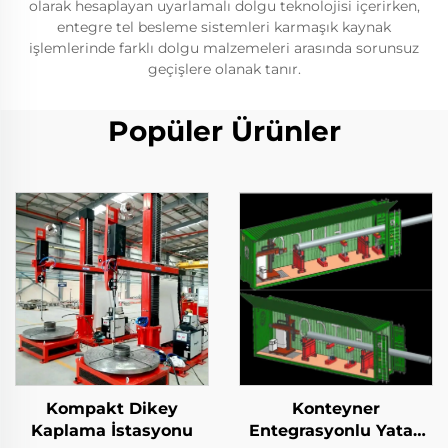
olarak hesaplayan uyarlamalı dolgu teknolojisi içerirken,
entegre tel besleme sistemleri karmaşık kaynak
işlemlerinde farklı dolgu malzemeleri arasında sorunsuz
geçişlere olanak tanır.
Popüler Ürünler
Kompakt Dikey
Konteyner
Kaplama İstasyonu
Entegrasyonlu Yatay