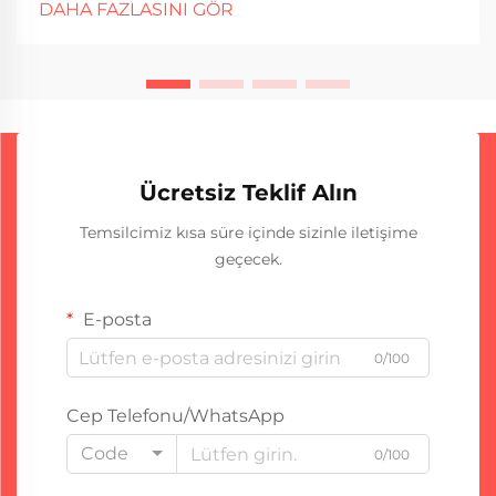
DAHA FAZLASINI GÖR
kaynak makinenizin belirli bir süre içinde ne kadar
süreyle sürekli çalışabileceğini tanımlar...
Ücretsiz Teklif Alın
Temsilcimiz kısa süre içinde sizinle iletişime
geçecek.
E-posta
0/100
Cep Telefonu/WhatsApp
Code
0/100