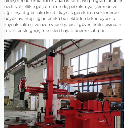
birleşme) durumlarını ortadan kaldırır. Bu programlanabilir
özellik, özellikle güç üretiminde, petrokimya işlemede ve
ağır inşaat gibi kalın kesitli kaynak gerektiren sektörlerde
büyük avantaj sağlar; çünkü bu sektörlerde kod uyumlu
kaynak kalitesi ve uzun vadeli yapısal güvenilirlik açısından
tutarlı çoklu geçiş teknikleri hayati öneme sahiptir.