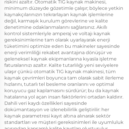
riskini azaltır. Otomatik TIG kaynak makinesi,
minimum düzeyde gözetimle çalışır; böylece yetkin
kaynakçılarınızın tekrarlayan kaynak işlemlerine
değil, karmaşık kurulum görevlerine ve kalite
denetimine odaklanmalarını sağlarsınız. Akıllı
kontrol sistemleriyle amperaj ve voltajı kaynak
gereksinimlerine tam olarak uyarlayarak enerji
tüketimini optimize eden bu makineler sayesinde
enerji verimliliği rekabet avantajına dönüşür ve
geleneksel kaynak ekipmanlarına kıyasla işletme
faturalarınızı azaltır. Kalite tutarlılığı yeni seviyelere
ulaşır çünkü otomatik TIG kaynak makinesi, tüm
kaynak çevrimleri boyunca tam olarak sabit ilerleme
hızlarını, tutarlı tel besleme oranlarını ve optimal
koruyucu gaz kaplamasını sürdürür; bu da kaynak
hatalarına yol açan insan faktörlerini ortadan kaldırır.
Dahili veri kaydı özellikleri sayesinde
dokümantasyon ve izlenebilirlik geliştirilir: her
kaynak parametresi kayıt altına alınarak sektör
standartları ve müşteri gereksinimleri ile uyumluluk
açısından kapsamlı kalite kayıtları oluşturulur.