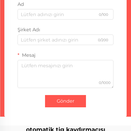
Ad
0/100
Şirket Adı
0/200
Mesaj
0/1000
Gönder
otomatik tig kaydırmacısı