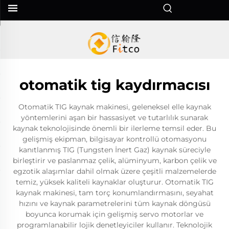
otomatik tig kaydırmacısı
Otomatik TIG kaynak makinesi, geleneksel elle kaynak
yöntemlerini aşan bir hassasiyet ve tutarlılık sunarak
kaynak teknolojisinde önemli bir ilerleme temsil eder. Bu
gelişmiş ekipman, bilgisayar kontrollü otomasyonu
kanıtlanmış TIG (Tungsten İnert Gaz) kaynak süreciyle
birleştirir ve paslanmaz çelik, alüminyum, karbon çelik ve
egzotik alaşımlar dahil olmak üzere çeşitli malzemelerde
temiz, yüksek kaliteli kaynaklar oluşturur. Otomatik TIG
kaynak makinesi, tam torç konumlandırmasını, seyahat
hızını ve kaynak parametrelerini tüm kaynak döngüsü
boyunca korumak için gelişmiş servo motorlar ve
programlanabilir lojik denetleyiciler kullanır. Teknolojik