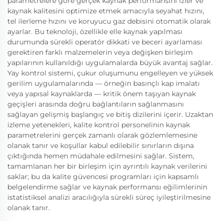
parametrelere göre gerçek kaynak performansını izler ve
kaynak kalitesini optimize etmek amacıyla seyahat hızını,
tel ilerleme hızını ve koruyucu gaz debisini otomatik olarak
ayarlar. Bu teknoloji, özellikle elle kaynak yapılması
durumunda sürekli operatör dikkati ve beceri ayarlaması
gerektiren farklı malzemelerin veya değişken birleşim
yapılarının kullanıldığı uygulamalarda büyük avantaj sağlar.
Yay kontrol sistemi, çukur oluşumunu engelleyen ve yüksek
gerilim uygulamalarında — örneğin basınçlı kap imalatı
veya yapısal kaynaklarda — kritik önem taşıyan kaynak
geçişleri arasında doğru bağlantıların sağlanmasını
sağlayan gelişmiş başlangıç ve bitiş dizilerini içerir. Uzaktan
izleme yetenekleri, kalite kontrol personelinin kaynak
parametrelerini gerçek zamanlı olarak gözlemlemesine
olanak tanır ve koşullar kabul edilebilir sınırların dışına
çıktığında hemen müdahale edilmesini sağlar. Sistem,
tamamlanan her bir birleşim için ayrıntılı kaynak verilerini
saklar; bu da kalite güvencesi programları için kapsamlı
belgelendirme sağlar ve kaynak performansı eğilimlerinin
istatistiksel analizi aracılığıyla sürekli süreç iyileştirilmesine
olanak tanır.