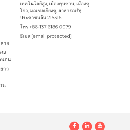
เทคโนโลยีสูง, เมืองคุนซาน, เมืองซู
โจว, มณฑลเจียงซู, สาธารณรัฐ
ประชาชนจีน 215316
โทร:
+86-137 6186 0079
อีเมล:
[email protected]
ปลาย
ตรง
นวนอน
ยยาว
ส่วน