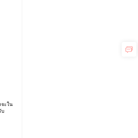
่าจะใน
ับ