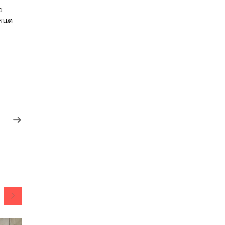
ย
ำหนด
ด