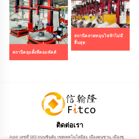
สถานีคลาดหมุนไฟฟ้าไม่มี
สิ้นสุด
สถานีคลุมตั้งที่คอมพัคต์
ส
ติดต่อเรา
Add: เลขที่ 583 ถนนซินตัง, เขตเทคโนโลยีสูง, เมืองคุนซาน, เมืองซู