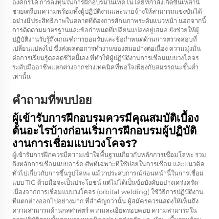
องค์กรได้ การลงทุนในการฝึกอบรมในเทคโนโลยีที่กำลังเกิดขึ้นเหล่านี้
ช่วยเตรียมความพร้อมทั้งผู้ปฏิบัติงานและนายจ้างให้สามารถแข่งขันได้
อย่างมีประสิทธิภาพในตลาดที่ต้องการศักยภาพระดับแนวหน้า นอกจากนี้
การติดตามมาตรฐานและข้อกำหนดที่เปลี่ยนแปลงอยู่เสมอ ยังช่วยให้ผู้
ปฏิบัติงานรับรู้ถึงเกณฑ์การยอมรับและข้อกำหนดด้านการตรวจสอบที่
เปลี่ยนแปลงไป ซึ่งส่งผลต่อการทำงานของตนอย่างต่อเนื่อง ความมุ่งมั่น
ต่อการเรียนรู้ตลอดชีวิตนี้เอง ที่ทำให้ผู้ปฏิบัติงานการเชื่อมแบบวงโคจร
ระดับมืออาชีพแตกต่างจากช่างเทคนิคที่พอใจเพียงกับสมรรถนะขั้นต่ำ
เท่านั้น
คำถามที่พบบ่อย
ผู้เข้ารับการฝึกอบรมควรมีคุณสมบัติเบื้อง
ต้นอะไรบ้างก่อนเริ่มการฝึกอบรมผู้ปฏิบัติ
งานการเชื่อมแบบวงโคจร?
ผู้เข้ารับการฝึกควรมีความเข้าใจพื้นฐานเกี่ยวกับหลักการเชื่อมโลหะ รวม
ถึงหลักการเชื่อมแบบอาร์ค ศัพท์เฉพาะที่ใช้บ่อยในการเชื่อม และแนวคิด
ทั่วไปเกี่ยวกับการขึ้นรูปโลหะ แม้ว่าประสบการณ์ก่อนหน้านี้ในการเชื่อม
แบบ TIG ด้วยมือจะเป็นประโยชน์ แต่ไม่ได้เป็นข้อบังคับอย่างเคร่งครัด
เนื่องจากการเชื่อมแบบวงโคจร (orbital welding) ใช้วิธีการปฏิบัติงาน
ที่แตกต่างออกไปอย่างมาก ที่สำคัญกว่านั้น ผู้สมัครควรแสดงให้เห็นถึง
ความสามารถด้านกลศาสตร์ ความละเอียดรอบคอบ ความสามารถใน