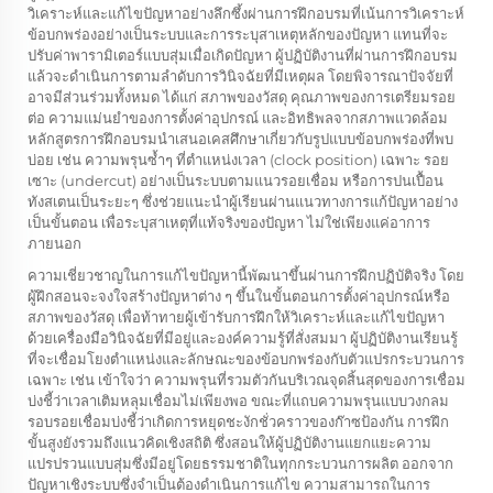
วิเคราะห์และแก้ไขปัญหาอย่างลึกซึ้งผ่านการฝึกอบรมที่เน้นการวิเคราะห์
ข้อบกพร่องอย่างเป็นระบบและการระบุสาเหตุหลักของปัญหา แทนที่จะ
ปรับค่าพารามิเตอร์แบบสุ่มเมื่อเกิดปัญหา ผู้ปฏิบัติงานที่ผ่านการฝึกอบรม
แล้วจะดำเนินการตามลำดับการวินิจฉัยที่มีเหตุผล โดยพิจารณาปัจจัยที่
อาจมีส่วนร่วมทั้งหมด ได้แก่ สภาพของวัสดุ คุณภาพของการเตรียมรอย
ต่อ ความแม่นยำของการตั้งค่าอุปกรณ์ และอิทธิพลจากสภาพแวดล้อม
หลักสูตรการฝึกอบรมนำเสนอเคสศึกษาเกี่ยวกับรูปแบบข้อบกพร่องที่พบ
บ่อย เช่น ความพรุนซ้ำๆ ที่ตำแหน่งเวลา (clock position) เฉพาะ รอย
เซาะ (undercut) อย่างเป็นระบบตามแนวรอยเชื่อม หรือการปนเปื้อน
ทังสเตนเป็นระยะๆ ซึ่งช่วยแนะนำผู้เรียนผ่านแนวทางการแก้ปัญหาอย่าง
เป็นขั้นตอน เพื่อระบุสาเหตุที่แท้จริงของปัญหา ไม่ใช่เพียงแค่อาการ
ภายนอก
ความเชี่ยวชาญในการแก้ไขปัญหานี้พัฒนาขึ้นผ่านการฝึกปฏิบัติจริง โดย
ผู้ฝึกสอนจะจงใจสร้างปัญหาต่าง ๆ ขึ้นในขั้นตอนการตั้งค่าอุปกรณ์หรือ
สภาพของวัสดุ เพื่อท้าทายผู้เข้ารับการฝึกให้วิเคราะห์และแก้ไขปัญหา
ด้วยเครื่องมือวินิจฉัยที่มีอยู่และองค์ความรู้ที่สั่งสมมา ผู้ปฏิบัติงานเรียนรู้
ที่จะเชื่อมโยงตำแหน่งและลักษณะของข้อบกพร่องกับตัวแปรกระบวนการ
เฉพาะ เช่น เข้าใจว่า ความพรุนที่รวมตัวกันบริเวณจุดสิ้นสุดของการเชื่อม
บ่งชี้ว่าเวลาเติมหลุมเชื่อมไม่เพียงพอ ขณะที่แถบความพรุนแบบวงกลม
รอบรอยเชื่อมบ่งชี้ว่าเกิดการหยุดชะงักชั่วคราวของก๊าซป้องกัน การฝึก
ขั้นสูงยังรวมถึงแนวคิดเชิงสถิติ ซึ่งสอนให้ผู้ปฏิบัติงานแยกแยะความ
แปรปรวนแบบสุ่มซึ่งมีอยู่โดยธรรมชาติในทุกกระบวนการผลิต ออกจาก
ปัญหาเชิงระบบซึ่งจำเป็นต้องดำเนินการแก้ไข ความสามารถในการ