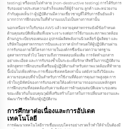
testing) หรือแบบไม่ทำลาย (non-destructive testing) การได้รับการ
รับรองอย่างประสบความสำเร็จแสดงให้ผู้จ้างงาน ลูกค้า และหน่วยงาน
กำกับดูแลเห็นว่า ผู้ปฏิบัติงานมีความเชี่ยวชาญที่ได้รับการยืนยันแล้ว
มากกว่าการฝึกอบรมในที่ทำงานแบบไม่เป็นทางการเท่านั้น
นอกเหนือจากใบรับรอง AWS แล้ว หลายอุตสาหกรรมยังมีข้อกำหนด
ด้านคุณสมบัติเพิ่มเติมที่เฉพาะเจาะจงต่อการใช้งานและสภาพแวดล้อม
ด้านกฎระเบียบของตนเอง อุปกรณ์ผลิตพลังงานนิวเคลียร์ ผู้ผลิตยา และ
บริษัทในอุตสาหกรรมการบินและอวกาศ มักกำหนดให้ผู้ปฏิบัติงานผ่าน
การรับรองภายใต้โครงการภายในองค์กรซึ่งเข้มงวดกว่ามาตรฐาน
อุตสาหกรรมทั่วไป โดยรวมถึงการทดสอบเพิ่มเติม การจัดทำเอกสาร
อย่างละเอียด และการรับรองซ้ำเป็นระยะเพื่อรักษาสิทธิในการปฏิบัติงาน
หลักสูตรการฝึกอบรมที่เตรียมผู้ปฏิบัติงานสำหรับสภาพแวดล้อมที่ท้าทาย
นี้เน้นไม่เพียงทักษะการเชื่อมเชิงเทคนิคเท่านั้น แต่ยังรวมถึงวินัยและ
ความรอบคอบที่จำเป็นสำหรับการใช้งานที่ต้องการคุณภาพสูงสุด การ
เข้าใจภูมิทัศน์ของการรับรองช่วยให้องค์กรสามารถออกแบบหลักสูตร
การฝึกอบรมที่สอดคล้องกับความต้องการด้านคุณสมบัติเฉพาะของตน
ขณะเดียวกันก็มอบคุณวุฒิที่เสริมสร้างโอกาสในการเปลี่ยนสายงานและ
พัฒนาวิชาชีพให้แก่ผู้ปฏิบัติงาน
การศึกษาต่อเนื่องและการอัปเดต
เทคโนโลยี
การพัฒนาเทคโนโลยีการเชื่อมแบบโคจรอย่างรวดเร็วทำให้จำเป็นต้องมี