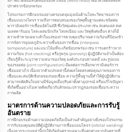
สภาพแวดล้อมที่ปิดล้อมของหัวเชื่อม (weld head) เพื่อให้ได้ผลลัพธ์ที่
ปราศจากข้อบกพร่อง
โปรแกรมการฝึกอบรมอย่างครอบคลุมมุ่งเน้นด้านโลหะวิทยาของการ
เชื่อมแบบวงโคจร รวมถึงการตอบสนองของวัสดุพื้นฐานแต่ละชนิดต่อ
พารามิเตอร์การเชื่อมอัตโนมัติ ซึ่งวัสดุแต่ละประเภท เช่น สแตนเลส สเต
นเลสคาร์บอน โลหะผสมนิกเกิล ไทเทเนียม และวัสดุพิเศษอื่นๆ ต่างก็มี
ความท้าทายเฉพาะตัวในแง่ของการควบคุมปริมาณความร้อนที่ป้อนเข้า
การจัดการอุณหภูมิระหว่างชั้นของการเชื่อม (interpass
temperature) และแนวโน้มที่จะเกิดข้อบกพร่อง เช่น การแตกร้าวจาก
ความร้อน (hot cracking) หรือรูพรุน (porosity) ผู้ปฏิบัติงานจำเป็นต้อง
เรียนรู้ที่จะระบุว่าความหนาของวัสดุ องค์ประกอบทางเคมี และรูปแบบ
ของรอยต่อ (joint configuration) มีผลต่อการเลือกพารามิเตอร์การ
เชื่อมอย่างไร เนื่องจากตัวแปรเหล่านี้ส่งผลโดยตรงต่อคุณภาพของการ
เชื่อมและสมบัติเชิงกลของรอยเชื่อม ความรู้พื้นฐานนี้ทำให้ผู้ปฏิบัติงาน
สามารถตัดสินใจอย่างมีข้อมูลเมื่อปรับค่าตั้งค่าอุปกรณ์ หรือแก้ไขปัญหา
ที่เกิดขึ้นอย่างไม่คาดคิดเกี่ยวกับลักษณะปรากฏของรอยเชื่อมระหว่าง
การผลิต
มาตรการด้านความปลอดภัยและการรับรู้
อันตราย
การฝึกอบรมด้านความปลอดภัยถือเป็นส่วนสำคัญอย่างยิ่งของโปรแกรม
การรับรองคุณสมบัติผู้ปฏิบัติงานการเชื่อมแบบโคจร (orbital welding)
เนื่องจากระบบเหล่านี้ก่อให้เกิดอันตรายเฉพาะที่แตกต่างจากอันตรายที่