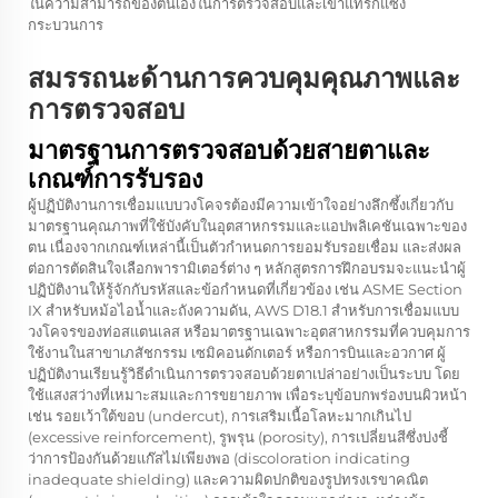
ในความสามารถของตนเองในการตรวจสอบและเข้าแทรกแซง
กระบวนการ
สมรรถนะด้านการควบคุมคุณภาพและ
การตรวจสอบ
มาตรฐานการตรวจสอบด้วยสายตาและ
เกณฑ์การรับรอง
ผู้ปฏิบัติงานการเชื่อมแบบวงโคจรต้องมีความเข้าใจอย่างลึกซึ้งเกี่ยวกับ
มาตรฐานคุณภาพที่ใช้บังคับในอุตสาหกรรมและแอปพลิเคชันเฉพาะของ
ตน เนื่องจากเกณฑ์เหล่านี้เป็นตัวกำหนดการยอมรับรอยเชื่อม และส่งผล
ต่อการตัดสินใจเลือกพารามิเตอร์ต่าง ๆ หลักสูตรการฝึกอบรมจะแนะนำผู้
ปฏิบัติงานให้รู้จักกับรหัสและข้อกำหนดที่เกี่ยวข้อง เช่น ASME Section
IX สำหรับหม้อไอน้ำและถังความดัน, AWS D18.1 สำหรับการเชื่อมแบบ
วงโคจรของท่อสแตนเลส หรือมาตรฐานเฉพาะอุตสาหกรรมที่ควบคุมการ
ใช้งานในสาขาเภสัชกรรม เซมิคอนดักเตอร์ หรือการบินและอวกาศ ผู้
ปฏิบัติงานเรียนรู้วิธีดำเนินการตรวจสอบด้วยตาเปล่าอย่างเป็นระบบ โดย
ใช้แสงสว่างที่เหมาะสมและการขยายภาพ เพื่อระบุข้อบกพร่องบนผิวหน้า
เช่น รอยเว้าใต้ขอบ (undercut), การเสริมเนื้อโลหะมากเกินไป
(excessive reinforcement), รูพรุน (porosity), การเปลี่ยนสีซึ่งบ่งชี้
ว่าการป้องกันด้วยแก๊สไม่เพียงพอ (discoloration indicating
inadequate shielding) และความผิดปกติของรูปทรงเรขาคณิต