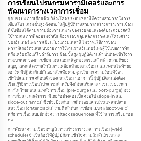
การเขียนโปรแกรมพารามิเตอร์และการ
พัฒนาตารางเวลาการเชื่อม
ยุคปัจจุบัน
การเชื่อมด้วยวิธีวงโคจร
ระบบเหล่านี้มีความสามารถในการ
เขียนโปรแกรมขั้นสูง ซึ่งช่วยให้ผู้ปฏิบัติงานสามารถสร้างตารางการเชื่อม
ที่ซับซ้อนได้ตามความต้องการเฉพาะของรอยต่อและองค์ประกอบวัสดุที่
ใช้ร่วมกัน การฝึกอบรมจำเป็นต้องครอบคลุมหลักตรรกะและโครงสร้าง
ของอินเทอร์เฟซการเขียนโปรแกรมเหล่านี้ ไม่ว่าจะใช้การป้อน
พารามิเตอร์ตัวเลขแบบง่าย การใช้งานผ่านอินเทอร์เฟซผู้ใช้แบบกราฟิก
หรือเครื่องมือแก้ไขลำดับการเชื่อมขั้นสูง ผู้ปฏิบัติงานจำเป็นต้องเข้าใจว่า
ตัวแปรหลักของการเชื่อม เช่น แอมพลิจูดของกระแสไฟฟ้า ความถี่ของ
สัญญาณพัลส์ ความเร็วในการเคลื่อนที่ของหัวเชื่อม และแรงดันไฟฟ้าขอ
งอาร์ค มีปฏิสัมพันธ์กันอย่างไรเพื่อควบคุมปริมาณความร้อนที่ป้อน
เข้าไปและการเคลื่อนตัวของแนวเชื่อม นอกจากนี้ ผู้ปฏิบัติงานยังต้อง
เรียนรู้วิธีการเขียนโปรแกรมสำหรับฟังก์ชันเสริมต่าง ๆ เช่น ระยะเวลา
การไล่ก๊าซก่อนและหลังการเชื่อม (pre-purge และ post-purge) ช่วง
การเพิ่มและลดค่าพารามิเตอร์อย่างค่อยเป็นค่อยไป (slope-in และ
slope-out ramps) ซึ่งช่วยป้องกันการเกิดรอยแตกบริเวณหลุมปลาย
แนวเชื่อม (crater cracks) รวมถึงลำดับการเชื่อมแบบจุด (spot-weld)
หรือการเชื่อมแบบยึดชั่วคราว (tack sequences) ที่ใช้ในการเตรียมรอย
ต่อ
การพัฒนาความเชี่ยวชาญในการสร้างตารางเวลาการเชื่อม (weld
schedule) จำเป็นต้องให้ผู้ปฏิบัติงานเข้าใจความสัมพันธ์ระหว่าง