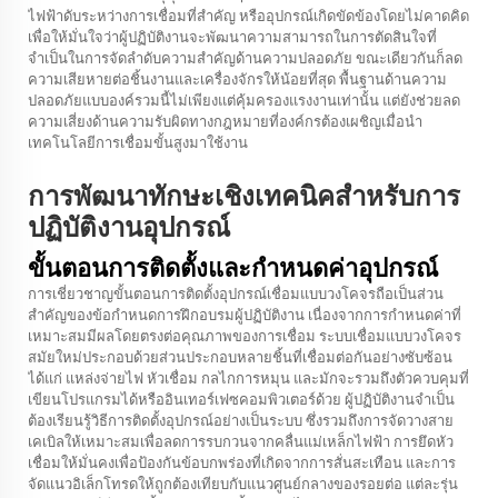
ไฟฟ้าดับระหว่างการเชื่อมที่สำคัญ หรืออุปกรณ์เกิดขัดข้องโดยไม่คาดคิด
เพื่อให้มั่นใจว่าผู้ปฏิบัติงานจะพัฒนาความสามารถในการตัดสินใจที่
จำเป็นในการจัดลำดับความสำคัญด้านความปลอดภัย ขณะเดียวกันก็ลด
ความเสียหายต่อชิ้นงานและเครื่องจักรให้น้อยที่สุด พื้นฐานด้านความ
ปลอดภัยแบบองค์รวมนี้ไม่เพียงแต่คุ้มครองแรงงานเท่านั้น แต่ยังช่วยลด
ความเสี่ยงด้านความรับผิดทางกฎหมายที่องค์กรต้องเผชิญเมื่อนำ
เทคโนโลยีการเชื่อมขั้นสูงมาใช้งาน
การพัฒนาทักษะเชิงเทคนิคสำหรับการ
ปฏิบัติงานอุปกรณ์
ขั้นตอนการติดตั้งและกำหนดค่าอุปกรณ์
การเชี่ยวชาญขั้นตอนการติดตั้งอุปกรณ์เชื่อมแบบวงโคจรถือเป็นส่วน
สำคัญของข้อกำหนดการฝึกอบรมผู้ปฏิบัติงาน เนื่องจากการกำหนดค่าที่
เหมาะสมมีผลโดยตรงต่อคุณภาพของการเชื่อม ระบบเชื่อมแบบวงโคจร
สมัยใหม่ประกอบด้วยส่วนประกอบหลายชิ้นที่เชื่อมต่อกันอย่างซับซ้อน
ได้แก่ แหล่งจ่ายไฟ หัวเชื่อม กลไกการหมุน และมักจะรวมถึงตัวควบคุมที่
เขียนโปรแกรมได้หรืออินเทอร์เฟซคอมพิวเตอร์ด้วย ผู้ปฏิบัติงานจำเป็น
ต้องเรียนรู้วิธีการติดตั้งอุปกรณ์อย่างเป็นระบบ ซึ่งรวมถึงการจัดวางสาย
เคเบิลให้เหมาะสมเพื่อลดการรบกวนจากคลื่นแม่เหล็กไฟฟ้า การยึดหัว
เชื่อมให้มั่นคงเพื่อป้องกันข้อบกพร่องที่เกิดจากการสั่นสะเทือน และการ
จัดแนวอิเล็กโทรดให้ถูกต้องเทียบกับแนวศูนย์กลางของรอยต่อ แต่ละรุ่น