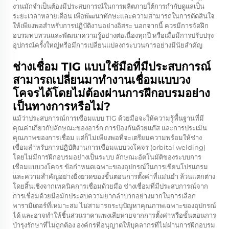
งานมักจำเป็นต้องมีประสบการณ์ในการผลิตภายใต้การกำกับดูแลเป็น
ระยะเวลาหลายเดือน เพื่อพัฒนาทักษะและความสามารถในการตัดสินใจ
ให้เพียงพอสำหรับการปฏิบัติงานอย่างอิสระ นอกจากนี้ ควรมีการจัดฝึก
อบรมทบทวนและพัฒนาความรู้อย่างต่อเนื่องทุกปี หรือเมื่อมีการปรับปรุง
อุปกรณ์ครั้งใหญ่หรือมีการเปลี่ยนแปลงกระบวนการอย่างมีนัยสำคัญ
ช่างเชื่อม TIG แบบใช้มือที่มีประสบการณ์
สามารถเปลี่ยนมาทำงานเชื่อมแบบวง
โคจรได้โดยไม่ต้องผ่านการฝึกอบรมอย่าง
เป็นทางการหรือไม่?
แม้ว่าประสบการณ์การเชื่อมแบบ TIG ด้วยมือจะให้ความรู้พื้นฐานที่มี
คุณค่าเกี่ยวกับลักษณะของอาร์ก การป้องกันด้วยแก๊ส และการประเมิน
คุณภาพของการเชื่อม แต่ก็ไม่เพียงพอที่จะเตรียมความพร้อมให้ช่าง
เชื่อมสำหรับการปฏิบัติงานการเชื่อมแบบวงโคจร (orbital welding)
โดยไม่มีการฝึกอบรมอย่างเป็นระบบ ลักษณะอัตโนมัติของระบบการ
เชื่อมแบบวงโคจร ข้อกำหนดเฉพาะของอุปกรณ์ในการเขียนโปรแกรม
และความสำคัญอย่างยิ่งยวดของขั้นตอนการตั้งค่าที่แม่นยำ ล้วนแตกต่าง
โดยสิ้นเชิงจากเทคนิคการเชื่อมด้วยมือ ช่างเชื่อมที่มีประสบการณ์จาก
การเชื่อมด้วยมือมักประสบความยากลำบากอย่างมากในการเลือก
พารามิเตอร์ที่เหมาะสม ไม่สามารถระบุปัญหาคุณภาพเฉพาะของอุปกรณ์
ได้ และอาจทำให้ชิ้นส่วนราคาแพงเสียหายจากการตั้งค่าหรือขั้นตอนการ
บำรุงรักษาที่ไม่ถูกต้อง องค์กรที่อนุญาตให้บุคลากรที่ไม่ผ่านการฝึกอบรม