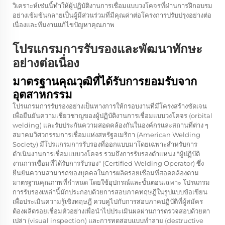
วิเคราะห์เช่นนี้ทำให้ผู้ปฏิบัติงานการเชื่อมแบบวงโคจรที่ผ่านการฝึกอบรม
อย่างเข้มข้นกลายเป็นผู้มีส่วนร่วมที่มีคุณค่าต่อโครงการปรับปรุงอย่างต่อ
เนื่องและทีมงานแก้ไขปัญหาคุณภาพ
โปรแกรมการรับรองและพัฒนาทักษะ
อย่างต่อเนื่อง
มาตรฐานคุณวุฒิที่ได้รับการยอมรับจาก
อุตสาหกรรม
โปรแกรมการรับรองอย่างเป็นทางการให้กรอบงานที่มีโครงสร้างชัดเจน
เพื่อยืนยันความเชี่ยวชาญของผู้ปฏิบัติงานการเชื่อมแบบวงโคจร (orbital
welding) และรับประกันความสอดคล้องกันในองค์กรและสถานที่ต่าง ๆ
สมาคมวิศวกรรมการเชื่อมแห่งสหรัฐอเมริกา (American Welding
Society) มีโปรแกรมการรับรองที่ออกแบบมาโดยเฉพาะสำหรับการ
ดำเนินงานการเชื่อมแบบวงโคจร รวมถึงการรับรองตำแหน่ง "ผู้ปฏิบัติ
งานการเชื่อมที่ได้รับการรับรอง" (Certified Welding Operator) ซึ่ง
ยืนยันความสามารถของบุคคลในการผลิตรอยเชื่อมที่สอดคล้องตาม
มาตรฐานคุณภาพที่กำหนด โดยใช้อุปกรณ์และขั้นตอนเฉพาะ โปรแกรม
การรับรองเหล่านี้มักประกอบด้วยการสอบภาคทฤษฎีในรูปแบบข้อเขียน
เพื่อประเมินความรู้เชิงทฤษฎี ควบคู่ไปกับการสอบภาคปฏิบัติที่ผู้สมัคร
ต้องผลิตรอยเชื่อมตัวอย่างเพื่อนำไปประเมินผลผ่านการตรวจสอบด้วยตา
เปล่า (visual inspection) และการทดสอบแบบทำลาย (destructive