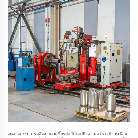
อุตสาหกรรมการผลิตและงานขึ้นรูปสมัยใหม่พึ่งพาเทคโนโลยีการเชื่อม