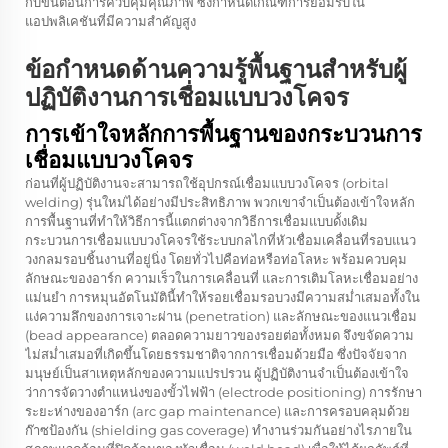
กับขั้นตอนการควบคุมคุณภาพ ซึ่งกำหนดเกณฑ์การยอมรับใน
แอปพลิเคชันที่มีความสำคัญสูง
ข้อกำหนดด้านความรู้พื้นฐานสำหรับผู้
ปฏิบัติงานการเชื่อมแบบวงโคจร
การเข้าใจหลักการพื้นฐานของกระบวนการ
เชื่อมแบบวงโคจร
ก่อนที่ผู้ปฏิบัติงานจะสามารถใช้อุปกรณ์เชื่อมแบบวงโคจร (orbital
welding) รุ่นใหม่ได้อย่างมีประสิทธิภาพ พวกเขาจำเป็นต้องเข้าใจหลัก
การพื้นฐานที่ทำให้วิธีการนี้แตกต่างจากวิธีการเชื่อมแบบดั้งเดิม
กระบวนการเชื่อมแบบวงโคจรใช้ระบบกลไกที่หัวเชื่อมเคลื่อนที่รอบแนว
วงกลมรอบชิ้นงานที่อยู่นิ่ง โดยทั่วไปคือท่อหรือท่อโลหะ พร้อมควบคุม
ลักษณะของอาร์ก ความเร็วในการเคลื่อนที่ และการเติมโลหะเชื่อมอย่าง
แม่นยำ การหมุนอัตโนมัตินี้ทำให้รอยเชื่อมรอบวงมีความสม่ำเสมอทั้งใน
แง่ความลึกของการเจาะผ่าน (penetration) และลักษณะของแนวเชื่อม
(bead appearance) ตลอดความยาวของรอยต่อทั้งหมด จึงขจัดความ
ไม่สม่ำเสมอที่เกิดขึ้นโดยธรรมชาติจากการเชื่อมด้วยมือ ซึ่งปัจจัยจาก
มนุษย์เป็นสาเหตุหลักของความแปรปรวน ผู้ปฏิบัติงานจำเป็นต้องเข้าใจ
ว่าการจัดวางตำแหน่งของขั้วไฟฟ้า (electrode positioning) การรักษา
ระยะห่างของอาร์ก (arc gap maintenance) และการครอบคลุมด้วย
ก๊าซป้องกัน (shielding gas coverage) ทำงานร่วมกันอย่างไรภายใน