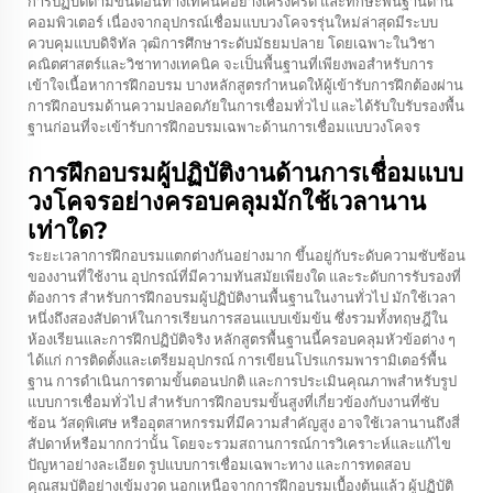
การปฏิบัติตามขั้นตอนทางเทคนิคอย่างเคร่งครัด และทักษะพื้นฐานด้าน
คอมพิวเตอร์ เนื่องจากอุปกรณ์เชื่อมแบบวงโคจรรุ่นใหม่ล่าสุดมีระบบ
ควบคุมแบบดิจิทัล วุฒิการศึกษาระดับมัธยมปลาย โดยเฉพาะในวิชา
คณิตศาสตร์และวิชาทางเทคนิค จะเป็นพื้นฐานที่เพียงพอสำหรับการ
เข้าใจเนื้อหาการฝึกอบรม บางหลักสูตรกำหนดให้ผู้เข้ารับการฝึกต้องผ่าน
การฝึกอบรมด้านความปลอดภัยในการเชื่อมทั่วไป และได้รับใบรับรองพื้น
ฐานก่อนที่จะเข้ารับการฝึกอบรมเฉพาะด้านการเชื่อมแบบวงโคจร
การฝึกอบรมผู้ปฏิบัติงานด้านการเชื่อมแบบ
วงโคจรอย่างครอบคลุมมักใช้เวลานาน
เท่าใด?
ระยะเวลาการฝึกอบรมแตกต่างกันอย่างมาก ขึ้นอยู่กับระดับความซับซ้อน
ของงานที่ใช้งาน อุปกรณ์ที่มีความทันสมัยเพียงใด และระดับการรับรองที่
ต้องการ สำหรับการฝึกอบรมผู้ปฏิบัติงานพื้นฐานในงานทั่วไป มักใช้เวลา
หนึ่งถึงสองสัปดาห์ในการเรียนการสอนแบบเข้มข้น ซึ่งรวมทั้งทฤษฎีใน
ห้องเรียนและการฝึกปฏิบัติจริง หลักสูตรพื้นฐานนี้ครอบคลุมหัวข้อต่าง ๆ
ได้แก่ การติดตั้งและเตรียมอุปกรณ์ การเขียนโปรแกรมพารามิเตอร์พื้น
ฐาน การดำเนินการตามขั้นตอนปกติ และการประเมินคุณภาพสำหรับรูป
แบบการเชื่อมทั่วไป สำหรับการฝึกอบรมขั้นสูงที่เกี่ยวข้องกับงานที่ซับ
ซ้อน วัสดุพิเศษ หรืออุตสาหกรรมที่มีความสำคัญสูง อาจใช้เวลานานถึงสี่
สัปดาห์หรือมากกว่านั้น โดยจะรวมสถานการณ์การวิเคราะห์และแก้ไข
ปัญหาอย่างละเอียด รูปแบบการเชื่อมเฉพาะทาง และการทดสอบ
คุณสมบัติอย่างเข้มงวด นอกเหนือจากการฝึกอบรมเบื้องต้นแล้ว ผู้ปฏิบัติ