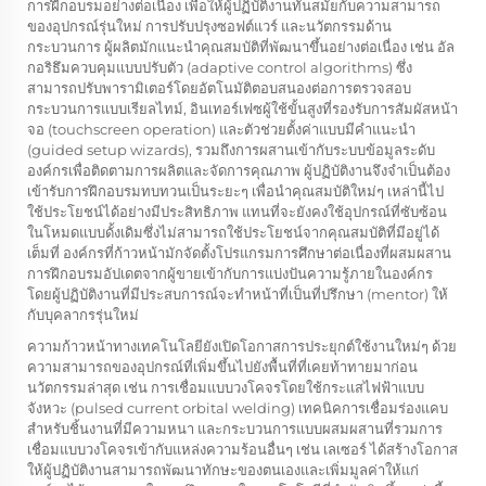
การฝึกอบรมอย่างต่อเนื่อง เพื่อให้ผู้ปฏิบัติงานทันสมัยกับความสามารถ
ของอุปกรณ์รุ่นใหม่ การปรับปรุงซอฟต์แวร์ และนวัตกรรมด้าน
กระบวนการ ผู้ผลิตมักแนะนำคุณสมบัติที่พัฒนาขึ้นอย่างต่อเนื่อง เช่น อัล
กอริธึมควบคุมแบบปรับตัว (adaptive control algorithms) ซึ่ง
สามารถปรับพารามิเตอร์โดยอัตโนมัติตอบสนองต่อการตรวจสอบ
กระบวนการแบบเรียลไทม์, อินเทอร์เฟซผู้ใช้ขั้นสูงที่รองรับการสัมผัสหน้า
จอ (touchscreen operation) และตัวช่วยตั้งค่าแบบมีคำแนะนำ
(guided setup wizards), รวมถึงการผสานเข้ากับระบบข้อมูลระดับ
องค์กรเพื่อติดตามการผลิตและจัดการคุณภาพ ผู้ปฏิบัติงานจึงจำเป็นต้อง
เข้ารับการฝึกอบรมทบทวนเป็นระยะๆ เพื่อนำคุณสมบัติใหม่ๆ เหล่านี้ไป
ใช้ประโยชน์ได้อย่างมีประสิทธิภาพ แทนที่จะยังคงใช้อุปกรณ์ที่ซับซ้อน
ในโหมดแบบดั้งเดิมซึ่งไม่สามารถใช้ประโยชน์จากคุณสมบัติที่มีอยู่ได้
เต็มที่ องค์กรที่ก้าวหน้ามักจัดตั้งโปรแกรมการศึกษาต่อเนื่องที่ผสมผสาน
การฝึกอบรมอัปเดตจากผู้ขายเข้ากับการแบ่งปันความรู้ภายในองค์กร
โดยผู้ปฏิบัติงานที่มีประสบการณ์จะทำหน้าที่เป็นที่ปรึกษา (mentor) ให้
กับบุคลากรรุ่นใหม่
ความก้าวหน้าทางเทคโนโลยียังเปิดโอกาสการประยุกต์ใช้งานใหม่ๆ ด้วย
ความสามารถของอุปกรณ์ที่เพิ่มขึ้นไปยังพื้นที่ที่เคยท้าทายมาก่อน
นวัตกรรมล่าสุด เช่น การเชื่อมแบบวงโคจรโดยใช้กระแสไฟฟ้าแบบ
จังหวะ (pulsed current orbital welding) เทคนิคการเชื่อมร่องแคบ
สำหรับชิ้นงานที่มีความหนา และกระบวนการแบบผสมผสานที่รวมการ
เชื่อมแบบวงโคจรเข้ากับแหล่งความร้อนอื่นๆ เช่น เลเซอร์ ได้สร้างโอกาส
ให้ผู้ปฏิบัติงานสามารถพัฒนาทักษะของตนเองและเพิ่มมูลค่าให้แก่