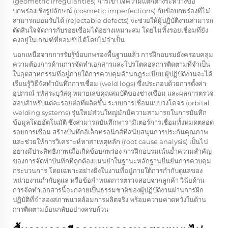
(geometric irregularities) การเข้าใจความแตกต่างระหว่างข้อ
บกพร่องเชิงรูปลักษณ์ (cosmetic imperfections) กับข้อบกพร่องที่ไม่
สามารถยอมรับได้ (rejectable defects) จะช่วยให้ผู้ปฏิบัติงานสามารถ
ตัดสินใจจัดการกับรอยเชื่อมได้อย่างเหมาะสม โดยไม่ทิ้งรอยเชื่อมที่ยัง
คงอยู่ในเกณฑ์ที่ยอมรับได้โดยไม่จำเป็น
นอกเหนือจากการรับรู้ข้อบกพร่องพื้นฐานแล้ว การฝึกอบรมยังครอบคลุม
ความต้องการด้านการจัดทำเอกสารและโปรโตคอลการติดตามที่จำเป็น
ในอุตสาหกรรมที่อยู่ภายใต้การควบคุมด้านกฎระเบียบ ผู้ปฏิบัติงานจะได้
เรียนรู้วิธีจัดทำบันทึกการเชื่อม (weld logs) ซึ่งประกอบด้วยการตั้งค่า
อุปกรณ์ รหัสระบุวัสดุ หมายเลขคุณสมบัติของช่างเชื่อม และผลการตรวจ
สอบสำหรับแต่ละรอยต่อที่ผลิตขึ้น ระบบการเชื่อมแบบวงโคจร (orbital
welding systems) รุ่นใหม่ส่วนใหญ่มักมีความสามารถในการบันทึก
ข้อมูลโดยอัตโนมัติ ซึ่งสามารถบันทึกพารามิเตอร์การเชื่อมทั้งหมดตลอด
รอบการเชื่อม สร้างบันทึกอิเล็กทรอนิกส์ที่สนับสนุนการประกันคุณภาพ
และช่วยให้การวิเคราะห์หาสาเหตุหลัก (root cause analysis) เป็นไป
อย่างมีประสิทธิภาพเมื่อเกิดข้อบกพร่อง การฝึกอบรมเน้นย้ำความสำคัญ
ของการจัดทำบันทึกที่ถูกต้องแม่นยำในฐานะหลักฐานยืนยันการควบคุม
กระบวนการ โดยเฉพาะอย่างยิ่งในงานที่อยู่ภายใต้การกำกับดูแลของ
หน่วยงานกำกับดูแล หรือข้อกำหนดการตรวจสอบจากลูกค้า วินัยด้าน
การจัดทำเอกสารนี้จะกลายเป็นธรรมชาติของผู้ปฏิบัติงานผ่านการฝึก
ปฏิบัติที่จำลองสภาพแวดล้อมการผลิตจริง พร้อมความคาดหวังในด้าน
การติดตามย้อนกลับอย่างครบถ้วน