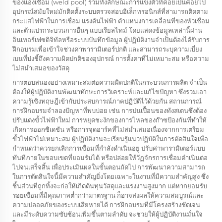
ของแอ่งเชื่อม (weld pool) รวมทั้งลักษณะการแข็งตัวที่ค่อยเป็นค่อยไป
อุปกรณ์สมัยใหม่มักติดตั้งระบบตรวจสอบอิเล็กทรอนิกส์ที่สามารถติดตาม
กระแสไฟฟ้าในการเชื่อม แรงดันไฟฟ้า ตำแหน่งการเคลื่อนที่ของหัวเชื่อม
และตัวแปรกระบวนการอื่นๆ แบบเรียลไทม์ โดยแสดงข้อมูลเหล่านี้ผ่าน
อินเทอร์เฟซดิจิทัลหรือระบบบันทึกข้อมูล ผู้ปฏิบัติงานจำเป็นต้องได้รับการ
ฝึกอบรมเพื่อเข้าใจช่วงค่าพารามิเตอร์ปกติ และสามารถระบุความเบี่ยง
เบนที่บ่งชี้ถึงความผิดปกติของอุปกรณ์ การตั้งค่าที่ไม่เหมาะสม หรือความ
ไม่สม่ำเสมอของวัสดุ
การตอบสนองอย่างเหมาะสมต่อความผิดปกติในกระบวนการผลิต จำเป็น
ต้องให้ผู้ปฏิบัติงานพัฒนาทักษะการวิเคราะห์และแก้ไขปัญหา ซึ่งรวมเอา
ความรู้เชิงทฤษฎีเข้ากับประสบการณ์ภาคปฏิบัติไว้ด้วยกัน สถานการณ์
การฝึกอบรมจำลองปัญหาที่พบบ่อย เช่น การปนเปื้อนของทังสเตนซึ่งต้อง
ปรับแต่งขั้วไฟฟ้าใหม่ การหยุดชะงักของการไหลของก๊าซป้องกันที่ทำให้
เกิดการออกซิเดชัน หรือการจุดอาร์คที่ไม่สม่ำเสมอเนื่องจากการเตรียม
ขั้วไฟฟ้าไม่เหมาะสม ผู้ปฏิบัติงานจะเรียนรู้แนวปฏิบัติในการตัดสินใจเพื่อ
กำหนดว่าควรยกเลิกการเชื่อมที่กำลังดำเนินอยู่ ปรับค่าพารามิเตอร์แบบ
ทันทีภายในขอบเขตที่ยอมรับได้ หรือปล่อยให้วัฏจักรการเชื่อมดำเนินต่อ
ไปจนเสร็จสิ้น เพื่อประเมินผลในขั้นตอนถัดไป การพัฒนาความสามารถ
ในการตัดสินใจนี้มีความสำคัญยิ่งโดยเฉพาะในงานที่มีความสำคัญสูง ซึ่ง
ชิ้นส่วนที่ถูกทิ้งจะก่อให้เกิดต้นทุนวัสดุและแรงงานสูงมาก แต่หากยอมรับ
รอยเชื่อมที่มีคุณภาพต่ำกว่ามาตรฐาน ก็อาจส่งผลให้ความสมบูรณ์และ
ความปลอดภัยของระบบเสียหายได้ การฝึกอบรมที่มีโครงสร้างชัดเจน
และมีระดับความซับซ้อนเพิ่มขึ้นตามลำดับ จะช่วยให้ผู้ปฏิบัติงานมั่นใจ