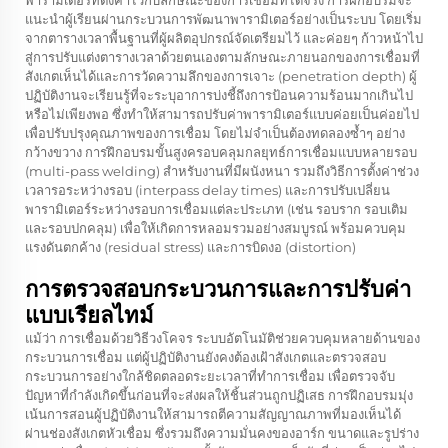
พารามิเตอร์ที่ตั้งค่าไว้กับลักษณะของการเชื่อมที่ได้จริง การฝึกอบรมจะ
แนะนำผู้เรียนผ่านกระบวนการพัฒนาพารามิเตอร์อย่างเป็นระบบ โดยเริ่ม
จากตารางเวลาพื้นฐานที่ผู้ผลิตอุปกรณ์จัดเตรียมไว้ และค่อยๆ ก้าวหน้าไป
สู่การปรับแต่งตารางเวลาด้วยตนเองตามลักษณะภายนอกของการเชื่อมที่
สังเกตเห็นได้และการวัดความลึกของการเจาะ (penetration depth) ผู้
ปฏิบัติงานจะเรียนรู้ที่จะระบุอาการบ่งชี้ถึงการป้อนความร้อนมากเกินไป
หรือไม่เพียงพอ ซึ่งทำให้สามารถปรับค่าพารามิเตอร์แบบค่อยเป็นค่อยไป
เพื่อปรับปรุงคุณภาพของการเชื่อม โดยไม่จำเป็นต้องทดลองซ้ำๆ อย่าง
กว้างขวาง การฝึกอบรมขั้นสูงครอบคลุมกลยุทธ์การเชื่อมแบบหลายรอบ
(multi-pass welding) สำหรับงานที่มีผนังหนา รวมถึงวิธีการตั้งค่าช่วง
เวลารอระหว่างรอบ (interpass delay times) และการปรับเปลี่ยน
พารามิเตอร์ระหว่างรอบการเชื่อมแต่ละประเภท (เช่น รอบราก รอบเติม
และรอบปกคลุม) เพื่อให้เกิดการหลอมรวมอย่างสมบูรณ์ พร้อมควบคุม
แรงดันตกค้าง (residual stress) และการบิดงอ (distortion)
การตรวจสอบกระบวนการและการปรับค่า
แบบเรียลไทม์
แม้ว่า
การเชื่อมด้วยวิธีวงโคจร
ระบบอัตโนมัติช่วยควบคุมหลายด้านของ
กระบวนการเชื่อม แต่ผู้ปฏิบัติงานยังคงต้องเฝ้าสังเกตและตรวจสอบ
กระบวนการอย่างใกล้ชิดตลอดระยะเวลาที่ทำการเชื่อม เพื่อตรวจจับ
ปัญหาที่กำลังเกิดขึ้นก่อนที่จะส่งผลให้ชิ้นส่วนถูกปฏิเสธ การฝึกอบรมมุ่ง
เน้นการสอนผู้ปฏิบัติงานให้สามารถตีความสัญญาณภาพที่มองเห็นได้
ผ่านช่องสังเกตหัวเชื่อม ซึ่งรวมถึงความมั่นคงของอาร์ก ขนาดและรูปร่าง