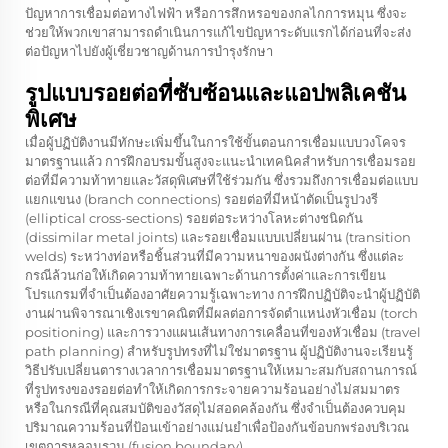
ปัญหาการเชื่อมต่อทางไฟฟ้า หรือการสึกหรอของกลไกการหมุน ซึ่งจะ
ช่วยให้พวกเขาสามารถดำเนินการแก้ไขปัญหาระดับแรกได้ก่อนที่จะส่ง
ต่อปัญหาไปยังผู้เชี่ยวชาญด้านการบำรุงรักษา
รูปแบบรอยต่อที่ซับซ้อนและแอปพลิเคชัน
พิเศษ
เมื่อผู้ปฏิบัติงานมีทักษะเพิ่มขึ้นในการใช้ขั้นตอนการเชื่อมแบบวงโคจร
มาตรฐานแล้ว การฝึกอบรมขั้นสูงจะแนะนำเทคนิคสำหรับการเชื่อมรอย
ต่อที่มีความท้าทายและวัสดุพิเศษที่ใช้ร่วมกัน ซึ่งรวมถึงการเชื่อมต่อแบบ
แยกแขนง (branch connections) รอยต่อที่มีหน้าตัดเป็นรูปวงรี
(elliptical cross-sections) รอยต่อระหว่างโลหะต่างชนิดกัน
(dissimilar metal joints) และรอยเชื่อมแบบเปลี่ยนผ่าน (transition
welds) ระหว่างท่อหรือชิ้นส่วนที่มีความหนาของผนังต่างกัน ซึ่งแต่ละ
กรณีล้วนก่อให้เกิดความท้าทายเฉพาะด้านการตั้งค่าและการเขียน
โปรแกรมที่จำเป็นต้องอาศัยความรู้เฉพาะทาง การฝึกปฏิบัติจะนำผู้ปฏิบัติ
งานผ่านพิจารณาเชิงเรขาคณิตที่มีผลต่อการจัดตำแหน่งหัวเชื่อม (torch
positioning) และการวางแผนเส้นทางการเคลื่อนที่ของหัวเชื่อม (travel
path planning) สำหรับรูปทรงที่ไม่ใช่มาตรฐาน ผู้ปฏิบัติงานจะเรียนรู้
วิธีปรับเปลี่ยนตารางเวลาการเชื่อมมาตรฐานให้เหมาะสมกับสถานการณ์
ที่รูปทรงของรอยต่อทำให้เกิดการกระจายความร้อนอย่างไม่สมมาตร
หรือในกรณีที่คุณสมบัติของวัสดุไม่สอดคล้องกัน ซึ่งจำเป็นต้องควบคุม
ปริมาณความร้อนที่ป้อนเข้าอย่างแม่นยำเพื่อป้องกันข้อบกพร่องบริเวณ
เขตการหลอมรวม (fusion boundary)