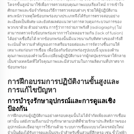
โคจรขั้นสูงนำมาใช้เพื่อการตรวจสอบคุณภาพแบบเรียลไทม์ การเข้าใจ
ศักยภาพและข้อจำกัดของวิธีการตรวจสอบต่างๆ ช่วยให้ผู้ปฏิบัติงาน
ตระหนักว่าเหตุใดข้อบกพร่องบางประเภทจึงได้รับการตรวจสอบอย่าง
ละเอียดเป็นพิเศษ และยังส่งผลต่อแนวทางการควบคุมกระบวนการของ
พวกเขาด้วย ตัวอย่างเช่น การรู้ว่าการถ่ายภาพรังสี (radiography) ไม่
สามารถตรวจจับข้อบกพร่องจากการไม่หลอมรวมกัน (lack of fusion)
ได้อย่างเชื่อถือได้ หากข้อบกพร่องนั้นมีแนวขนานกับทิศทางของลำรังสี
จะเน้นย้ำความสำคัญของการเตรียมรอยต่อและการจัดวางชิ้นงานให้
เหมาะสมก่อนการเชื่อม เพื่อป้องกันข้อบกพร่องรูปแบบนี้ มุมมองด้าน
คุณภาพแบบองค์รวมนี้จะเปลี่ยนผู้ปฏิบัติงานจากผู้กดปุ่มธรรมดาให้กลาย
เป็นช่างเทคนิคที่ใส่ใจคุณภาพและมีส่วนร่วมในการผลิตงานที่ปราศจาก
ข้อบกพร่อง
การฝึกอบรมการปฏิบัติงานขั้นสูงและ
การแก้ไขปัญหา
การบำรุงรักษาอุปกรณ์และการดูแลเชิง
ป้องกัน
การฝึกอบรมผู้ปฏิบัติงานอย่างครอบคลุมนั้นไม่ได้จำกัดเพียงแค่การเชื่อม
เท่านั้น แต่ยังรวมถึงงานบำรุงรักษาตามปกติที่ช่วยรักษาประสิทธิภาพของ
อุปกรณ์และยืดอายุการใช้งานด้วย ระบบการเชื่อมแบบวงโคจรสมัยใหม่
จำเป็นต้องได้รับการดูแลเป็นประจำสำหรับชิ้นส่วนที่สึกหรอ เช่น ขั้วไฟฟ้า