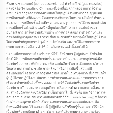
ทังสเตน ชุดแคลมป์ (collet assemblies) หัวจ่ายก๊าซ (gas nozzles)
และซีลโอ-ริง (sealing O-rings) ซึ่งจะเสื่อมสภาพลงจากการใช้งาน
ตามปกติ หลักสูตรการฝึกอบรมสอนให้ผู้ปฏิบัติงานสามารถระบุรูปแบบ
การสึกหรอที่บ่งชี้ถึงความล้มเหลวของชิ้นส่วนในอนาคตอันใกล้ กำหนด
ช่วงเวลาการเปลี่ยนชิ้นส่วนที่เหมาะสมตามรูปแบบการใช้งาน และดำเนิน
การเปลี่ยนชิ้นส่วนด้วยเทคนิคที่ถูกต้องเพื่อรักษาความแม่นยำของ
อุปกรณ์ การเข้าใจความสัมพันธ์ระหว่างการละเลยการบำรุงรักษาและ
การเกิดปัญหาคุณภาพของการเชื่อม จะช่วยสร้างแรงจูงใจให้ผู้ปฏิบัติงาน
ให้ความสำคัญกับการบำรุงรักษาเชิงป้องกัน แม้ภายใต้แรงกดดันจาก
กระบวนการผลิตที่อาจทำให้เลื่อนกิจกรรมเหล่านี้ออกไปได้
นอกเหนือจากการเปลี่ยนชิ้นส่วนที่ใช้แล้วทิ้งแล้ว ผู้ปฏิบัติงานยังจำเป็น
ต้องได้รับการฝึกอบรมเกี่ยวกับขั้นตอนการทำความสะอาดอุปกรณ์เพื่อ
ป้องกันข้อบกพร่องที่เกิดจากมลพิษ แอปพลิเคชันการเชื่อมแบบวงโคจร
ในอุตสาหกรรมต่าง ๆ เช่น การผลิตยาหรือการผลิตชิ้นส่วนเซมิ
คอนดักเตอร์ ต้องการมาตรฐานความสะอาดในระดับสูงมาก ซึ่งกำหนดให้
ผู้ปฏิบัติงานปฏิบัติตามขั้นตอนการทำความสะอาดและการจัดการอย่าง
เข้มงวดสำหรับพื้นผิวทั้งหมดของอุปกรณ์ที่สัมผัสกับชิ้นงานหรือก๊าซ
ป้องกัน การฝึกอบรมครอบคลุมถึงการเลือกสารทำความสะอาดที่เหมาะ
สมสำหรับวัสดุแต่ละชนิด วิธีการเช็ดด้วยผ้าไม่ทิ้งเศษใย และวิธีการตรวจ
สอบความสะอาด เช่น การทดสอบด้วยสำลีก้าน (swab testing) หรือการ
นับจำนวนอนุภาค เพื่อยืนยันว่าระดับความสะอาดสอดคล้องตามข้อ
กำหนดที่กำหนดไว้ นอกจากนี้ ผู้ปฏิบัติงานยังเรียนรู้ขั้นตอนการวินิจฉัย
เบื้องต้นเพื่อระบุปัญหาต่าง ๆ เช่น การอุดตันในระบบระบายความร้อน