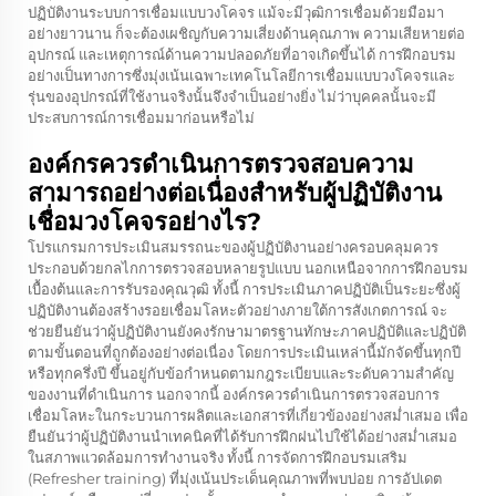
ปฏิบัติงานระบบการเชื่อมแบบวงโคจร แม้จะมีวุฒิการเชื่อมด้วยมือมา
อย่างยาวนาน ก็จะต้องเผชิญกับความเสี่ยงด้านคุณภาพ ความเสียหายต่อ
อุปกรณ์ และเหตุการณ์ด้านความปลอดภัยที่อาจเกิดขึ้นได้ การฝึกอบรม
อย่างเป็นทางการซึ่งมุ่งเน้นเฉพาะเทคโนโลยีการเชื่อมแบบวงโคจรและ
รุ่นของอุปกรณ์ที่ใช้งานจริงนั้นจึงจำเป็นอย่างยิ่ง ไม่ว่าบุคคลนั้นจะมี
ประสบการณ์การเชื่อมมาก่อนหรือไม่
องค์กรควรดำเนินการตรวจสอบความ
สามารถอย่างต่อเนื่องสำหรับผู้ปฏิบัติงาน
เชื่อมวงโคจรอย่างไร?
โปรแกรมการประเมินสมรรถนะของผู้ปฏิบัติงานอย่างครอบคลุมควร
ประกอบด้วยกลไกการตรวจสอบหลายรูปแบบ นอกเหนือจากการฝึกอบรม
เบื้องต้นและการรับรองคุณวุฒิ ทั้งนี้ การประเมินภาคปฏิบัติเป็นระยะซึ่งผู้
ปฏิบัติงานต้องสร้างรอยเชื่อมโลหะตัวอย่างภายใต้การสังเกตการณ์ จะ
ช่วยยืนยันว่าผู้ปฏิบัติงานยังคงรักษามาตรฐานทักษะภาคปฏิบัติและปฏิบัติ
ตามขั้นตอนที่ถูกต้องอย่างต่อเนื่อง โดยการประเมินเหล่านี้มักจัดขึ้นทุกปี
หรือทุกครึ่งปี ขึ้นอยู่กับข้อกำหนดตามกฎระเบียบและระดับความสำคัญ
ของงานที่ดำเนินการ นอกจากนี้ องค์กรควรดำเนินการตรวจสอบการ
เชื่อมโลหะในกระบวนการผลิตและเอกสารที่เกี่ยวข้องอย่างสม่ำเสมอ เพื่อ
ยืนยันว่าผู้ปฏิบัติงานนำเทคนิคที่ได้รับการฝึกฝนไปใช้ได้อย่างสม่ำเสมอ
ในสภาพแวดล้อมการทำงานจริง ทั้งนี้ การจัดการฝึกอบรมเสริม
(Refresher training) ที่มุ่งเน้นประเด็นคุณภาพที่พบบ่อย การอัปเดต