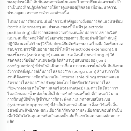
ของอุปกรณ์มีลำดับขั้นตอนการติดตั้งและกลไกการปรับแต่งเฉพาะตัว จึง
จำเป็นต้องฝึกปฏิบัติจริงภายใต้การดูแลของผู้ฝึกสอน เพื่อพัฒนาความ
ชำนาญและความทรงจำของกล้ามเนื้อ
โปรแกรมการฝึกอบรมเน้นย้ำความสำคัญอย่างยิ่งต่อการจัดแนวหัวเชื่อม
(torch alignment) และตำแหน่งของขั้วไฟฟ้า (electrode
positioning) เนื่องจากแม้แต่ความเบี่ยงเบนเล็กน้อยจากเรขาคณิตที่
เหมาะสมก็อาจก่อให้เกิดข้อบกพร่องของการเชื่อมอย่างมีนัยสำคัญ ผู้
ปฏิบัติงานจะได้เรียนรู้วิธีใช้อุปกรณ์ยึดจับพิเศษและเครื่องมือวัดเพื่อตรวจ
สอบความยาวที่ยื่นออกมาของขั้วไฟฟ้า (electrode extension) มุม
ของชิ้นงาน (work angle) และมุมการเคลื่อนที่ (travel angle) ให้
สอดคล้องกับข้อกำหนดของผู้ผลิตสำหรับรูปแบบรอยต่อ (joint
configuration) ที่กำลังดำเนินการเชื่อม กระบวนการตั้งค่าเริ่มต้นยังรวม
ถึงการติดตั้งอุปกรณ์กั้นการไหลของก๊าซ (purge dam) สำหรับการใช้
งานที่ต้องการการป้องกันภายใน (internal shielding) การตรวจสอบ
อัตราการไหลของก๊าซอย่างถูกต้องโดยใช้เครื่องวัดอัตราการไหล
(flowmeters) หรือโรตาเมเตอร์ (rotameters) และการยืนยันว่าการ
ไหลเวียนของน้ำหล่อเย็นเป็นไปตามข้อกำหนดขั้นต่ำที่กำหนดไว้ ผ่าน
การฝึกปฏิบัติซ้ำๆ ผู้เข้ารับการฝึกจะพัฒนาแนวทางแบบเป็นระบบ
(systematic approach) ที่จำเป็นในการดำเนินการตั้งค่าให้เสร็จสิ้น
อย่างมีประสิทธิภาพ ขณะเดียวกันก็รักษาความละเอียดรอบคอบที่จำเป็น
เพื่อให้มั่นใจในคุณภาพที่สม่ำเสมอตั้งแต่ครั้งแรกในสภาพแวดล้อมการ
ผลิต