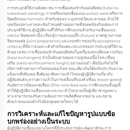
การประยุกต์ใช้งานพิเศษ เช่น การเชื่อมท่อเข้ากับแผ่นยึดท่อ (tube-to-
tubesheet welding), การเตรียมรอยเชื่อมแบบ socket weld หรือการ
ปิดผนึกแบบ hermetic สำหรับช่องเจาะอุปกรณ์วัดและควบคุม ล้วนใช้
เทคนิคเฉพาะทางและข้อกำหนดด้านคุณภาพที่สอดคล้องกับแต่ละการ
ประยุกต์ใช้งาน ผู้ปฏิบัติงานที่ได้รับการฝึกอบรมสำหรับงานเชื่อมแบบ
orbital พิเศษเหล่านี้จะเรียนรู้การออกแบบจิ๊ก (fixture) มาตรฐานการเต
รียมรอยต่อ (joint preparation) และเกณฑ์การยอมรับ (acceptance
criteria) ที่มีความเฉพาะตัวสำหรับแต่ละประเภทของการประยุกต์ใช้งาน
ตัวอย่างเช่น การเชื่อมท่อเข้ากับแผ่นยึดท่อในเครื่องแลกเปลี่ยนความร้อน
(heat exchangers) จำเป็นต้องควบคุมความสูงของเนื้อโลหะเชื่อม
เสริม (weld reinforcement height) อย่างแม่นยำ เพื่อป้องกันไม่ให้
เกิดการต้านทานการไหลของของไหล ขณะเดียวกันก็ต้องรับประกันความ
แข็งแรงที่เพียงพอ ซึ่งต้องอาศัยความเข้าใจของผู้ปฏิบัติงานเกี่ยวกับ
ปฏิสัมพันธ์ระหว่างความเร็วในการเคลื่อนที่ของหัวเชื่อม (travel speed)
กับอัตราการป้อนลวดเชื่อม (filler wire feed rate) การฝึกอบรมขั้นสูงนี้
ทำให้ผู้ปฏิบัติงานเชื่อมแบบ orbital ทั่วไปกลายเป็นผู้เชี่ยวชาญเฉพาะ
ทาง สามารถรองรับความต้องการการผลิตที่หลากหลาย และขยาย
ศักยภาพขององค์กรไปยังกลุ่มตลาดใหม่ๆ ได้
การวิเคราะห์และแก้ไขปัญหารูปแบบข้อ
บกพร่องอย่างเป็นระบบ
ผู้ปฏิบัติงานเชื่อมแบบวงโคจรที่มีประสบการณ์จะพัฒนาทักษะการ