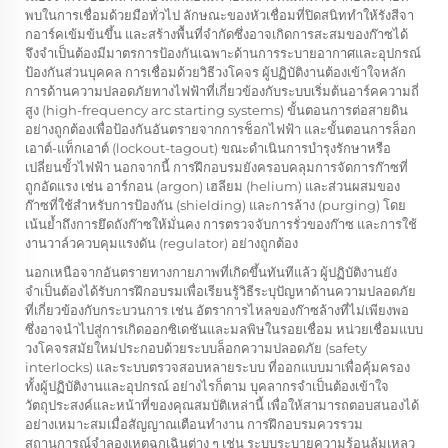
พบในการเชื่อมด้วยมือทั่วไป ลักษณะของหัวเชื่อมที่ปิดสนิททำให้รังสีจา
กอาร์คเข้มข้นขึ้น และสร้างพื้นที่จำกัดซึ่งอาจเกิดการสะสมของก๊าซได้
จึงจำเป็นต้องมีมาตรการป้องกันเฉพาะด้านการระบายอากาศและอุปกรณ์
ป้องกันส่วนบุคคล
การเชื่อมด้วยวิธีวงโคจร
ผู้ปฏิบัติงานต้องเข้าใจหลัก
การด้านความปลอดภัยทางไฟฟ้าที่เกี่ยวข้องกับระบบเริ่มต้นอาร์คความถี่
สูง (high-frequency arc starting systems) ขั้นตอนการต่อสายดิน
อย่างถูกต้องเพื่อป้องกันอันตรายจากการช็อกไฟฟ้า และขั้นตอนการล็อก
เอาต์-แท็กเอาต์ (lockout-tagout) ขณะดำเนินการบำรุงรักษาหรือ
เปลี่ยนขั้วไฟฟ้า นอกจากนี้ การฝึกอบรมยังครอบคลุมการจัดการก๊าซที่
ถูกอัดแรง เช่น อาร์กอน (argon) เฮลียม (helium) และส่วนผสมของ
ก๊าซที่ใช้สำหรับการป้องกัน (shielding) และการล้าง (purging) โดย
เน้นย้ำถึงการยึดถังก๊าซให้มั่นคง การตรวจจับการรั่วของก๊าซ และการใช้
งานวาล์วควบคุมแรงดัน (regulator) อย่างถูกต้อง
นอกเหนือจากอันตรายทางกายภาพที่เกิดขึ้นทันทีแล้ว ผู้ปฏิบัติงานยัง
จำเป็นต้องได้รับการฝึกอบรมเพื่อเรียนรู้วิธีระบุปัญหาด้านความปลอดภัย
ที่เกี่ยวข้องกับกระบวนการ เช่น อัตราการไหลของก๊าซล้างที่ไม่เพียงพอ
ซึ่งอาจนำไปสู่การเกิดออกซิเดชันและมลพิษในรอยเชื่อม หน่วยเชื่อมแบบ
วงโคจรสมัยใหม่ประกอบด้วยระบบล็อกความปลอดภัย (safety
interlocks) และระบบตรวจสอบหลายระบบ ที่ออกแบบมาเพื่อคุ้มครอง
ทั้งผู้ปฏิบัติงานและอุปกรณ์ อย่างไรก็ตาม บุคลากรจำเป็นต้องเข้าใจ
วัตถุประสงค์และหน้าที่ของคุณสมบัติเหล่านี้ เพื่อให้สามารถตอบสนองได้
อย่างเหมาะสมเมื่อสัญญาณเตือนทำงาน การฝึกอบรมควรรวม
สถานการณ์จำลองเหตุฉุกเฉินต่าง ๆ เช่น ระบบระบายความร้อนล้มเหลว