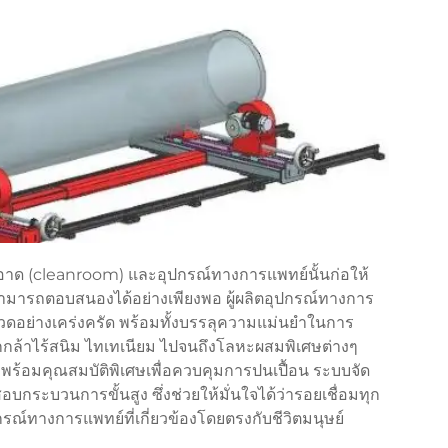
อาด (cleanroom) และอุปกรณ์ทางการแพทย์นั้นก่อให้
สามารถตอบสนองได้อย่างเพียงพอ ผู้ผลิตอุปกรณ์ทางการ
มงวดอย่างเคร่งครัด พร้อมทั้งบรรลุความแม่นยำในการ
็กกล้าไร้สนิม ไทเทเนียม ไปจนถึงโลหะผสมพิเศษต่างๆ
าพร้อมคุณสมบัติพิเศษเพื่อควบคุมการปนเปื้อน ระบบจัด
ะบวนการขั้นสูง ซึ่งช่วยให้มั่นใจได้ว่ารอยเชื่อมทุก
ณ์ทางการแพทย์ที่เกี่ยวข้องโดยตรงกับชีวิตมนุษย์