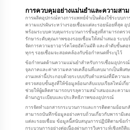
การควบคุมอย่างแม่นยำและความสา
การผลิตอุปกรณ์ทางการแพทย์จำเป็นต้องใช้ระบบการเชื
ความแปรผันระหว่างรอยเชื่อมแต่ละรอยน้อยที่สุด อุ
พร้อมระบบควบคุมกระบวนการขั้นสูงที่สามารถตรวจสอ
รักษาระดับคุณภาพของรอยเชื่อมให้สม่ำเสมอ ระบบน
จัดการความยาวอาร์คโดยอัตโนมัติ และลำดับขั้นตอนกา
ทุกๆ รอยเชื่อมจะสอดคล้องกับข้อกำหนดที่ระบุไว้
ข้อกำหนดด้านความแม่นยำสำหรับการเชื่อมอุปกรณ์ทา
จุลภาคและค่าความคลาดเคลื่อนที่แคบมากเป็นพิเศษ
งานเหล่านี้ประกอบด้วยระบบปรับตำแหน่งที่มีความ
ตรวจสอบขั้นสูงที่ให้ข้อมูลย้อนกลับแบบเรียลไทม์เกี
ช่วยให้ผู้ผลิตสามารถบรรลุความสม่ำเสมอและความแ
ด้านกฎระเบียบและประสิทธิภาพของอุปกรณ์
การจัดทำเอกสารกระบวนการและการติดตามย้อนกลับที
สามารถบันทึกข้อมูลอย่างครบถ้วนเกี่ยวกับพารามิเต
แต่ละรอยเชื่อม ข้อมูลนี้สนับสนุนการปฏิบัติตามข้
กระบวนการอย่างต่อเนื่องผ่านการวิเคราะห์เชิงสถิต