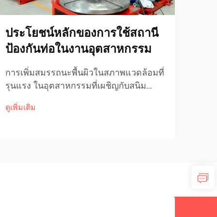
ประโยชน์หลักของการใช้สถานี
วิธี
ป้องกันท่อในงานอุตสาหกรรม
เหม
การเพิ่มสมรรถนะพื้นผิวในสภาพแวดล้อมที่
คู่ม
รุนแรง ในอุตสาหกรรมที่เผชิญกับสนิม
มอาร
สึกหรอ และแรงดันสูงเป็นประจำ ความ
เชื่
ดูเพิ่มเติม
ดูเพิ่
สมบูรณ์และความทนทานของระบบท่อถือ
เครื
เป็นสิ่งสำคัญต่อการรักษาประสิทธิภาพใน
เลือ
การดำเนินงาน สถานีป้องกันการกัดกร่อน
ตั้ง
บนท่อ...
งานโ