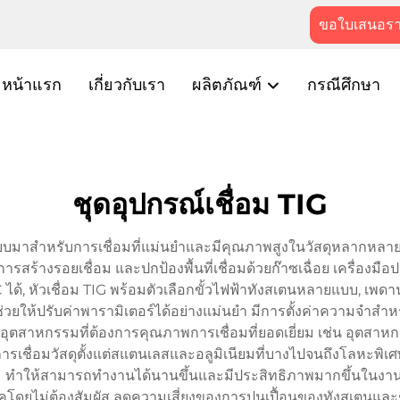
ขอใบเสนอร
หน้าแรก
เกี่ยวกับเรา
ผลิตภัณฑ์
กรณีศึกษา
ชุดอุปกรณ์เชื่อม TIG
ออกแบบมาสำหรับการเชื่อมที่แม่นยำและมีคุณภาพสูงในวัสดุหลากหลา
ในการสร้างรอยเชื่อม และปกป้องพื้นที่เชื่อมด้วยก๊าซเฉื่อย เครื่
ได้, หัวเชื่อม TIG พร้อมตัวเลือกขั้วไฟฟ้าทังสเตนหลายแบบ, 
ัลที่ช่วยให้ปรับค่าพารามิเตอร์ได้อย่างแม่นยำ มีการตั้งค่าความจำ
รในอุตสาหกรรมที่ต้องการคุณภาพการเชื่อมที่ยอดเยี่ยม เช่น อุต
ชื่อมวัสดุตั้งแต่สแตนเลสและอลูมิเนียมที่บางไปจนถึงโลหะพิเศษ เ
อม ทำให้สามารถทำงานได้นานขึ้นและมีประสิทธิภาพมากขึ้นในงา
ร์คโดยไม่ต้องสัมผัส ลดความเสี่ยงของการปนเปื้อนของทังสเตนและช่