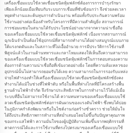
เครื่องเชื่อมแบบใช้ลวดเชื่อมชนิดหุ้มฟลักซ์ต้องการการบำรุงรักษา
เพียงเล็กน้อยเมื่อเทียบกับระบบการเชื่อมที่ซับซ้อนกว่า จึงช่วยลดเวลา
หยุดทำงานและต้นทุนการดำเนินงาน พร้อมทั้งรับประกันความพร้อม
ใช้งานอย่างต่อเนื่องสำหรับโครงการที่มีความสำคัญยิ่ง สถานการณ์
การซ่อมแซมในสนามได้รับประโยชน์อย่างมากจากความน่าเชื่อถือ
ของเครื่องเชื่อมแบบใช้ลวดเชื่อมชนิดหุ้มฟลักซ์ เนื่องจากสถานการณ์
ฉุกเฉินจำเป็นต้องใช้อุปกรณ์ที่สามารถทำงานได้อย่างสมบูรณ์แบบภาย
ใต้แรงกดดันและในสภาวะที่ไม่เอื้ออำนวย การมีประวัติการใช้งานที่
พิสูจน์แล้วในงานด้านทหารและกลาโหมแสดงให้เห็นถึงความสามารถ
ของเครื่องเชื่อมแบบใช้ลวดเชื่อมชนิดหุ้มฟลักซ์ในการตอบสนองความ
ต้องการด้านความน่าเชื่อถือที่เข้มงวดอย่างยิ่ง โดยที่ความล้มเหลวของ
อุปกรณ์นั้นไม่สามารถยอมรับได้เลย ความสามารถในการรองรับแหล่ง
จ่ายไฟสำรองทำให้เครื่องเชื่อมแบบใช้ลวดเชื่อมชนิดหุ้มฟลักซ์ยังคง
ทำงานได้แม้ในช่วงที่ไฟฟ้าดับ หรือในพื้นที่ห่างไกลที่มีโครงสร้างพื้น
ฐานด้านไฟฟ้าจำกัด จึงรักษาประสิทธิภาพในการทำงานไว้ได้แม้เมื่อ
ระบบที่อื่นไม่สามารถใช้งานได้ ความทนทานของเครื่องเชื่อมแบบใช้
ลวดเชื่อมชนิดหุ้มฟลักซ์ต่อการผันผวนของแรงดันไฟฟ้า ซึ่งพบได้บ่อย
ในภูมิภาคกำลังพัฒนาหรือในไซต์งานก่อสร้างชั่วคราว ช่วยให้มั่นใจ
ได้ถึงประสิทธิภาพการทำงานที่สม่ำเสมอโดยไม่ขึ้นกับปัญหาคุณภาพ
ของกระแสไฟฟ้า ความมั่นใจของผู้ปฏิบัติงานเพิ่มขึ้นจากพฤติกรรมที่
คาดการณ์ได้และการใช้งานที่ตรงไปตรงมาของเครื่องเชื่อมแบบใช้