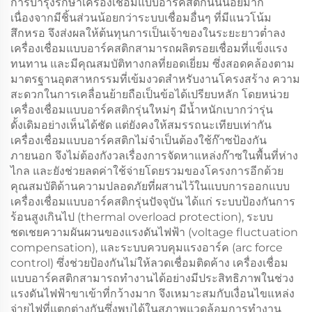
การบำรุงรักษาเครื่องเชื่อมแบบอาร์คสติกนั้นน้อยมาก
เนื่องจากมีชิ้นส่วนน้อยกว่าระบบเชื่อมอื่นๆ ที่มีแนวโน้ม
สึกหรอ จึงส่งผลให้ต้นทุนการเป็นเจ้าของในระยะยาวต่ำลง
เครื่องเชื่อมแบบอาร์คสติกสามารถผลิตรอยเชื่อมที่แข็งแรง
ทนทาน และมีคุณสมบัติทางกลที่ยอดเยี่ยม ซึ่งสอดคล้องตาม
มาตรฐานอุตสาหกรรมที่เข้มงวดสำหรับงานโครงสร้าง ความ
สะดวกในการเคลื่อนย้ายถือเป็นข้อได้เปรียบหลัก โดยหน่วย
เครื่องเชื่อมแบบอาร์คสติกรุ่นใหม่ๆ มีน้ำหนักเบากว่ารุ่น
ดั้งเดิมอย่างเห็นได้ชัด แต่ยังคงให้สมรรถนะเทียบเท่ากัน
เครื่องเชื่อมแบบอาร์คสติกไม่จำเป็นต้องใช้ก๊าซป้องกัน
ภายนอก จึงไม่ต้องกังวลเรื่องการจัดหาแหล่งก๊าซในพื้นที่ห่าง
ไกล และยังช่วยลดค่าใช้จ่ายโดยรวมของโครงการอีกด้วย
คุณสมบัติด้านความปลอดภัยที่ผสานไว้ในแบบการออกแบบ
เครื่องเชื่อมแบบอาร์คสติกรุ่นปัจจุบัน ได้แก่ ระบบป้องกันการ
ร้อนสูงเกินไป (thermal overload protection), ระบบ
ชดเชยความผันผวนของแรงดันไฟฟ้า (voltage fluctuation
compensation), และระบบควบคุมแรงอาร์ค (arc force
control) ซึ่งช่วยป้องกันไม่ให้ลวดเชื่อมติดค้าง เครื่องเชื่อม
แบบอาร์คสติกสามารถทำงานได้อย่างมีประสิทธิภาพในช่วง
แรงดันไฟฟ้าขาเข้าที่กว้างมาก จึงเหมาะสมกับเงื่อนไขแหล่ง
จ่ายไฟที่แตกต่างกันซึ่งพบได้ในสภาพแวดล้อมการทำงาน