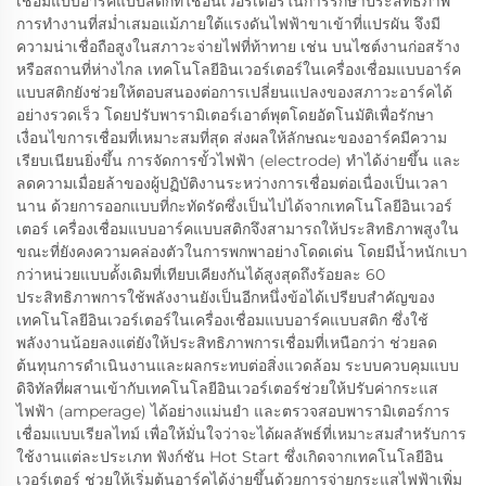
เชื่อมแบบอาร์คแบบสติกที่ใช้อินเวอร์เตอร์ในการรักษาประสิทธิภาพ
การทำงานที่สม่ำเสมอแม้ภายใต้แรงดันไฟฟ้าขาเข้าที่แปรผัน จึงมี
ความน่าเชื่อถือสูงในสภาวะจ่ายไฟที่ท้าทาย เช่น บนไซต์งานก่อสร้าง
หรือสถานที่ห่างไกล เทคโนโลยีอินเวอร์เตอร์ในเครื่องเชื่อมแบบอาร์ค
แบบสติกยังช่วยให้ตอบสนองต่อการเปลี่ยนแปลงของสภาวะอาร์คได้
อย่างรวดเร็ว โดยปรับพารามิเตอร์เอาต์พุตโดยอัตโนมัติเพื่อรักษา
เงื่อนไขการเชื่อมที่เหมาะสมที่สุด ส่งผลให้ลักษณะของอาร์คมีความ
เรียบเนียนยิ่งขึ้น การจัดการขั้วไฟฟ้า (electrode) ทำได้ง่ายขึ้น และ
ลดความเมื่อยล้าของผู้ปฏิบัติงานระหว่างการเชื่อมต่อเนื่องเป็นเวลา
นาน ด้วยการออกแบบที่กะทัดรัดซึ่งเป็นไปได้จากเทคโนโลยีอินเวอร์
เตอร์ เครื่องเชื่อมแบบอาร์คแบบสติกจึงสามารถให้ประสิทธิภาพสูงใน
ขณะที่ยังคงความคล่องตัวในการพกพาอย่างโดดเด่น โดยมีน้ำหนักเบา
กว่าหน่วยแบบดั้งเดิมที่เทียบเคียงกันได้สูงสุดถึงร้อยละ 60
ประสิทธิภาพการใช้พลังงานยังเป็นอีกหนึ่งข้อได้เปรียบสำคัญของ
เทคโนโลยีอินเวอร์เตอร์ในเครื่องเชื่อมแบบอาร์คแบบสติก ซึ่งใช้
พลังงานน้อยลงแต่ยังให้ประสิทธิภาพการเชื่อมที่เหนือกว่า ช่วยลด
ต้นทุนการดำเนินงานและผลกระทบต่อสิ่งแวดล้อม ระบบควบคุมแบบ
ดิจิทัลที่ผสานเข้ากับเทคโนโลยีอินเวอร์เตอร์ช่วยให้ปรับค่ากระแส
ไฟฟ้า (amperage) ได้อย่างแม่นยำ และตรวจสอบพารามิเตอร์การ
เชื่อมแบบเรียลไทม์ เพื่อให้มั่นใจว่าจะได้ผลลัพธ์ที่เหมาะสมสำหรับการ
ใช้งานแต่ละประเภท ฟังก์ชัน Hot Start ซึ่งเกิดจากเทคโนโลยีอิน
เวอร์เตอร์ ช่วยให้เริ่มต้นอาร์คได้ง่ายขึ้นด้วยการจ่ายกระแสไฟฟ้าเพิ่ม