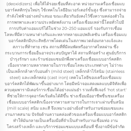
(deoxidizers) เพื่อให้ได้รอยเชื่อมที่สะอาด หน่วยงานเครื่องเชื่อมแบ
บอาร์คสติกรุ่นใหม่ๆ ใช้เทคโนโลยีอินเวอร์เตอร์ขั้นสูง ซึ่งสามารถจ่าย
กำลังไฟฟ้าอย่างสม่ำเสมอ ขณะเดียวกันยังคงไว้ซึ่งความคล่องตัวใน
การพกพาและความประหยัดพลังงาน เครื่องเชื่อมเหล่านี้โดยทั่วไปมี
การปรับค่าแอมแปร์ได้ในช่วง 20–250 แอมแปร์ รองรับการเชื่อม
โลหะที่มีความหนาต่างกันและหลากหลายแอปพลิเคชัน เครื่องเชื่อมแบ
บอาร์คสติกมีประสิทธิภาพโดดเด่นในสภาพแวดล้อมกลางแจ้งและ
สภาวะที่ท้าทาย เช่น สถานที่ที่มีลมพัดหรืออากาศไหลผ่าน ซึ่ง
กระบวนการเชื่อมอื่นอาจประสบปัญหาได้ สถานที่ก่อสร้าง ศูนย์บริการ
บำรุงรักษา และร้านซ่อมแซมมักพึ่งพาเครื่องเชื่อมแบบอาร์คสติก
เนื่องจากความหลากหลายในการเชื่อมโลหะประเภทต่างๆ ไม่ว่าจะ
เป็นเหล็กกล้าคาร์บอนต่ำ (mild steel) เหล็กกล้าไร้สนิม (stainless
steel) และเหล็กหล่อ (cast iron) เทคโนโลยีของเครื่องเชื่อมแบ
บอาร์คสติกได้พัฒนาขึ้นอย่างมาก โดยมีหน้าจอแสดงผลแบบดิจิทัลเพื่อ
ควบคุมพารามิเตอร์การเชื่อมได้อย่างแม่นยำ รวมทั้งฟีเจอร์ 'hot start'
ที่ช่วยให้การจุดอาร์คเริ่มต้นได้ดีขึ้น ช่างเชื่อมมืออาชีพชื่นชมเครื่อง
เชื่อมแบบอาร์คสติกเนื่องจากความสามารถในการเจาะผ่านชั้นสนิม
(mill scale) สนิม และสี จึงเหมาะอย่างยิ่งสำหรับงานซ่อมแซมและ
งานภาคสนาม ปัจจัยด้านความคล่องตัวของเครื่องเชื่อมแบบอาร์คสติก
ทำให้มันกลายเป็นเครื่องมือที่จำเป็นสำหรับงานเชื่อมท่อ งาน
โครงสร้างเหล็ก และบริการซ่อมแซมแบบเคลื่อนที่ ซึ่งอาจมีข้อจำกัด