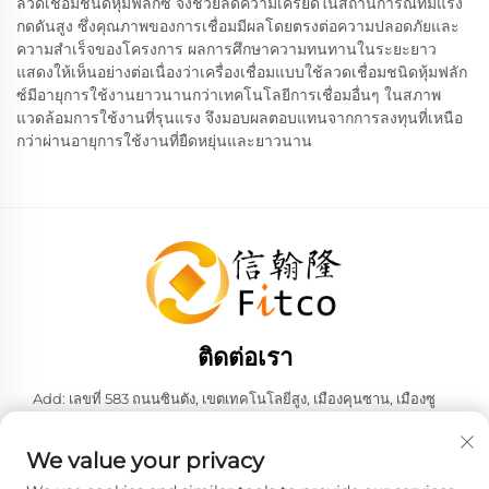
ลวดเชื่อมชนิดหุ้มฟลักซ์ จึงช่วยลดความเครียดในสถานการณ์ที่มีแรง
กดดันสูง ซึ่งคุณภาพของการเชื่อมมีผลโดยตรงต่อความปลอดภัยและ
ความสำเร็จของโครงการ ผลการศึกษาความทนทานในระยะยาว
แสดงให้เห็นอย่างต่อเนื่องว่าเครื่องเชื่อมแบบใช้ลวดเชื่อมชนิดหุ้มฟลัก
ซ์มีอายุการใช้งานยาวนานกว่าเทคโนโลยีการเชื่อมอื่นๆ ในสภาพ
แวดล้อมการใช้งานที่รุนแรง จึงมอบผลตอบแทนจากการลงทุนที่เหนือ
กว่าผ่านอายุการใช้งานที่ยืดหยุ่นและยาวนาน
ติดต่อเรา
Add: เลขที่ 583 ถนนซินตัง, เขตเทคโนโลยีสูง, เมืองคุนซาน, เมืองซู
โจว, มณฑลเจียงซู, สาธารณรัฐประชาชนจีน 215316
โทร:
+86-137 6186 0079
We value your privacy
อีเมล:
[email protected]