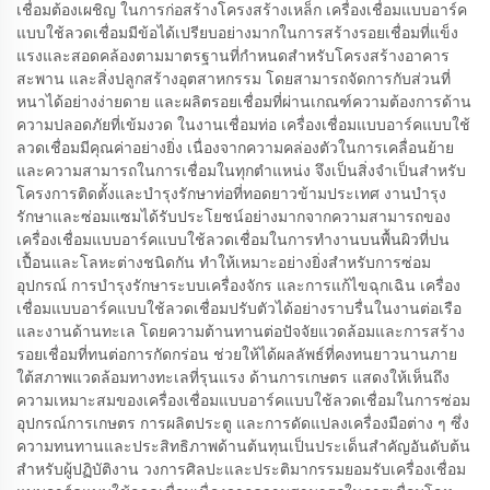
เชื่อมต้องเผชิญ ในการก่อสร้างโครงสร้างเหล็ก เครื่องเชื่อมแบบอาร์ค
แบบใช้ลวดเชื่อมมีข้อได้เปรียบอย่างมากในการสร้างรอยเชื่อมที่แข็ง
แรงและสอดคล้องตามมาตรฐานที่กำหนดสำหรับโครงสร้างอาคาร
สะพาน และสิ่งปลูกสร้างอุตสาหกรรม โดยสามารถจัดการกับส่วนที่
หนาได้อย่างง่ายดาย และผลิตรอยเชื่อมที่ผ่านเกณฑ์ความต้องการด้าน
ความปลอดภัยที่เข้มงวด ในงานเชื่อมท่อ เครื่องเชื่อมแบบอาร์คแบบใช้
ลวดเชื่อมมีคุณค่าอย่างยิ่ง เนื่องจากความคล่องตัวในการเคลื่อนย้าย
และความสามารถในการเชื่อมในทุกตำแหน่ง จึงเป็นสิ่งจำเป็นสำหรับ
โครงการติดตั้งและบำรุงรักษาท่อที่ทอดยาวข้ามประเทศ งานบำรุง
รักษาและซ่อมแซมได้รับประโยชน์อย่างมากจากความสามารถของ
เครื่องเชื่อมแบบอาร์คแบบใช้ลวดเชื่อมในการทำงานบนพื้นผิวที่ปน
เปื้อนและโลหะต่างชนิดกัน ทำให้เหมาะอย่างยิ่งสำหรับการซ่อม
อุปกรณ์ การบำรุงรักษาระบบเครื่องจักร และการแก้ไขฉุกเฉิน เครื่อง
เชื่อมแบบอาร์คแบบใช้ลวดเชื่อมปรับตัวได้อย่างราบรื่นในงานต่อเรือ
และงานด้านทะเล โดยความต้านทานต่อปัจจัยแวดล้อมและการสร้าง
รอยเชื่อมที่ทนต่อการกัดกร่อน ช่วยให้ได้ผลลัพธ์ที่คงทนยาวนานภาย
ใต้สภาพแวดล้อมทางทะเลที่รุนแรง ด้านการเกษตร แสดงให้เห็นถึง
ความเหมาะสมของเครื่องเชื่อมแบบอาร์คแบบใช้ลวดเชื่อมในการซ่อม
อุปกรณ์การเกษตร การผลิตประตู และการดัดแปลงเครื่องมือต่าง ๆ ซึ่ง
ความทนทานและประสิทธิภาพด้านต้นทุนเป็นประเด็นสำคัญอันดับต้น
สำหรับผู้ปฏิบัติงาน วงการศิลปะและประติมากรรมยอมรับเครื่องเชื่อม