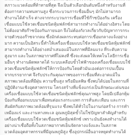
สภาวะแวดล้อมที่ท้าทายที่สุด จึงเป็นตัวเลือกอันดับหนึ่งสำหรับงานที่
ต้องการความทนทานสูง ซึ่งกระบวนการเชื่อมอื่นๆ มักไม่สามารถ
ทำงานได้สำเร็จ ต่างจากกระบวนการเชื่อมที่ใช้ก๊าซป้องกัน เครื่อง
เชื่อมแบบใช้ลวดเชื่อมชนิดหุ้มฟลักซ์สามารถทำงานได้อย่างอิสระโดย
ไม่ต้องอาศัยก๊าซป้องกันภายนอก จึงไม่ต้องกังวลเกี่ยวกับปัญหาการกระ
จายตัวของก๊าซจากลม ซึ่งมักส่งผลกระทบต่อการเชื่อมกลางแจ้งอย่าง
มาก ความเป็นอิสระนี้ทำให้เครื่องเชื่อมแบบใช้ลวดเชื่อมชนิดหุ้มฟลักซ์
สามารถทำงานได้อย่างสม่ำเสมอแม้ในสภาพที่มีลมแรง ที่ระดับความ
สูงมาก และในสภาพอากาศที่ไม่คงที่ ซึ่งจะส่งผลให้เทคโนโลยีการเชื่อ
มอื่นๆ ทำงานผิดพลาดได้ ระบบเคลือบขั้วไฟฟ้าของเครื่องเชื่อมแบบใช้
ลวดเชื่อมชนิดหุ้มฟลักซ์ให้การป้องกันโดยตัวมันเองต่อการปนเปื้อน
จากบรรยากาศ จึงรับประกันคุณภาพของการเชื่อมที่สะอาดแม้ใน
สภาพแวดล้อมที่มีฝุ่น ความชื้นสูง หรือมีมลพิษ ซึ่งพบได้บ่อยในสถานที่
ปฏิบัติงานเชิงอุตสาหกรรม โครงสร้างที่แข็งแกร่งเป็นลักษณะเด่นของ
เครื่องเชื่อมแบบใช้ลวดเชื่อมชนิดหุ้มฟลักซ์คุณภาพสูง โดยมีเปลือกหุ้ม
ป้องกันที่ออกแบบมาเพื่อทนต่อแรงกระแทก การสั่นสะเทือน และการ
สัมผัสกับสภาพแวดล้อมที่รุนแรง ซึ่งพบได้ทั่วไปในงานก่อสร้าง การทำ
เหมืองแร่ และงานทางทะเล อุณหภูมิสุดขั้วไม่ใช่ปัญหาสำคัญสำหรับ
เครื่องเชื่อมแบบใช้ลวดเชื่อมชนิดหุ้มฟลักซ์ เพราะมันยังคงทำงานได้
อย่างน่าเชื่อถือทั้งในสภาพอากาศเย็นจัดกลางแจ้งและในสภาพ
แวดล้อมอุตสาหกรรมที่มีอุณหภูมิสูง ซึ่งอุปกรณ์อื่นอาจหยุดทำงานได้