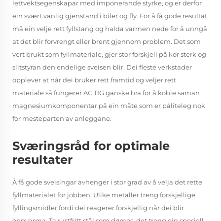
lettvektsegenskapar med imponerande styrke, og er derfor
ein svært vanlig gjenstand i biler og fly. For å få gode resultat
må ein velje rett fyllstang og halda varmen nede for å unngå
at det blir forvrengt eller brent gjennom problem. Det som
vert brukt som fyllmateriale, gjer stor forskjell på kor sterk og
slitstyran den endelige sveisen blir. Dei fleste verkstader
opplever at når dei bruker rett framtid og veljer rett
materiale så fungerer AC TIG ganske bra for å koble saman
magnesiumkomponentar på ein måte som er påliteleg nok
for mesteparten av anleggane.
Sværingsråd for optimale
resultater
Å få gode sveisingar avhenger i stor grad av å velja det rette
fyllmaterialet for jobben. Ulike metaller treng forskjellige
fyllingsmidler fordi dei reagerer forskjellig når dei blir
oppvarma. Ta rustfritt stål som dømes, det treng ein spesiell