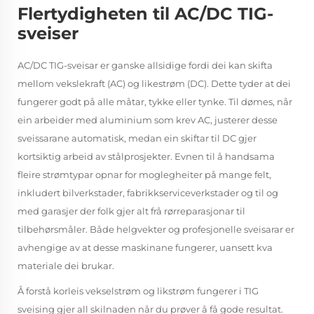
Flertydigheten til AC/DC TIG-
sveiser
AC/DC TIG-sveisar er ganske allsidige fordi dei kan skifta
mellom vekslekraft (AC) og likestrøm (DC). Dette tyder at dei
fungerer godt på alle måtar, tykke eller tynke. Til dømes, når
ein arbeider med aluminium som krev AC, justerer desse
sveissarane automatisk, medan ein skiftar til DC gjer
kortsiktig arbeid av stålprosjekter. Evnen til å handsama
fleire strømtypar opnar for moglegheiter på mange felt,
inkludert bilverkstader, fabrikkserviceverkstader og til og
med garasjer der folk gjer alt frå rørreparasjonar til
tilbehørsmåler. Både helgvekter og profesjonelle sveisarar er
avhengige av at desse maskinane fungerer, uansett kva
materiale dei brukar.
Å forstå korleis vekselstrøm og likstrøm fungerer i TIG
sveising gjer all skilnaden når du prøver å få gode resultat.