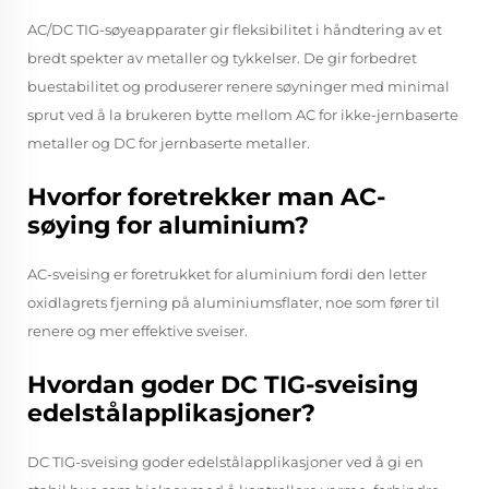
AC/DC TIG-søyeapparater gir fleksibilitet i håndtering av et
bredt spekter av metaller og tykkelser. De gir forbedret
buestabilitet og produserer renere søyninger med minimal
sprut ved å la brukeren bytte mellom AC for ikke-jernbaserte
metaller og DC for jernbaserte metaller.
Hvorfor foretrekker man AC-
søying for aluminium?
AC-sveising er foretrukket for aluminium fordi den letter
oxidlagrets fjerning på aluminiumsflater, noe som fører til
renere og mer effektive sveiser.
Hvordan goder DC TIG-sveising
edelstålapplikasjoner?
DC TIG-sveising goder edelstålapplikasjoner ved å gi en