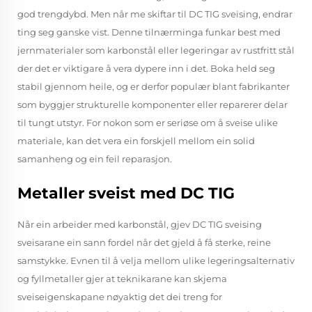
god trengdybd. Men når me skiftar til DC TIG sveising, endrar
ting seg ganske vist. Denne tilnærminga funkar best med
jernmaterialer som karbonstål eller legeringar av rustfritt stål
der det er viktigare å vera dypere inn i det. Boka held seg
stabil gjennom heile, og er derfor populær blant fabrikanter
som byggjer strukturelle komponenter eller reparerer delar
til tungt utstyr. For nokon som er seriøse om å sveise ulike
materiale, kan det vera ein forskjell mellom ein solid
samanheng og ein feil reparasjon.
Metaller sveist med DC TIG
Når ein arbeider med karbonstål, gjev DC TIG sveising
sveisarane ein sann fordel når det gjeld å få sterke, reine
samstykke. Evnen til å velja mellom ulike legeringsalternativ
og fyllmetaller gjer at teknikarane kan skjema
sveiseigenskapane nøyaktig det dei treng for