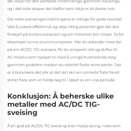
dei ikkje har den perfekte innsmidinga gjennom sveisinga,
og i det siste skaper dei kløftar som ikkje er så sterke nok.
Dei rette sveissingsinnstillingane er viktige for gode resultat.
Ved å justera effektnivå og velje riktig polaritet gjer det stor
forskjell på korleis sveiss blir og om metallen blir intakt. Ta for
eksempel tynne aluminiumplater. Når du arbeider med dei
på ein AC/DC TIG-sveisare, får du amperet rett og skiftar til
AC-modus som hjelper til med å unngå frustrerande slag
gjennom problem medan du etterlét flotte reine perler. Det
er å balansera det slik at det skil skil ein utmerkt flate fra eit
sterkt flate som vil holde seg til i løpet av ein viss periode.
Konklusjon: Å beherske ulike
metaller med AC/DC TIG-
sveising
Å bli god på AC/DC TIG sveising krev mykje øving, noko som