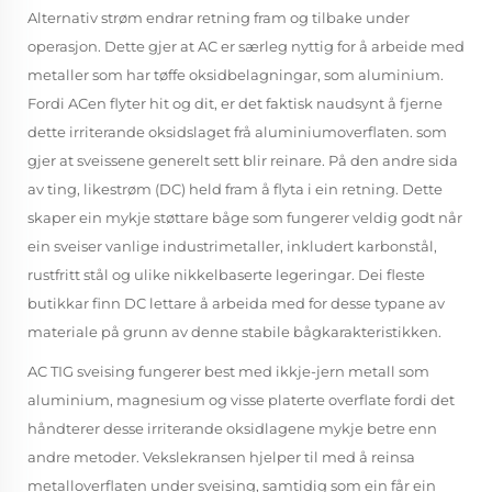
Alternativ strøm endrar retning fram og tilbake under
operasjon. Dette gjer at AC er særleg nyttig for å arbeide med
metaller som har tøffe oksidbelagningar, som aluminium.
Fordi ACen flyter hit og dit, er det faktisk naudsynt å fjerne
dette irriterande oksidslaget frå aluminiumoverflaten. som
gjer at sveissene generelt sett blir reinare. På den andre sida
av ting, likestrøm (DC) held fram å flyta i ein retning. Dette
skaper ein mykje støttare båge som fungerer veldig godt når
ein sveiser vanlige industrimetaller, inkludert karbonstål,
rustfritt stål og ulike nikkelbaserte legeringar. Dei fleste
butikkar finn DC lettare å arbeida med for desse typane av
materiale på grunn av denne stabile bågkarakteristikken.
AC TIG sveising fungerer best med ikkje-jern metall som
aluminium, magnesium og visse platerte overflate fordi det
håndterer desse irriterande oksidlagene mykje betre enn
andre metoder. Vekslekransen hjelper til med å reinsa
metalloverflaten under sveising, samtidig som ein får ein