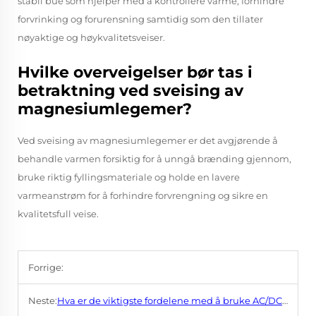
stabil bue som hjelper med å kontrollere varme, forhindre
forvrinking og forurensning samtidig som den tillater
nøyaktige og høykvalitetsveiser.
Hvilke overveigelser bør tas i
betraktning ved sveising av
magnesiumlegemer?
Ved sveising av magnesiumlegemer er det avgjørende å
behandle varmen forsiktig for å unngå brænding gjennom,
bruke riktig fyllingsmateriale og holde en lavere
varmeanstrøm for å forhindre forvrengning og sikre en
kvalitetsfull veise.
Forrige:
Neste:
Hva er de viktigste fordelene med å bruke AC/DC TIG-sveiseapparater?