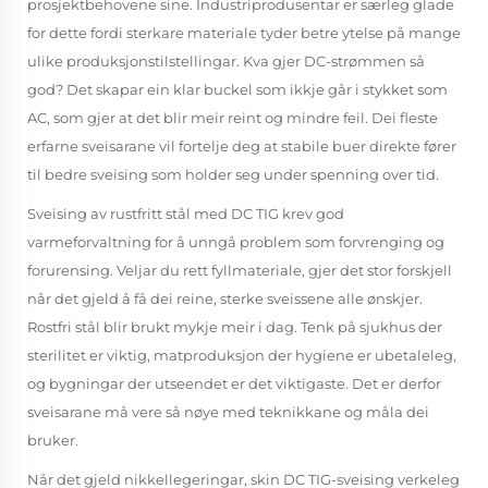
prosjektbehovene sine. Industriprodusentar er særleg glade
for dette fordi sterkare materiale tyder betre ytelse på mange
ulike produksjonstilstellingar. Kva gjer DC-strømmen så
god? Det skapar ein klar buckel som ikkje går i stykket som
AC, som gjer at det blir meir reint og mindre feil. Dei fleste
erfarne sveisarane vil fortelje deg at stabile buer direkte fører
til bedre sveising som holder seg under spenning over tid.
Sveising av rustfritt stål med DC TIG krev god
varmeforvaltning for å unngå problem som forvrenging og
forurensing. Veljar du rett fyllmateriale, gjer det stor forskjell
når det gjeld å få dei reine, sterke sveissene alle ønskjer.
Rostfri stål blir brukt mykje meir i dag. Tenk på sjukhus der
sterilitet er viktig, matproduksjon der hygiene er ubetaleleg,
og bygningar der utseendet er det viktigaste. Det er derfor
sveisarane må vere så nøye med teknikkane og måla dei
bruker.
Når det gjeld nikkellegeringar, skin DC TIG-sveising verkeleg