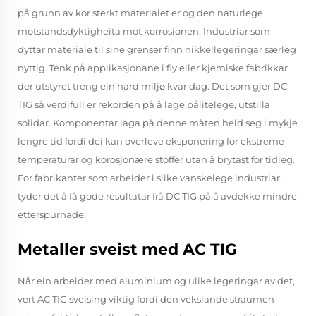
på grunn av kor sterkt materialet er og den naturlege
motstandsdyktigheita mot korrosionen. Industriar som
dyttar materiale til sine grenser finn nikkellegeringar særleg
nyttig. Tenk på applikasjonane i fly eller kjemiske fabrikkar
der utstyret treng ein hard miljø kvar dag. Det som gjer DC
TIG så verdifull er rekorden på å lage pålitelege, utstilla
solidar. Komponentar laga på denne måten held seg i mykje
lengre tid fordi dei kan overleve eksponering for ekstreme
temperaturar og korosjonære stoffer utan å brytast for tidleg.
For fabrikanter som arbeider i slike vanskelege industriar,
tyder det å få gode resultatar frå DC TIG på å avdekke mindre
etterspurnade.
Metaller sveist med AC TIG
Når ein arbeider med aluminium og ulike legeringar av det,
vert AC TIG sveising viktig fordi den vekslande straumen