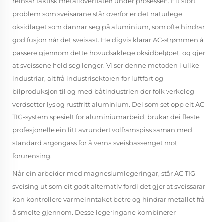
reinsar faktisk metalloverflaten under prosessen. Eit stort
problem som sveisarane står overfor er det naturlege
oksidlaget som dannar seg på aluminium, som ofte hindrar
god fusjon når det sveisast. Heldigvis klarar AC-strømmen å
passere gjennom dette hovudsaklege oksidbeløpet, og gjer
at sveissene held seg lenger. Vi ser denne metoden i ulike
industriar, alt frå industrisektoren for luftfart og
bilproduksjon til og med båtindustrien der folk verkeleg
verdsetter lys og rustfritt aluminium. Dei som set opp eit AC
TIG-system spesielt for aluminiumarbeid, brukar dei fleste
profesjonelle ein litt avrundert volframspiss saman med
standard argongass for å verna sveisbassenget mot
forurensing.
Når ein arbeider med magnesiumlegeringar, står AC TIG
sveising ut som eit godt alternativ fordi det gjer at sveissarar
kan kontrollere varmeinntaket betre og hindrar metallet frå
å smelte gjennom. Desse legeringane kombinerer