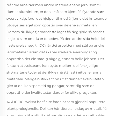
Når me arbeider med andre materialer enn jern, som til
dømes aluminium, er den kraft som kjem frå flytande støv
svært viktig, fordi det hjelper til med å fjerne det irriterande
utdøyelseslaget som oppstår over delene av metallen.
Dersom du ikkje fjernar dette laget frå deg sjølv, så ser det
ikkje ut som om du er tonedøv. På den andre sida held dei
fleste sveisar seg til DC når dei arbeider med stål og andre
jernmetaller, sidan det skaper sterkare sveisningar og
opprettholder ein stadig båge gjennom heile jobben. Det
faktum at sveisarane kan bytte mellom dei forskjellige
strømartane tyder at dei ikkje må stå fast i eitt eller anna
materiale. Mange butikkar finn ut at denne fleksibiliteten
gjer at dei kan spara tid og pengar, samtidig som dei
opprettholder kvalitetsstandarder for ulike prosjekter.
AC/DC TIG-sveisar har fleire fordelar som gjer dei populære
blant profesjonelle. Dei kan håndtere alle slag av metall, frå
aluminium til rustfritt stål, samtidig som dei opprettholder