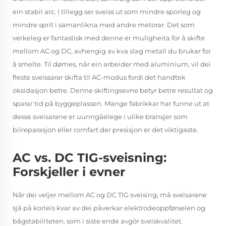
ein stabil arc. I tillegg ser sveiss ut som mindre sporleg og
mindre sprit i samanlikna med andre metorar. Det som
verkeleg er fantastisk med denne er muligheita for å skifte
mellom AC og DC, avhengig av kva slag metall du brukar for
å smelte. Til dømes, når ein arbeider med aluminium, vil dei
fleste sveissarar skifta til AC-modus fordi det handtek
oksidasjon betre. Denne skiftingsevne betyr betre resultat og
sparar tid på byggeplassen. Mange fabrikkar har funne ut at
desse sveisarane er uunngåelege i ulike bransjer som
bilreparasjon eller romfart der presisjon er det viktigaste.
AC vs. DC TIG-sveisning:
Forskjeller i evner
Når dei veljer mellom AC og DC TIG sveising, må sveisarane
sjå på korleis kvar av dei påverkar elektrodeoppførselen og
bågstabiliteten, som i siste ende avgör sveiskvalitet.