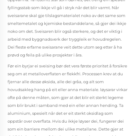
fyllingsstab som ikkje vil gå i stryk når det blir varmt. Når
sveisarane skal gje tilslagsmaterialet noko av det same som
smeltemetalet og kjemiske bestanddelane, så gjer dei ikkje
noko om det. Sveisaren blir også sterkere, og det er viktig i
arbeid med byggnadsverk der tryggleik er hovudregelen.
Dei fleste erfarne sveisarane veit dette utom seg etter å ha
prøvd og feila på ulike prosjekter i åra.
Før ein byrjar ei sveising bør det vera første prioritet å forsikre
seg om at metalloverflaten er flekkfri. Processen krev at du
fjernar alle desse øksida, alle dei gråa, og alt som
hovudsakleg hang på eit eller anna materiale. løysarar virkar
ofte på denne måten, som gjer at det blir eit sterkt legeme
som blir brukt i samband med ein eller annan hending. Ta
aluminium, spesielt når det er eit sterkt oksidlag som
oppstår over overflata. Hvis du ikkje løyser dei, fungerer dei
som ein barriere mellom dei ulike metallane. Dette gjer at