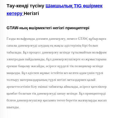
Тау-кенді түсіну
Шакшылық TIG өшірмек
көтеру
Негізгі
GTAW-ның өшірмектегі негізгі принциптері
Газды вольфрамды доғамен дәнекерлеу, немесе GTAW, құбырларға
сапалы дәнекерлеуді алудың ең жақсы әдістерінің бірі болып
табылады. Бұл процесс дәнекерлеу кезінде тұтылмайтын вольфрам
электродын пайдаланады, бұл дәнекерлеушілерге өз жұмыстарына
ерекше бақылау жасайды, әсіресе күрделі тік позициялар кезінде
маңызды. Бұл әдіспен жұмыс істейтін кез келген адам үшін түрлі
толтыру материалдарының түрлі негізгі металдармен қалай
әрекеттесетінін білу екінші табиғатқа айналады, әсіресе қателіктер
қымбат болатын тік дәнекерлеуді шешу кезінде. Бұл принциптерді
білген дәнекерлеушілер қысымға төтеп беретін жалғауларды жасап
шығады.