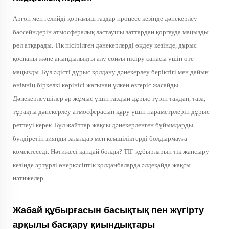
Аргон мен гелийді қорғағыш газдар процесс кезінде дәнекерлеу
бассейндерін атмосфералық ластаушы заттардан қорғауда маңызды
рөл атқарады. Тік пісірілген дәнекерлерді өңдеу кезінде, дұрыс
қоспаны және ағындылықты алу соңғы пісіру сапасы үшін өте
маңызды. Бұл әдісті дұрыс қолдану дәнекерлеу беріктігі мен дайын
өнімнің біркелкі көрінісі жағынан үлкен өзгеріс жасайды.
Дәнекерлеушілер әр жұмыс үшін газдың дұрыс түрін таңдап, таза,
тұрақты дәнекерлеу атмосферасын құру үшін параметрлерін дұрыс
реттеуі керек. Бұл жайттар жақсы дәнекерленген бұйымдарды
бүлдіретін зиянды залалдар мен кемшіліктерді болдырмауға
көмектеседі. Нәтижесі қандай болды? ТІГ құбырларын тік жапсыру
кезінде әртүрлі өнеркәсіптік қолданбаларда әлдеқайда жақсы
нәтижелер.
Жабай құбырғасын басықтық пен жүгірту
арқылы басқару қиындықтары