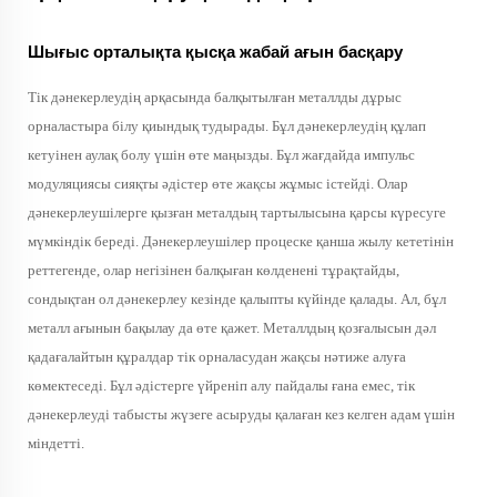
Шығыс орталықта қысқа жабай ағын басқару
Тік дәнекерлеудің арқасында балқытылған металлды дұрыс
орналастыра білу қиындық тудырады. Бұл дәнекерлеудің құлап
кетуінен аулақ болу үшін өте маңызды. Бұл жағдайда импульс
модуляциясы сияқты әдістер өте жақсы жұмыс істейді. Олар
дәнекерлеушілерге қызған металдың тартылысына қарсы күресуге
мүмкіндік береді. Дәнекерлеушілер процеске қанша жылу кететінін
реттегенде, олар негізінен балқыған көлденені тұрақтайды,
сондықтан ол дәнекерлеу кезінде қалыпты күйінде қалады. Ал, бұл
металл ағынын бақылау да өте қажет. Металлдың қозғалысын дәл
қадағалайтын құралдар тік орналасудан жақсы нәтиже алуға
көмектеседі. Бұл әдістерге үйреніп алу пайдалы ғана емес, тік
дәнекерлеуді табысты жүзеге асыруды қалаған кез келген адам үшін
міндетті.