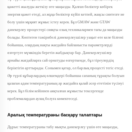
қажетті жылуды жеткізу өте маңызды. Қалған бөліктер көбірек
энергия қажет етеді, ал жұқа бөліктер күйіп кетпей, жақсы синтезге ие
болу үшін мұқият жұмыс істеу керек. Бұл GMAW және GTAW
дәнекерлеу процестері сияқты озық техникалармен тағы да маңызды
болады. Көптеген тәжірибелі дәнекерлеушілер уақыт өте келе білгені
бойынша, олардың нақты жағдайға байланысты параметрлерді
өзгертуге мүмкіндік беретін жабдықтар бар. Дәнекерлеушілер
арнайы жағдайларға сай орнатуды өзгерткенде, бұл тіреулердің
беріктігін арттырады. Сонымен қатар, ол барлық процесті тегіс етеді.
Әр түрлі құбырлардың өлшемдері бойынша сапаның тұрақты болуын
қалаған адам температураның әр жағдайға қалай әсер ететінін түсінуі
керек. Бұл білім кейіннен аяқталған жұмысты тексергенде
проблемалардан аулақ болуға көмектеседі.
Аралық температураны басқару талаптары
Дұрыс температураны табу мықты дәнекерлеу үшін өте маңызды,