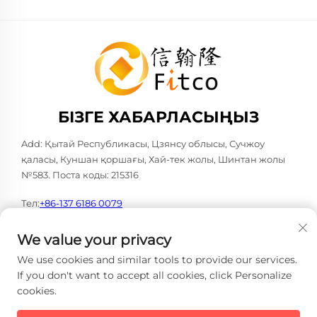
БІЗГЕ ХАБАРЛАСЫҢЫЗ
Add: Қытай Республикасы, Цзянсу облысы, Сучжоу
қаласы, Куншан қоршағы, Хай-тек жолы, Шинтан жолы
№583. Поста коды: 215316
Тел:
+86-137 6186 0079
Электрондық пошта:
[email protected]
We value your privacy
We use cookies and similar tools to provide our services.
If you don't want to accept all cookies, click Personalize
cookies.
Copyright © 2026 Faith-Han Intelligent Technology Co., Ltd.
Барлық құқықтар сақталған. -
Жекелік саясаты