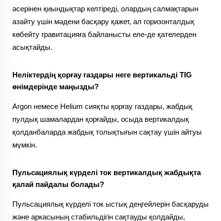
әсерінен қиындықтар келтіреді, олардың салмақтарын
азайту үшін мәдени басқару қажет, ал горизонталдық
көбейту гравитацияға байланысты еле-де қателерден
асықтайды.
Неліктердің қорғау газдары неге вертикальді TIG
өнімдерінде маңызды?
Argon немесе Helium сияқты қорғау газдары, жабдық
пулдық шамалардан қорғайды, осыда вертикалдық
қолданбаларда жабдық толықтығын сақтау үшін айтуы
мүмкін.
Пульсациялық күрделі ток вертикалдық жабдықта
қалай пайдалы болады?
Пульсациялық күрделі ток ыстық деңгейлерін басқаруды
және аркасының стабильдігін сақтауды қолдайды,