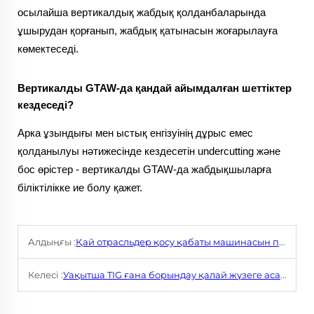
осылайша вертикалдық жабдық қолданбаларында
ұшырудан қорғанып, жабдық қатынасын жоғарылауға
көмектеседі.
Вертикалды GTAW-да қандай айымдалған шеттіктер
кездеседі?
Арка ұзындығы мен ыстық енгізуінің дұрыс емес
қолданылуы нәтижесінде кездесетін undercutting және
бос өрістер - вертикалды GTAW-да жабдықшыларға
біліктілікке ие болу қажет.
Алдыңғы :
Қай отрасльдер қосу қабаты машинасын пайдалану арқылы ең көп нәтиже аледі?
Келесі :
Уақытша TIG ғана борындау қалай жүзеге асатыны