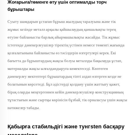
Жоғарыға/төменге өту үшін оптималды торч
бұрыштары
Суыту шамдарын ұстаған бұрыш жылудың таралуына және тік
жұмыс кезінде металл арқылы қайшылаудың қаншалықты терең
өтуіне байланысты барлық айырмашылықты жасайды. Тік жұмыс
істегенде дәнекерлеушілер тіректің үстінен немесе төменгі жағында
қозғалатынына байланысты өз тәсілдерін өзгертулері керек. Екі
бағытта да бұрыштардың жақсы болуы металлды бақылауда ұстап,
материалды жақсы ылғалдандыруға көмектеседі. Көптеген
дәнекерлеу мектептері бұрыштардың тіпті аздап өзгерген кезде не
болатынын көрсетеді. Бұл әдістерді қолдану үшін жаттығу қажет,
бірақ оларды меңгергеннен кейін дәнекерлеушілер конструкцияның
тұтастығын және сыртқы көрінісін бұзбай, тік орналасуы үшін жақсы
нәтижелер табады.
Қабырға стабильдігі және тунгsten басқару