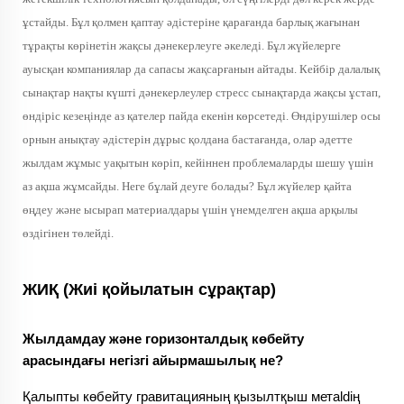
ұстайды. Бұл қолмен қаптау әдістеріне қарағанда барлық жағынан
тұрақты көрінетін жақсы дәнекерлеуге әкеледі. Бұл жүйелерге
ауысқан компаниялар да сапасы жақсарғанын айтады. Кейбір далалық
сынақтар нақты күшті дәнекерлеулер стресс сынақтарда жақсы ұстап,
өндіріс кезеңінде аз қателер пайда екенін көрсетеді. Өндірушілер осы
орнын анықтау әдістерін дұрыс қолдана бастағанда, олар әдетте
жылдам жұмыс уақытын көріп, кейіннен проблемаларды шешу үшін
аз ақша жұмсайды. Неге бұлай деуге болады? Бұл жүйелер қайта
өңдеу және ысырап материалдары үшін үнемделген ақша арқылы
өздігінен төлейді.
ЖИҚ (Жиі қойылатын сұрақтар)
Жылдамдау және горизонталдық көбейту
арасындағы негізгі айырмашылық не?
Қалыпты көбейту гравитацияның қызылтқыш метaldің