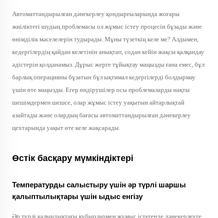
Автоматтандырылған дәнекерлеу қондырғыларында жоғары
жиіліктегі шудың проблемасы ол жұмыс істеу процесін бұзады және
өнімділік мәселелерін тудырады. Мұны түзеткің келе ме? Алдымен,
кедергілердің қайдан келетінін анықтап, содан кейін жақсы қалқандау
әдістерін қолданамыз. Дұрыс жерге тұйықтау маңызды ғана емес, бұл
барлық операцияны бұзатын бұл ықтимал кедергілерді болдырмау
үшін өте маңызды. Егер өндірушілер осы проблемаларды нақты
шешімдермен шешсе, олар жұмыс істеу уақытын айтарлықтай
азайтады және олардың бағасы автоматтандырылған дәнекерлеу
цехтарында уақыт өте келе жақсарады.
Өстік басқару мүмкіндіктері
Температурды салыстыру үшін әр түрлі шаршы
қалыптылықтары үшін ыдыс енгізу
Әр түрлі қалыңдықтағы құбырлармен жұмыс істегенде дәнекерлеуге