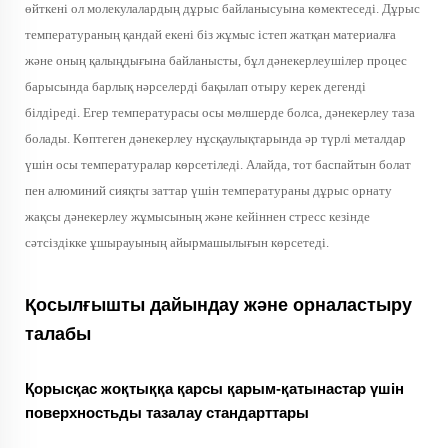
өйткені ол молекулалардың дұрыс байланысуына көмектеседі. Дұрыс
температураның қандай екені біз жұмыс істеп жатқан материалға
және оның қалыңдығына байланысты, бұл дәнекерлеушілер процес
барысында барлық нәрселерді бақылап отыру керек дегенді
білдіреді. Егер температурасы осы мөлшерде болса, дәнекерлеу таза
болады. Көптеген дәнекерлеу нұсқаулықтарында әр түрлі металдар
үшін осы температуралар көрсетіледі. Алайда, тот баспайтын болат
пен алюминий сияқты заттар үшін температураны дұрыс орнату
жақсы дәнекерлеу жұмысының және кейіннен стресс кезінде
сәтсіздікке ұшырауының айырмашылығын көрсетеді.
Қосылғышты дайындау және орналастыру
талабы
Қорысқас жоқтыққа қарсы қарым-қатынастар үшін
поверхностьды тазалау стандарттары