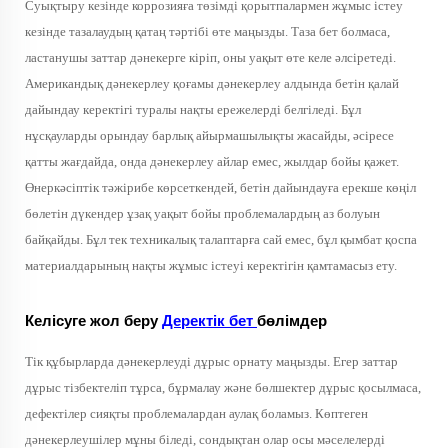
Суықтыру кезінде коррозияға төзімді қорытпалармен жұмыс істеу
кезінде тазалаудың қатаң тәртібі өте маңызды. Таза бет болмаса,
ластанушы заттар дәнекерге кіріп, оны уақыт өте келе әлсіретеді.
Американдық дәнекерлеу қоғамы дәнекерлеу алдында бетін қалай
дайындау керектігі туралы нақты ережелерді белгіледі. Бұл
нұсқауларды орындау барлық айырмашылықты жасайды, әсіресе
қатты жағдайда, онда дәнекерлеу айлар емес, жылдар бойы қажет.
Өнеркәсіптік тәжірибе көрсеткендей, бетін дайындауға ерекше көңіл
бөлетін дүкендер ұзақ уақыт бойы проблемалардың аз болуын
байқайды. Бұл тек техникалық талаптарға сай емес, бұл қымбат қоспа
материалдарының нақты жұмыс істеуі керектігін қамтамасыз ету.
Келісуге жол беру
Деректік бет
бөлiмдер
Тік құбырларда дәнекерлеуді дұрыс орнату маңызды. Егер заттар
дұрыс тізбектеліп тұрса, бұрмалау және бөлшектер дұрыс қосылмаса,
дефектілер сияқты проблемалардан аулақ боламыз. Көптеген
дәнекерлеушілер мұны біледі, сондықтан олар осы мәселелерді