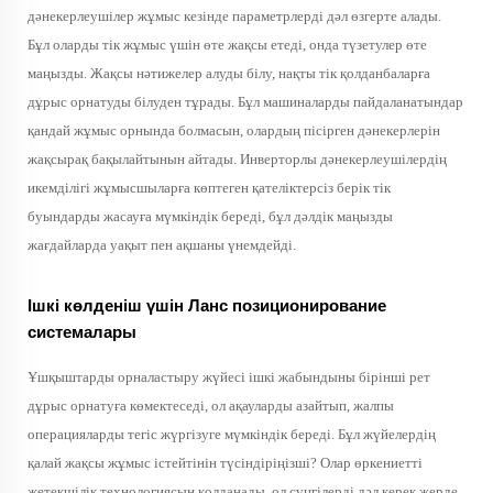
дәнекерлеушілер жұмыс кезінде параметрлерді дәл өзгерте алады.
Бұл оларды тік жұмыс үшін өте жақсы етеді, онда түзетулер өте
маңызды. Жақсы нәтижелер алуды білу, нақты тік қолданбаларға
дұрыс орнатуды білуден тұрады. Бұл машиналарды пайдаланатындар
қандай жұмыс орнында болмасын, олардың пісірген дәнекерлерін
жақсырақ бақылайтынын айтады. Инверторлы дәнекерлеушілердің
икемділігі жұмысшыларға көптеген қателіктерсіз берік тік
буындарды жасауға мүмкіндік береді, бұл дәлдік маңызды
жағдайларда уақыт пен ақшаны үнемдейді.
Ішкі көлденіш үшін Ланс позиционирование
системалары
Ұшқыштарды орналастыру жүйесі ішкі жабындыны бірінші рет
дұрыс орнатуға көмектеседі, ол ақауларды азайтып, жалпы
операцияларды тегіс жүргізуге мүмкіндік береді. Бұл жүйелердің
қалай жақсы жұмыс істейтінін түсіндіріңізші? Олар өркениетті
жетекшілік технологиясын қолданады, ол сүңгілерді дәл керек жерде