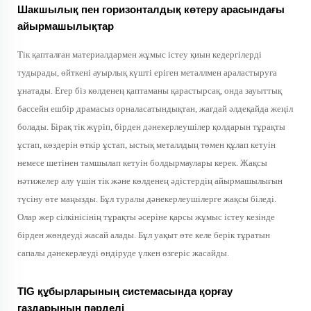
Шакшылық пен горизонталдық көтеру арасындағы
айырмашылықтар
Тік қапталған материалдармен жұмыс істеу қиын кедергілерді
тудырады, өйткені ауырлық күшті еріген металлмен араластыруға
ұнатады. Егер біз көлденең қаптаманы қарастырсақ, онда зауыттық
бассейн ешбір драмасыз орналасатындықтан, жағдай әлдеқайда жеңіл
болады. Бірақ тік жүріп, бірден дәнекерлеушілер қолдарын тұрақты
ұстап, көздерін өткір ұстап, ыстық металлдың төмен құлап кетуін
немесе шетінен тамшылап кетуін болдырмаулары керек. Жақсы
нәтижелер алу үшін тік және көлденең әдістердің айырмашылығын
түсіну өте маңызды. Бұл туралы дәнекерлеушілерге жақсы біледі.
Олар жер сілкінісінің тұрақты әсеріне қарсы жұмыс істеу кезінде
бірден жөндеуді жасай алады. Бұл уақыт өте келе берік тұратын
сапалы дәнекерлеуді өндіруде үлкен өзгеріс жасайды.
TIG құбырларының системасында қорғау
газдарының пәрделі