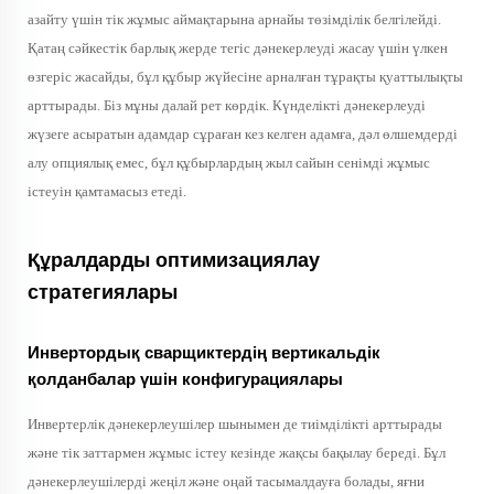
азайту үшін тік жұмыс аймақтарына арнайы төзімділік белгілейді.
Қатаң сәйкестік барлық жерде тегіс дәнекерлеуді жасау үшін үлкен
өзгеріс жасайды, бұл құбыр жүйесіне арналған тұрақты қуаттылықты
арттырады. Біз мұны далай рет көрдік. Күнделікті дәнекерлеуді
жүзеге асыратын адамдар сұраған кез келген адамға, дәл өлшемдерді
алу опциялық емес, бұл құбырлардың жыл сайын сенімді жұмыс
істеуін қамтамасыз етеді.
Құралдарды оптимизациялау
стратегиялары
Инвертордық сварщиктердің вертикальдік
қолданбалар үшін конфигурациялары
Инвертерлік дәнекерлеушілер шынымен де тиімділікті арттырады
және тік заттармен жұмыс істеу кезінде жақсы бақылау береді. Бұл
дәнекерлеушілерді жеңіл және оңай тасымалдауға болады, яғни