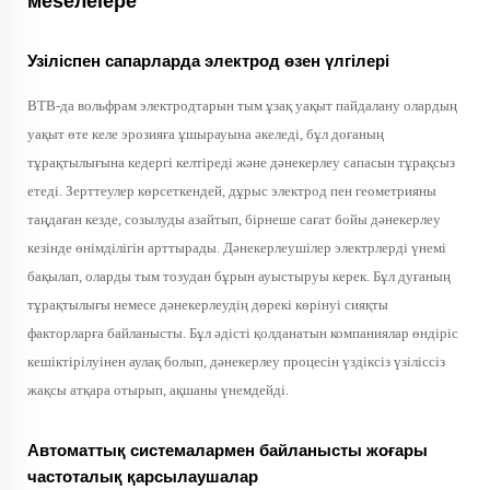
мeseлеlepe
Узіліспен сапарларда электрод өзен үлгілері
ВТВ-да вольфрам электродтарын тым ұзақ уақыт пайдалану олардың
уақыт өте келе эрозияға ұшырауына әкеледі, бұл доғаның
тұрақтылығына кедергі келтіреді және дәнекерлеу сапасын тұрақсыз
етеді. Зерттеулер көрсеткендей, дұрыс электрод пен геометрияны
таңдаған кезде, созылуды азайтып, бірнеше сағат бойы дәнекерлеу
кезінде өнімділігін арттырады. Дәнекерлеушілер электрлерді үнемі
бақылап, оларды тым тозудан бұрын ауыстыруы керек. Бұл дуғаның
тұрақтылығы немесе дәнекерлеудің дөрекі көрінуі сияқты
факторларға байланысты. Бұл әдісті қолданатын компаниялар өндіріс
кешіктірілуінен аулақ болып, дәнекерлеу процесін үздіксіз үзіліссіз
жақсы атқара отырып, ақшаны үнемдейді.
Автоматтық системалармен байланысты жоғары
частоталық қарсылаушалар