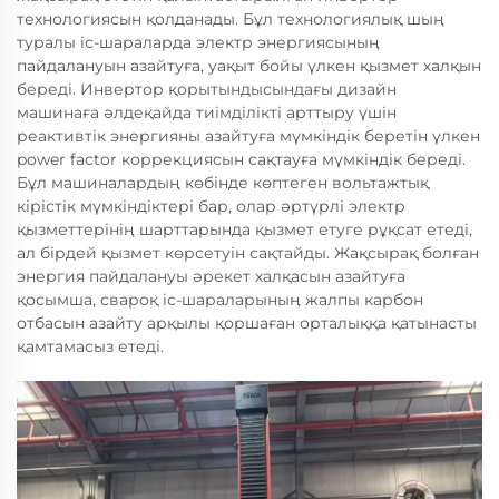
технологиясын қолданады. Бұл технологиялық шың
туралы іс-шараларда электр энергиясының
пайдалануын азайтуға, уақыт бойы үлкен қызмет халқын
береді. Инвертор қорытындысындағы дизайн
машинаға әлдеқайда тиімділікті арттыру үшін
реактивтік энергияны азайтуға мүмкіндік беретін үлкен
power factor коррекциясын сақтауға мүмкіндік береді.
Бұл машиналардың көбінде көптеген вольтажтық
кірістік мүмкіндіктері бар, олар әртүрлі электр
қызметтерінің шарттарында қызмет етуге рұқсат етеді,
ал бірдей қызмет көрсетуін сақтайды. Жақсырақ болған
энергия пайдалануы әрекет халқасын азайтуға
қосымша, свароқ іс-шараларының жалпы карбон
отбасын азайту арқылы қоршаған орталыққа қатынасты
қамтамасыз етеді.