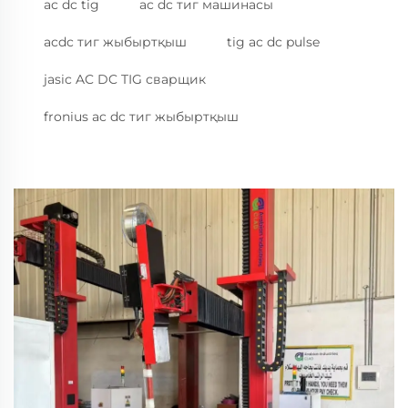
ac dc tig
ac dc тиг машинасы
acdc тиг жыбыртқыш
tig ac dc pulse
jasic AC DC TIG сварщик
fronius ac dc тиг жыбыртқыш