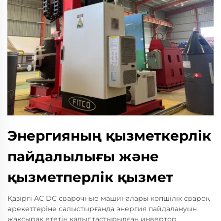
Энергияның қызметкерлік
пайдалылығы және
қызметперлік қызмет
Қазіргі AC DC сварочные машиналары көпшілік свароқ
әрекеттеріне салыстырғанда энергия пайдалануын
жақсырақ ететін қалыптастырылған инвертор