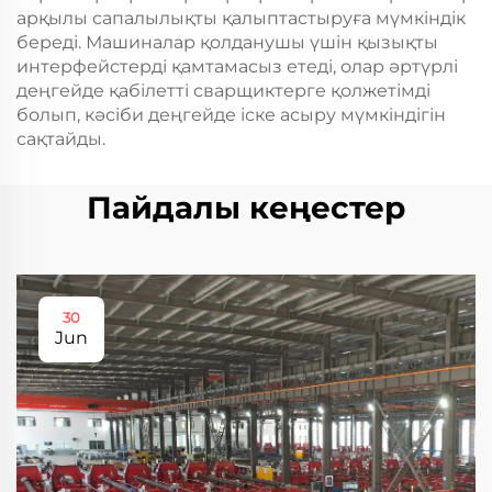
арқылы сапалылықты қалыптастыруға мүмкіндік
береді. Машиналар қолданушы үшін қызықты
интерфейстерді қамтамасыз етеді, олар әртүрлі
деңгейде қабілетті сварщиктерге қолжетімді
болып, кәсіби деңгейде іске асыру мүмкіндігін
сақтайды.
Пайдалы кеңестер
30
Jun