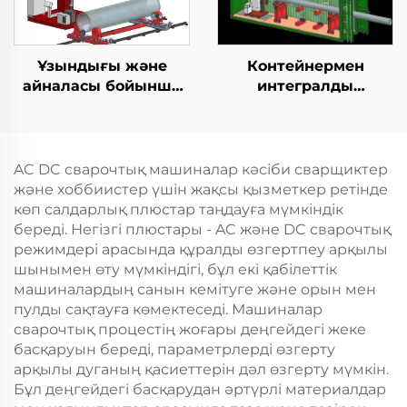
Ұзындығы және
Контейнермен
айналасы бойынша
интегралды
дәнекерлеу TIG
қозғалыспазdyк
жабдығы
көбейту станциясы
AC DC сварочтық машиналар кәсіби сварщиктер
және хоббиистер үшін жақсы қызметкер ретінде
көп салдарлық плюстар таңдауға мүмкіндік
береді. Негізгі плюстары - AC және DC сварочтық
режимдері арасында құралды өзгертпеу арқылы
шынымен өту мүмкіндігі, бұл екі қабілеттік
машиналардың санын кемітуге және орын мен
пулды сақтауға көмектеседі. Машиналар
сварочтық процестің жоғары деңгейдегі жеке
басқаруын береді, параметрлерді өзгерту
арқылы дуганың қасиеттерін дәл өзгерту мүмкін.
Бұл деңгейдегі басқарудан әртүрлі материалдар