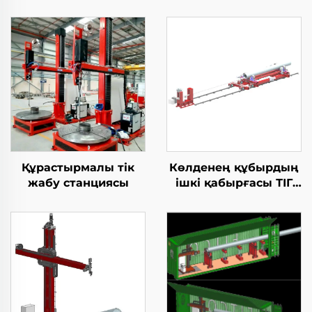
Құрастырмалы тік
Көлденең құбырдың
жабу станциясы
ішкі қабырғасы ТІГ
жабдықтары