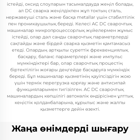
істейді, оксид слоуларын тасымалдауда жеңіл болады,
ал DC сварка жеңілдікпен жұп токтың сталь,
нержавеуші сталь және басқа metallar үшін стабилтілік
пен проникаушылық береді. Келесі AC DC сварочтық
машиналар микропроцессорлық жүйелермен жұмыс
істейді, олар дәл санды сварочтық параметрлерді
сақтайды және бірдей сварка қызметін қамтамасыз
етеді. Олардың артқылы суреттік фреквенциялық
басқару, баланс параметрлері және импульс
мүмкіндіктері бар, олар сварочтық процестің
біртектілігін жоғары деңгейде басқаруға мүмкіндік
береді. Бұл машиналар қызметінің қауіпсіздігін жою
үшін термік перегрузка қорғау және антисипай
функцияларымен тигізілген. AC DC сварочтық
машиналардың көпшілігі автокөлік өндірісінен ұлттық
кеңістік қолданбаларына, құрылыс және жалпы
қызметтерге дейін өзекті.
Жаңа өнімдерді шығару