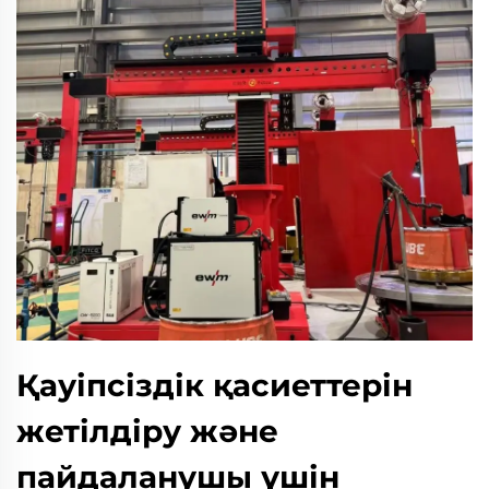
Қауіпсіздік қасиеттерін
жетілдіру және
пайдаланушы үшін