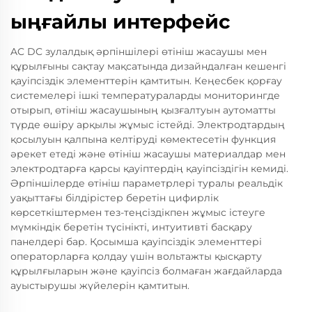
ыңғайлы интерфейс
AC DC зулалдық әрпіншілері өтініш жасаушы мен
құрылғыны сақтау мақсатында дизайндалған кешенгі
қауіпсіздік элементтерін қамтитын. Кеңесбек қорғау
системелері ішкі температураларды мониторингде
отырып, өтініш жасаушының қызғалтуын аутоматты
түрде өшіру арқылы жұмыс істейді. Электродтардың
қосылуын қалпына келтіруді көмектесетін функция
әрекет етеді және өтініш жасаушы материалдар мен
электродтарға қарсы қауіптердің қауіпсіздігін кемиді.
Әрпіншілерде өтініш параметрлері туралы реальдік
уақыттағы білдірістер беретін цифирлік
көрсеткіштермен тез-теңсіздікпен жұмыс істеуге
мүмкіндік беретін түсінікті, интуитивті басқару
панелдері бар. Қосымша қауіпсіздік элементтері
операторларға қолдау үшін вольтажты қысқарту
құрылғыларын және қауіпсіз болмаған жағдайларда
ауыстырушы жүйелерін қамтитын.