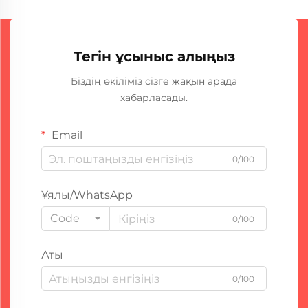
Тегін ұсыныс алыңыз
Біздің өкіліміз сізге жақын арада
хабарласады.
Email
0/100
Ұялы/WhatsApp
Code
0/100
Аты
0/100