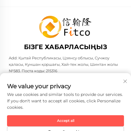
БІЗГЕ ХАБАРЛАСЫҢЫЗ
Add: Қытай Республикасы, Цзянсу облысы, Сучжоу
қаласы, Куншан қоршағы, Хай-тек жолы, Шинтан жолы
№583. Поста коды: 215316
Тел:
+86-137 6186 0079
We value your privacy
Электрондық пошта:
[email protected]
We use cookies and similar tools to provide our services.
If you don't want to accept all cookies, click Personalize
cookies.
Copyright © 2026 Faith-Han Intelligent Technology Co., Ltd.
Барлық құқықтар сақталған. -
Жеке деректерді қорғау
саясаты
Accept all