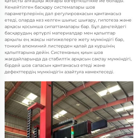
қатысты алғашқы жоғары өзгерткіштікке ие болады.
Кеңейтілген басқару системалары шов
параметрлерінің дәл регулировкасын қамтамасыз
етеді, оларда кез келген шығыс шығару, гипотеза және
арқасы қосымша сипаттамалары бар. Бұл деңгейдегі
басқарудың әртүрлі материалдар мен қалыптар
арқылы ең жақсы нәтижелерге жету мүмкіндігі бар,
тонкий алюминий листерден қалай да күршінің
қалыптарына дейін. Системаның қиын шов
жағдайларында да стабилтік арқасын сақтау мүмкіндігі,
бірдей шов сапасын қамтамасыз етеді және
дефекттердің мүмкіндігін азайтуға көмектеседі.