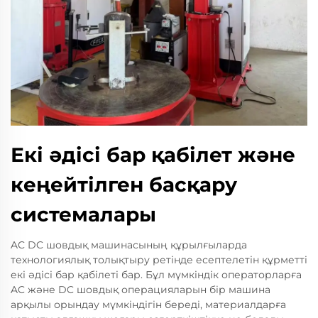
Екі әдісі бар қабілет және
кеңейтілген басқару
системалары
AC DC шовдық машинасының құрылғыларда
технологиялық толықтыру ретінде есептелетін құрметті
екі әдісі бар қабілеті бар. Бұл мүмкіндік операторларға
AC және DC шовдық операцияларын бір машина
арқылы орындау мүмкіндігін береді, материалдарға