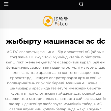
жыбырту машинасы ac dc
AC DC сварочтық машина - бір әрекеттегі AC (айрым
ток) және DC (жұп ток) мүмкіндіктерін біріктірген
көпшілікті және кеңейтілген сварочтық құрал. Бұл екі
функциялық сварочтық машина әртүрлі материалдар
мен қалыптар арасындағы көптеген сварочтық
проекттерді шешуге операторларға артық сойыс
болдырмайтын гибкілік береді. Машина AC және DC
шығыздары арасында тез өтуге мүмкіндік беретін
құрылғы технологиясын пайдаланады, осылайша
сварщиктер материалдық талаптарға сәйкес қызметін
жоғары деңгейде жобалауға мүмкіндік табады. AC
сварка алуминий қолданбаларында жақсы жұмыс