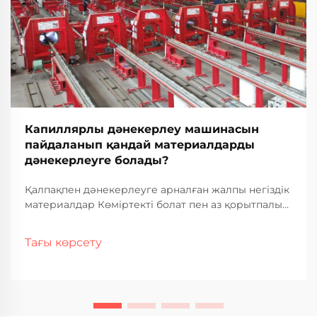
Капиллярлы дәнекерлеу машинасын
пайдаланып қандай материалдарды
дәнекерлеуге болады?
Қалпақпен дәнекерлеуге арналған жалпы негіздік
материалдар Көміртекті болат пен аз қорытпалы
болат Көміртекті болат көптеген секторларда
қалпақпен дәнекерлеу жұмыстарына арналған
Тағы көрсету
негіздік материал ретінде таңдалып алынуда.
Неге? Ол басқалардан арзан және жақсы жұмыс
істейді...