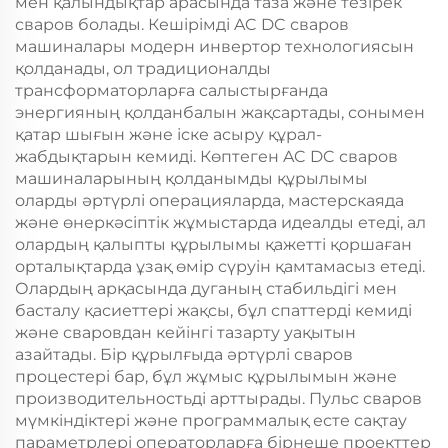
мен қалындықтар арасында таза және тезірек
сваров болады. Кешірімді AC DC сваров
машиналары модерн инвертор технологиясын
қолданады, ол традиционалды
трансформаторларға салыстырғанда
энергияның қолданбалын жақсартады, сонымен
қатар шығын және іске асыру құрал-
жабдықтарын кемиді. Көптеген AC DC сваров
машиналарының қолданымды құрылымы
оларды әртүрлі операцияларда, мастерскаяда
және өнеркәсіптік жұмыстарда идеалды етеді, ал
олардың қалыпты құрылымы қажетті қоршаған
орталықтарда ұзақ өмір сүруін қамтамасыз етеді.
Олардың арқасында дуганың стабильдігі мен
басталу қасиеттері жақсы, бұл спаттерді кемиді
және сваровдан кейінгі тазарту уақытын
азайтады. Бір құрылғыда әртүрлі сваров
процестері бар, бұл жұмыс құрылымын және
производительностьді арттырады. Пульс сваров
мүмкіндіктері және программалық есте сақтау
параметрлері операторларға бірнеше проекттер