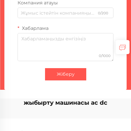
Компания атауы
0/200
Хабарлама
0/1000
Жіберу
жыбырту машинасы ac dc