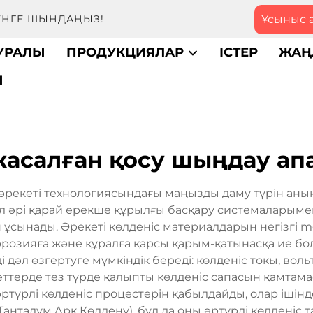
Ұсыныс 
МЕНГЕ ШЫНДАҢЫЗ!
ТУРАЛЫ
ПРОДУКЦИЯЛАР
ІСТЕР
ЖАҢ
Ы
жасалған қосу шыңдау ап
әрекеті технологиясындағы маңызды даму түрін анық
Бұл әрі қарай ерекше құрылғы басқару системалары
ын ұсынады. Әрекеті көлденіс материалдарын негізгі 
ррозияға және құралға қарсы қарым-қатынасқа ие б
 дәл өзгертуге мүмкіндік береді: көлденіс токы, во
терде тез түрде қалыпты көлденіс сапасын қамтамасы
ртүрлі көлденіс процестерін қабылдайды, олар ішін
анталум Арк Көлдену), бұл да оны әртүрлі көлденіс т