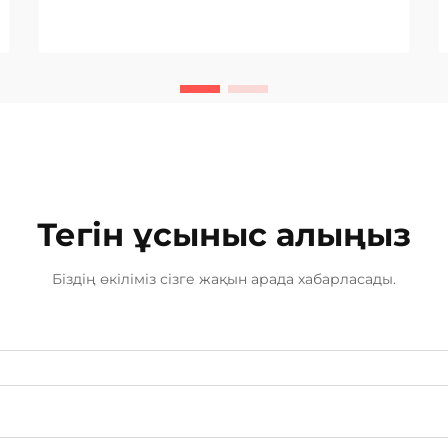
оның тұрақтылығымен ғана емес,
сонымен қатар оның эстетикалық
көрінісімен де бағаланады.
Дәнекердің ылғалды, біркелкі
соңғы өңдеуінің сапасы...
Тегін ұсыныс алыңыз
Біздің өкіліміз сізге жақын арада хабарласады.