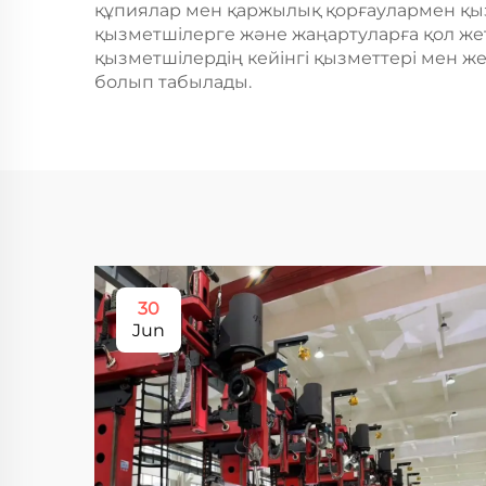
құпиялар мен қаржылық қорғаулармен қыз
қызметшілерге және жаңартуларға қол жеті
қызметшілердің кейінгі қызметтері мен же
болып табылады.
30
Jun