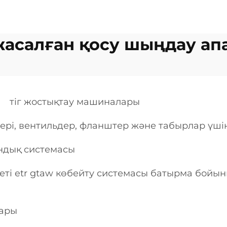
жасалған қосу шыңдау ап
тіг жостықтау машиналары
ері, вентильдер, фланштер және табырлар үші
ындық системасы
кеті etr gtaw көбейту системасы батырма бойы
лары