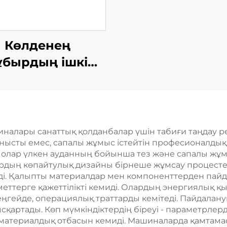
Көлденең
ұбырдың ішкі
абырғасы ТІГ
жабдықтары
алары санаттық қолданбалар үшін табиғи таңдау ре
ланысты емес, сапалы жұмыс істейтін професионалды
р, олар үлкен ауданның бойынша тез және сапалы жұм
рдың көпайтулық дизайны бірнеше жұмсау процестер
ді. Қалыпты материалдар мен компоненттерден пай
еттерге қажеттілікті кемиді. Олардың энергиялық қ
еңгейде, операциялық траттарды кемітеді. Пайдала
артады. Көп мүмкіндіктердің біреуі - параметрлерді 
материалдық отбасын кемиді. Машиналарда қамтамас