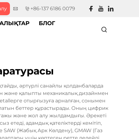
алу
+86-137 6186 0079
АЛЫҚТАР
БЛОГ
аратурасы
тайды, әртүрлі санайлы қолданбаларда
мен және қалыпты механикалық дизайнмен
metallерге отырғызуға арналған, сонымен
олатын беттер құрастырады. Оның цифрик
льтажы және жол алу жылдамдығы. Әрекеті
з етеді, адамдық қателіктерді кемітіп,
де SAW (Жабық Арк Көлдену), GMAW (Газ
алаптары үшін көптеген ретте делейді.