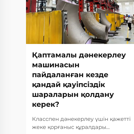
Қаптамалы дәнекерлеу
машинасын
пайдаланған кезде
қандай қауіпсіздік
шараларын қолдану
керек?
Класспен дәнекерлеу үшін қажетті
жеке қорғаныс құралдары