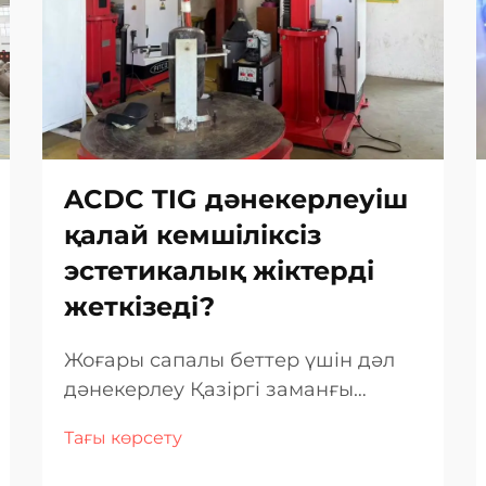
ACDC TIG дәнекерлеуіш
қалай кемшіліксіз
эстетикалық жіктерді
жеткізеді?
Жоғары сапалы беттер үшін дәл
дәнекерлеу Қазіргі заманғы
құрылыста, мұнда сыртқы түрі мен
Тағы көрсету
беріктігі өзара байланысты болуы
керек, дәнекердің сапасы тек