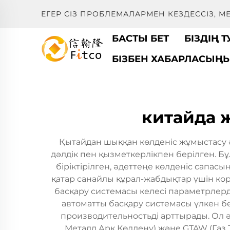
ЕГЕР СІЗ ПРОБЛЕМАЛАРМЕН КЕЗДЕССІЗ, 
БАСТЫ БЕТ
БІЗДІҢ 
БІЗБЕН ХАБАРЛАСЫҢ
китайда 
Қытайдан шыққан көлденіс жұмыстасу 
дәлдік пен қызметкерлікпен берілген. 
біріктірілген, әдеттеңе көлденіс сапас
қатар санайлы құрал-жабдықтар үшін ко
басқару системасы келесі параметрлерді
автоматты басқару системасы үлкен бет
производительностьді арттырады. Ол ә
Металл Арк Көлдену) және GTAW (Газ Т