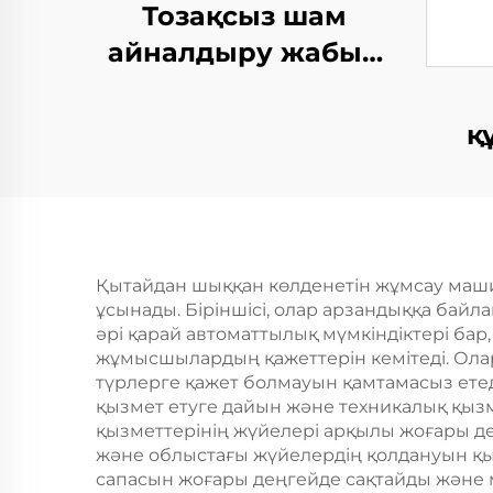
Тозақсыз шам
айналдыру жабын
станциясы
қ
қ
Қытайдан шыққан көлденетін жұмсау машин
ұсынады. Біріншісі, олар арзандыққа бай
әрі қарай автоматтылық мүмкіндіктері ба
жұмысшылардың қажеттерін кемітеді. Ола
түрлерге қажет болмауын қамтамасыз ете
қызмет етуге дайын және техникалық қызм
қызметтерінің жүйелері арқылы жоғары д
және облыстағы жүйелердің қолдануын қысқ
сапасын жоғары деңгейде сақтайды және 