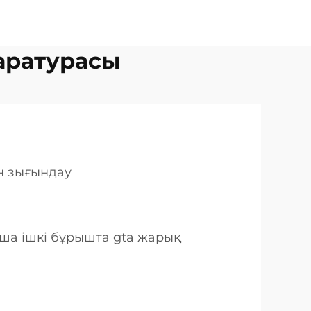
аратурасы
н зығындау
нша ішкі бұрышта gta жарық