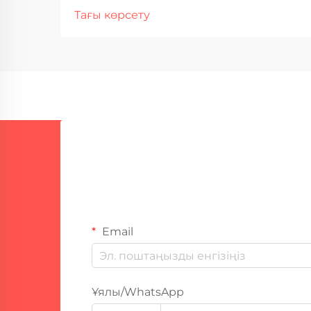
Қауіпсіздік көз және бет
Тағы көрсету
қорғанысы Класспен дәнекерлеу
кезінде көз және бет қорғанысы
әрқашан бірінші орында болуы
керек, өйткені ұшып бара жатқан
ұшқын және ультрафиолет
сәулелері шынымен де зақым
келтіруі мүмкін. Көзге көрінетін
көзілдірік немесе бетін қорғағыш
тек ұсынылмайды...
Email
Ұялы/WhatsApp