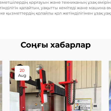
метшілердің қорғауын және техниканың ұзақ өмірін 
мділігін қалайтын, уақытты кемітеді және машина өмі
ке қызметтердің қолайлы қол жетімділігімен ұзақ уа
Соңғы хабарлар
20
Aug