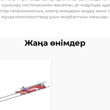
ті суықтыру системасымен жасалған, ал модульдік құ
кеттер петрохимиялық, электр өнімдерін өндіру және
мұнда компоненттерді ұзын өмірбаптығы маңызды.
Жаңа өнімдер