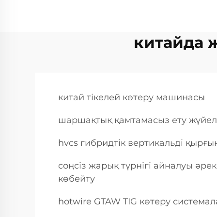
китайда 
китай тікелей көтеру машинасы
шаршақтық қамтамасыз ету жүйел
hvcs гибридтік вертикальді қырғ
соңсіз жарық түрнігі айналуы әре
көбейту
hotwire GTAW TIG көтеру система