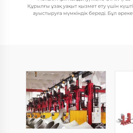
Құрылғы ұзақ уақыт қызмет ету үшін күш
ауыстыруға мүмкіндік береді. Бұл әре