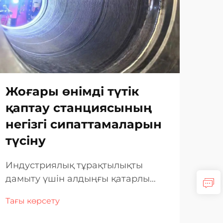
Жоғары өнімді түтік
Тү
қаптау станциясының
ма
негізгі сипаттамаларын
та
түсіну
Бут
тех
Индустриялық тұрақтылықты
Тер
дамыту үшін алдыңғы қатарлы
Тағы
фит
түтік қаптау арқылы. Мұнай, газ,
Тағы көрсету
әді
мұнай-химиялық және электр
фью
энергиясы шығаратын құбырлар