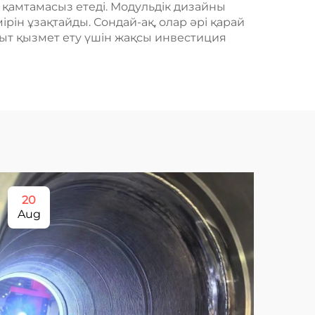
қамтамасыз етеді. Модульдік дизайны
рін ұзақтайды. Сондай-ақ, олар әрі қарай
қыт қызмет ету үшін жақсы инвестиция
20
1
Aug
Se