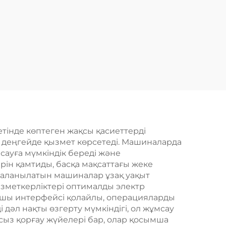
тінде көптеген жақсы қасиеттерді
қ деңгейде қызмет көрсетеді. Машиналарда
сауға мүмкіндік береді және
ін қамтиды, басқа мақсаттағы жеке
даланылатын машиналар ұзақ уақыт
ызметкерліктері оптималды электр
нушы интерфейсі қолайлы, операцияларды
дәл нақты өзгерту мүмкіндігі, ол жұмсау
ыз қорғау жүйелері бар, олар қосымша