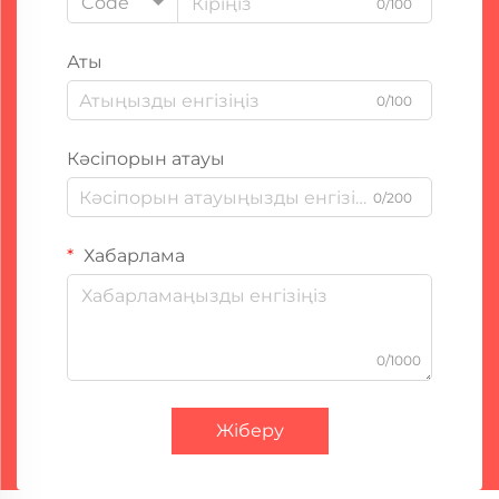
Code
0/100
Аты
0/100
Кәсіпорын атауы
0/200
Хабарлама
0/1000
Жіберу