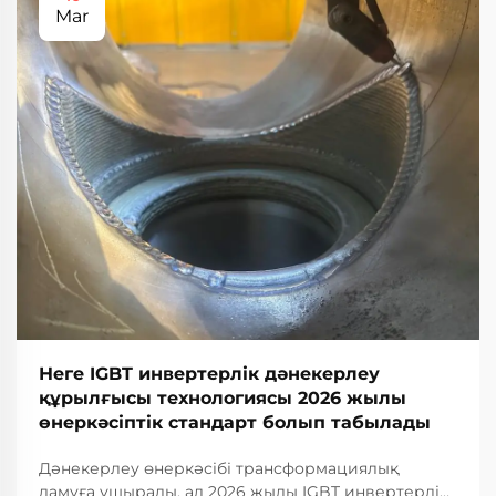
Mar
Неге IGBT инвертерлік дәнекерлеу
құрылғысы технологиясы 2026 жылы
өнеркәсіптік стандарт болып табылады
Дәнекерлеу өнеркәсібі трансформациялық
дамуға ұшырады, ал 2026 жылы IGBT инвертерлік