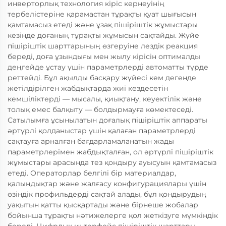
инверторлық технология кіріс кернеуінің
тербелістеріне қарамастан тұрақты қуат шығысын
қамтамасыз етеді және ұзақ пішіріштік жұмыстары
кезінде доғаның тұрақты жұмысын сақтайды. Жүйе
пішіріштік шарттарының өзгеруіне лездік реакция
береді, доға ұзындығы мен жылу кірісін оптималды
деңгейде ұстау үшін параметрлерді автоматты түрде
реттейді. Бұл ақылды басқару жүйесі кем дегенде
жетілдірілген жабдықтарда жиі кездесетін
кемшіліктерді — мысалы, қиықтану, кеуектілік және
толық емес балқыту — болдырмауға көмектеседі.
Сатылымға ұсынылатын доғалық пішіріштік аппараты
әртүрлі қолданыстар үшін қалаған параметрлерді
сақтауға арналған бағдарламаланатын жады
параметрлерімен жабдықталған, ол әртүрлі пішіріштік
жұмыстары арасында тез қондыру ауысуын қамтамасыз
етеді. Операторлар белгілі бір материалдар,
қалыңдықтар және жалғасу конфигурациялары үшін
өзіндік профильдерді сақтай алады, бұл қондырудың
уақытын қатты қысқартады және бірнеше жобалар
бойынша тұрақты нәтижелерге қол жеткізуге мүмкіндік