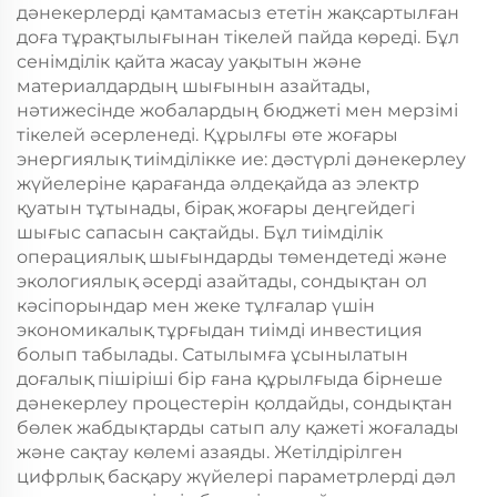
дәнекерлерді қамтамасыз ететін жақсартылған
доға тұрақтылығынан тікелей пайда көреді. Бұл
сенімділік қайта жасау уақытын және
материалдардың шығынын азайтады,
нәтижесінде жобалардың бюджеті мен мерзімі
тікелей әсерленеді. Құрылғы өте жоғары
энергиялық тиімділікке ие: дәстүрлі дәнекерлеу
жүйелеріне қарағанда әлдеқайда аз электр
қуатын тұтынады, бірақ жоғары деңгейдегі
шығыс сапасын сақтайды. Бұл тиімділік
операциялық шығындарды төмендетеді және
экологиялық әсерді азайтады, сондықтан ол
кәсіпорындар мен жеке тұлғалар үшін
экономикалық тұрғыдан тиімді инвестиция
болып табылады. Сатылымға ұсынылатын
доғалық пішіріші бір ғана құрылғыда бірнеше
дәнекерлеу процестерін қолдайды, сондықтан
бөлек жабдықтарды сатып алу қажеті жоғалады
және сақтау көлемі азаяды. Жетілдірілген
цифрлық басқару жүйелері параметрлерді дәл