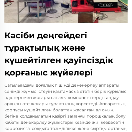
Кәсіби деңгейдегі
тұрақтылық және
күшейтілген қауіпсіздік
қорғаныс жүйелері
Сатылымдағы доғалық пішінді дәнекерлеу аппараты
сенімді жұмыс істеуін қамтамасыз ететін берік құрылыс
әдістері мен жоғары сапалы компоненттерді таңдау
арқылы өте жоғары тұрақтылық көрсетеді. Аппараттың
корпусы күшейтілген болаттан жасалған, ал оның
бетіне қолданылатын қазіргі заманғы порошкалық бояу
қабаты дәнекерлеу жұмыстары кезінде жиі кездесетін
коррозияға, соққыға төзімділікке және сыртқы ортаның