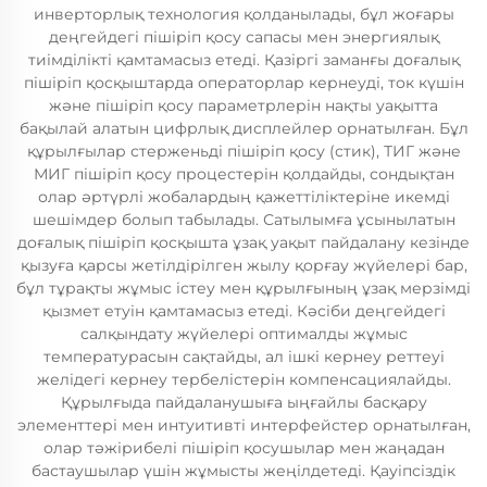
инверторлық технология қолданылады, бұл жоғары
деңгейдегі пішіріп қосу сапасы мен энергиялық
тиімділікті қамтамасыз етеді. Қазіргі заманғы доғалық
пішіріп қосқыштарда операторлар кернеуді, ток күшін
және пішіріп қосу параметрлерін нақты уақытта
бақылай алатын цифрлық дисплейлер орнатылған. Бұл
құрылғылар стерженьді пішіріп қосу (стик), ТИГ және
МИГ пішіріп қосу процестерін қолдайды, сондықтан
олар әртүрлі жобалардың қажеттіліктеріне икемді
шешімдер болып табылады. Сатылымға ұсынылатын
доғалық пішіріп қосқышта ұзақ уақыт пайдалану кезінде
қызуға қарсы жетілдірілген жылу қорғау жүйелері бар,
бұл тұрақты жұмыс істеу мен құрылғының ұзақ мерзімді
қызмет етуін қамтамасыз етеді. Кәсіби деңгейдегі
салқындату жүйелері оптималды жұмыс
температурасын сақтайды, ал ішкі кернеу реттеуі
желідегі кернеу тербелістерін компенсациялайды.
Құрылғыда пайдаланушыға ыңғайлы басқару
элементтері мен интуитивті интерфейстер орнатылған,
олар тәжірибелі пішіріп қосушылар мен жаңадан
бастаушылар үшін жұмысты жеңілдетеді. Қауіпсіздік