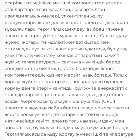
әсеріне төзімділікке ие. Ішкі компоненттер әскери
стандарттарға сай жасалған, жақсартылған
изоляциялық жүйелері, үлкейтілген жылу
шашуыштары және дәл жасалған электрондық плата
құрылғылары термиялық циклдеу, вибрация және
электрлік кернеуге төзімділік көрсетеді. Салқындату
жүйесі жоғары тиімділікті желдеткіштер мен
оптималды ауа ағысы каналдарын қамтиды, бұл ұзақ
уақыттық жұмыс істеу кезінде аппараттың қажетті
жұмыс температурасын сақтауға мүмкіндік береді,
сондықтан термиялық тоқтату болмайды және
компоненттердің қызмет мерзімі ұзақ болады. Толық
қорғау жүйесі оператор мен аппарат үшін бірнеше
қорғау деңгейлерін қамтиды, бұл жүйе өнеркәсіптік
стандарттар мен реттеуші талаптардың деңгейінен
асады. Жерге қосылу ақауын өшірушілер (GFCI)
электрлік ақаулар пайда болған кезде немесе токтың
жерге қосылуы кезінде қатарынан токты өшіреді,
нәтижесінде қауіпті электр тогынан зақымдану мен
аппараттың бұзылуын болдырмауға мүмкіндік береді.
Термиялық асыра қызу қорғау жүйесі ішкі температура