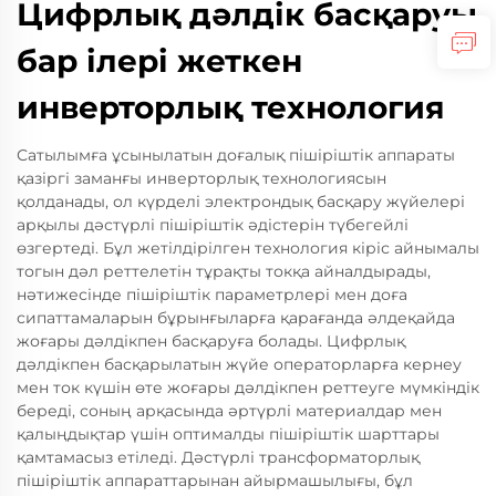
Цифрлық дәлдік басқаруы
бар ілері жеткен
инверторлық технология
Сатылымға ұсынылатын доғалық пішіріштік аппараты
қазіргі заманғы инверторлық технологиясын
қолданады, ол күрделі электрондық басқару жүйелері
арқылы дәстүрлі пішіріштік әдістерін түбегейлі
өзгертеді. Бұл жетілдірілген технология кіріс айнымалы
тогын дәл реттелетін тұрақты токқа айналдырады,
нәтижесінде пішіріштік параметрлері мен доға
сипаттамаларын бұрынғыларға қарағанда әлдеқайда
жоғары дәлдікпен басқаруға болады. Цифрлық
дәлдікпен басқарылатын жүйе операторларға кернеу
мен ток күшін өте жоғары дәлдікпен реттеуге мүмкіндік
береді, соның арқасында әртүрлі материалдар мен
қалыңдықтар үшін оптималды пішіріштік шарттары
қамтамасыз етіледі. Дәстүрлі трансформаторлық
пішіріштік аппараттарынан айырмашылығы, бұл