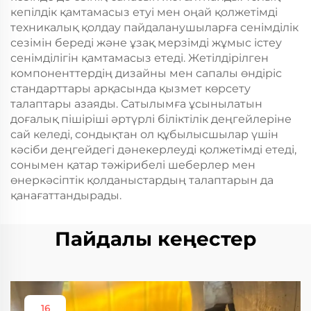
кепілдік қамтамасыз етуі мен оңай қолжетімді
техникалық қолдау пайдаланушыларға сенімділік
сезімін береді және ұзақ мерзімді жұмыс істеу
сенімділігін қамтамасыз етеді. Жетілдірілген
компоненттердің дизайны мен сапалы өндіріс
стандарттары арқасында қызмет көрсету
талаптары азаяды. Сатылымға ұсынылатын
доғалық пішіріші әртүрлі біліктілік деңгейлеріне
сай келеді, сондықтан ол құбылысшылар үшін
кәсіби деңгейдегі дәнекерлеуді қолжетімді етеді,
сонымен қатар тәжірибелі шеберлер мен
өнеркәсіптік қолданыстардың талаптарын да
қанағаттандырады.
Пайдалы кеңестер
16