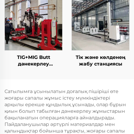
TIG+MIG Butt
Тік және көлденең
дәнекерлеу
жабу станциясы
станциясы
Сатылымға ұсынылатын доғалық пішіріші өте
жоғары сапалы жұмыс істеу мүмкіндіктері
арқылы ерекше құндылық ұсынады, олар бұрын
қиын болып табылған дәнекерлеу жұмыстарын
бақыланатын операцияларға айналдырады.
Пайдаланушылар әртүрлі материалдар мен
қалыңдықтар бойынша тұрақты, жоғары сапалы