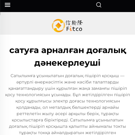
сатуға арналған доғалық
дәнекерлеуші
Сатылымға ұсынылатын доғалық пішіріп қосқыш —
әртүрлі өнеркәсіптік және кәсіби талаптарды
қанағаттандыру үшін құрылған жаңа заманғы пішіріп
қосу технологиясын ұсынады. Бұл жетілдірілген пішіріп
қосу құрылғысы электр доғасы технологиясын
қолданады, ол металдық бөлшектерді арнайы
реттелетін жылу әсері арқылы берік, тұрақты
қосылыстарға біріктіреді. Сатылымға ұсынылатын
доғалық пішіріп қосқышта қалыпты айнымалы токты
тұрақты токқа айналдыратын жетілдірілген