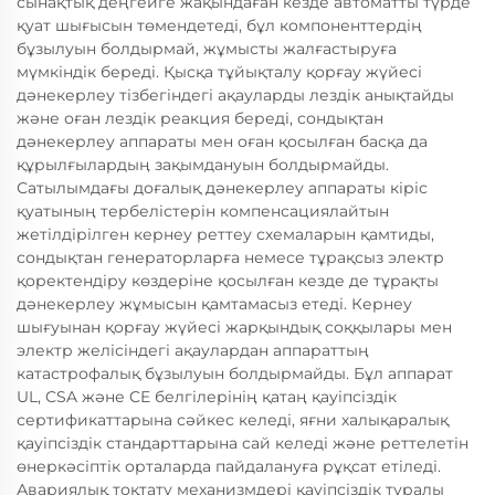
сынақтық деңгейге жақындаған кезде автоматты түрде
қуат шығысын төмендетеді, бұл компоненттердің
бұзылуын болдырмай, жұмысты жалғастыруға
мүмкіндік береді. Қысқа тұйықталу қорғау жүйесі
дәнекерлеу тізбегіндегі ақауларды лездік анықтайды
және оған лездік реакция береді, сондықтан
дәнекерлеу аппараты мен оған қосылған басқа да
құрылғылардың зақымдануын болдырмайды.
Сатылымдағы доғалық дәнекерлеу аппараты кіріс
қуатының тербелістерін компенсациялайтын
жетілдірілген кернеу реттеу схемаларын қамтиды,
сондықтан генераторларға немесе тұрақсыз электр
қоректендіру көздеріне қосылған кезде де тұрақты
дәнекерлеу жұмысын қамтамасыз етеді. Кернеу
шығуынан қорғау жүйесі жарқындық соққылары мен
электр желісіндегі ақаулардан аппараттың
катастрофалық бұзылуын болдырмайды. Бұл аппарат
UL, CSA және CE белгілерінің қатаң қауіпсіздік
сертификаттарына сәйкес келеді, яғни халықаралық
қауіпсіздік стандарттарына сай келеді және реттелетін
өнеркәсіптік орталарда пайдалануға рұқсат етіледі.
Авариялық тоқтату механизмдері қауіпсіздік туралы