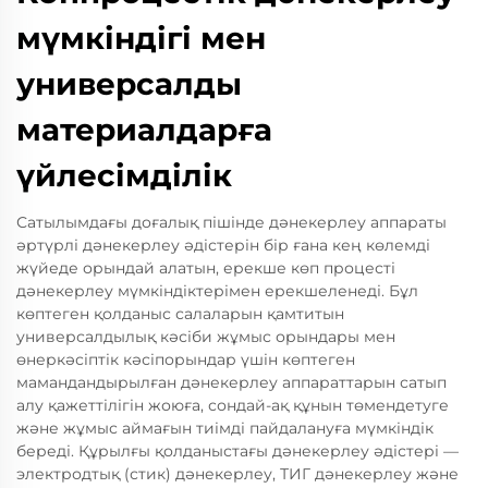
мүмкіндігі мен
универсалды
материалдарға
үйлесімділік
Сатылымдағы доғалық пішінде дәнекерлеу аппараты
әртүрлі дәнекерлеу әдістерін бір ғана кең көлемді
жүйеде орындай алатын, ерекше көп процесті
дәнекерлеу мүмкіндіктерімен ерекшеленеді. Бұл
көптеген қолданыс салаларын қамтитын
универсалдылық кәсіби жұмыс орындары мен
өнеркәсіптік кәсіпорындар үшін көптеген
мамандандырылған дәнекерлеу аппараттарын сатып
алу қажеттілігін жоюға, сондай-ақ құнын төмендетуге
және жұмыс аймағын тиімді пайдалануға мүмкіндік
береді. Құрылғы қолданыстағы дәнекерлеу әдістері —
электродтық (стик) дәнекерлеу, ТИГ дәнекерлеу және