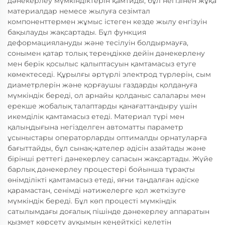
дәнекерлеу мүмкіндіктерін қамтиды, бұл негізінен жұқа
материалдар немесе жылуға сезімтал
компоненттермен жұмыс істеген кезде жылу енгізуін
бақылауды жақсартады. Бұл функция
деформациялануды және тесілуін болдырмауға,
сонымен қатар толық тереңдікке дейін дәнекерлену
мен берік қосылыс қалыптасуын қамтамасыз етуге
көмектеседі. Құрылғы әртүрлі электрод түрлерін, сым
диаметрлерін және қорғаушы газдарды қолдануға
мүмкіндік береді, ол арнайы қолданыс салалары мен
ерекше жобалық талаптарды қанағаттандыру үшін
икемділік қамтамасыз етеді. Материал түрі мен
қалыңдығына негізделген автоматты параметр
ұсыныстары операторларды оптималды орнатуларға
бағыттайды, бұл сынақ-қателер әдісін азайтады және
бірінші реттегі дәнекерлеу сапасын жақсартады. Жүйе
барлық дәнекерлеу процестері бойынша тұрақты
өнімділікті қамтамасыз етеді, яғни таңдалған әдіске
қарамастан, сенімді нәтижелерге қол жеткізуге
мүмкіндік береді. Бұл көп процесті мүмкіндік
сатылымдағы доғалық пішінде дәнекерлеу аппаратын
қызмет көрсету ауқымын кеңейткісі келетін