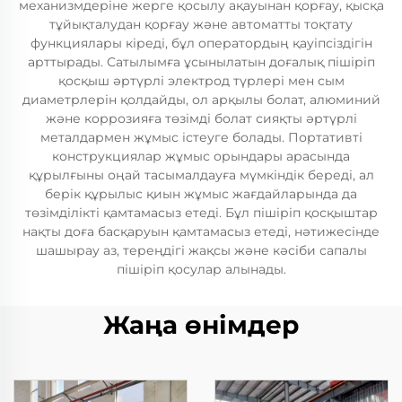
механизмдеріне жерге қосылу ақауынан қорғау, қысқа
тұйықталудан қорғау және автоматты тоқтату
функциялары кіреді, бұл оператордың қауіпсіздігін
арттырады. Сатылымға ұсынылатын доғалық пішіріп
қосқыш әртүрлі электрод түрлері мен сым
диаметрлерін қолдайды, ол арқылы болат, алюминий
және коррозияға төзімді болат сияқты әртүрлі
металдармен жұмыс істеуге болады. Портативті
конструкциялар жұмыс орындары арасында
құрылғыны оңай тасымалдауға мүмкіндік береді, ал
берік құрылыс қиын жұмыс жағдайларында да
төзімділікті қамтамасыз етеді. Бұл пішіріп қосқыштар
нақты доға басқаруын қамтамасыз етеді, нәтижесінде
шашырау аз, тереңдігі жақсы және кәсіби сапалы
пішіріп қосулар алынады.
Жаңа өнімдер