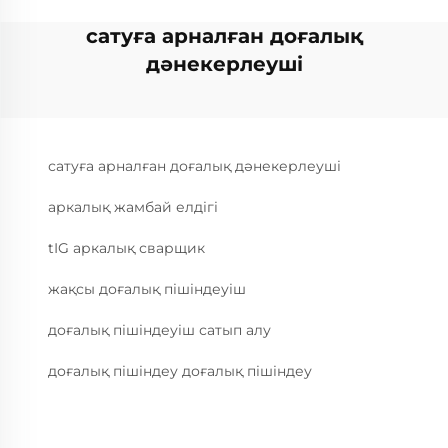
сатуға арналған доғалық
дәнекерлеуші
сатуға арналған доғалық дәнекерлеуші
аркалық жамбай елдігі
tIG аркалық сварщик
жақсы доғалық пішіндеуіш
доғалық пішіндеуіш сатып алу
доғалық пішіндеу доғалық пішіндеу