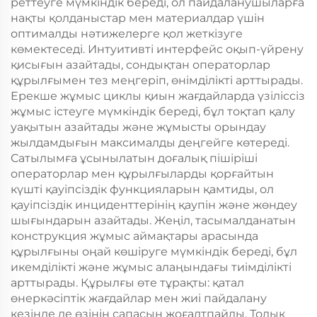
реттеуге мүмкіндік береді, ол пайдаланушыларға
нақты қолданыстар мен материалдар үшін
оптималды нәтижелерге қол жеткізуге
көмектеседі. Интуитивті интерфейс оқып-үйрену
қисығын азайтады, сондықтан операторлар
құрылғымен тез меңгеріп, өнімділікті арттырады.
Ерекше жұмыс циклы қиын жағдайларда үзіліссіз
жұмыс істеуге мүмкіндік береді, бұл тоқтап қалу
уақытын азайтады және жұмысты орындау
жылдамдығын максималды деңгейге көтереді.
Сатылымға ұсынылатын доғалық пішіріші
операторлар мен құрылғыларды қорғайтын
күшті қауіпсіздік функцияларын қамтиды, ол
қауіпсіздік инциденттерінің қаупін және жөндеу
шығындарын азайтады. Жеңіл, тасымалданатын
конструкция жұмыс аймақтары арасында
құрылғыны оңай көшіруге мүмкіндік береді, бұл
икемділікті және жұмыс алаңындағы тиімділікті
арттырады. Құрылғы өте тұрақты: қатал
өнеркәсіптік жағдайлар мен жиі пайдалану
кезінде де өзінің сапасын жоғалтпайды. Толық