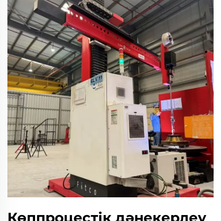
Көппроцестік дәнекерлеу