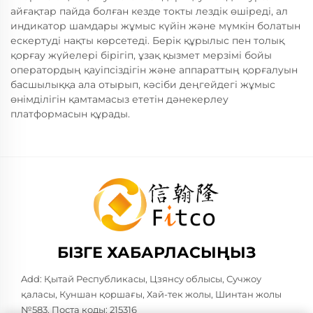
айғақтар пайда болған кезде токты лездік өшіреді, ал
индикатор шамдары жұмыс күйін және мүмкін болатын
ескертуді нақты көрсетеді. Берік құрылыс пен толық
қорғау жүйелері бірігіп, ұзақ қызмет мерзімі бойы
оператордың қауіпсіздігін және аппараттың қорғалуын
басшылыққа ала отырып, кәсіби деңгейдегі жұмыс
өнімділігін қамтамасыз ететін дәнекерлеу
платформасын құрады.
БІЗГЕ ХАБАРЛАСЫҢЫЗ
Add: Қытай Республикасы, Цзянсу облысы, Сучжоу
қаласы, Куншан қоршағы, Хай-тек жолы, Шинтан жолы
№583. Поста коды: 215316