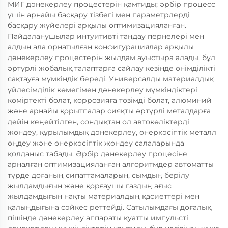
МИГ дәнекерлеу процестерін қамтиды; әрбір процесс
үшін арнайы басқару тізбегі мен параметрлерді
басқару жүйелері арқылы оптимизацияланған.
Пайдаланушылар интуитивті таңдау пернелері мен
алдын ала орнатылған конфигурациялар арқылы
дәнекерлеу процестерін жылдам ауыстыра алады, бұл
әртүрлі жобалық талаптарға сайлау кезінде өнімділікті
сақтауға мүмкіндік береді. Универсалды материалдық
үйлесімділік көмегімен дәнекерлеу мүмкіндіктері
көміртекті болат, коррозияға төзімді болат, алюминий
және арнайы қорытпалар сияқты әртүрлі металдарға
дейін кеңейтілген, сондықтан ол автокөліктерді
жөндеу, құрылымдық дәнекерлеу, өнеркәсіптік металл
өңдеу және өнеркәсіптік жөндеу салаларында
қолданыс табады. Әрбір дәнекерлеу процесіне
арналған оптимизацияланған алгоритмдер автоматты
түрде доғаның сипаттамаларын, сымдың берілу
жылдамдығын және қорғаушы газдың ағыс
жылдамдығын нақты материалдың қасиеттері мен
қалыңдығына сәйкес реттейді. Сатылымдағы доғалық
пішінде дәнекерлеу аппараты қуатты импульсті