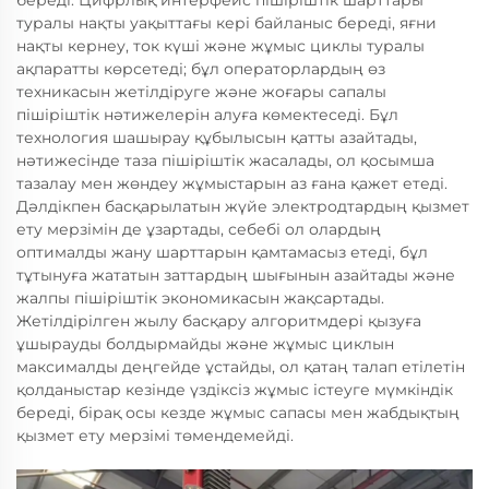
береді. Цифрлық интерфейс пішіріштік шарттары
туралы нақты уақыттағы кері байланыс береді, яғни
нақты кернеу, ток күші және жұмыс циклы туралы
ақпаратты көрсетеді; бұл операторлардың өз
техникасын жетілдіруге және жоғары сапалы
пішіріштік нәтижелерін алуға көмектеседі. Бұл
технология шашырау құбылысын қатты азайтады,
нәтижесінде таза пішіріштік жасалады, ол қосымша
тазалау мен жөндеу жұмыстарын аз ғана қажет етеді.
Дәлдікпен басқарылатын жүйе электродтардың қызмет
ету мерзімін де ұзартады, себебі ол олардың
оптималды жану шарттарын қамтамасыз етеді, бұл
тұтынуға жататын заттардың шығынын азайтады және
жалпы пішіріштік экономикасын жақсартады.
Жетілдірілген жылу басқару алгоритмдері қызуға
ұшырауды болдырмайды және жұмыс циклын
максималды деңгейде ұстайды, ол қатаң талап етілетін
қолданыстар кезінде үздіксіз жұмыс істеуге мүмкіндік
береді, бірақ осы кезде жұмыс сапасы мен жабдықтың
қызмет ету мерзімі төмендемейді.