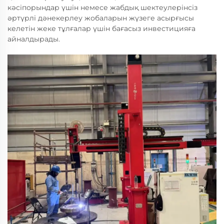
кәсіпорындар үшін немесе жабдық шектеулерінсіз
әртүрлі дәнекерлеу жобаларын жүзеге асырғысы
келетін жеке тұлғалар үшін бағасыз инвестицияға
айналдырады.