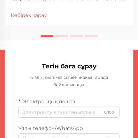
дәнекерлеу құрылғысы технологиясы кәсіби және
өнеркәсіптік қолданыста анықталған стандарт
Көбірек қарау
ретінде пайда болды. Бұл революциялық жетістік
негізгі ығысуға...
Тегін баға сұрау
Біздің өкіліміз сізбен жақын арада
байланысады.
Электрондық пошта
0/100
Ұялы телефон/WhatsApp