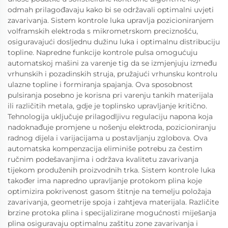
odmah prilagođavaju kako bi se održavali optimalni uvjeti
zavarivanja. Sistem kontrole luka upravlja pozicioniranjem
volframskih elektroda s mikrometrskom preciznošću,
osiguravajući dosljednu dužinu luka i optimalnu distribuciju
topline. Napredne funkcije kontrole pulsa omogućuju
automatskoj mašini za varenje tig da se izmjenjuju između
vrhunskih i pozadinskih struja, pružajući vrhunsku kontrolu
ulazne topline i formiranja spajanja. Ova sposobnost
pulsiranja posebno je korisna pri varenju tankih materijala
ili različitih metala, gdje je toplinsko upravljanje kritično.
Tehnologija uključuje prilagodljivu regulaciju napona koja
nadoknađuje promjene u nošenju elektroda, pozicioniranju
radnog dijela i varijacijama u postavljanju zglobova. Ova
automatska kompenzacija eliminiše potrebu za čestim
ručnim podešavanjima i održava kvalitetu zavarivanja
tijekom produženih proizvodnih trka. Sistem kontrole luka
također ima napredno upravljanje protokom plina koje
optimizira pokrivenost gasom štitnje na temelju položaja
zavarivanja, geometrije spoja i zahtjeva materijala. Različite
brzine protoka plina i specijalizirane mogućnosti miješanja
plina osiguravaju optimalnu zaštitu zone zavarivanja i