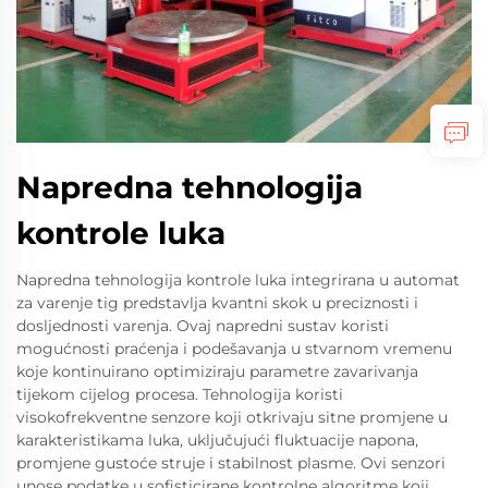
Napredna tehnologija
kontrole luka
Napredna tehnologija kontrole luka integrirana u automat
za varenje tig predstavlja kvantni skok u preciznosti i
dosljednosti varenja. Ovaj napredni sustav koristi
mogućnosti praćenja i podešavanja u stvarnom vremenu
koje kontinuirano optimiziraju parametre zavarivanja
tijekom cijelog procesa. Tehnologija koristi
visokofrekventne senzore koji otkrivaju sitne promjene u
karakteristikama luka, uključujući fluktuacije napona,
promjene gustoće struje i stabilnost plasme. Ovi senzori
unose podatke u sofisticirane kontrolne algoritme koji