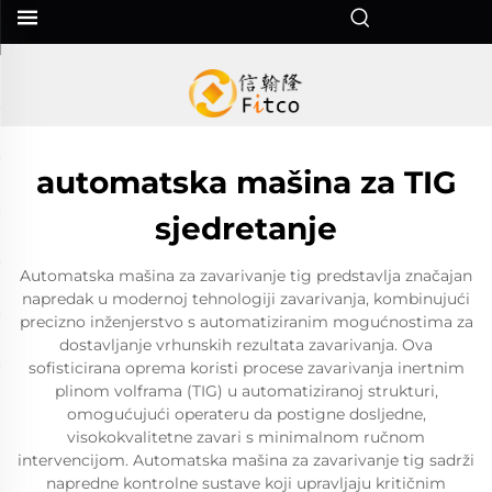
automatska mašina za TIG
sjedretanje
Automatska mašina za zavarivanje tig predstavlja značajan
napredak u modernoj tehnologiji zavarivanja, kombinujući
precizno inženjerstvo s automatiziranim mogućnostima za
dostavljanje vrhunskih rezultata zavarivanja. Ova
sofisticirana oprema koristi procese zavarivanja inertnim
plinom volframa (TIG) u automatiziranoj strukturi,
omogućujući operateru da postigne dosljedne,
visokokvalitetne zavari s minimalnom ručnom
intervencijom. Automatska mašina za zavarivanje tig sadrži
napredne kontrolne sustave koji upravljaju kritičnim