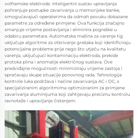
volframske elektrode. Inteligentni sustav upravljanja
pohranjuje postupke zavarivanja u memorijske banke,
omogućavajući operaterima da odmah povuku dokazane
parametre za određene primjene. Ova funkcija značajno
smanjuje vrijeme postavljanja i eliminira pogreške u
odabiru parametara. Automatska mašina za varenje tig
uključuje algoritme za otkrivanje grešaka koji identificiraju
potencijalne probleme prije nego što utječu na kvalitetu
varenja, uključujući kontaminaciju elektroda, prekide
protoka plina i anomalije električnog sustava. Ove
predviđajne mogućnosti minimiziraju vrijeme zastoja i
sprečavaju skupe situacije ponovnog rada. Tehnologija
kontrole luka podržava i načine zavarivanja AC i DC, s
specijaliziranim algoritmima optimiziranim za primjene
zavarivanja aluminijuma koji zahtijevaju preciznu kontrolu
ravnoteže i upravljanje čistenjem.