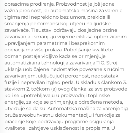
obrascima prodiranja. Proizvodnost je još jedna
važna prednost, jer automatska mašina za varenje
tigima radi neprekidno bez umora, prekida ili
smanjenja performansi koji utječu na ljudske
zavarivače. Ti sustavi održavaju dosljedne brzine
zavarivanja i smanjuju vrijeme ciklusa optimiziranim
upravljanjem parametrima i besprekornim
operacijama više prolaza. Poboljšanje kvalitete
odmah postaje vidljivo kada se primjenjuje
automatizirana tehnologija zavarivanja TIG. Stroj
uklanja uobičajene nedostatke povezane s ručnim
zavarivanjem, uključujući poroznost, nedostatak
fuzije i nepravilan izgled perla. U skladu s člankom 3.
stavkom 2. točkom (a) ovog članka, za sve proizvode
koji se upotrebljavaju u proizvodnji toplinske
energije, za koje se primjenjuje određena metoda,
utvrđuje se da su: Automatska mašina za varenje tig
pruža sveobuhvatnu dokumentaciju i funkcije za
praćenje koje podržavaju programe osiguranja
kvalitete i zahtjeve usklađenosti s propisima. U