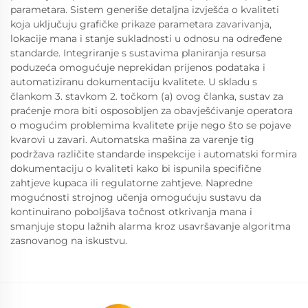
parametara. Sistem generiše detaljna izvješća o kvaliteti
koja uključuju grafičke prikaze parametara zavarivanja,
lokacije mana i stanje sukladnosti u odnosu na određene
standarde. Integriranje s sustavima planiranja resursa
poduzeća omogućuje neprekidan prijenos podataka i
automatiziranu dokumentaciju kvalitete. U skladu s
člankom 3. stavkom 2. točkom (a) ovog članka, sustav za
praćenje mora biti osposobljen za obavješćivanje operatora
o mogućim problemima kvalitete prije nego što se pojave
kvarovi u zavari. Automatska mašina za varenje tig
podržava različite standarde inspekcije i automatski formira
dokumentaciju o kvaliteti kako bi ispunila specifične
zahtjeve kupaca ili regulatorne zahtjeve. Napredne
mogućnosti strojnog učenja omogućuju sustavu da
kontinuirano poboljšava točnost otkrivanja mana i
smanjuje stopu lažnih alarma kroz usavršavanje algoritma
zasnovanog na iskustvu.