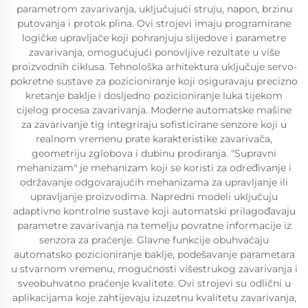
parametrom zavarivanja, uključujući struju, napon, brzinu
putovanja i protok plina. Ovi strojevi imaju programirane
logičke upravljače koji pohranjuju slijedove i parametre
zavarivanja, omogućujući ponovljive rezultate u više
proizvodnih ciklusa. Tehnološka arhitektura uključuje servo-
pokretne sustave za pozicioniranje koji osiguravaju precizno
kretanje baklje i dosljedno pozicioniranje luka tijekom
cijelog procesa zavarivanja. Moderne automatske mašine
za zavarivanje tig integriraju sofisticirane senzore koji u
realnom vremenu prate karakteristike zavarivača,
geometriju zglobova i dubinu prodiranja. "Supravni
mehanizam" je mehanizam koji se koristi za određivanje i
održavanje odgovarajućih mehanizama za upravljanje ili
upravljanje proizvodima. Napredni modeli uključuju
adaptivne kontrolne sustave koji automatski prilagođavaju
parametre zavarivanja na temelju povratne informacije iz
senzora za praćenje. Glavne funkcije obuhvaćaju
automatsko pozicioniranje baklje, podešavanje parametara
u stvarnom vremenu, mogućnosti višestrukog zavarivanja i
sveobuhvatno praćenje kvalitete. Ovi strojevi su odlični u
aplikacijama koje zahtijevaju izuzetnu kvalitetu zavarivanja,