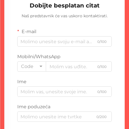
Dobijte besplatan citat
Naš predstavnik će vas uskoro kontaktirati.
E-mail
0/100
Mobilni/WhatsApp
Code
0/100
Ime
0/100
Ime poduzeća
0/200