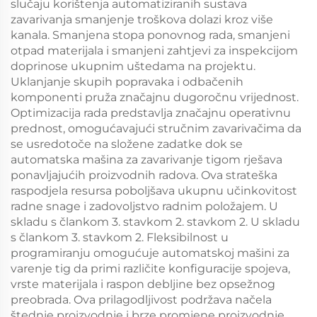
slučaju korištenja automatiziranih sustava
zavarivanja smanjenje troškova dolazi kroz više
kanala. Smanjena stopa ponovnog rada, smanjeni
otpad materijala i smanjeni zahtjevi za inspekcijom
doprinose ukupnim uštedama na projektu.
Uklanjanje skupih popravaka i odbačenih
komponenti pruža značajnu dugoročnu vrijednost.
Optimizacija rada predstavlja značajnu operativnu
prednost, omogućavajući stručnim zavarivačima da
se usredotoče na složene zadatke dok se
automatska mašina za zavarivanje tigom rješava
ponavljajućih proizvodnih radova. Ova strateška
raspodjela resursa poboljšava ukupnu učinkovitost
radne snage i zadovoljstvo radnim položajem. U
skladu s člankom 3. stavkom 2. stavkom 2. U skladu
s člankom 3. stavkom 2. Fleksibilnost u
programiranju omogućuje automatskoj mašini za
varenje tig da primi različite konfiguracije spojeva,
vrste materijala i raspon debljine bez opsežnog
preobrada. Ova prilagodljivost podržava načela
štednje proizvodnje i brze promjene proizvodnje.