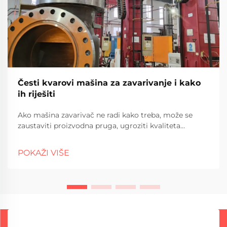
Česti kvarovi mašina za zavarivanje i kako
ih riješiti
Ako mašina zavarivač ne radi kako treba, može se
zaustaviti proizvodna pruga, ugroziti kvaliteta
zavarivanja i uzrokovati skupo vrijeme zastoja u
industrijskim operacijama. Razumijevanje uobičajenih
POKAŽI VIŠE
grešaka i njihovih metoda rješavanja problema je od
suštinskog značaja za održavanje dosljednih rezultata
zavarivanja.