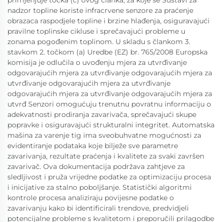
primjenjuje točka (c) ovog članka, za koje se Sustavi za
nadzor topline koriste infracrvene senzore za praćenje
obrazaca raspodjele topline i brzine hlađenja, osiguravajući
pravilne toplinske cikluse i sprečavajući probleme u
zonama pogođenim toplinom. U skladu s člankom 3.
stavkom 2. točkom (a) Uredbe (EZ) br. 765/2008 Europska
komisija je odlučila o uvođenju mjera za utvrđivanje
odgovarajućih mjera za utvrđivanje odgovarajućih mjera za
utvrđivanje odgovarajućih mjera za utvrđivanje
odgovarajućih mjera za utvrđivanje odgovarajućih mjera za
utvrđ Senzori omogućuju trenutnu povratnu informaciju o
adekvatnosti prodiranja zavarivača, sprečavajući skupe
popravke i osiguravajući strukturalni integritet. Automatska
mašina za varenje tig ima sveobuhvatne mogućnosti za
evidentiranje podataka koje bilježe sve parametre
zavarivanja, rezultate praćenja i kvalitete za svaki završen
zavarivač. Ova dokumentacija podržava zahtjeve za
sledljivost i pruža vrijedne podatke za optimizaciju procesa
i inicijative za stalno poboljšanje. Statistički algoritmi
kontrole procesa analiziraju povijesne podatke o
zavarivanju kako bi identificirali trendove, predvidjeli
potencijalne probleme s kvalitetom i preporučili prilagodbe