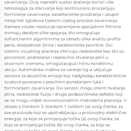
zavarivanja. Ovaj napredni sustav praćenja koristi više
tehnologija za otkrivanje koji kontinuirano procjenjuju
formiranje zavarivanja, karakteristike prodiranja i ukupni
integritet zglobova tijekom cijelog procesa zavarivanja.
Kamere visoke rezolucije opremljene specijalnim filtrima
snimaju detaljne slike spajanja, što omogućuje
sofisticiranim algoritmima za obradu slika analizu profila
perla, dosljednosti širine i karakteristika površine. Ovi
sistemi vizualnog praćenja otkrivaju nedostatke kao što su
poroznost, podrezanje i nepravilno stvaranje perli u
stvarnom vremenu, omogućavajući hitnu korektivnu
akciju. Automatska mašina za varenje tig-a uključuje
senzore za akustične emisije koji nadgledaju karakteristične
zvukove povezane s pravilnim ponašanjem luka i
formiranjem zavarivanja. Ovi senzori mogu otkriti hvatanje
plina, nedostatak fuzije i druge podpovršinske defekte koji
se ne mogu vidjeti konvencionalnim metodama praćenja. U
skladu s člankom 3. stavkom 1. točkom (a) ovog članka, za
sve proizvode koji se upotrebljavaju u proizvodnji električne
energije, za koje se primjenjuje točka (a) ovog članka, za
koje se primjenjuje točka (b) ovog članka, za koje se