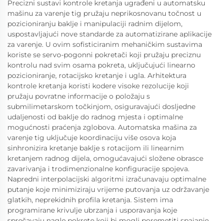
Precizni sustavi kontrole kretanja ugrađeni u automatsku
mašinu za varenje tig pružaju neprikosnovanu točnost u
pozicioniranju baklje i manipulaciji radnim dijelom,
uspostavljajući nove standarde za automatizirane aplikacije
za varenje. U ovim sofisticiranim mehaničkim sustavima
koriste se servo-pogonni pokretači koji pružaju preciznu
kontrolu nad svim osama pokreta, uključujući linearno
pozicioniranje, rotacijsko kretanje i ugla. Arhitektura
kontrole kretanja koristi kodere visoke rezolucije koji
pružaju povratne informacije o položaju s
submilimetarskom točkinjom, osiguravajući dosljedne
udaljenosti od baklje do radnog mjesta i optimalne
mogućnosti praćenja zglobova. Automatska mašina za
varenje tig uključuje koordinaciju više osova koja
sinhronizira kretanje baklje s rotacijom ili linearnim
kretanjem radnog dijela, omogućavajući složene obrasce
zavarivanja i trodimenzionalne konfiguracije spojeva.
Napredni interpolacijski algoritmi izračunavaju optimalne
putanje koje minimiziraju vrijeme putovanja uz održavanje
glatkih, neprekidnih profila kretanja. Sistem ima
programirane krivulje ubrzanja i usporavanja koje
sprečavaju nagle pokrete koji bi mogli poremetiti spajanje