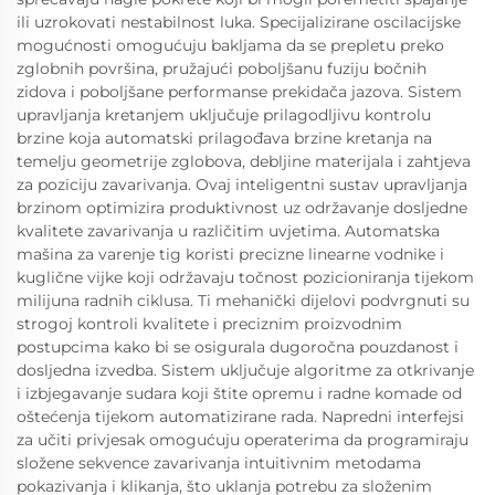
ili uzrokovati nestabilnost luka. Specijalizirane oscilacijske
mogućnosti omogućuju bakljama da se prepletu preko
zglobnih površina, pružajući poboljšanu fuziju bočnih
zidova i poboljšane performanse prekidača jazova. Sistem
upravljanja kretanjem uključuje prilagodljivu kontrolu
brzine koja automatski prilagođava brzine kretanja na
temelju geometrije zglobova, debljine materijala i zahtjeva
za poziciju zavarivanja. Ovaj inteligentni sustav upravljanja
brzinom optimizira produktivnost uz održavanje dosljedne
kvalitete zavarivanja u različitim uvjetima. Automatska
mašina za varenje tig koristi precizne linearne vodnike i
kuglične vijke koji održavaju točnost pozicioniranja tijekom
milijuna radnih ciklusa. Ti mehanički dijelovi podvrgnuti su
strogoj kontroli kvalitete i preciznim proizvodnim
postupcima kako bi se osigurala dugoročna pouzdanost i
dosljedna izvedba. Sistem uključuje algoritme za otkrivanje
i izbjegavanje sudara koji štite opremu i radne komade od
oštećenja tijekom automatizirane rada. Napredni interfejsi
za učiti privjesak omogućuju operaterima da programiraju
složene sekvence zavarivanja intuitivnim metodama
pokazivanja i klikanja, što uklanja potrebu za složenim