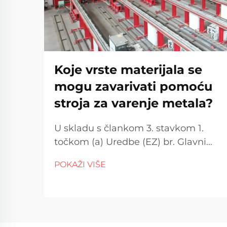
Koje vrste materijala se
mogu zavarivati pomoću
stroja za varenje metala?
U skladu s člankom 3. stavkom 1.
točkom (a) Uredbe (EZ) br. Glavni
razlozi? Jednostavno je jeftiniji od
POKAŽI VIŠE
drugih i dobro radi u...