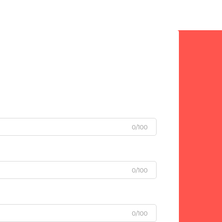
Cijevi koje se koriste u naftnim,
plinskim, petrokemijskim i
energetskim postrojenjima...
0/100
0/100
0/100