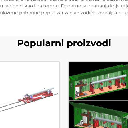
u radionici kao i na terenu. Dodatne razmatranja koje utj
riložene priborine poput varivačkih vodiča, zemaljskih šip
Popularni proizvodi