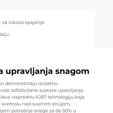
r za lukovo spajanje
daju
 upravljanja snagom
jevi demonstriraju izuzetnu
oje sofisticirane sustave upravljanja
žava naprednu IGBT tehnologiju koja
kontrolu nad svarnim strujom,
enjem potrošnje snage za do 50% u