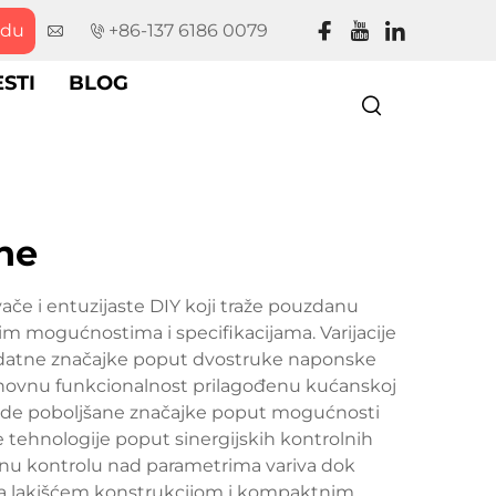
udu
+86-137 6186 0079
ESTI
BLOG
ne
vače i entuzijaste DIY koji traže pouzdanu
im mogućnostima i specifikacijama. Varijacije
i dodatne značajke poput dvostruke naponske
 osnovnu funkcionalnost prilagođenu kućanskoj
, nude poboljšane značajke poput mogućnosti
e tehnologije poput sinergijskih kontrolnih
iznu kontrolu nad parametrima variva dok
 sa lakišćem konstrukcijom i kompaktnim