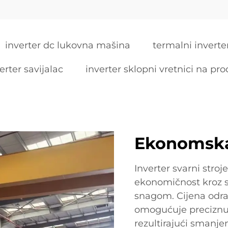
inverter dc lukovna mašina
termalni inverte
erter savijalac
inverter sklopni vretnici na pro
Ekonomska
Inverter svarni stro
ekonomičnost kroz sv
snagom. Cijena odra
omogućuje preciznu 
rezultirajući smanj