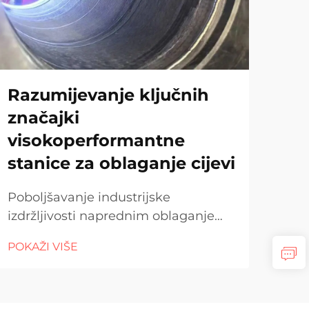
Razumijevanje ključnih
Ka
značajki
za
visokoperformantne
Raz
stanice za oblaganje cijevi
zava
revo
Poboljšavanje industrijske
POK
term
izdržljivosti naprednim oblaganjem
pos
cijevi. Industrijska infrastruktura u
razl
POKAŽI VIŠE
velikoj mjeri ovisi o pouzdanoj
dist
opremi koja može izdržati visoke
i ke
tlakove, koroziju i neprekidan rad.