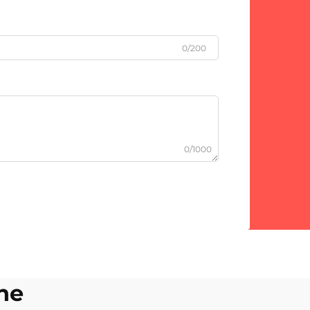
0/200
0/1000
ne