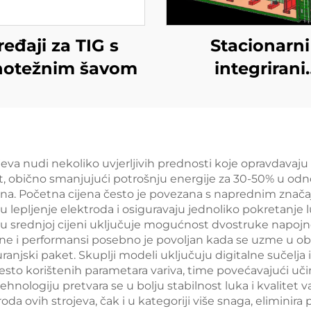
ređaji za TIG s
Stacionarni
notežnim šavom
integrirani
horizontalni nap
stanica za konte
jeva nudi nekoliko uvjerljivih prednosti koje opravdavaju 
, obično smanjujući potrošnju energije za 30-50% u odno
na. Početna cijena često je povezana s naprednim zna
ju lepljenje elektroda i osiguravaju jednoliko pokretanje 
u srednjoj cijeni uključuje mogućnost dvostruke napojne 
e i performansi posebno je povoljan kada se uzme u obzi
guranjski paket. Skuplji modeli uključuju digitalne sučelj
sto korištenih parametara variva, time povećavajući uči
nologiju pretvara se u bolju stabilnost luka i kvalitet 
iroda ovih strojeva, čak i u kategoriji više snaga, elimin