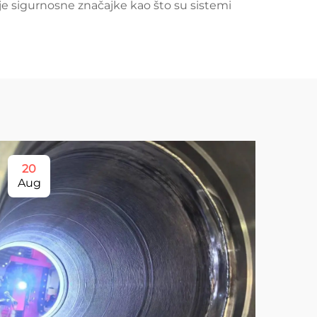
je sigurnosne značajke kao što su sistemi
20
1
Aug
Se