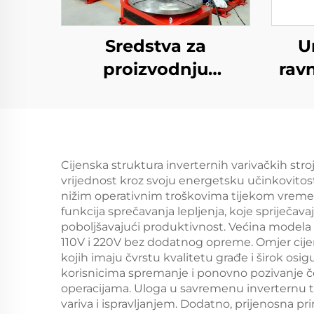
Sredstva za
U
proizvodnju
rav
električne energije
Cijenska struktura inverternih varivačkih stro
vrijednost kroz svoju energetsku učinkovitost
nižim operativnim troškovima tijekom vreme
funkcija sprečavanja lepljenja, koje spriječava
poboljšavajući produktivnost. Većina modela 
110V i 220V bez dodatnog opreme. Omjer cijen
kojih imaju čvrstu kvalitetu građe i širok osi
korisnicima spremanje i ponovno pozivanje če
operacijama. Uloga u savremenu inverternu teh
variva i ispravljanjem. Dodatno, prijenosna pr