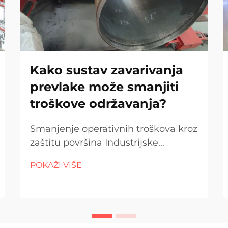
Kako sustav zavarivanja
prevlake može smanjiti
troškove održavanja?
Smanjenje operativnih troškova kroz
zaštitu površina Industrijske
operacije stalno se bore protiv
POKAŽI VIŠE
izazova trošenja, korozije i
degradacije opreme. Kada strojevi i
komponente prerano otkazuju,
tvrtke su prisiljene apsorbirati
visoke...