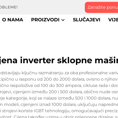
Zatražite pon
OBLEME!
O NAMA
PROIZVODI
SLUČAJEVI
VIJ
ijena inverter sklopne maši
edstavljaju ključnu razmatranju za oba profesionalne vari
tipično u rasponu od 200 do 2000 dolara, ovisno o njihov
 tipično raspoložive od 100 do 300 ampera, cikluse rada 
 strojevi, cijenjeni između 200 i 500 dolara, obično nude
je kategorije, koji se nalaze između 500 i 1000 dolara
um modeli, cijenjeni iznad 1000 dolara, uključuju napredn
i strojevi koriste IGBT tehnologiju, omogućavajući prec
itost. Cijena također uzima u obzir prijenosne dizajne,