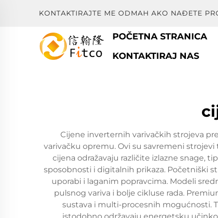
KONTAKTIRAJTE ME ODMAH AKO NAĐETE PR
POČETNA STRANICA
KONTAKTIRAJ NAS
c
Cijene inverternih varivačkih strojeva pr
varivačku opremu. Ovi su savremeni strojevi 
cijena odražavaju različite izlazne snage,
sposobnosti i digitalnih prikaza. Početniški
uporabi i laganim popravcima. Modeli sredn
pulsnog variva i bolje cikluse rada. Premi
sustava i multi-procesnih mogućnosti. T
istodobno održavaju energetsku učinkov