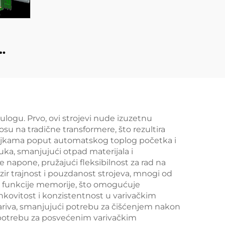
latni
jnere
ulogu. Prvo, ovi strojevi nude izuzetnu
su na tradične transformere, što rezultira
čajkama poput automatskog toplog početka i
luka, smanjujući otpad materijala i
napone, pružajući fleksibilnost za rad na
r trajnost i pouzdanost strojeva, mnogi od
a i funkcije memorije, što omogućuje
nkovitost i konzistentnost u varivačkim
variva, smanjujući potrebu za čišćenjem nakon
ira potrebu za posvećenim varivačkim