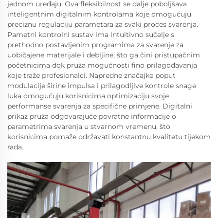
jednom uređaju. Ova fleksibilnost se dalje poboljšava
inteligentnim digitalnim kontrolama koje omogućuju
preciznu regulaciju parametara za svaki proces svarenja.
Pametni kontrolni sustav ima intuitivno sučelje s
prethodno postavljenim programima za svarenje za
uobičajene materijale i debljine, što ga čini pristupačnim
početnicima dok pruža mogućnosti fino prilagođavanja
koje traže profesionalci. Napredne značajke poput
modulacije širine impulsa i prilagodljive kontrole snage
luka omogućuju korisnicima optimizaciju svoje
performanse svarenja za specifične primjene. Digitalni
prikaz pruža odgovarajuće povratne informacije o
parametrima svarenja u stvarnom vremenu, što
korisnicima pomaže održavati konstantnu kvalitetu tijekom
rada.