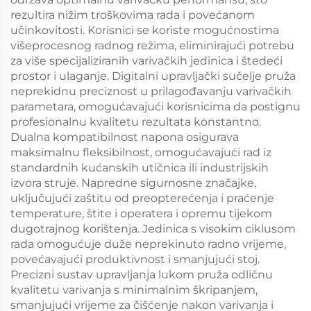
rezultira nižim troškovima rada i povećanom
učinkovitosti. Korisnici se koriste mogućnostima
višeprocesnog radnog režima, eliminirajući potrebu
za više specijaliziranih varivačkih jedinica i štedeći
prostor i ulaganje. Digitalni upravljački sučelje pruža
neprekidnu preciznost u prilagođavanju varivačkih
parametara, omogućavajući korisnicima da postignu
profesionalnu kvalitetu rezultata konstantno.
Dualna kompatibilnost napona osigurava
maksimalnu fleksibilnost, omogućavajući rad iz
standardnih kućanskih utičnica ili industrijskih
izvora struje. Napredne sigurnosne značajke,
uključujući zaštitu od preopterećenja i praćenje
temperature, štite i operatera i opremu tijekom
dugotrajnog korištenja. Jedinica s visokim ciklusom
rada omogućuje duže neprekinuto radno vrijeme,
povećavajući produktivnost i smanjujući stoj.
Precizni sustav upravljanja lukom pruža odličnu
kvalitetu varivanja s minimalnim škripanjem,
smanjujući vrijeme za čišćenje nakon varivanja i