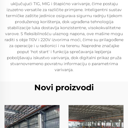
uključujući TIG, MIG i štapićno varivanje, čime postaju
izuzetno versatile za različite primjene. Inteligentni sustav
termičke zaštite jedinice osigurava sigurnu radnju tijekom
produženog korištenja, dok ugrađena tehnologija
stabilizacije luka dostavlja konzistentne, visokokvalitetne
varove. S fleksibilnošću ulaznog napona, ove mašine mogu
raditi s obje 110V i 220V izvorima moći, čime su prilagođene
za operacije i u radionici i na terenu. Napredne značajke
poput 'hot start' i funkcija sprečavanja lepljenja
poboljšavaju iskustvo varivanja, dok digitalni prikaz pruža
stvarnovremeno povratnu informaciju o parametrima
varivanja.
Novi proizvodi