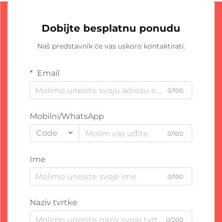
Dobijte besplatnu ponudu
Naš predstavnik će vas uskoro kontaktirati.
Email
0/100
Mobilni/WhatsApp
Code
0/100
Ime
0/100
Naziv tvrtke
0/200