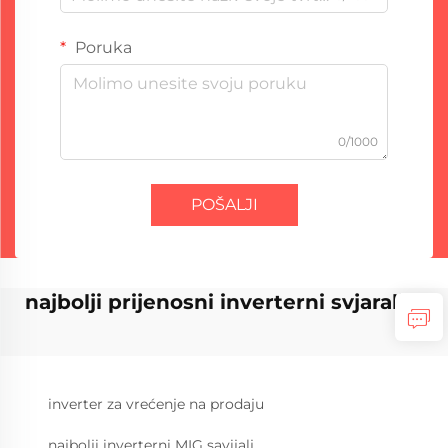
Poruka
0/1000
POŠALJI
najbolji prijenosni inverterni svjaraljki
inverter za vrećenje na prodaju
najbolji inverterni MIG savijalj