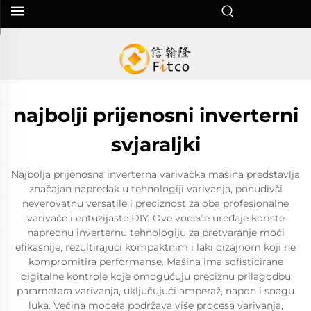
najbolji prijenosni inverterni
svjaraljki
Najbolja prijenosna inverterna varivačka mašina predstavlja
značajan napredak u tehnologiji varivanja, ponudivši
neverovatnu versatile i preciznost za oba profesionalne
varivače i entuzijaste DIY. Ove vodeće uređaje koriste
naprednu inverternu tehnologiju za pretvaranje moći
efikasnije, rezultirajući kompaktnim i laki dizajnom koji ne
kompromitira performanse. Mašina ima sofisticirane
digitalne kontrole koje omogućuju preciznu prilagodbu
parametara varivanja, uključujući amperaž, napon i snagu
luka. Većina modela podržava više procesa varivanja,