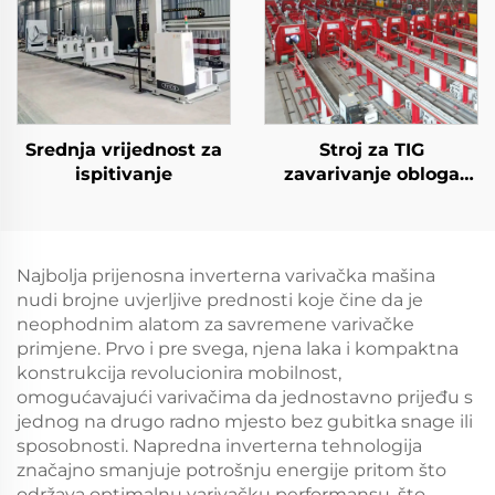
Srednja vrijednost za
Stroj za TIG
ispitivanje
zavarivanje obloga
cijevi za naftu i plin
Najbolja prijenosna inverterna varivačka mašina
nudi brojne uvjerljive prednosti koje čine da je
neophodnim alatom za savremene varivačke
primjene. Prvo i pre svega, njena laka i kompaktna
konstrukcija revolucionira mobilnost,
omogućavajući varivačima da jednostavno prijeđu s
jednog na drugo radno mjesto bez gubitka snage ili
sposobnosti. Napredna inverterna tehnologija
značajno smanjuje potrošnju energije pritom što
održava optimalnu varivačku performansu, što