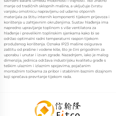
savršeni balans između mobilnosti i trajnosti. Teži znatno
manje od tradičnih sklopnih mašina, a uključuje čvrstu
vanjsku omotnicu napravljenu od udarno otpornih
materijala za štitu internih komponenti tijekom prijevoza i
korištenja u zahtjevnim okruženjima. Sustav hlađenja ima
napredno upravljanje toplinom s više ventilatora za
hlađenje i prevelikim toplinskim sjenkama kako bi se
održao optimalni radni temperaturni raspon tijekom
produženog korištenja. Oznaka IP23 mašine osigurava
zaštitu od prašine i vodene kiše, što je čini prigodnim za
uporabu i unutar i izvan zgrade. Nazadnjem, iako je malog
dimenzija, jedinica održava industrijsku kvalitetu građe s
teškim ulaznim i izlaznim spojevima, pojačanim
montažnim točkama za pribor i stabilnim baznim dizajnom
koji sprečava prevrtanje tijekom rada.