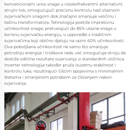
konvencionalni unos snage u visokofrekventni alternativni
strujni tok, omogućujući preciznu kontrolu nad izlaznom
svjarivačkom snagom dok značajno smanjuje veličinu i
težinu transformatora. Tehnologija postiže impresivnu
učinkovitost snage, pretvarajući do 85% ulazne snage u
korisnu svjarivačku energiju, u usporedbi s tradičnim
svjarivačima koji obično djeluju na razini 60% učinkovitosti.
Ova poboljšana učinkovitost ne samo što smanjuje
potrošnju energije i troškove rada, već omogućuje stroju da
dostiže odlične rezultate svjarivanja iz standardnih utičnica.
Inverter tehnologija također pruža izuzetnu stabilnost i
kontrolu luka, rezultirajući čišćim spojevima s minimalnim
štetama i smanjenom potrebom za čišćenjem nakon
svjarivanja.