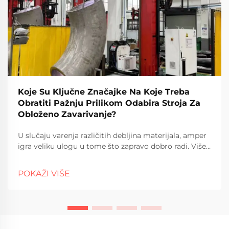
Koje Su Ključne Značajke Na Koje Treba
Obratiti Pažnju Prilikom Odabira Stroja Za
Obloženo Zavarivanje?
U slučaju varenja različitih debljina materijala, amper
igra veliku ulogu u tome što zapravo dobro radi. Više
ampera obično znači više toplote se stavlja u m...
POKAŽI VIŠE