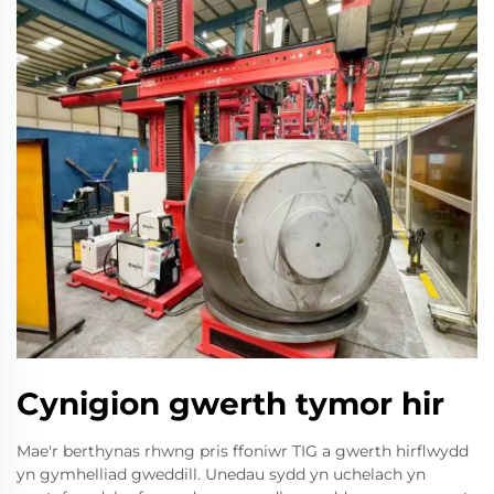
Cynigion gwerth tymor hir
Mae'r berthynas rhwng pris ffoniwr TIG a gwerth hirflwydd
yn gymhelliad gweddill. Unedau sydd yn uchelach yn