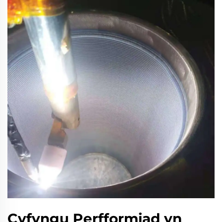
Cyfyngu Perfformiad yn