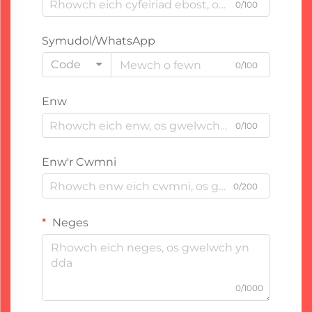
0/100
Symudol/WhatsApp
Code
0/100
Enw
0/100
Enw'r Cwmni
0/200
Neges
0/1000