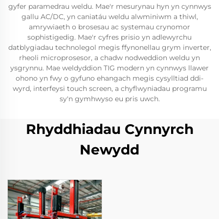
gyfer paramedrau weldu. Mae'r mesurynau hyn yn cynnwys
gallu AC/DC, yn caniatáu weldu alwminiwm a thiwl,
amrywiaeth o brosesau ac systemau crynomor
sophistigedig. Mae'r cyfres prisio yn adlewyrchu
datblygiadau technolegol megis ffynonellau grym inverter,
rheoli microprosesor, a chadw nodweddion weldu yn
ysgrynnu. Mae weldyddion TIG modern yn cynnwys llawer
ohono yn fwy o gyfuno ehangach megis cysylltiad ddi-
wyrd, interfeysi touch screen, a chyflwyniadau programu
sy'n gymhwyso eu pris uwch.
Rhyddhiadau Cynnyrch
Newydd