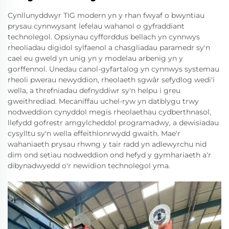
Cynllunyddwyr TIG modern yn y rhan fwyaf o bwyntiau
prysau cynnwysant lefelau wahanol o gyfraddiant
technolegol. Opsiynau cyfforddus bellach yn cynnwys
rheoliadau digidol sylfaenol a chasgliadau paramedr sy'n
cael eu gweld yn unig yn y modelau arbenig yn y
gorffennol. Unedau canol-gyfartalog yn cynnwys systemau
rheoli pwerau newyddion, rheolaeth sgwâr sefydlog wedi'i
wella, a threfniadau defnyddiwr sy'n helpu i greu
gweithrediad. Mecaniffau uchel-ryw yn datblygu trwy
nodweddion cynyddol megis rheolaethau cydberthnasol,
llefydd gofrestr amgylcheddol programadwy, a dewisiadau
cysylltu sy'n wella effeithlonrwydd gwaith. Mae'r
wahaniaeth prysau rhwng y tair radd yn adlewyrchu nid
dim ond setiau nodweddion ond hefyd y gymhariaeth a'r
dibynadwyedd o'r newidion technolegol yma.