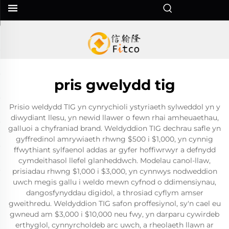
pris gwelydd tig
Prisio weldydd TIG yn cynrychioli ystyriaeth sylweddol yn y
diwydiant llesu, yn newid llawer o fewn rhai amheuaethau,
galluoi a chyfraniad brand. Weldyddion TIG dechrau safle yn
gyffredinol amrywiaeth rhwng $500 i $1,000, yn cynnig
ffwythiant sylfaenol addas ar gyfer hoffiwrwyr a defnydd
cymdeithasol llefel glanheddwch. Modelau canol-llaw,
prisiadau rhwng $1,000 i $3,000, yn cynnwys nodweddion
uwch megis gallu i weldo mewn cyfnod o ddimensiynau,
dangosfynyddau digidol, a throsiad cyflym amser
gweithredu. Weldyddion TIG safon proffesiynol, sy'n cael eu
gwneud am $3,000 i $10,000 neu fwy, yn darparu cywirdeb
erthyglol, cynnyrcholdeb arc uwch, a rheolaeth llawn ar