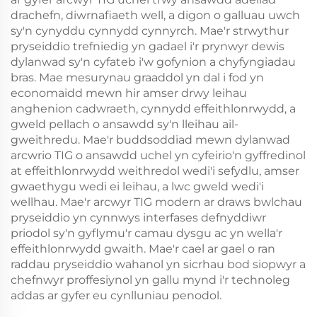
drachefn, diwrnafiaeth well, a digon o galluau uwch
sy'n cynyddu cynnydd cynnyrch. Mae'r strwythur
pryseiddio trefniedig yn gadael i'r prynwyr dewis
dylanwad sy'n cyfateb i'w gofynion a chyfyngiadau
bras. Mae mesurynau graaddol yn dal i fod yn
economaidd mewn hir amser drwy leihau
anghenion cadwraeth, cynnydd effeithlonrwydd, a
gweld pellach o ansawdd sy'n lleihau ail-
gweithredu. Mae'r buddsoddiad mewn dylanwad
arcwrio TIG o ansawdd uchel yn cyfeirio'n gyffredinol
at effeithlonrwydd weithredol wedi'i sefydlu, amser
gwaethygu wedi ei leihau, a lwc gweld wedi'i
wellhau. Mae'r arcwyr TIG modern ar draws bwlchau
pryseiddio yn cynnwys interfases defnyddiwr
priodol sy'n gyflymu'r camau dysgu ac yn wella'r
effeithlonrwydd gwaith. Mae'r cael ar gael o ran
raddau pryseiddio wahanol yn sicrhau bod siopwyr a
chefnwyr proffesiynol yn gallu mynd i'r technoleg
addas ar gyfer eu cynlluniau penodol.