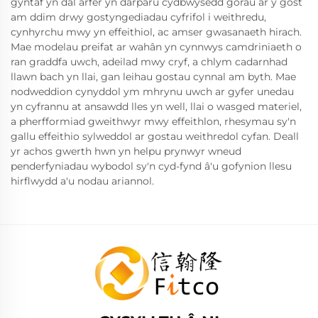
gyntaf yn dal arfer yn darparu cydbwysedd gorau ar y gost
am ddim drwy gostyngediadau cyfrifol i weithredu,
cynhyrchu mwy yn effeithiol, ac amser gwasanaeth hirach.
Mae modelau preifat ar wahân yn cynnwys camdriniaeth o
ran graddfa uwch, adeilad mwy cryf, a chlym cadarnhad
llawn bach yn llai, gan leihau gostau cynnal am byth. Mae
nodweddion cynyddol ym mhrynu uwch ar gyfer unedau
yn cyfrannu at ansawdd lles yn well, llai o wasged materiel,
a pherfformiad gweithwyr mwy effeithlon, rhesymau sy'n
gallu effeithio sylweddol ar gostau weithredol cyfan. Deall
yr achos gwerth hwn yn helpu prynwyr wneud
penderfyniadau wybodol sy'n cyd-fynd â'u gofynion llesu
hirflwydd a'u nodau ariannol.