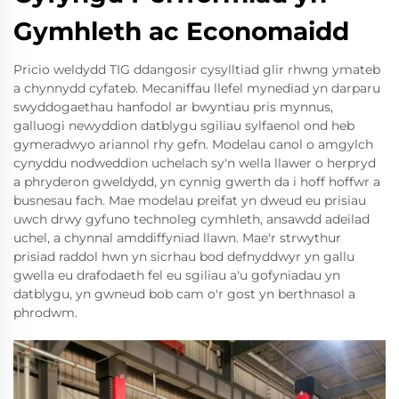
Gymhleth ac Economaidd
Pricio weldydd TIG ddangosir cysylltiad glir rhwng ymateb
a chynnydd cyfateb. Mecaniffau llefel mynediad yn darparu
swyddogaethau hanfodol ar bwyntiau pris mynnus,
galluogi newyddion datblygu sgiliau sylfaenol ond heb
gymeradwyo ariannol rhy gefn. Modelau canol o amgylch
cynyddu nodweddion uchelach sy'n wella llawer o herpryd
a phryderon gweldydd, yn cynnig gwerth da i hoff hoffwr a
busnesau fach. Mae modelau preifat yn dweud eu prisiau
uwch drwy gyfuno technoleg cymhleth, ansawdd adeilad
uchel, a chynnal amddiffyniad llawn. Mae'r strwythur
prisiad raddol hwn yn sicrhau bod defnyddwyr yn gallu
gwella eu drafodaeth fel eu sgiliau a'u gofyniadau yn
datblygu, yn gwneud bob cam o'r gost yn berthnasol a
phrodwm.