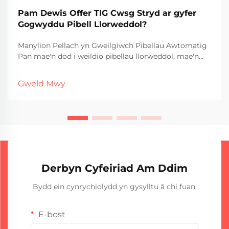
Pam Dewis Offer TIG Cwsg Stryd ar gyfer
Gogwyddu Pibell Llorweddol?
Manylion Pellach yn Gweilgiwch Pibellau Awtomatig
Pan mae'n dod i weildio pibellau llorweddol, mae'n
gyffredinol i gynhyrchwyr a thradwyr chwilio am
offer sy'n sicrhau cysonedd, cyflymder a chyflwr da o
Gweld Mwy
weild. O fewn y technolegau sydd ar gael, Straight
Seam TIG...
Derbyn Cyfeiriad Am Ddim
Bydd ein cynrychiolydd yn gysylltu â chi fuan.
E-bost