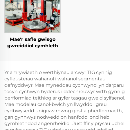
Mae'r safle gwisgo
gwreiddiol cymhleth
Yr amrywiaeth o werthiynau arcwyr TIG cynnig
cyfleusterau wahanol i wahanol segmentau
defnyddwyr. Mae myneddau cychwynol yn darparu
tocyn cychwyn hyderus i ddechreuwyr wrth gynnig
perfformiad teithiog ar gyfer tasgau gweld sylfaenol.
Mae modelau canol-bwlch yn llwyddo i greu
cydbwysedd unigryw rhwng gost a pherfformaeth,
gan gynnwys nodweddion hanfodol ond heb
gymhlethdod angenrheidiol. Justiffir y prysau uchel
ar gyfer arcwyr TIG uchel trwy ansawdd adeilad