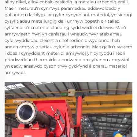
alloy nikel, alloy cobalt-basiedig, a metalau arbennig eraill.
Mae'r mesurau'n cynnwys paramedrau addawoloedd y
gallant eu datblygu ar gyfer cynyddiant materiol, yn sicrogi
cysylltiadau metallurgig da i unrhyw bopeth o'r taliad
sylfaenol a'r materiol cladding sydd wedi ei ddewis. Mae'r
amrywiaeth hwn yn caniatáu i wneudwrwyr ateb amau
cyfarwyddiadau cleient a chofnodion diwydiannol heb
angen amryw o setiau dylunio arbennig. Mae gallu'r system
i ddeall cynyddiant materiol amrywiol yn cynyddu i reoli
priodweddau thermaidd a nodweddion cyfrannu amrywiol,
yn cadw ansawdd cyson trwy gyd-fynd â pharau materiol
amrywiol.