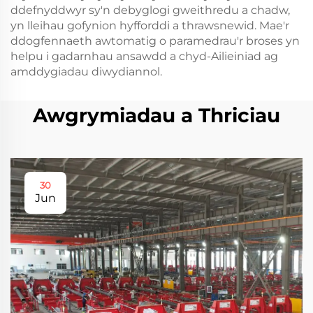
ddefnyddwyr sy'n debyglogi gweithredu a chadw,
yn lleihau gofynion hyfforddi a thrawsnewid. Mae'r
ddogfennaeth awtomatig o paramedrau'r broses yn
helpu i gadarnhau ansawdd a chyd-Ailieiniad ag
amddygiadau diwydiannol.
Awgrymiadau a Thriciau
30
Jun