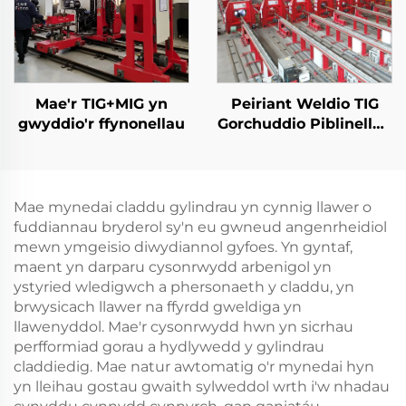
Mae'r TIG+MIG yn
Peiriant Weldio TIG
gwyddio'r ffynonellau
Gorchuddio Piblinellau
Olew a Nwy
Mae mynedai claddu gylindrau yn cynnig llawer o
fuddiannau bryderol sy'n eu gwneud angenrheidiol
mewn ymgeisio diwydiannol gyfoes. Yn gyntaf,
maent yn darparu cysonrwydd arbenigol yn
ystyried wledigwch a phersonaeth y claddu, yn
brwysicach llawer na ffyrdd gweldiga yn
llawenyddol. Mae'r cysonrwydd hwn yn sicrhau
perfformiad gorau a hydlywedd y gylindrau
claddiedig. Mae natur awtomatig o'r mynedai hyn
yn lleihau gostau gwaith sylweddol wrth i'w nhadau