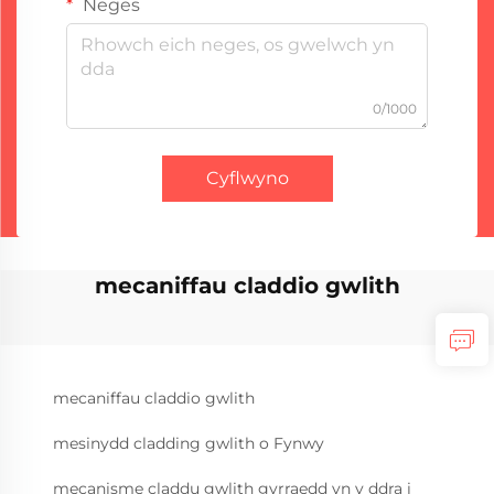
Neges
0/1000
Cyflwyno
mecaniffau claddio gwlith
mecaniffau claddio gwlith
mesinydd cladding gwlith o Fynwy
mecanisme claddu gwlith gyrraedd yn y ddra i