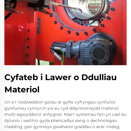
Cyfateb i Lawer o Ddulliau
Materiol
Un o'r nodweddion gorau ar gyfer cyfryngau cynllunio
gynlluniau cynnyrch yw eu cyd-dibynnolrwydd materiol
multi-egwyddorol anhygoel. Mae'r systemau hyn yn cael eu
dylunio i weithio gyda phencadlys eang o dechnolegau
cladding, gan gynnwys gwahanol graddau o acer inidog,