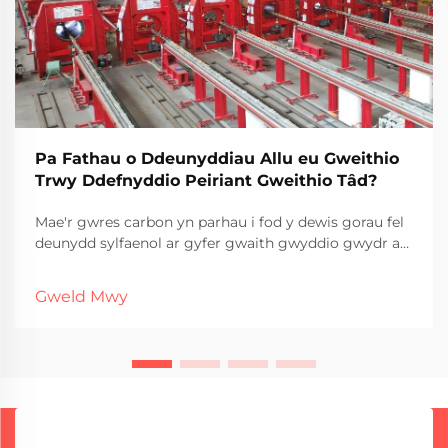
Pa Fathau o Ddeunyddiau Allu eu Gweithio
Trwy Ddefnyddio Peiriant Gweithio Tâd?
Mae'r gwres carbon yn parhau i fod y dewis gorau fel
deunydd sylfaenol ar gyfer gwaith gwyddio gwydr ar
draws llawer o sectorau. Y prif resymau? Mae'n syml
yn rhatach nag amgeisiau ac yn gweithio'n dda
Gweld Mwy
mewn s...