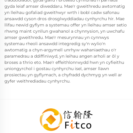
gyda leiaf amser diweddaru. Mae'r gweithredu awtomatig
yn lleihau gofaliad gweithwyr wrth i bobl cadw safonau
ansawdd cyson dros drosglwyddiadau cynhyrchu hir. Mae
llifau newid gyflym a systemau offer yn lleihau amser setio
rhwng maint cynllun gwahanol a chynnysion, yn uwchafu
amser gweithredu. Mae'r mesurynnau yn cynnwys
systemau rheoli ansawdd integredig sy'n wylio'n
awtomatig a chyn-argymell unrhyw wahaniaethau o'r
paramedrau a ddiffiniwyd, yn leihau angen arholi ar ôl y
broses a thrio eto. Mae'r effeithlonrwydd hwn yn cyfieithu
uniongyrchol i gostau cynhyrchu isel, amser llawn
prosiectau yn gyflymach, a chyfradd dychmyg yn well ar
gyfer weithrediadau cynhyrchu.