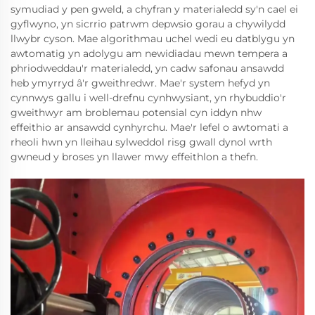
symudiad y pen gweld, a chyfran y materialedd sy'n cael ei
gyflwyno, yn sicrrio patrwm depwsio gorau a chywilydd
llwybr cyson. Mae algorithmau uchel wedi eu datblygu yn
awtomatig yn adolygu am newidiadau mewn tempera a
phriodweddau'r materialedd, yn cadw safonau ansawdd
heb ymyrryd â'r gweithredwr. Mae'r system hefyd yn
cynnwys gallu i well-drefnu cynhwysiant, yn rhybuddio'r
gweithwyr am broblemau potensial cyn iddyn nhw
effeithio ar ansawdd cynhyrchu. Mae'r lefel o awtomati a
rheoli hwn yn lleihau sylweddol risg gwall dynol wrth
gwneud y broses yn llawer mwy effeithlon a thefn.