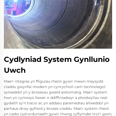
Cydlyniad System Gynllunio
Uwch
Mae'r integras yn ffigurau rheoli gywir mewn meysydd
claddu gwynfai modern yn cynrychioli cam technolegol
sylweddol yn y brosesau gweld awtomatig. Mae'r system
hwn yn cynnwys llawer o ddiffiniadwyr a phodwyliau real-
gydaith sy'n tracio ac yn addasu paramedrau allweddol yn
parhaus drwy gyfnod y broses claddu. Mae'r system rheoli
yn cadw cyd-orduniaeth gywir rhwng cyflymder troi'r gwin,