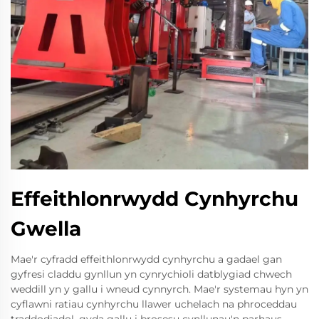
Effeithlonrwydd Cynhyrchu
Gwella
Mae'r cyfradd effeithlonrwydd cynhyrchu a gadael gan
gyfresi claddu gynllun yn cynrychioli datblygiad chwech
weddill yn y gallu i wneud cynnyrch. Mae'r systemau hyn yn
cyflawni ratiau cynhyrchu llawer uchelach na phroceddau
traddodiadol, gyda gallu i brosesu cynllunau'n parhaus