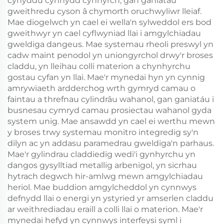
cynyddu cynnydd cynnyrch, gan ganiatáu
gweithredu cyson â chymorth oruchwyliwr lleiaf.
Mae diogelwch yn cael ei wella'n sylweddol ers bod
gweithwyr yn cael cyflwyniad llai i amgylchiadau
gweldiga dangeus. Mae systemau rheoli preswyl yn
cadw maint penodol yn uniongyrchol drwy'r broses
claddu, yn lleihau colli materion a chynhyrchu
gostau cyfan yn llai. Mae'r mynedai hyn yn cynnig
amrywiaeth ardderchog wrth gymryd camau o
faintau a threfnau cylindrâu wahanol, gan ganiatáu i
busnesau cymryd camau prosiectau wahanol gyda
system unig. Mae ansawdd yn cael ei werthu mewn
y broses trwy systemau monitro integredig sy'n
dilyn ac yn addasu paramedrau gweldiga'n parhaus.
Mae'r gylindrau claddiedig wedi'i gynhyrchu yn
dangos gysylltiad metallig arbenigol, yn sicrhau
hytrach degwch hir-amlwg mewn amgylchiadau
heriol. Mae buddion amgylcheddol yn cynnwys
defnydd llai o energi yn ystyried yr amserlen claddu
ar weithrediadau eraill a colli llai o materion. Mae'r
mynedai hefyd yn cynnwys interfeysi syml i