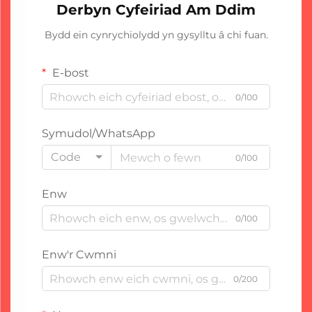
Derbyn Cyfeiriad Am Ddim
Bydd ein cynrychiolydd yn gysylltu â chi fuan.
E-bost
0/100
Symudol/WhatsApp
Code
0/100
Enw
0/100
Enw'r Cwmni
0/200