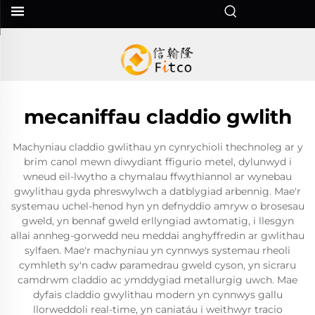
mecaniffau claddio gwlith
Machyniau claddio gwlithau yn cynrychioli thechnoleg ar y
brim canol mewn diwydiant ffigurio metel, dylunwyd i
wneud eil-lwytho a chymalau ffwythiannol ar wynebau
gwylithau gyda phreswylwch a datblygiad arbennig. Mae'r
systemau uchel-henod hyn yn defnyddio amryw o brosesau
gweld, yn bennaf gweld erllyngiad awtomatig, i llesgyn
allai annheg-gorwedd neu meddai anghyffredin ar gwlithau
sylfaen. Mae'r machyniau yn cynnwys systemau rheoli
cymhleth sy'n cadw paramedrau gweld cyson, yn sicraru
camdrwm claddio ac ymddygiad metallurgig uwch. Mae
dyfais claddio gwylithau modern yn cynnwys gallu
llorweddoli real-time, yn caniatáu i weithwyr tracio