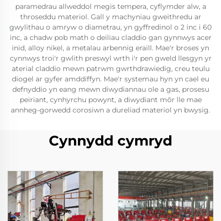
paramedrau allweddol megis tempera, cyflymder alw, a
throseddu materiol. Gall y machyniau gweithredu ar
gwylithau o amryw o diametrau, yn gyffredinol o 2 inc i 60
inc, a chadw pob math o deiliau claddio gan gynnwys acer
inid, alloy nikel, a metalau arbennig eraill. Mae'r broses yn
cynnwys troi'r gwlith preswyl wrth i'r pen gweld llesgyn yr
aterial claddio mewn patrwm gwrthdrawiedig, creu teulu
diogel ar gyfer amddiffyn. Mae'r systemau hyn yn cael eu
defnyddio yn eang mewn diwydiannau ole a gas, prosesu
peiriant, cynhyrchu powynt, a diwydiant môr lle mae
annheg-gorwedd corosiwn a dureliad materiol yn bwysig.
Cynnydd cymryd