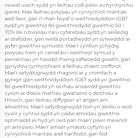
newid uwch sydd yn lleihau colli pŵer a chynhyrchu
gwres. Mae lleihau pwysau yn cynrychioli mantais
arall fawr, gan i'r rhan fwyaf o weithredyddion IGBT
sydd yn gweithio fel gweithredydd gweithio 50 i
70% llai o bwysau na'u cyfatebiau sydd yn seiliedig
ar drafodwr, gan wella portadlwydd yn sylweddol ar
gyfer gweithio symudol. Mae'r cynllun ychydig
pwysau hwn yn caniatáu i weithwyr symud y
peiriannau yn hawdd rhwng safleoedd gwaith, gan
gynyddu cynhyrchiant a lleihau straen corfforol.
Mae'r sefydlogrwydd rhagorol ar y cromfach a
gynigir gan weithredyddion IGBT sydd yn gweithio
fel gweithredydd yn sicrhau ansawdd gweithio
cyson ar draws mathau gwahanol o deithiau a
thrwch, gan lleihau diffygion a'r angen am
ailweithio. Mae'r sefydlogrwydd hon yn deillio o reoli
cywir y cyntwl sydd yn cadw amodau gweithio
optimaidd er hyd yn oed pan mae'r pŵer mewnol
yn amrywio. Mae'r amser ymateb cyflym yn
cynrychioli mantais arall hanfodol, gan fod