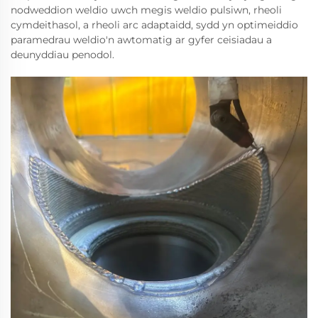
nodweddion weldio uwch megis weldio pulsiwn, rheoli
cymdeithasol, a rheoli arc adaptaidd, sydd yn optimeiddio
paramedrau weldio'n awtomatig ar gyfer ceisiadau a
deunyddiau penodol.