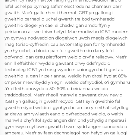
allbwn cyfred yn awtomatig i gynnal nodweddion arc o
lefel uchel pa bynnag safle'r electrode na chamau'r darn
gwaith. Mae'r gallu rheoli thermol IGBT yn galluogi
gweithio parhaol o uchel gwerth tra bod tymheredd
gweithio diogel yn cael ei chadw, gan amddiffyn y
peiriannau a'r weithiwr hefyd. Mae modiwlau IGBT modern
yn cynwys nodweddion diogelwch uwch megis diogelwch
rhag toriad-cyffredin, cau awtomatig pan fo'r tymheredd
yn rhy uchel, a blocio pan fo'r gweithredu dan y lefel
gofynnol, gan greu platfform weldio cryf a reliadwy. Mae'r
ennill effeithlonrwydd a gawsant drwy ddefnyddio
technoleg IGBT yn trosglwyddo'n uniongyrchol i gostau
gweithio is, gan i'r peiriannau weldio hyn drosi hyd at 85%
o'r pŵer mewnbydd yn egni weldio defnyddiol, o'i gymharu
â'r effeithlonrwydd o 50–60% o beiriannau weldio
traddodiadol. Mae'r rheoli manwl a gawsant drwy newid
IGBT yn galluogi'r gweithredydd IGBT sy'n gweithio fel
gweithredydd weldio i gynhyrchu arciau yn eithaf sefydlog
ar draws amrywiaeth eang o gyfredoedd weldio, o waith
manwl a chyfrifol sydd angen dim ond ychydig amperau i
gymhwyso cyflawni gwaith trwm sydd angen cannoedd o
amperau. Mae'r sylfaen dechnolegol hon hefyd yn galluogi