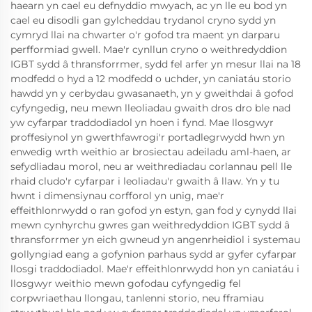
haearn yn cael eu defnyddio mwyach, ac yn lle eu bod yn
cael eu disodli gan gylcheddau trydanol cryno sydd yn
cymryd llai na chwarter o'r gofod tra maent yn darparu
perfformiad gwell. Mae'r cynllun cryno o weithredyddion
IGBT sydd â thransforrmer, sydd fel arfer yn mesur llai na 18
modfedd o hyd a 12 modfedd o uchder, yn caniatáu storio
hawdd yn y cerbydau gwasanaeth, yn y gweithdai â gofod
cyfyngedig, neu mewn lleoliadau gwaith dros dro ble nad
yw cyfarpar traddodiadol yn hoen i fynd. Mae llosgwyr
proffesiynol yn gwerthfawrogi'r portadlegrwydd hwn yn
enwedig wrth weithio ar brosiectau adeiladu aml-haen, ar
sefydliadau morol, neu ar weithrediadau corlannau pell lle
rhaid cludo'r cyfarpar i leoliadau'r gwaith â llaw. Yn y tu
hwnt i dimensiynau corfforol yn unig, mae'r
effeithlonrwydd o ran gofod yn estyn, gan fod y cynydd llai
mewn cynhyrchu gwres gan weithredyddion IGBT sydd â
thransforrmer yn eich gwneud yn angenrheidiol i systemau
gollyngiad eang a gofynion parhaus sydd ar gyfer cyfarpar
llosgi traddodiadol. Mae'r effeithlonrwydd hon yn caniatáu i
llosgwyr weithio mewn gofodau cyfyngedig fel
corpwriaethau llongau, tanlenni storio, neu fframiau