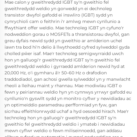
Mae calon y gweithredydd IGBT sy'n gweithio fel
gweithredydd weldio yn gorwedd yn ei dechnoleg
transistor dwyfol gafodd ei inswliro (IGBT) sydd yn
cynrychioli cam o feithrin i'r amlwg mewn cynllunio a
ffwythiant offer weldio. Mae technoleg IGBT yn cyfuno'r
nodweddion gorau o MOSFETs a thransistorau dwyfol, gan
greu dyfais newid sydd yn gweithio ar amlderion uchel
iawn tra bod hi'n delio â llwythoedd cyfred sylweddol gyda
cholled pŵer isaf. Mae'r technoleg semigwyrraidd uwch
hon yn galluogi'r gweithredydd IGBT sy'n gweithio fel
gweithredydd weldio i gyrraedd amlderion newid hyd at
20,000 Hz, o'i gymharu â'r 50–60 Hz o drafodion
traddodiadol, gan achosi gwella sylweddol yn y manwlacht
rheoli a lleihau maint y rhannau. Mae modiwlau IGBT o
fewn y peiriannau weldio hyn yn cynnwys yrrwyr gafodd eu
cynllunio'n gyswllt sydd yn monitro cyflwr y newidiadau ac
yn optimeiddio paramedrau perfformiad yn fyw, gan
sicrhau effeithlonrwydd uchaf a hyd oesoedd hirach. Mae'r
technoleg hon yn galluogi'r gweithredydd IGBT sy'n
gweithio fel gweithredydd weldio i ymateb i newidiadau
mewn cyflwr weldio o fewn miliseinnoedd, gan addasu