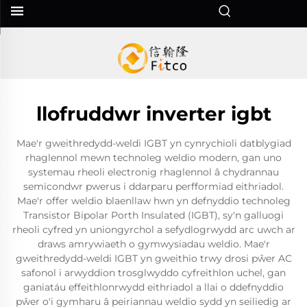
llofruddwr inverter igbt
Mae'r gweithredydd-weldi IGBT yn cynrychioli datblygiad
rhaglennol mewn technoleg weldio modern, gan uno
systemau rheoli electronig rhaglennol â chydrannau
semicondwr pwerus i ddarparu perfformiad eithriadol.
Mae'r offer weldio blaenllaw hwn yn defnyddio technoleg
Transistor Bipolar Porth Insulated (IGBT), sy'n galluogi
rheoli cyfred yn uniongyrchol a sefydlogrwydd arc uwch ar
draws amrywiaeth o gymwysiadau weldio. Mae'r
gweithredydd-weldi IGBT yn gweithio trwy drosi pŵer AC
safonol i arwyddion trosglwyddo cyfreithlon uchel, gan
ganiatáu effeithlonrwydd eithriadol a llai o ddefnyddio
pŵer o'i gymharu â peiriannau weldio sydd yn seiliedig ar