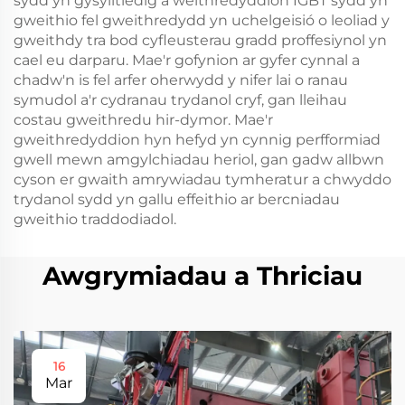
sydd yn gysylltiedig â weithredyddion IGBT sydd yn
gweithio fel gweithredydd yn uchelgeisió o leoliad y
gweithdy tra bod cyfleusterau gradd proffesiynol yn
cael eu darparu. Mae'r gofynion ar gyfer cynnal a
chadw'n is fel arfer oherwydd y nifer lai o ranau
symudol a'r cydranau trydanol cryf, gan lleihau
costau gweithredu hir-dymor. Mae'r
gweithredyddion hyn hefyd yn cynnig perfformiad
gwell mewn amgylchiadau heriol, gan gadw allbwn
cyson er gwaith amrywiadau tymheratur a chwyddo
trydanol sydd yn gallu effeithio ar bercniadau
gweithio traddodiadol.
Awgrymiadau a Thriciau
16
Mar