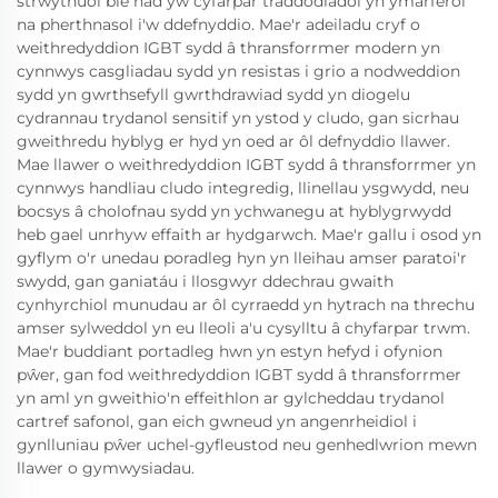
strwythuol ble nad yw cyfarpar traddodiadol yn ymarferol
na pherthnasol i'w ddefnyddio. Mae'r adeiladu cryf o
weithredyddion IGBT sydd â thransforrmer modern yn
cynnwys casgliadau sydd yn resistas i grio a nodweddion
sydd yn gwrthsefyll gwrthdrawiad sydd yn diogelu
cydrannau trydanol sensitif yn ystod y cludo, gan sicrhau
gweithredu hyblyg er hyd yn oed ar ôl defnyddio llawer.
Mae llawer o weithredyddion IGBT sydd â thransforrmer yn
cynnwys handliau cludo integredig, llinellau ysgwydd, neu
bocsys â cholofnau sydd yn ychwanegu at hyblygrwydd
heb gael unrhyw effaith ar hydgarwch. Mae'r gallu i osod yn
gyflym o'r unedau poradleg hyn yn lleihau amser paratoi'r
swydd, gan ganiatáu i llosgwyr ddechrau gwaith
cynhyrchiol munudau ar ôl cyrraedd yn hytrach na threchu
amser sylweddol yn eu lleoli a'u cysylltu â chyfarpar trwm.
Mae'r buddiant portadleg hwn yn estyn hefyd i ofynion
pŵer, gan fod weithredyddion IGBT sydd â thransforrmer
yn aml yn gweithio'n effeithlon ar gylcheddau trydanol
cartref safonol, gan eich gwneud yn angenrheidiol i
gynlluniau pŵer uchel-gyfleustod neu genhedlwrion mewn
llawer o gymwysiadau.