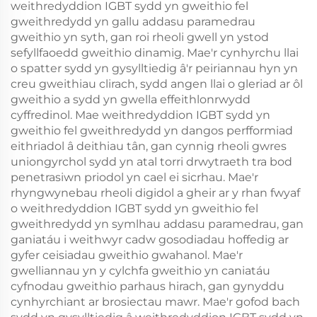
weithredyddion IGBT sydd yn gweithio fel
gweithredydd yn gallu addasu paramedrau
gweithio yn syth, gan roi rheoli gwell yn ystod
sefyllfaoedd gweithio dinamig. Mae'r cynhyrchu llai
o spatter sydd yn gysylltiedig â'r peiriannau hyn yn
creu gweithiau clirach, sydd angen llai o gleriad ar ôl
gweithio a sydd yn gwella effeithlonrwydd
cyffredinol. Mae weithredyddion IGBT sydd yn
gweithio fel gweithredydd yn dangos perfformiad
eithriadol â deithiau tân, gan cynnig rheoli gwres
uniongyrchol sydd yn atal torri drwytraeth tra bod
penetrasiwn priodol yn cael ei sicrhau. Mae'r
rhyngwynebau rheoli digidol a gheir ar y rhan fwyaf
o weithredyddion IGBT sydd yn gweithio fel
gweithredydd yn symlhau addasu paramedrau, gan
ganiatáu i weithwyr cadw gosodiadau hoffedig ar
gyfer ceisiadau gweithio gwahanol. Mae'r
gwelliannau yn y cylchfa gweithio yn caniatáu
cyfnodau gweithio parhaus hirach, gan gynyddu
cynhyrchiant ar brosiectau mawr. Mae'r gofod bach