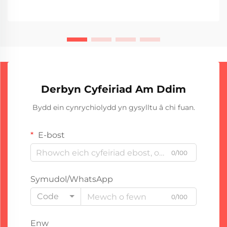
cyson...
Derbyn Cyfeiriad Am Ddim
Bydd ein cynrychiolydd yn gysylltu â chi fuan.
E-bost
0/100
Symudol/WhatsApp
Code
0/100
Enw