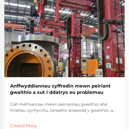
Anffwyddiannau cyffredin mewn peiriant
gweithio a sut i ddatrys eu problemau
Gall methiannau mewn peiriannau gweithio atal
llinellau cynhyrchu, tanseilio ansawdd y gweithio, a
greu parhaolrwydd costus mewn gweithrediadau
diwylliannol. Mae deall gwallau cyffredin a'u ffyrdd o
Gweld Mwy
ddatrys yn hanfodol i gynnal perfformiad gweithio