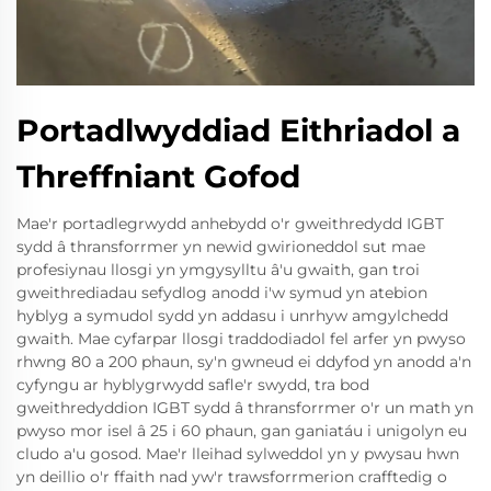
Portadlwyddiad Eithriadol a
Threffniant Gofod
Mae'r portadlegrwydd anhebydd o'r gweithredydd IGBT
sydd â thransforrmer yn newid gwirioneddol sut mae
profesiynau llosgi yn ymgysylltu â'u gwaith, gan troi
gweithrediadau sefydlog anodd i'w symud yn atebion
hyblyg a symudol sydd yn addasu i unrhyw amgylchedd
gwaith. Mae cyfarpar llosgi traddodiadol fel arfer yn pwyso
rhwng 80 a 200 phaun, sy'n gwneud ei ddyfod yn anodd a'n
cyfyngu ar hyblygrwydd safle'r swydd, tra bod
gweithredyddion IGBT sydd â thransforrmer o'r un math yn
pwyso mor isel â 25 i 60 phaun, gan ganiatáu i unigolyn eu
cludo a'u gosod. Mae'r lleihad sylweddol yn y pwysau hwn
yn deillio o'r ffaith nad yw'r trawsforrmerion crafftedig o