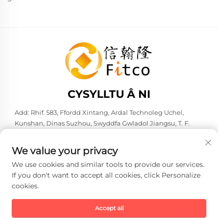
CYSYLLTU Â NI
Add: Rhif. 583, Ffordd Xintang, Ardal Technoleg Uchel,
Kunshan, Dinas Suzhou, Swyddfa Gwladol Jiangsu, T. F.
Tsieana. 215316
Ffôn:
+86-137 6186 0079
We value your privacy
E-bost:
[email protected]
We use cookies and similar tools to provide our services.
If you don't want to accept all cookies, click Personalize
cookies.
Hawlfraint © 2026 Faith-Han Intelligent Technology Co., Ltd.
Cediged yr holl hawliau. -
Polisi Preifatrwydd
Accept all