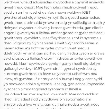
weithwyr wneud addasiadau gwybodus a chynnal ansawdd
gweithredu cyson. Mae technoleg rheoli cydweithredol,
sydd yn aml yn cael ei ganfod mewn weldwyr IGBT
gwrthdroi uchelgeintydd, yn cyfrifo a gosod paramedrau
gweithredu optimaidd yn awtomatig yn seiliedig ar math y
defnydd, dwysder a dewis y broses gweithredu, gan eilori'r
angen i gwestiynu a lleihau amser gosod ar gyfer ceisiadau
gweithredu cymhleth. Mae ffwythiannau cof i'r systemau
rheoli digidol hyn yn caniatáu i weithwyr storio setiau o
baramedrau a'u hoffir ar gyfer cyflwr gweithredu a
ddefnyddir yn aml, gan sicrhau canlyniadau cyson ar draws
sawl prosiect a lleihau'r cromlin dysgu ar gyfer gweithwyr
newydd. Mae'r cywirdeb a gynigir gan y rheoli digidol yn
galluogi weldwyr IGBT gwrthdroi i gynnal cywirdeb cy
currents gweithredu o fewn un y cant o uchafswm neu
islaw, o'i gymharu â'r amrywiad o bump i deg y cant sydd
yn nodweddiadol o systemau analog, gan achosi mynediad
cysonach, ymddangosiad cysonach i'r llinell a
phriodweddau mecanyddol cysonach. Mae nodweddion
rheoli arc adaptaidd yn cydbwysio'n awtomatig am
amrywiadau hyd yr arc, gan gynnal amodau gweithredu