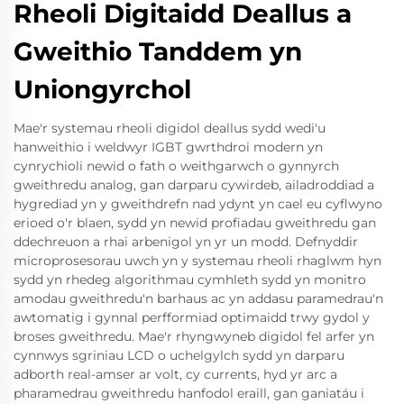
Rheoli Digitaidd Deallus a
Gweithio Tanddem yn
Uniongyrchol
Mae'r systemau rheoli digidol deallus sydd wedi'u
hanweithio i weldwyr IGBT gwrthdroi modern yn
cynrychioli newid o fath o weithgarwch o gynnyrch
gweithredu analog, gan darparu cywirdeb, ailadroddiad a
hygrediad yn y gweithdrefn nad ydynt yn cael eu cyflwyno
erioed o'r blaen, sydd yn newid profiadau gweithredu gan
ddechreuon a rhai arbenigol yn yr un modd. Defnyddir
microprosesorau uwch yn y systemau rheoli rhaglwm hyn
sydd yn rhedeg algorithmau cymhleth sydd yn monitro
amodau gweithredu'n barhaus ac yn addasu paramedrau'n
awtomatig i gynnal perfformiad optimaidd trwy gydol y
broses gweithredu. Mae'r rhyngwyneb digidol fel arfer yn
cynnwys sgriniau LCD o uchelgylch sydd yn darparu
adborth real-amser ar volt, cy currents, hyd yr arc a
pharamedrau gweithredu hanfodol eraill, gan ganiatáu i