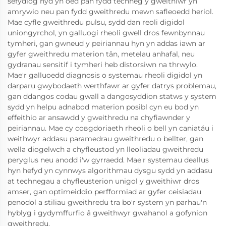
sefydlog hyd yn oed pan fydd techneg y gweithiwr yn
amrywio neu pan fydd gweithredu mewn safleoedd heriol.
Mae cyfle gweithredu pulsu, sydd dan reoli digidol
uniongyrchol, yn galluogi rheoli gwell dros fewnbynnau
tymheri, gan gwneud y peiriannau hyn yn addas iawn ar
gyfer gweithredu materion tân, metelau anhafal, neu
gydranau sensitif i tymheri heb distorsiwn na thrwylo.
Mae'r galluoedd diagnosis o systemau rheoli digidol yn
darparu gwybodaeth werthfawr ar gyfer datrys problemau,
gan ddangos codau gwall a dangosyddion statws y system
sydd yn helpu adnabod materion posibl cyn eu bod yn
effeithio ar ansawdd y gweithredu na chyfiawnder y
peiriannau. Mae cy совgdoriaeth rheoli o bell yn caniatáu i
weithwyr addasu paramedrau gweithredu o bellter, gan
wella diogelwch a chyfleustod yn lleoliadau gweithredu
peryglus neu anodd i'w gyrraedd. Mae'r systemau deallus
hyn hefyd yn cynnwys algorithmau dysgu sydd yn addasu
at technegau a chyfleusterion unigol y gweithiwr dros
amser, gan optimeiddio perfformiad ar gyfer ceisiadau
penodol a stiliau gweithredu tra bo'r system yn parhau'n
hyblyg i gydymffurfio â gweithwyr gwahanol a gofynion
gweithredu.