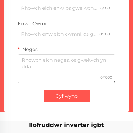
0/100
Enw'r Cwmni
0/200
Neges
0/1000
Cyflwyno
llofruddwr inverter igbt