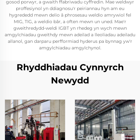
gosod porwyr, a gwaith ffabriwadu cyffredin. Mae weldwyr
proffesiynol yn ddiagnosu'r peiriannau hyn am eu
hygrededd mewn delio â phrosesau weldio amrywiol fel
MIG, TIG, a weldio bâr, a often mewn un uned. Mae'r
gweithredydd-weldi IGBT yn rhedeg yn wych mewn
amgylchiadau gweithdy mewn adeilad a lleoliadau adeiladu
allanol, gan darparu perfformiad hyderus pa bynnag yw'r
amgylchiadau amgylchynol.
Rhyddhiadau Cynnyrch
Newydd