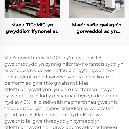
Mae'r TIG+MIG yn
Mae'r safle gwisgo'n
gwyddio'r ffynonellau
gorweddol ac yn
gorweddol
Mae'r gweithredydd IGBT sy'n gweithio fel
gweithredydd yn cynnig nifer fawr o fantais sydd yn
ei wneud yn y dewis hoffedig ar gyfer gweithwyr
proffesiynol a chyflawnwyr sydd yn chwilio am
berfformiad gweithio gwahanol. Mae
effeithlonrwydd ynni yn un o'r fanteision mwyaf
sylweddol, gan fod y peiriannau hyn yn defnyddio
hyd at 40% llai o seilwaith na pherthnau gweithio
traddodiadol, gan achosi arbedion sylweddol yn
ystod amser. Mae'r gweithredydd IGBT sy'n
gweithio fel gweithredydd yn cyrraedd yr
effeithlonrwydd hon drwy ddefnyddio technoleg