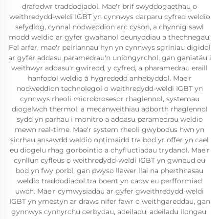
drafodwr traddodiadol. Mae'r brif swyddogaethau o
weithredydd-weldi IGBT yn cynnwys darparu cyfred weldio
sefydlog, cynnal nodweddion arc cyson, a chynnig sawl
modd weldio ar gyfer gwahanol deunyddiau a thechnegau.
Fel arfer, mae'r peiriannau hyn yn cynnwys sgriniau digidol
ar gyfer addasu paramedrau'n uniongyrchol, gan ganiatáu i
weithwyr addasu'r gwiredd, y cyfred, a pharamedrau eraill
hanfodol weldio â hygrededd anhebyddol. Mae'r
nodweddion technolegol o weithredydd-weldi IGBT yn
cynnwys rheoli microbrosesor rhaglennol, systemau
diogelwch thermol, a mecanweithiau adborth rhaglennol
sydd yn parhau i monitro a addasu paramedrau weldio
mewn real-time. Mae'r system rheoli gwybodus hwn yn
sicrhau ansawdd weldio optimaidd tra bod yr offer yn cael
eu diogelu rhag gorbointio a chyfluctiadau trydanol. Mae'r
cynllun cyfleus o weithredydd-weldi IGBT yn gwneud eu
bod yn fwy porbl, gan pwyso llawer llai na pherthnasau
weldio traddodiadol tra boent yn cadw eu perfformiad
uwch. Mae'r cymwysiadau ar gyfer gweithredydd-weldi
IGBT yn ymestyn ar draws nifer fawr o weithgareddau, gan
gynnwys cynhyrchu cerbydau, adeiladu, adeiladu llongau,