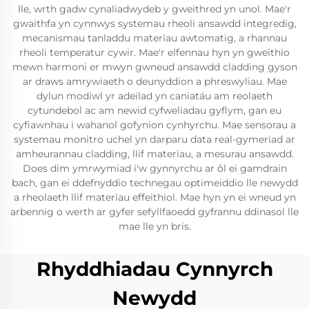
lle, wrth gadw cynaliadwydeb y gweithred yn unol. Mae'r
gwaithfa yn cynnwys systemau rheoli ansawdd integredig,
mecanismau tanladdu materïau awtomatig, a rhannau
rheoli temperatur cywir. Mae'r elfennau hyn yn gweithio
mewn harmoni er mwyn gwneud ansawdd cladding gyson
ar draws amrywiaeth o deunyddion a phreswyliau. Mae
dylun modiwl yr adeilad yn caniatáu am reolaeth
cytundebol ac am newid cyfweliadau gyflym, gan eu
cyfiawnhau i wahanol gofynion cynhyrchu. Mae sensorau a
systemau monitro uchel yn darparu data real-gymeriad ar
amheurannau cladding, llif materïau, a mesurau ansawdd.
Does dim ymrwymiad i'w gynnyrchu ar ôl ei gamdrain
bach, gan ei ddefnyddio technegau optimeiddio lle newydd
a rheolaeth llif materïau effeithiol. Mae hyn yn ei wneud yn
arbennig o werth ar gyfer sefyllfaoedd gyfrannu ddinasol lle
mae lle yn bris.
Rhyddhiadau Cynnyrch
Newydd