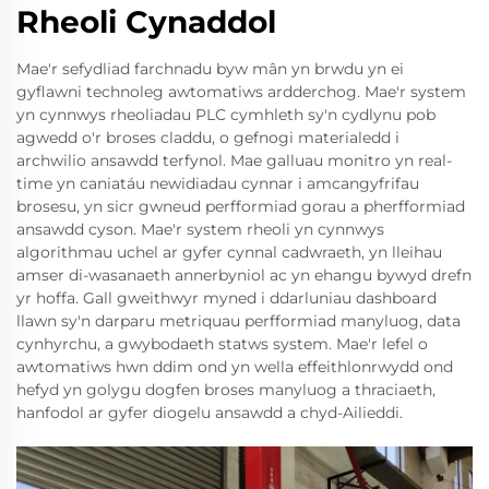
Rheoli Cynaddol
Mae'r sefydliad farchnadu byw mân yn brwdu yn ei
gyflawni technoleg awtomatiws ardderchog. Mae'r system
yn cynnwys rheoliadau PLC cymhleth sy'n cydlynu pob
agwedd o'r broses claddu, o gefnogi materialedd i
archwilio ansawdd terfynol. Mae galluau monitro yn real-
time yn caniatáu newidiadau cynnar i amcangyfrifau
brosesu, yn sicr gwneud perfformiad gorau a pherfformiad
ansawdd cyson. Mae'r system rheoli yn cynnwys
algorithmau uchel ar gyfer cynnal cadwraeth, yn lleihau
amser di-wasanaeth annerbyniol ac yn ehangu bywyd drefn
yr hoffa. Gall gweithwyr myned i ddarluniau dashboard
llawn sy'n darparu metriquau perfformiad manyluog, data
cynhyrchu, a gwybodaeth statws system. Mae'r lefel o
awtomatiws hwn ddim ond yn wella effeithlonrwydd ond
hefyd yn golygu dogfen broses manyluog a thraciaeth,
hanfodol ar gyfer diogelu ansawdd a chyd-Ailieddi.