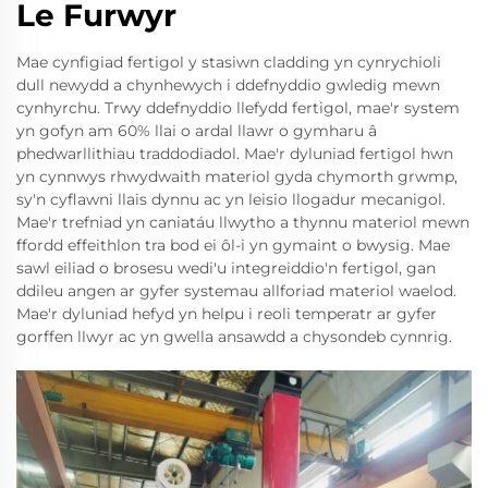
Le Furwyr
Mae cynfigiad fertigol y stasiwn cladding yn cynrychioli
dull newydd a chynhewych i ddefnyddio gwledig mewn
cynhyrchu. Trwy ddefnyddio llefydd fertigol, mae'r system
yn gofyn am 60% llai o ardal llawr o gymharu â
phedwarllithiau traddodiadol. Mae'r dyluniad fertigol hwn
yn cynnwys rhwydwaith materiol gyda chymorth grwmp,
sy'n cyflawni llais dynnu ac yn leisio llogadur mecanigol.
Mae'r trefniad yn caniatáu llwytho a thynnu materiol mewn
ffordd effeithlon tra bod ei ôl-i yn gymaint o bwysig. Mae
sawl eiliad o brosesu wedi'u integreiddio'n fertigol, gan
ddileu angen ar gyfer systemau allforiad materiol waelod.
Mae'r dyluniad hefyd yn helpu i reoli temperatr ar gyfer
gorffen llwyr ac yn gwella ansawdd a chysondeb cynnrig.