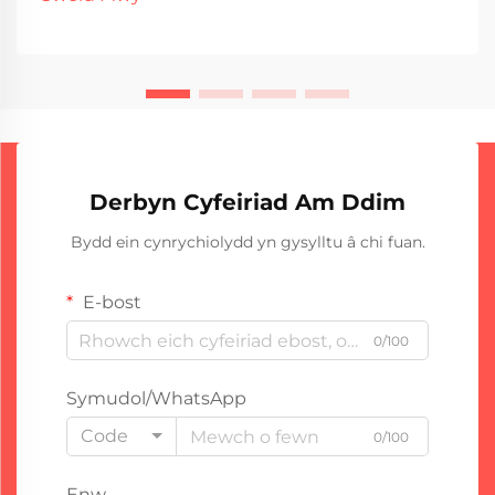
mewn s...
Derbyn Cyfeiriad Am Ddim
Bydd ein cynrychiolydd yn gysylltu â chi fuan.
E-bost
0/100
Symudol/WhatsApp
Code
0/100
Enw