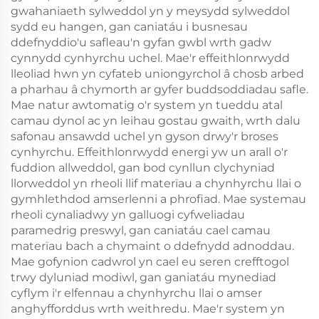
gwahaniaeth sylweddol yn y meysydd sylweddol
sydd eu hangen, gan caniatáu i busnesau
ddefnyddio'u safleau'n gyfan gwbl wrth gadw
cynnydd cynhyrchu uchel. Mae'r effeithlonrwydd
lleoliad hwn yn cyfateb uniongyrchol â chosb arbed
a pharhau â chymorth ar gyfer buddsoddiadau safle.
Mae natur awtomatig o'r system yn tueddu atal
camau dynol ac yn leihau gostau gwaith, wrth dalu
safonau ansawdd uchel yn gyson drwy'r broses
cynhyrchu. Effeithlonrwydd energi yw un arall o'r
fuddion allweddol, gan bod cynllun clychyniad
llorweddol yn rheoli llif materïau a chynhyrchu llai o
gymhlethdod amserlenni a phrofiad. Mae systemau
rheoli cynaliadwy yn galluogi cyfweliadau
paramedrig preswyl, gan caniatáu cael camau
materïau bach a chymaint o ddefnydd adnoddau.
Mae gofynion cadwrol yn cael eu seren crefftogol
trwy dyluniad modiwl, gan ganiatáu mynediad
cyflym i'r elfennau a chynhyrchu llai o amser
anghyfforddus wrth weithredu. Mae'r system yn