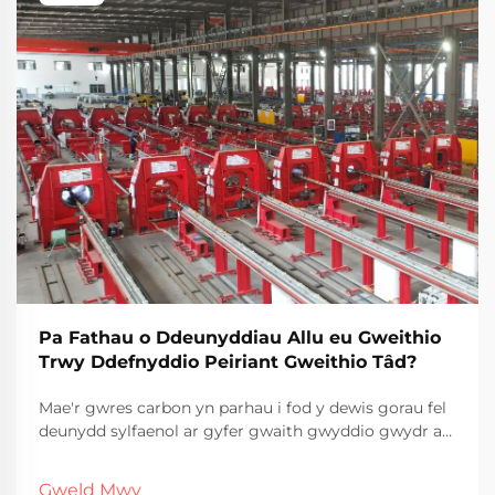
Pa Fathau o Ddeunyddiau Allu eu Gweithio
Trwy Ddefnyddio Peiriant Gweithio Tâd?
Mae'r gwres carbon yn parhau i fod y dewis gorau fel
deunydd sylfaenol ar gyfer gwaith gwyddio gwydr ar
draws llawer o sectorau. Y prif resymau? Mae'n syml
yn rhatach nag amgeisiau ac yn gweithio'n dda
Gweld Mwy