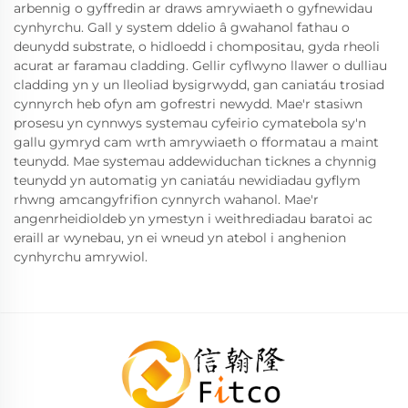
arbennig o gyffredin ar draws amrywiaeth o gyfnewidau
cynhyrchu. Gall y system ddelio â gwahanol fathau o
deunydd substrate, o hidloedd i chompositau, gyda rheoli
acurat ar faramau cladding. Gellir cyflwyno llawer o dulliau
cladding yn y un lleoliad bysigrwydd, gan caniatáu trosiad
cynnyrch heb ofyn am gofrestri newydd. Mae'r stasiwn
prosesu yn cynnwys systemau cyfeirio cymatebola sy'n
gallu gymryd cam wrth amrywiaeth o fformatau a maint
teunydd. Mae systemau addewiduchan ticknes a chynnig
teunydd yn automatig yn caniatáu newidiadau gyflym
rhwng amcangyfrifion cynnyrch wahanol. Mae'r
angenrheidioldeb yn ymestyn i weithrediadau baratoi ac
eraill ar wynebau, yn ei wneud yn atebol i anghenion
cynhyrchu amrywiol.