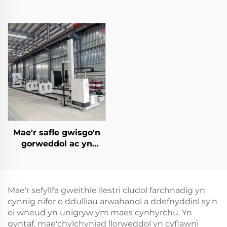
Mae'r safle gwisgo'n
gorweddol ac yn
gorweddol
Mae'r sefyllfa gweithle llestri cludol farchnadig yn
cynnig nifer o ddulliau arwahanol a ddefnyddiol sy'n
ei wneud yn unigryw ym maes cynhyrchu. Yn
gyntaf, mae'chylchyniad llorweddol yn cyflawni