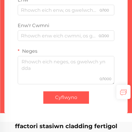
0/100
Enw'r Cwmni
0/200
Neges
0/1000
Cyflwyno
ffactori stasiwn cladding fertigol