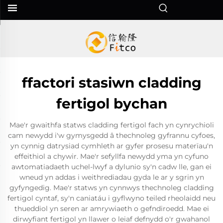
ffactori stasiwn cladding
fertigol bychan
Mae'r gwaithfa statws cladding fertigol fach yn cynrychioli
cam newydd i'w gymysgedd â thechnoleg gyfrannu cyfoes,
yn cynnig datrysiad cymhleth ar gyfer prosesu materïau'n
effeithiol a chywir. Mae'r sefyllfa newydd yma yn cyfuno
awtomatiadaeth uchel-lwyf a dylunio sy'n cadw lle, gan ei
wneud yn addas i weithrediadau gyda le ar y sgrin yn
gyfyngedig. Mae'r statws yn cynnwys thechnoleg cladding
fertigol cyntaf, sy'n caniatáu i gyflwyno teiled rheolaidd neu
thueddiol yn seren ar amrywiaeth o gefndiroedd. Mae ei
dirwyfiant fertigol yn llawer o leiaf defnydd o'r gwahanol