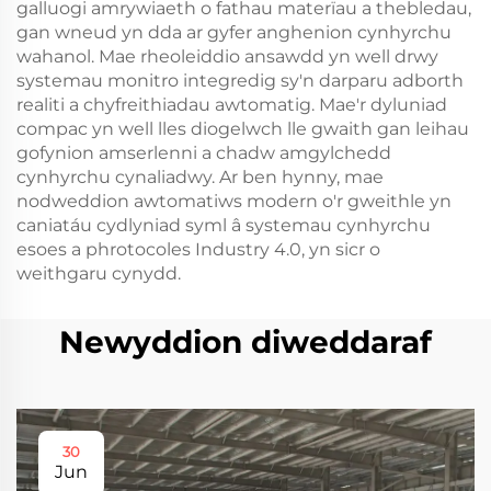
galluogi amrywiaeth o fathau materïau a thebledau,
gan wneud yn dda ar gyfer anghenion cynhyrchu
wahanol. Mae rheoleiddio ansawdd yn well drwy
systemau monitro integredig sy'n darparu adborth
realiti a chyfreithiadau awtomatig. Mae'r dyluniad
compac yn well lles diogelwch lle gwaith gan leihau
gofynion amserlenni a chadw amgylchedd
cynhyrchu cynaliadwy. Ar ben hynny, mae
nodweddion awtomatiws modern o'r gweithle yn
caniatáu cydlyniad syml â systemau cynhyrchu
esoes a phrotocoles Industry 4.0, yn sicr o
weithgaru cynydd.
Newyddion diweddaraf
30
Jun