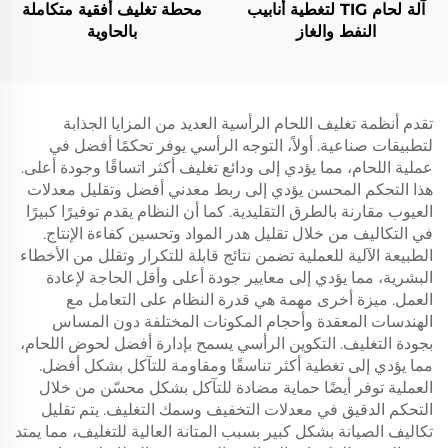
آلة لحام TIG لتغطية أنابيب
محطة تغليف أفقية متكاملة
النفط والغاز
بالحاوية
تقدم أنظمة تغليف اللحام الرأسية العديد من المزايا الجذابة
لتطبيقات صناعية. أولاً، التوجه الرأسي يوفر تحكمًا أفضل في
عملية اللحام، مما يؤدي إلى ودائع تغليف أكثر اتساقًا وجودة أعلى.
هذا التحكم المحسن يؤدي إلى ربط معدني أفضل وتقليل معدلات
العيوب مقارنة بالطرق التقليدية. كما أن النظام يقدم توفيرًا كبيرًا
في التكاليف من خلال تقليل هدر المواد وتحسين كفاءة الإنتاج.
الطبيعة الآلية للعملية تضمن نتائج قابلة للتكرار وتقلل من الأخطاء
البشرية، مما يؤدي إلى معايير جودة أعلى وأقل الحاجة لإعادة
العمل. ميزة أخرى مهمة هي قدرة النظام على التعامل مع
الهندسات المعقدة وأحجام المكونات المختلفة دون المساس
بجودة التغليف. التكوين الرأسي يسمح بإدارة أفضل لحوض اللحام،
مما يؤدي إلى تغطية أكثر تناسقًا ومقاومة للتآكل بشكل أفضل.
العملية توفر أيضًا حماية مضادة للتآكل بشكل محسّن من خلال
التحكم الدقيق في معدلات التخفيف وسمك التغليف. يتم تقليل
تكاليف الصيانة بشكل كبير بسبب المتانة العالية للتغليف، مما يمتد