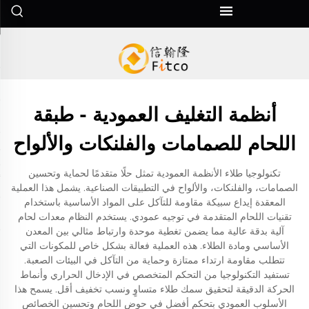
أنظمة التغليف العمودية - طبقة
اللحام للصمامات والفلنكات والألواح
تكنولوجيا طلاء الأنظمة العمودية تمثل حلًا متقدمًا لحماية وتحسين
الصمامات، والفلنكات، والألواح في التطبيقات الصناعية. يشمل هذا العملية
المعقدة إيداع سبيكة مقاومة للتآكل على المواد الأساسية باستخدام
تقنيات اللحام المتقدمة في توجيه عمودي. يستخدم النظام معدات لحام
آلية بدقة عالية مما يضمن تغطية موحدة وارتباط مثالي بين المعدن
الأساسي ومادة الطلاء. هذه العملية فعالة بشكل خاص للمكونات التي
تتطلب مقاومة ارتداء ممتازة وحماية من التآكل في البيئات الصعبة.
تستفيد التكنولوجيا من التحكم المتخصص في الإدخال الحراري وأنماط
الحركة الدقيقة لتحقيق سمك طلاء متساوٍ ونسب تخفيف أقل. يسمح هذا
الأسلوب العمودي بتحكم أفضل في حوض اللحام وتحسين الخصائص