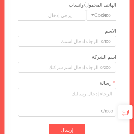
الهاتف المحمول/واتساب
Code
0/100
الاسم
0/100
اسم الشركة
0/200
رسالة
0/1000
إرسال