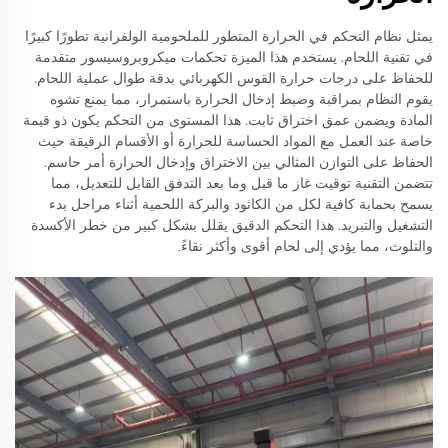
يمثل نظام التحكم في الحرارة المتطور للملحومية الولفرانية تطورًا كبيرًا
في تقنية اللحام. يستخدم هذا الميزة تحكمات ميكروبروسيسور متقدمة
للحفاظ على درجات حرارة القوس الكهربائي بدقة طوال عملية اللحام.
يقوم النظام بمراقبة وضبط إدخال الحرارة باستمرار، مما يمنع تشوه
المادة ويضمن عمق اختراق ثابت. هذا المستوى من التحكم يكون ذو قيمة
خاصة عند العمل مع المواد الحساسة للحرارة أو الأقسام الرقيقة حيث
الحفاظ على التوازن المثالي بين الاختراق وإدخال الحرارة أمر حاسم.
تتضمن التقنية توقيت غاز ما قبل وما بعد التدفق القابل للتعديل، مما
يسمح بحماية كافية لكل من الكاثود والبركة اللحمية أثناء مراحل بدء
التشغيل والتبريد. هذا التحكم الدقيق يقلل بشكل كبير من خطر الأكسدة
والتلوث، مما يؤدي إلى لحام أقوى وأكثر نقاءً.