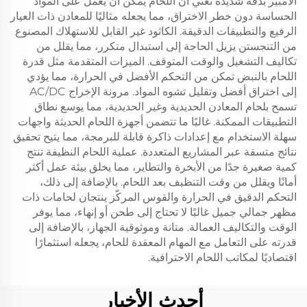
الأمبير بدقة شديدة تعني أن اللحام يمكن أن يعمل على المواد
الحساسة دون خطر الاختراق، مما يجعله مثاليًا للمعادن ذات العيار
الرفيع والتطبيقات الدقيقة. الكاثود غير القابل للاستهلاك المصنوع
من التنجستن يزيل الحاجة إلى استبدال متكرر، مما يقلل من
تكاليف التشغيل والوقت المتوقف. الميزات المتقدمة مثل قدرة
اللحام بالنبض تمكن من التحكم الأفضل في الحرارة، مما يؤدي
إلى اختراق أفضل وتقليل تشوه المواد. مرونة الإخراج AC/DC
تسمح بلحام المعادن الحديدية وغير الحديدية، مما يوسع نطاق
التطبيقات الممكنة. غالبًا ما تتضمن أجهزة اللحام الحديثة واجهات
سهلة الاستخدام مع إعدادات ذاكرة قابلة للبرمجة، مما يتيح تحقيق
نتائج متسقة عبر المشاريع المتعددة. عملية اللحام النظيفة تنتج
كمية صغيرة جدًا من الأبخرة والتطاير، مما يخلق بيئة عمل أكثر
أمانًا ويقلل من وقت التنظيف بعد اللحام. بالإضافة إلى ذلك،
التحكم الدقيق في الحرارة والقوس المركّز ينتجان لحامات ذات
مظهر جمالي جميل غالبًا لا تحتاج إلى طحن أو إنهاء، مما يوفر
الوقت والتكاليف العمالة. متانة وموثوقية الجهاز، بالإضافة إلى
قدرته على التعامل مع المهام المعقدة للحام، يجعله استثمارًا
اقتصاديًا لمكاتب اللحام الاحترافية.
أحدث الأخبار