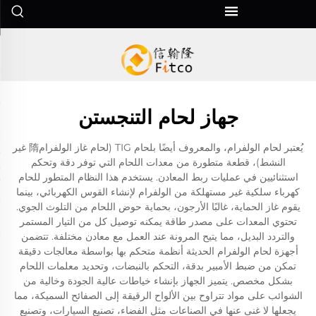
جهاز لحام التنجستن
يُعتبر لحام الولفرام، والمعروف أيضًا بلحام TIG (لحام غاز الولفرام隋 غير
النشط)، قطعة متطورة من معدات اللحام التي توفر دقة وتحكم
استثنائيين في عمليات ربط المعادن. يستخدم هذا النظام المتطور للحام
كهرباء سلكية غير مستهلكة من الولفرام لإنشاء القوس الكهربائي، بينما
يقوم غاز الحماية، غالبًا الأرجون، بحماية حوض اللحام من التلوث الجوي.
تحتوي المعدات على مصدر طاقة يمكنه توصيل كل من التيار المستمر
والتردد البديل، مما يتيح المرونة عند العمل مع معادن مختلفة. تتضمن
أجهزة لحام الولفرام الحديثة أنظمة متحكم بها بواسطة معالجات دقيقة
تمكن من ضبط الأمبير بدقة، التحكم بالنبضات، وتحديد معلمات اللحام
بشكل مخصص. يتميز الجهاز بإنشاء خياطات عالية الجودة وخالية من
الشوائب على مواد تتراوح بين الألواح الرقيقة إلى الصفائح السميكة، مما
يجعلها لا غنى عنها في الصناعات مثل الفضاء، تصنيع السيارات، وتصنيع