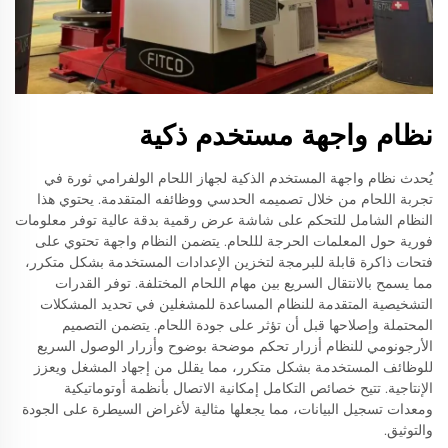
نظام واجهة مستخدم ذكية
يُحدث نظام واجهة المستخدم الذكية لجهاز اللحام الولفرامي ثورة في
تجربة اللحام من خلال تصميمه الحدسي ووظائفه المتقدمة. يحتوي هذا
النظام الشامل للتحكم على شاشة عرض رقمية بدقة عالية توفر معلومات
فورية حول المعلمات الحرجة لللحام. يتضمن النظام واجهة تحتوي على
فتحات ذاكرة قابلة للبرمجة لتخزين الإعدادات المستخدمة بشكل متكرر،
مما يسمح بالانتقال السريع بين مهام اللحام المختلفة. توفر القدرات
التشخيصية المتقدمة للنظام المساعدة للمشغلين في تحديد المشكلات
المحتملة وإصلاحها قبل أن تؤثر على جودة اللحام. يتضمن التصميم
الأرجونومي للنظام أزرار تحكم موضحة بوضوح وأزرار الوصول السريع
للوظائف المستخدمة بشكل متكرر، مما يقلل من إجهاد المشغل ويعزز
الإنتاجية. تتيح خصائص التكامل إمكانية الاتصال بأنظمة أوتوماتيكية
ومعدات تسجيل البيانات، مما يجعلها مثالية لأغراض السيطرة على الجودة
والتوثيق.