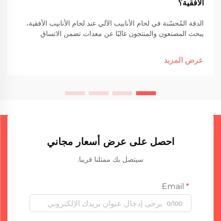
الأفقية؟
الدقة المُحسّنة في لحام الأنابيب الآلي عند لحام الأنابيب الأفقية،
يبحث المصنعون والمنتجون غالبًا عن معدات تضمن الاتساق
والسرعة وسلامة اللحام العالي. من بين التقنيات المتاحة، لحام
الشق المستقيم باستخدام قوس التنغستن والغاز الخامل (TIG)...
عرض المزيد
احصل على عرض أسعار مجاني
سيتصل بك ممثلنا قريبا.
Email
0/100