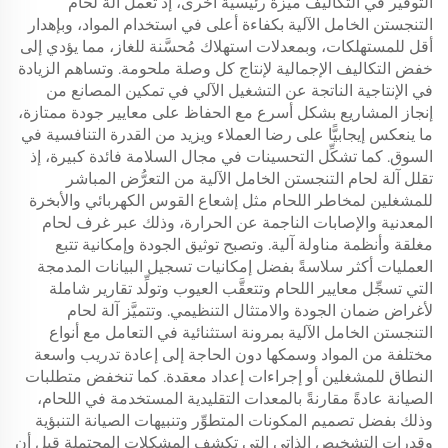
التوفير في التكاليف ميزة رئيسية أخرى، إذ تعمل آلة لحام
التنجستن الخامل الآلية بكفاءة أعلى في استخدام المواد، وبإهدار
أقل للمستهلكات، وبمعدلات استهلاك مُحسَّنة للغاز، مما يؤدي إلى
خفض التكاليف الإجمالية لإنتاج كل وصلة ملحومة. وتساهم الزيادة
في الإنتاجية الناتجة عن التشغيل الآلي في تمكين المصانع من
إنجاز المشاريع بشكل أسرع مع الحفاظ على معايير جودة ممتازة،
ما ينعكس إيجابيًّا على رضا العملاء ويزيد من القدرة التنافسية في
السوق. كما تشكِّل التحسينات في مجال السلامة فائدة كبيرة، إذ
تقلل آلة لحام التنجستن الخامل الآلية من التعرُّض المباشر
للمشغلين لمخاطر اللحام مثل إشعاع القوس الكهربائي والأبخرة
المعدنية والإصابات الناجمة عن الحرارة، وذلك عبر غرف لحام
مغلقة وأنظمة مناولة آلية. وتصبح توثيق الجودة وإمكانية تتبع
العمليات أكثر سلاسةً بفضل إمكانيات تسجيل البيانات المدمجة
التي تسجِّل معايير اللحام وتتعقَّب العيوب وتولِّد تقارير شاملة
لأغراض ضمان الجودة والامتثال التنظيمي. وتتميَّز آلة لحام
التنجستن الخامل الآلية بمرونة استثنائية في التعامل مع أنواع
مختلفة من المواد وسمكها دون الحاجة إلى إعادة تدريب واسعة
النطاق للمشغلين أو إجراءات إعداد معقدة. كما تنخفض متطلبات
الصيانة عادةً مقارنةً بالمعدات التقليدية المستخدمة في اللحام،
وذلك بفضل تصميم المكونات المتطوِّر وتنبيهات الصيانة التنبؤية
وقدرات التشخيص الذاتي التي تكشف المشكلات المحتملة قبل أن