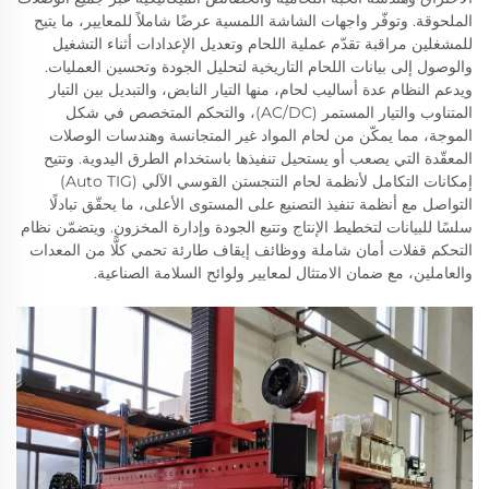
الملحوقة. وتوفّر واجهات الشاشة اللمسية عرضًا شاملاً للمعايير، ما يتيح
للمشغلين مراقبة تقدّم عملية اللحام وتعديل الإعدادات أثناء التشغيل
والوصول إلى بيانات اللحام التاريخية لتحليل الجودة وتحسين العمليات.
ويدعم النظام عدة أساليب لحام، منها التيار النابض، والتبديل بين التيار
المتناوب والتيار المستمر (AC/DC)، والتحكم المتخصص في شكل
الموجة، مما يمكّن من لحام المواد غير المتجانسة وهندسات الوصلات
المعقّدة التي يصعب أو يستحيل تنفيذها باستخدام الطرق اليدوية. وتتيح
إمكانات التكامل لأنظمة لحام التنجستن القوسي الآلي (Auto TIG)
التواصل مع أنظمة تنفيذ التصنيع على المستوى الأعلى، ما يحقّق تبادلًا
سلسًا للبيانات لتخطيط الإنتاج وتتبع الجودة وإدارة المخزون. ويتضمّن نظام
التحكم قفلات أمان شاملة ووظائف إيقاف طارئة تحمي كلًّا من المعدات
والعاملين، مع ضمان الامتثال لمعايير ولوائح السلامة الصناعية.