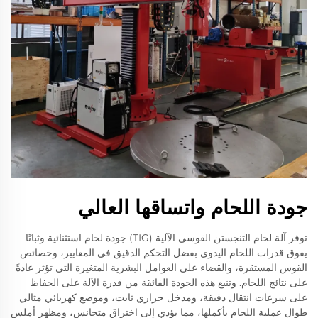
جودة اللحام واتساقها العالي
توفر آلة لحام التنجستن القوسي الآلية (TIG) جودة لحام استثنائية وثباتًا
يفوق قدرات اللحام اليدوي بفضل التحكم الدقيق في المعايير، وخصائص
القوس المستقرة، والقضاء على العوامل البشرية المتغيرة التي تؤثر عادةً
على نتائج اللحام. وتنبع هذه الجودة الفائقة من قدرة الآلة على الحفاظ
على سرعات انتقال دقيقة، ومدخل حراري ثابت، وموضع كهربائي مثالي
طوال عملية اللحام بأكملها، مما يؤدي إلى اختراق متجانس، ومظهر أملس