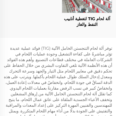
آلة لحام TIG لتغطية أنابيب
النفط والغاز
توفر آلة لحام التنجستن الخامل الآلية (TIG) فوائد عملية عديدة
تؤثر مباشرةً على كفاءة التشغيل وجودة عمليات اللحام في
الشركات العاملة في مختلف قطاعات التصنيع. وأهم هذه الفوائد
أن هذه الأنظمة الآلية تلغي التفاوت البشري من خلال الحفاظ على
تحكم دقيق في معايير اللحام مثل التيار والجهد وسرعة التحرك
ومعدل إدخال السلك طوال عملية اللحام بأكملها. ويترتب على هذه
الدقة اتساقٌ في جودة اللحام، وانخفاضٌ في معدلات إعادة العمل،
وانخفاضٌ كبير في نسب الرفض مقارنةً بعمليات اللحام اليدوي.
كما تقلل آلة لحام التنجستن الخامل الآلية من إرهاق المشغلين
وتخفف الأعباء الجسدية الملقاة على عاتق عمال اللحام، ما يتيح
للمهندسين والفنيين المهرة التركيز على إعداد المعدات والمراقبة
والتفتيش على الجودة بدلًا من أداء مهام اللحام المتكررة. ويمثل