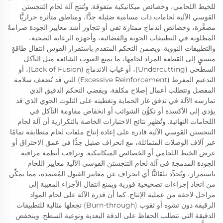
للخيط اللحامي، وخصائص ميكانيكية متفوقة. وتُنتج آلة لحام التنجستن
القوسي الآلية لحامات ذات مسامية ضئيلة جدًّا، ومناطق متأثرة حراريًّا
مصغَّرة، وخصائص اندماج ممتازة تفي أو تتجاوز أشد معايير الجودة صرامةً
المطلوبة في التطبيقات الجوية والفضائية، وأجهزة الرعاية الصحية،
والتطبيقات النووية. ويضمن التحكم المتقدم باستقرار القوس انتقال طاقةٍ
متسقٍ إلى القطعة المراد لحامها، ما يمنع العيوب الشائعة مثل التآكل
السطحي (Undercutting)، أو غياب الاندماج (Lack of Fusion)، أو
التدعيم المفرط (Excessive Reinforcement) التي قد تُضعف سلامة
المفصل وتتطلب أعمال إصلاح مكلفة. ويقضي التحكم الدقيق الذي
تمارسه الآلة في تدفق غاز الحماية وتغطيته على التلوث الجوي الذي قد
يؤدي إلى الأكسدة أو تكوُّن الشوائب أو انخفاض مقاومة التآكل في
اللحامات النهائية. وتُظهر نتائج الاختبارات الخاصة بالتكرارية أن آلة لحام
التنجستن القوسي الآلية قادرة على إعادة إنتاج ملفات لحام متطابقة تمامًا
عبر آلاف الوصلات المتماثلة، مع انحراف ضئيل جدًّا في عمق الاختراق أو
عرض الخيط اللحامي أو الخصائص الميكانيكية. وتراقب أنظمة مراقبة
الجودة المدمجة في آلة لحام التنجستن القوسي الآلية معايير اللحام
باستمرار، وتُحدِّد تلقائيًّا أي انحراف عن معايير القبول المُعتمدة، مما يمكِّن
من اتخاذ إجراءات تصحيحية فورية ويمنع انتقال الأجزاء المعيبة إلى
مراحل لاحقة من عملية الإنتاج. كما أن قدرة الآلة على لحام المواد
الرقيقة دون تشوه أو ثقوب (Burn-through) تجعلها مثالية للتطبيقات
الدقيقة التي تتطلب الحفاظ على الدقة البعدية ونوعية السطح. وينخفض