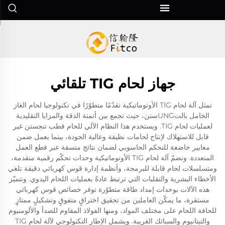
جهاز لحام TIG تلقائي
تمثل آلة لحام TIG الأوتوماتيكية تقدّمًا متطوّرًا في تكنولوجيا لحام الغاز
الخامل بالتUNGستن، حيث تجمع بين أتمتة الدقة والمزايا التقليدية
لعمليات لحام TIG. ويستخدم هذا النظام الآلي للحام قطب تنجستن غير
قابل للاستهلاك لإنتاج لحامات نظيفة وعالية الجودة، بينما يعمل ضمن
معايير خاضعة للتحكم الحاسوبي لضمان نتائج متسقة عبر قطع العمل
المتعددة. وتضمّ آلة لحام TIG الأوتوماتيكية وحدات تحكّم رقمية متقدمة،
ومتسلسلات لحام قابلة للبرمجة، وأنظمة إدارة قوس كهربائي دقيقة تلغي
الأخطاء البشرية والتقلبات التي ترتبط عادةً بعمليات اللحام اليدوي. وتتميّز
هذه الآلات بوحدات إمداد طاقة متطوّرة توفر خصائص قوس كهربائي
مستقرة، ما يمكّن العاملين من تحقيق اختراقٍ متفوقٍ وتشكيلٍ ممتازٍ
للحافة اللحام على مختلف المواد، ومنها الفولاذ المقاوم للصدأ والألومنيوم
والتيتانيوم والسبائك الغريبة. ويشمل الإطار التكنولوجي لآلة لحام TIG