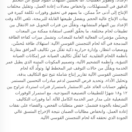
الإعداد، وتطوير العمليات. أما تحسين استهلاك المواد فينتج عن التحكُّم
الدقيق في المستهلكات، وانخفاض معدلات إعادة العمل، وتقليل مخلفات
الإنتاج إلى أدنى حدٍّ ممكن، ما يسهم في تحقيق وفورات تكلفة كبيرة في
بيئات الإنتاج عالية الحجم. وبفضل طبيعتها القابلة للبرمجة، تلغي الآلة وقت
الإعداد بين المهام المتشابهة، وتقلِّل من فترات التحويل عند الانتقال بين
تطبيقات لحام مختلفة، ما يحقِّق أقصى استفادة ممكنة من المعدات
ويحسِّن مؤشرات الفعالية العامة للمعدات. وتشمل ميزات كفاءة الطاقة
المدمجة في آلة لحام التنجستن القوسي الآلية: استهلاك طاقة مُحسَّن،
ووضعيات انتظار، وإدارة حرارية ذكية تقلِّل من تكاليف المرافق مقارنةً
بأنظمة اللحام التقليدية. كما تُقلَّل تكاليف الصيانة عبر إمكانات الصيانة
التنبؤية، وأنظمة التشحيم الآلية، وتصميم المكونات المتينة الذي يطيل عمر
الخدمة ويقلِّل من حالات التوقف غير المخطط لها. وتولِّد آلة لحام
التنجستن القوسي الآلية تقارير إنتاج شاملة تتيح تتبع التكاليف بدقة،
وتحليل الأداء، وتحديد فرص التحسين لدعم مبادرات التحسين المستمر.
وتُظهر حسابات العائد على الاستثمار باستمرار فترات استرداد تتراوح بين
١٢ و١٨ شهرًا للتطبيقات التصنيعية النموذجية، مع استمرار الوفورات
التشغيلية على مدار عمر الخدمة الكامل للآلة. أما وفورات التكاليف
المرتبطة بالجودة فتشمل: خفض متطلبات الفحص، والقضاء على نفقات
إعادة العمل، وانخفاض مطالبات الضمان نتيجة الإخراج المتسق عالي
الجودة الذي تحققه آلة لحام التنجستن القوسي الآلية.