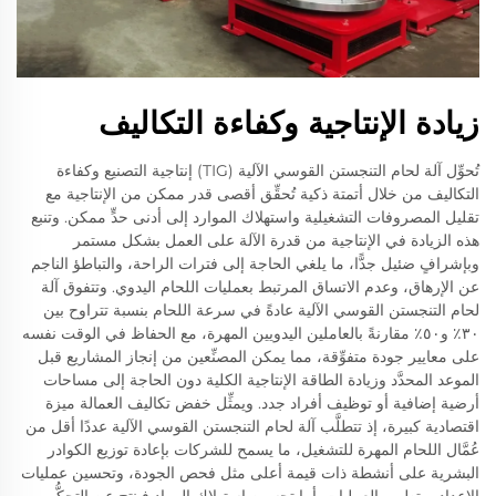
زيادة الإنتاجية وكفاءة التكاليف
تُحوِّل آلة لحام التنجستن القوسي الآلية (TIG) إنتاجية التصنيع وكفاءة
التكاليف من خلال أتمتة ذكية تُحقِّق أقصى قدر ممكن من الإنتاجية مع
تقليل المصروفات التشغيلية واستهلاك الموارد إلى أدنى حدٍّ ممكن. وتنبع
هذه الزيادة في الإنتاجية من قدرة الآلة على العمل بشكل مستمر
وبإشرافٍ ضئيل جدًّا، ما يلغي الحاجة إلى فترات الراحة، والتباطؤ الناجم
عن الإرهاق، وعدم الاتساق المرتبط بعمليات اللحام اليدوي. وتتفوق آلة
لحام التنجستن القوسي الآلية عادةً في سرعة اللحام بنسبة تتراوح بين
٣٠٪ و٥٠٪ مقارنةً بالعاملين اليدويين المهرة، مع الحفاظ في الوقت نفسه
على معايير جودة متفوِّقة، مما يمكن المصنِّعين من إنجاز المشاريع قبل
الموعد المحدَّد وزيادة الطاقة الإنتاجية الكلية دون الحاجة إلى مساحات
أرضية إضافية أو توظيف أفراد جدد. ويمثِّل خفض تكاليف العمالة ميزة
اقتصادية كبيرة، إذ تتطلَّب آلة لحام التنجستن القوسي الآلية عددًا أقل من
عُمَّال اللحام المهرة للتشغيل، ما يسمح للشركات بإعادة توزيع الكوادر
البشرية على أنشطة ذات قيمة أعلى مثل فحص الجودة، وتحسين عمليات