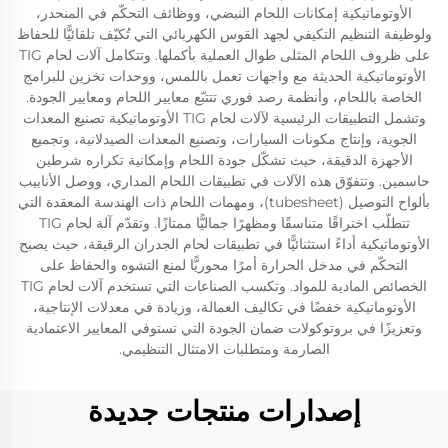
الأوتوماتيكية إمكانات اللحام النبضي، ووظائف التحكّم في المنحدر،
ولوظيفة التنظيم التكيفي لجهد القوس الكهربائي التي تُكيّف تلقائيًّا للحفاظ
على ظروف اللحام المثلى طوال العملية بأكملها. وتتكامل آلات لحام TIG
الأوتوماتيكية الحديثة مع واجهات تعمل باللمس، ووحدات تخزين للبرامج
الخاصة باللحام، وأنظمة رصد فوري تتتبّع معايير اللحام ومعايير الجودة.
وتشمل التطبيقات الرئيسية لآلات لحام TIG الأوتوماتيكية تصنيع المعدات
الجوية، وإنتاج مكونات السيارات، وتصنيع المعدات الصيدلانية، وتجميع
الأجهزة الدقيقة، حيث تشكّل جودة اللحام وإمكانية تكراره شرطين
حاسمين. وتتفوّق هذه الآلات في تطبيقات اللحام المداري، ووصل الأنابيب
بألواح التوصيل (tubesheet)، ومهمات اللحام ذات الهندسة المعقدة التي
تتطلّب اختراقًا متناسقًا ومظهرًا جماليًّا ممتازًا. وتقدّم آلة لحام TIG
الأوتوماتيكية أداءً استثنائيًّا في تطبيقات لحام الجدران الرقيقة، حيث يصبح
التحكّم في مدخل الحرارة أمرًا محوريًّا لمنع التشوه والحفاظ على
الخصائص المادية للمواد. وتكسب الصناعات التي تستخدم آلات لحام TIG
الأوتوماتيكية خفضًا في تكاليف العمالة، وزيادة في معدلات الإنتاجية،
وتعزيزًا في بروتوكولات ضمان الجودة التي تستوفي المعايير الاعتمادية
الصارمة ومتطلبات الامتثال التنظيمي.
إصدارات منتجات جديدة