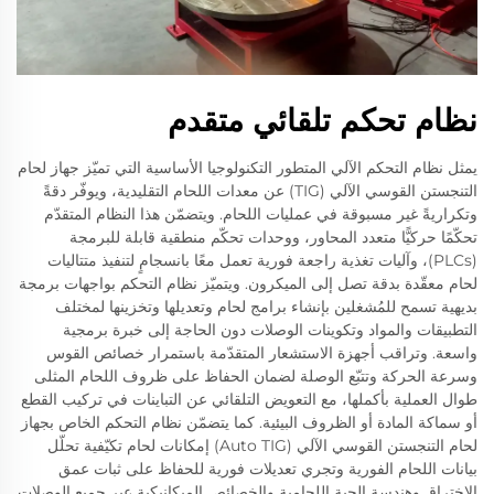
نظام تحكم تلقائي متقدم
يمثل نظام التحكم الآلي المتطور التكنولوجيا الأساسية التي تميّز جهاز لحام
التنجستن القوسي الآلي (TIG) عن معدات اللحام التقليدية، ويوفّر دقةً
وتكراريةً غير مسبوقة في عمليات اللحام. ويتضمّن هذا النظام المتقدّم
تحكّمًا حركيًّا متعدد المحاور، ووحدات تحكّم منطقية قابلة للبرمجة
(PLCs)، وآليات تغذية راجعة فورية تعمل معًا بانسجامٍ لتنفيذ متتاليات
لحام معقّدة بدقة تصل إلى الميكرون. ويتميّز نظام التحكم بواجهات برمجة
بديهية تسمح للمُشغلين بإنشاء برامج لحام وتعديلها وتخزينها لمختلف
التطبيقات والمواد وتكوينات الوصلات دون الحاجة إلى خبرة برمجية
واسعة. وتراقب أجهزة الاستشعار المتقدّمة باستمرار خصائص القوس
وسرعة الحركة وتتبّع الوصلة لضمان الحفاظ على ظروف اللحام المثلى
طوال العملية بأكملها، مع التعويض التلقائي عن التباينات في تركيب القطع
أو سماكة المادة أو الظروف البيئية. كما يتضمّن نظام التحكم الخاص بجهاز
لحام التنجستن القوسي الآلي (Auto TIG) إمكانات لحام تكيّفية تحلّل
بيانات اللحام الفورية وتجري تعديلات فورية للحفاظ على ثبات عمق
الاختراق وهندسة الحبة اللحامية والخصائص الميكانيكية عبر جميع الوصلات