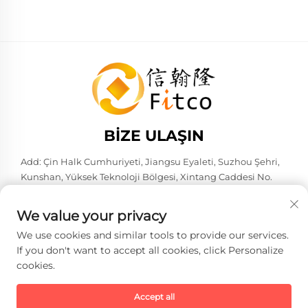
BIZE ULAŞIN
Add: Çin Halk Cumhuriyeti, Jiangsu Eyaleti, Suzhou Şehri,
Kunshan, Yüksek Teknoloji Bölgesi, Xintang Caddesi No.
583. 215316
Tel:
+86-137 6186 0079
We value your privacy
E-Posta:
[email protected]
We use cookies and similar tools to provide our services.
If you don't want to accept all cookies, click Personalize
cookies.
Telif hakkı © 2026 Faith-Han Akıllı Teknoloji Co., Ltd. Tüm hakları
saklıdır. -
Gizlilik Politikası
Accept all