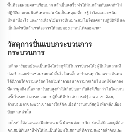
พื้นที่รอบผสมผสานร้อนมาก แล้วเย็นลงเร็ว ทําให้มันคล้ายกับแตกถ้าไม่
ปฏิบัติตามเทคนิคที่เหมาะสม นั่นเป็นเหตุผลที่การรู้ว่าวัสดุแต่ละชนิด
มีหน้าที่อะไร และการเลือกไม้บรรจุที่เหมาะสม ไม่ใช่แค่การปฏิบัติที่ดี แต่
เป็นสิ่งจําเป็นถ้าเราต้องการให้สอยของเราทนได้ตลอดเวลา
วัสดุการปั่นแบบกระบวนการ
กระบวนการ
เหล็กคาร์บอนยังคงเป็นหนึ่งในวัสดุที่ใช้ในการปั่นวงโค้ง ผู้ปั่นในสถานที่
ก่อสร้างและร้านซ่อมรถยนต์ มั่นใจในเหล็กคาร์บอนทุกวัน เพราะมันทน
ได้ดีภายใต้ความเครียด โดยไม่ทําลายธนาคารมากเกินไป แต่มีข้อตกลง
ที่ควรพูดถึง เนื้อหาคาร์บอนสูงทําให้เกิดปัญหา กับสิ่งที่เรียกว่า ไฮโดรเจน
ครั๊กในระหว่างกระบวนการ ผู้ปั่นที่มีประสบการณ์รู้ว่าพวกเขาต้องดู
ตัวแปรเมตรของพวกเขาอย่างใกล้ชิด เมื่อทํางานกับวัสดุนี้ เพื่อหลีกเลี่ยง
ปัญหาเหล่านั้น
อะไรทําให้สแตนเลสพิเศษขนาดนี้ มันทนต่อการกัดกร่อนได้ดี และดูดีด้วย
คุณสมบัติเหล่านี้ทําให้มันเป็นที่นิยมในสถานที่ที่ความสะอาดสําคัญและ