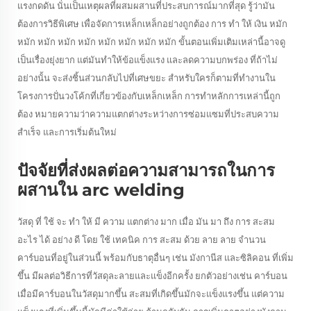
แรงกดดัน นั่นเป็นเหตุผลที่ผสมผสานที่ประสบการณ์มากที่สุด รู้ว่ามัน
ต้องการวิธีพิเศษ เพื่อจัดการเหล็กเหล็กอย่างถูกต้อง การ ทํา ให้ เงิน หมัก
หมัก หมัก หมัก หมัก หมัก หมัก หมัก หมัก ขั้นตอนเพิ่มเติมเหล่านี้อาจดู
เป็นเรื่องยุ่งยาก แต่มันทําให้ข้อแข็งแรง และลดความบกพร่อง ที่ถ้าไม่
อย่างนั้น จะส่งชิ้นส่วนกลับไปที่เศษขยะ สําหรับใครก็ตามที่ทํางานใน
โครงการปั่นวงโค้กที่เกี่ยวข้องกับเหล็กเหล็ก การทําหลักการเหล่านี้ถูก
ต้อง หมายความว่าความแตกต่างระหว่างการซ่อมแซมที่ประสบความ
สําเร็จ และการเริ่มต้นใหม่
ปัจจัยที่ส่งผลต่อความสามารถในการ
ผสานใน arc welding
วัสดุ ที่ ใช้ จะ ทํา ให้ มี ความ แตกต่าง มาก เมื่อ มัน มา ถึง การ สะสม
อะไร ได้ อย่าง ดี โดย ใช้ เทคนิค การ สะสม ด้วย ลาย ลาย จํานวน
คาร์บอนที่อยู่ในส่วนนี้ พร้อมกับธาตุอื่นๆ เช่น มังกานีส และซิลิคอน ที่เพิ่ม
ขึ้น มีผลต่อวิธีการที่วัสดุละลายและแข็งอีกครั้ง ยกตัวอย่างเช่น คาร์บอน
เมื่อมีคาร์บอนในวัสดุมากขึ้น สะสมที่เกิดขึ้นมักจะแข็งแรงขึ้น แต่ความ