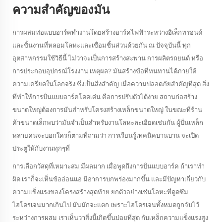
ความสําคัญของมัน
การผสมท่อแบบอาร์คทํางานโดยสร้างอาร์คไฟฟ้าระหว่างอิเล็กทรอนด์
และชิ้นงานที่หลอมโลหะและเชื่อมชิ้นส่วนด้วยกัน ณ ปัจจุบันนี้ ทุก
อุตสาหกรรมใช้วิธีนี้ ไม่ว่าจะเป็นการสร้างสะพาน การผลิตรถยนต์ หรือ
การประกอบอุปกรณ์โรงงาน เหตุผล? มันสร้างข้อที่ทนทานได้ภายใต้
ความเครียดในโลกจริง ซึ่งเป็นสิ่งสําคัญ เมื่อความปลอดภัยสําคัญที่สุด สิ่ง
ที่ทําให้การปั่นแบบอาร์คโดดเด่น คือการปรับตัวได้ง่าย สถานก่อสร้าง
ขนาดใหญ่ต้องการมันสําหรับโครงสร้างเหล็กขนาดใหญ่ ในขณะที่ร้าน
ค้าขนาดเล็กพบว่ามันจําเป็นสําหรับงานโลหะละเอียดเช่นกัน ผู้ปั่นเหล็ก
หลายคนจะบอกใครก็ตามที่ถามว่า การเรียนรู้เทคนิคบานบาน จะเปิด
ประตูให้กับงานทุกๆที่
การเลือกวัสดุที่เหมาะสม มีผลมาก เมื่อพูดถึงการปั่นแบบอาร์ค ถ้าเราทํา
ผิด เราก็จะเห็นข้ออ่อนแอ มีอาการบกพร่องมากขึ้น และมีปัญหาเกี่ยวกับ
ความแข็งแรงของโครงสร้างสุดท้าย ยกตัวอย่างเช่นโลหะที่ดูดซึม
ไฮโดรเจนมากเกินไป มันมักจะแตก เพราะไฮโดรเจนทั้งหมดถูกจับไว้
ระหว่างการผสม เราเห็นว่าสิ่งนี้เกิดขึ้นบ่อยที่สุด กับเหล็กความแข็งแรงสูง