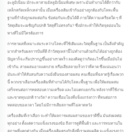
อะลูมิเนียม มักจะหาสายอัลลูมิเนียมพิเศษ เพราะมันทํางานได้ดีกว่ากับ
เหล็กสกัดเหล็กเหล่านั้น เมื่อเครื่องเติมเข้ากันอย่างถูกต้องกับโลหะพื้น
ฐานที่กําลังถูกผสมต่อกัน ข้อต่อกันจะยืนได้ดี ภายใต้ความเครียดใด ๆ ที่
วัสดุเดิมจะเผชิญกับปกติ วัสดุที่ไม่ตรงกัน? ซึ่งมักจะทําให้เกิดจุดอ่อนใน
ทางที่ไม่มีใครต้องการ
การหาผลที่เหมาะสมระหว่างโลหะที่ใช้เติมและวัสดุพื้นฐาน เป็นสิ่งสําคัญ
มากสําหรับผลการปั่นที่ดี ถ้าวัสดุเหล่านี้ไม่ทํางานด้วยกันได้อย่างถูกต้อง
ปัญหาก็จะเริ่มปรากฏขึ้นอย่างรวดเร็ว ลองคิดดูว่าเกิดอะไรขึ้นเมื่อมันไม่
เข้ากัน: สายผสมอาจแตกง่าย หรือเสียสลายเร็วกว่าที่คาด ซึ่งแน่นอนว่า
มันจะทําให้สับสนกับความยั่งยืนของสายผสม คนเชื่อมที่ฉลาดรู้เรื่องพวก
นี้ พวกเขาเลือกเครื่องเติมที่ทํางานได้กับโลหะพื้นฐาน เพื่อให้ผสมผสม
เสร็จทนต่อการทดสอบความเครียด และไม่แตกแยกกัน หลังจากที่ใช้งาน
และขาดทุนปกติ รางวัล? ความเชื่อมโยงที่แข็งแกร่งกว่า ที่ทนต่อการ
ทดสอบของเวลา โดยไม่มีการเสียสภาพที่ไม่คาดหวัง
เครื่องเติมที่เราเลือก จะทําให้ผลการผสมผสานของเราดีขึ้น มันส่งผลต่อ
ทุกอย่าง ตั้งแต่ความแข็งแรงของข้อ ถึงการดูที่พื้นผิว และการทนทานใน
สภาพที่แตกต่างกัน เมื่อเครื่องเติมตรงกับสิ่งที่เราผสมผลิต จะแข็งแรงกว่า