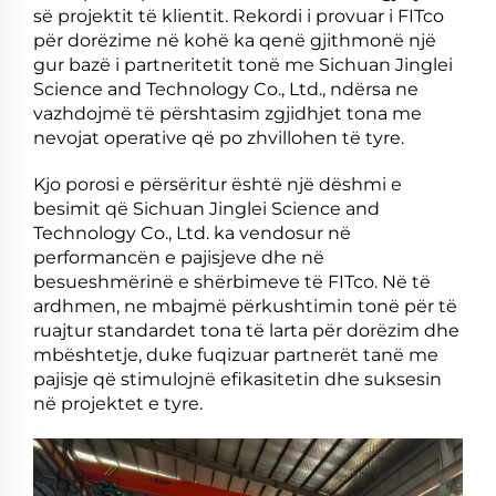
së projektit të klientit. Rekordi i provuar i FITco
për dorëzime në kohë ka qenë gjithmonë një
gur bazë i partneritetit tonë me Sichuan Jinglei
Science and Technology Co., Ltd., ndërsa ne
vazhdojmë të përshtasim zgjidhjet tona me
nevojat operative që po zhvillohen të tyre.
Kjo porosi e përsëritur është një dëshmi e
besimit që Sichuan Jinglei Science and
Technology Co., Ltd. ka vendosur në
performancën e pajisjeve dhe në
besueshmërinë e shërbimeve të FITco. Në të
ardhmen, ne mbajmë përkushtimin tonë për të
ruajtur standardet tona të larta për dorëzim dhe
mbështetje, duke fuqizuar partnerët tanë me
pajisje që stimulojnë efikasitetin dhe suksesin
në projektet e tyre.