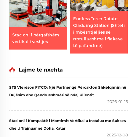
Endless Torch Rotate
Cladding Station (Shteti
i mbështjelljes së
Stacioni i përqafshëm
S
rrotullueshme i flakave
vertikal i veshjes
v
të pafundme)
h
Lajme të nxehta
STS Vlerëson FITCO: Një Partner që Përcakton Shkëlqimin në
Bujësim dhe Qendrueshmërinë ndaj Klientit
2026-01-15
Stacioni i Kompaktë i Montimit Vertikal u Instalua me Sukses
dhe U Trajnuar në Doha, Katar
2025-12-08