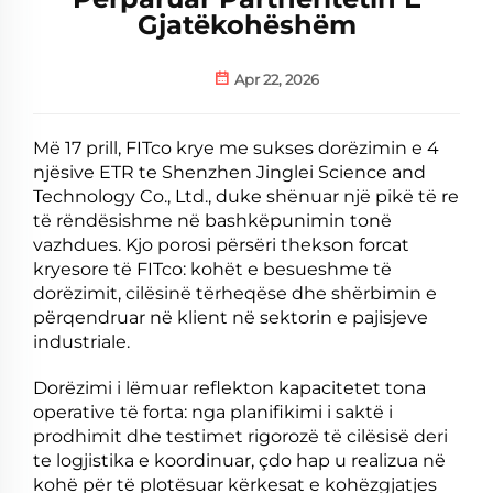
Gjatëkohëshëm
Apr 22, 2026
Më 17 prill, FITco krye me sukses dorëzimin e 4
njësive ETR te Shenzhen Jinglei Science and
Technology Co., Ltd., duke shënuar një pikë të re
të rëndësishme në bashkëpunimin tonë
vazhdues. Kjo porosi përsëri thekson forcat
kryesore të FITco: kohët e besueshme të
dorëzimit, cilësinë tërheqëse dhe shërbimin e
përqendruar në klient në sektorin e pajisjeve
industriale.
Dorëzimi i lëmuar reflekton kapacitetet tona
operative të forta: nga planifikimi i saktë i
prodhimit dhe testimet rigorozë të cilësisë deri
te logjistika e koordinuar, çdo hap u realizua në
kohë për të plotësuar kërkesat e kohëzgjatjes