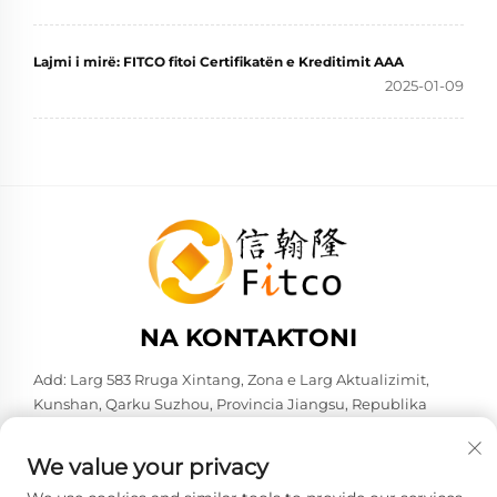
Lajmi i mirë: FITCO fitoi Certifikatën e Kreditimit AAA
2025-01-09
NA KONTAKTONI
Add: Larg 583 Rruga Xintang, Zona e Larg Aktualizimit,
Kunshan, Qarku Suzhou, Provincia Jiangsu, Republika
Popullore e Kinezës. 215316
Tel:
+86-137 6186 0079
We value your privacy
E-mail:
[email protected]