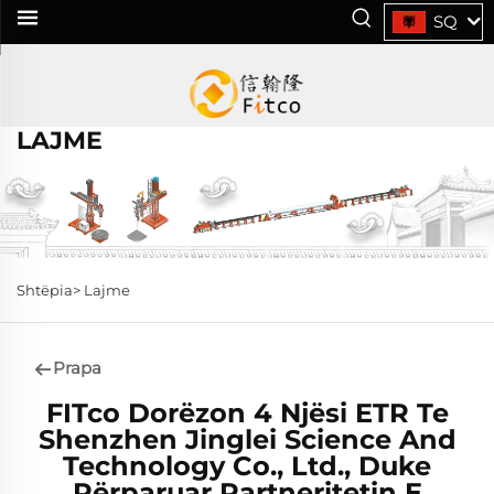
SQ
LAJME
Shtëpia>
Lajme
Prapa
FITco Dorëzon 4 Njësi ETR Te
Shenzhen Jinglei Science And
Technology Co., Ltd., Duke
Përparuar Partneritetin E