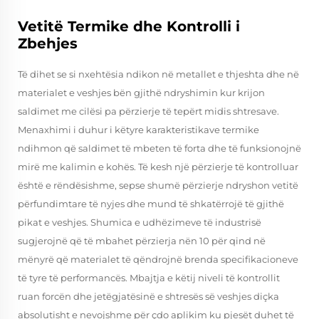
Vetitë Termike dhe Kontrolli i
Zbehjes
Të dihet se si nxehtësia ndikon në metallet e thjeshta dhe në
materialet e veshjes bën gjithë ndryshimin kur krijon
saldimet me cilësi pa përzierje të tepërt midis shtresave.
Menaxhimi i duhur i këtyre karakteristikave termike
ndihmon që saldimet të mbeten të forta dhe të funksionojnë
mirë me kalimin e kohës. Të kesh një përzierje të kontrolluar
është e rëndësishme, sepse shumë përzierje ndryshon vetitë
përfundimtare të nyjes dhe mund të shkatërrojë të gjithë
pikat e veshjes. Shumica e udhëzimeve të industrisë
sugjerojnë që të mbahet përzierja nën 10 për qind në
mënyrë që materialet të qëndrojnë brenda specifikacioneve
të tyre të performancës. Mbajtja e këtij niveli të kontrollit
ruan forcën dhe jetëgjatësinë e shtresës së veshjes diçka
absolutisht e nevojshme për çdo aplikim ku pjesët duhet të