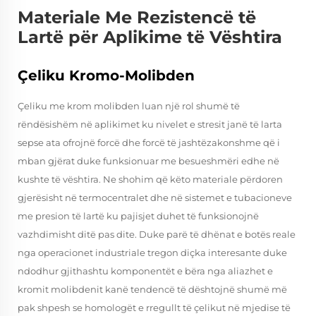
Materiale Me Rezistencë të
Lartë për Aplikime të Vështira
Çeliku Kromo-Molibden
Çeliku me krom molibden luan një rol shumë të
rëndësishëm në aplikimet ku nivelet e stresit janë të larta
sepse ata ofrojnë forcë dhe forcë të jashtëzakonshme që i
mban gjërat duke funksionuar me besueshmëri edhe në
kushte të vështira. Ne shohim që këto materiale përdoren
gjerësisht në termocentralet dhe në sistemet e tubacioneve
me presion të lartë ku pajisjet duhet të funksionojnë
vazhdimisht ditë pas dite. Duke parë të dhënat e botës reale
nga operacionet industriale tregon diçka interesante duke
ndodhur gjithashtu komponentët e bëra nga aliazhet e
kromit molibdenit kanë tendencë të dështojnë shumë më
pak shpesh se homologët e rregullt të çelikut në mjedise të