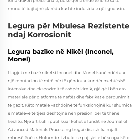
fund duken profesionale, duke qenë ende të fortë sa të
mund të trajtojnë çfarëdo kushte industriale që i godasin.
Legura për Mbulesa Rezistente
ndaj Korrosionit
Legura bazike në Nikël (Inconel,
Monel)
Llagjet me bazë nikel si Inconel dhe Monel kanë ndërtuar
një reputacion të mirë për të qëndruar kundër nxehtësisë
intensive dhe ekspozimit të ashpër kimik, gjë që i bën ato
materiale për platforma të naftës dhe fabrikat e përpunimit
të gazit. Këto metale vazhdojnë të funksionojnë kur shumica
e metaleve të tjera dështojnë nën presion, për të thënë
kështu. Një artikull i publikuar kohët e fundit në Journal of
Advanced Materials Processing tregoi disa shifra mjaft
mbresëlënëse. Hulumtimi zbuloi se pajisjet e bëra nga këto