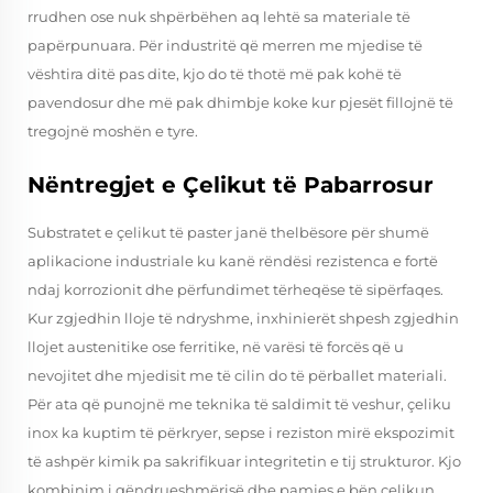
rrudhen ose nuk shpërbëhen aq lehtë sa materiale të
papërpunuara. Për industritë që merren me mjedise të
vështira ditë pas dite, kjo do të thotë më pak kohë të
pavendosur dhe më pak dhimbje koke kur pjesët fillojnë të
tregojnë moshën e tyre.
Nëntregjet e Çelikut të Pabarrosur
Substratet e çelikut të paster janë thelbësore për shumë
aplikacione industriale ku kanë rëndësi rezistenca e fortë
ndaj korrozionit dhe përfundimet tërheqëse të sipërfaqes.
Kur zgjedhin lloje të ndryshme, inxhinierët shpesh zgjedhin
llojet austenitike ose ferritike, në varësi të forcës që u
nevojitet dhe mjedisit me të cilin do të përballet materiali.
Për ata që punojnë me teknika të saldimit të veshur, çeliku
inox ka kuptim të përkryer, sepse i reziston mirë ekspozimit
të ashpër kimik pa sakrifikuar integritetin e tij strukturor. Kjo
kombinim i qëndrueshmërisë dhe pamjes e bën çelikun