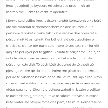
inox një zgjedhje kryesore në sektorët e prodhimit që
merren me kushte të vështira operative.
Mënyra se si çeliku inox reziston kundër korrozionit e ka bërë
atë një material të domosdoshëm në disa sektorë, duke
përfshirë fabrikat kimike, fabrikat e ilaçeve dhe objektet e
përpunimit të ushqimit. Kur bëhet fjalë për zgjedhjen e
cilësisë së duhur për punë saldimore të veshura, nuk ka një
qasje të përkryer për të gjithë. Situata të ndryshme kërkojnë
nota të ndryshme në varësi të mjedisit me të cilin do të
përballen çdo ditë. Të bësh këtë siç duhet do të thotë që
pjesët jo vetëm që do të qëndrojnë më gjatë pa u deshtuar,
por do të mbahen bashkë edhe strukturalisht. Kjo e redukton
shpenzimet e shtrenjta për riparime ose për të zëvendësuar
gjërat para kohe. Shumë prodhues zgjedhin bazën e çelikut
të pastershëm gjatë projekteve të saldimit të veshur, sepse
këto materiale ofrojnë forcë dhe pamje të mirë. Përbërëse në