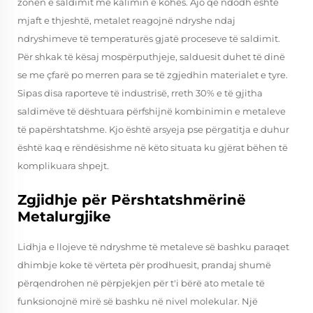
zonën e saldimit me kalimin e kohës. Ajo që ndodh është
mjaft e thjeshtë, metalet reagojnë ndryshe ndaj
ndryshimeve të temperaturës gjatë proceseve të saldimit.
Për shkak të kësaj mospërputhjeje, salduesit duhet të dinë
se me çfarë po merren para se të zgjedhin materialet e tyre.
Sipas disa raporteve të industrisë, rreth 30% e të gjitha
saldimëve të dështuara përfshijnë kombinimin e metaleve
të papërshtatshme. Kjo është arsyeja pse përgatitja e duhur
është kaq e rëndësishme në këto situata ku gjërat bëhen të
komplikuara shpejt.
Zgjidhje për Përshtatshmërinë
Metalurgjike
Lidhja e llojeve të ndryshme të metaleve së bashku paraqet
dhimbje koke të vërteta për prodhuesit, prandaj shumë
përqendrohen në përpjekjen për t'i bërë ato metale të
funksionojnë mirë së bashku në nivel molekular. Një