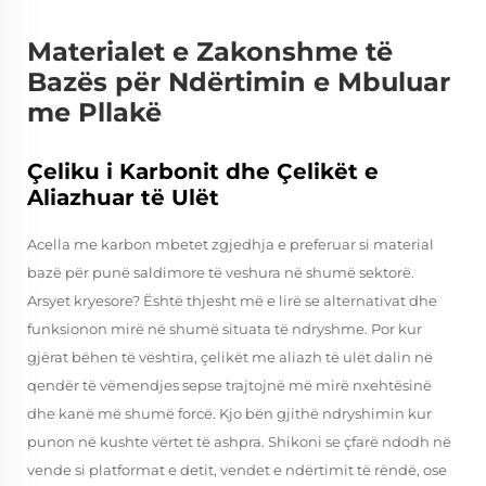
Materialet e Zakonshme të
Bazës për Ndërtimin e Mbuluar
me Pllakë
Çeliku i Karbonit dhe Çelikët e
Aliazhuar të Ulët
Acella me karbon mbetet zgjedhja e preferuar si material
bazë për punë saldimore të veshura në shumë sektorë.
Arsyet kryesore? Është thjesht më e lirë se alternativat dhe
funksionon mirë në shumë situata të ndryshme. Por kur
gjërat bëhen të vështira, çelikët me aliazh të ulët dalin në
qendër të vëmendjes sepse trajtojnë më mirë nxehtësinë
dhe kanë më shumë forcë. Kjo bën gjithë ndryshimin kur
punon në kushte vërtet të ashpra. Shikoni se çfarë ndodh në
vende si platformat e detit, vendet e ndërtimit të rëndë, ose