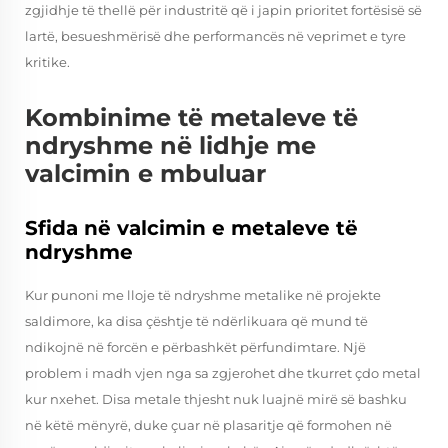
zgjidhje të thellë për industritë që i japin prioritet fortësisë së
lartë, besueshmërisë dhe performancës në veprimet e tyre
kritike.
Kombinime të metaleve të
ndryshme në lidhje me
valcimin e mbuluar
Sfida në valcimin e metaleve të
ndryshme
Kur punoni me lloje të ndryshme metalike në projekte
saldimore, ka disa çështje të ndërlikuara që mund të
ndikojnë në forcën e përbashkët përfundimtare. Një
problem i madh vjen nga sa zgjerohet dhe tkurret çdo metal
kur nxehet. Disa metale thjesht nuk luajnë mirë së bashku
në këtë mënyrë, duke çuar në plasaritje që formohen në