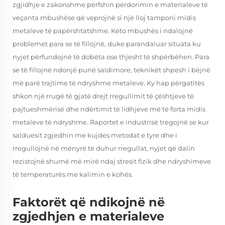
zgjidhje e zakonshme përfshin përdorimin e materialeve të
veçanta mbushëse që veprojnë si një lloj tamponi midis
metaleve të papërshtatshme. Këto mbushës i ndalojnë
problemet para se të fillojnë, duke parandaluar situata ku
nyjet përfundojnë të dobëta ose thjesht të shpërbëhen. Para
se të fillojnë ndonjë punë saldimore, teknikët shpesh i bëjnë
më parë trajtime të ndryshme metaleve. Ky hap përgatitës
shkon një rrugë të gjatë drejt rregullimit të çështjeve të
pajtueshmërisë dhe ndërtimit të lidhjeve më të forta midis
metaleve të ndryshme. Raportet e industrisë tregojnë se kur
salduesit zgjedhin me kujdes metodat e tyre dhe i
rregullojnë në mënyrë të duhur rregullat, nyjet që dalin
rezistojnë shumë më mirë ndaj stresit fizik dhe ndryshimeve
të temperaturës me kalimin e kohës.
Faktorët që ndikojnë në
zgjedhjen e materialeve