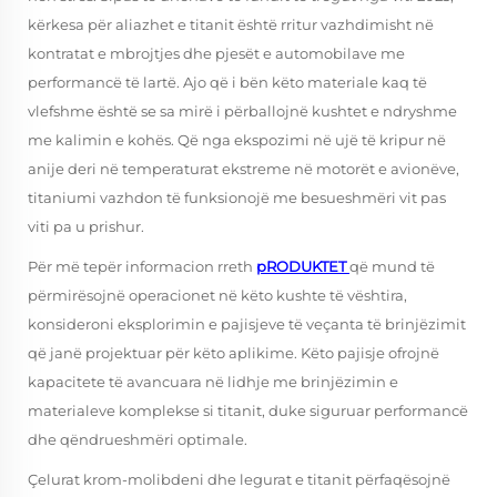
kërkesa për aliazhet e titanit është rritur vazhdimisht në
kontratat e mbrojtjes dhe pjesët e automobilave me
performancë të lartë. Ajo që i bën këto materiale kaq të
vlefshme është se sa mirë i përballojnë kushtet e ndryshme
me kalimin e kohës. Që nga ekspozimi në ujë të kripur në
anije deri në temperaturat ekstreme në motorët e avionëve,
titaniumi vazhdon të funksionojë me besueshmëri vit pas
viti pa u prishur.
Për më tepër informacion rreth
pRODUKTET
që mund të
përmirësojnë operacionet në këto kushte të vështira,
konsideroni eksplorimin e pajisjeve të veçanta të brinjëzimit
që janë projektuar për këto aplikime. Këto pajisje ofrojnë
kapacitete të avancuara në lidhje me brinjëzimin e
materialeve komplekse si titanit, duke siguruar performancë
dhe qëndrueshmëri optimale.
Çelurat krom-molibdeni dhe legurat e titanit përfaqësojnë