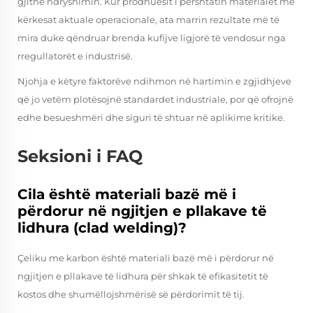
gjithë ndryshimin. Kur prodhuesit i përshtatin materialet me
kërkesat aktuale operacionale, ata marrin rezultate më të
mira duke qëndruar brenda kufijve ligjorë të vendosur nga
rregullatorët e industrisë.
Njohja e këtyre faktorëve ndihmon në hartimin e zgjidhjeve
që jo vetëm plotësojnë standardet industriale, por që ofrojnë
edhe besueshmëri dhe siguri të shtuar në aplikime kritike.
Seksioni i FAQ
Cila është materiali bazë më i
përdorur në ngjitjen e pllakave të
lidhura (clad welding)?
Çeliku me karbon është materiali bazë më i përdorur në
ngjitjen e pllakave të lidhura për shkak të efikasitetit të
kostos dhe shumëllojshmërisë së përdorimit të tij.