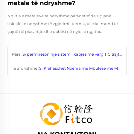
metale të ndryshme?
Ngjitja e metaleve të ndryshme paraqet sfida siç janë
shkallët e ndryshme të zgjerimit termik, të cilat mund të
çojnë në plasaritje dhe dobësi në nyjet e ngjitura.
Para :
Si përmirëson një sistem i kapjes me varg TIG trajtën e sipërfaqeve metalese?
Të ardhshme :
Si Krahasohet Nxënia me Mbulesë me Metodat Tradicionale të Nxënies?