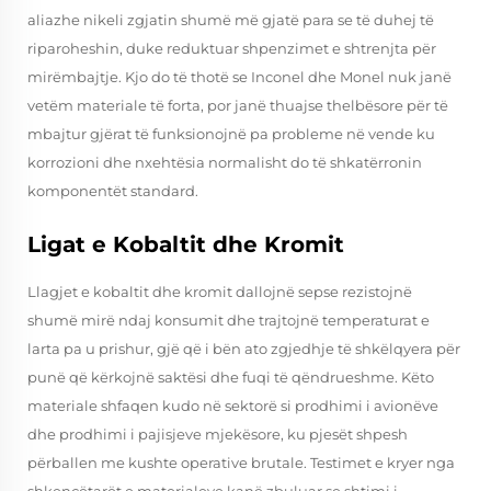
aliazhe nikeli zgjatin shumë më gjatë para se të duhej të
riparoheshin, duke reduktuar shpenzimet e shtrenjta për
mirëmbajtje. Kjo do të thotë se Inconel dhe Monel nuk janë
vetëm materiale të forta, por janë thuajse thelbësore për të
mbajtur gjërat të funksionojnë pa probleme në vende ku
korrozioni dhe nxehtësia normalisht do të shkatërronin
komponentët standard.
Ligat e Kobaltit dhe Kromit
Llagjet e kobaltit dhe kromit dallojnë sepse rezistojnë
shumë mirë ndaj konsumit dhe trajtojnë temperaturat e
larta pa u prishur, gjë që i bën ato zgjedhje të shkëlqyera për
punë që kërkojnë saktësi dhe fuqi të qëndrueshme. Këto
materiale shfaqen kudo në sektorë si prodhimi i avionëve
dhe prodhimi i pajisjeve mjekësore, ku pjesët shpesh
përballen me kushte operative brutale. Testimet e kryer nga