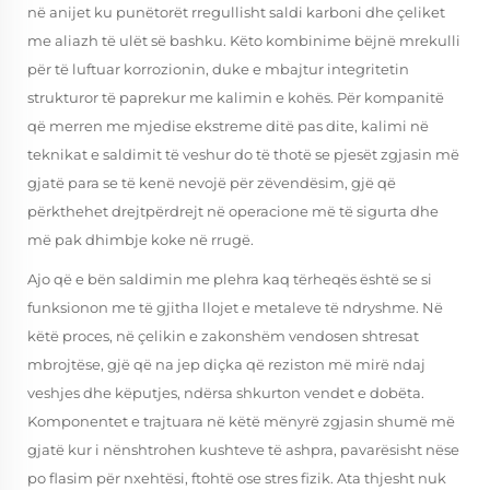
në anijet ku punëtorët rregullisht saldi karboni dhe çeliket
me aliazh të ulët së bashku. Këto kombinime bëjnë mrekulli
për të luftuar korrozionin, duke e mbajtur integritetin
strukturor të paprekur me kalimin e kohës. Për kompanitë
që merren me mjedise ekstreme ditë pas dite, kalimi në
teknikat e saldimit të veshur do të thotë se pjesët zgjasin më
gjatë para se të kenë nevojë për zëvendësim, gjë që
përkthehet drejtpërdrejt në operacione më të sigurta dhe
më pak dhimbje koke në rrugë.
Ajo që e bën saldimin me plehra kaq tërheqës është se si
funksionon me të gjitha llojet e metaleve të ndryshme. Në
këtë proces, në çelikin e zakonshëm vendosen shtresat
mbrojtëse, gjë që na jep diçka që reziston më mirë ndaj
veshjes dhe këputjes, ndërsa shkurton vendet e dobëta.
Komponentet e trajtuara në këtë mënyrë zgjasin shumë më
gjatë kur i nënshtrohen kushteve të ashpra, pavarësisht nëse
po flasim për nxehtësi, ftohtë ose stres fizik. Ata thjesht nuk