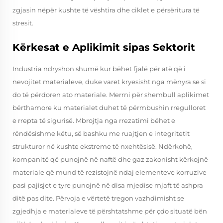
zgjasin nëpër kushte të vështira dhe ciklet e përsëritura të
stresit.
Kërkesat e Aplikimit sipas Sektorit
Industria ndryshon shumë kur bëhet fjalë për atë që i
nevojitet materialeve, duke varet kryesisht nga mënyra se si
do të përdoren ato materiale. Merrni për shembull aplikimet
bërthamore ku materialet duhet të përmbushin rregulloret
e rrepta të sigurisë. Mbrojtja nga rrezatimi bëhet e
rëndësishme këtu, së bashku me ruajtjen e integritetit
strukturor në kushte ekstreme të nxehtësisë. Ndërkohë,
kompanitë që punojnë në naftë dhe gaz zakonisht kërkojnë
materiale që mund të rezistojnë ndaj elementeve korruzive
pasi pajisjet e tyre punojnë në disa mjedise mjaft të ashpra
ditë pas dite. Përvoja e vërtetë tregon vazhdimisht se
zgjedhja e materialeve të përshtatshme për çdo situatë bën