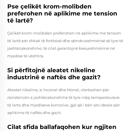
Pse çelikët krom-molibden
preferohen në aplikime me tension
të lartë?
Çelikët krom-molibden preferohen në aplikime me tension
të lartë për shkak të fortësisë dhe qëndrueshmërisë së tyre të
jashtëzakonshme, të cilat garantojnë besueshmërinë në
mjedise të vështira.
Si përfitojnë aleatet nikeline
industrinë e naftës dhe gazit?
Aleatet nikeline, si Inconel dhe Monel, vlerësohen për
rezistencën e jashtëzakonshme të tyre ndaj temperaturave
të larta dhe mjediseve korrozive, gjë që i bën ato ideale për
aplikime të naftës dhe gazit.
Cilat sfida ballafaqohen kur ngjiten