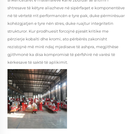
shkencëtarët e materialeve kanë zbuluar se shtimi i
shtresave të këtyre aliazheve në sipërfaqet e komponentëve
në të vërtetë rrit performancën e tyre pak, duke përmirësuar
kohëzgjatjen e tyre nën stres, duke ruajtur integritetin
strukturor. Kur prodhuesit forcojnë pjesët kritike me
përzierje kobalti dhe kromi, ato përbërës zakonisht
rezistojnë më mirë ndaj mjediseve të ashpra, megjithëse
gjithmonë ka disa kompromisë të përfshirë në varësi të
kërkesave të saktë të aplikimit.