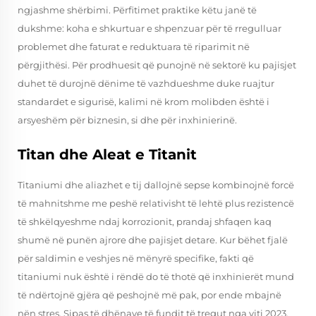
ngjashme shërbimi. Përfitimet praktike këtu janë të
dukshme: koha e shkurtuar e shpenzuar për të rregulluar
problemet dhe faturat e reduktuara të riparimit në
përgjithësi. Për prodhuesit që punojnë në sektorë ku pajisjet
duhet të durojnë dënime të vazhdueshme duke ruajtur
standardet e sigurisë, kalimi në krom molibden është i
arsyeshëm për biznesin, si dhe për inxhinierinë.
Titan dhe Aleat e Titanit
Titaniumi dhe aliazhet e tij dallojnë sepse kombinojnë forcë
të mahnitshme me peshë relativisht të lehtë plus rezistencë
të shkëlqyeshme ndaj korrozionit, prandaj shfaqen kaq
shumë në punën ajrore dhe pajisjet detare. Kur bëhet fjalë
për saldimin e veshjes në mënyrë specifike, fakti që
titaniumi nuk është i rëndë do të thotë që inxhinierët mund
të ndërtojnë gjëra që peshojnë më pak, por ende mbajnë
nën stres. Sipas të dhënave të fundit të tregut nga viti 2023,