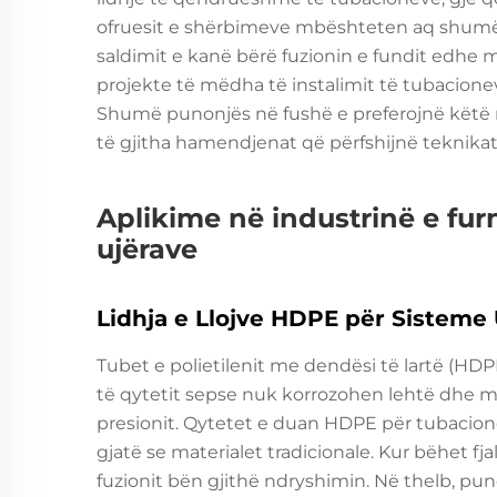
ofruesit e shërbimeve mbështeten aq shumë t
saldimit e kanë bërë fuzionin e fundit edhe 
projekte të mëdha të instalimit të tubacionev
Shumë punonjës në fushë e preferojnë këtë
të gjitha hamendjenat që përfshijnë teknikat 
Aplikime në industrinë e furn
ujërave
Lidhja e Llojve HDPE për Sistem
Tubet e polietilenit me dendësi të lartë (HDPE
të qytetit sepse nuk korrozohen lehtë dhe mu
presionit. Qytetet e duan HDPE për tubacion
gjatë se materialet tradicionale. Kur bëhet fja
fuzionit bën gjithë ndryshimin. Në thelb, pun