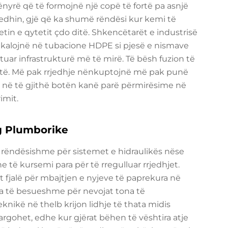
ënyrë që të formojnë një copë të fortë pa asnjë
rrjedhin, gjë që ka shumë rëndësi kur kemi të
tin e qytetit çdo ditë. Shkencëtarët e industrisë
 kalojnë në tubacione HDPE si pjesë e nismave
tuar infrastrukturë më të mirë. Të bësh fuzion të
atë. Më pak rrjedhje nënkuptojnë më pak punë
 në të gjithë botën kanë parë përmirësime në
imit.
rg Plumborike
 rëndësishme për sistemet e hidraulikës nëse
të kursemi para për të rregulluar rrjedhjet.
 fjalë për mbajtjen e nyjeve të paprekura në
çka të besueshme për nevojat tona të
eknikë në thelb krijon lidhje të thata midis
argohet, edhe kur gjërat bëhen të vështira atje