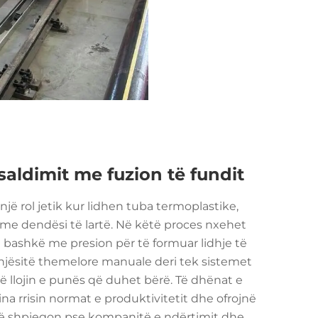
saldimit me fuzion të fundit
jë rol jetik kur lidhen tuba termoplastike,
 me dendësi të lartë. Në këtë proces nxehet
et bashkë me presion për të formuar lidhje të
njësitë themelore manuale deri tek sistemet
ë llojin e punës që duhet bërë. Të dhënat e
a rrisin normat e produktivitetit dhe ofrojnë
që shpjegon pse kompanitë e ndërtimit dhe