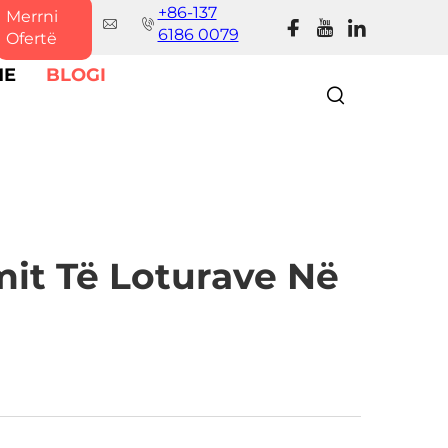
+86-137
Merrni
6186 0079
Ofertë
ME
BLOGI
mit Të Loturave Në