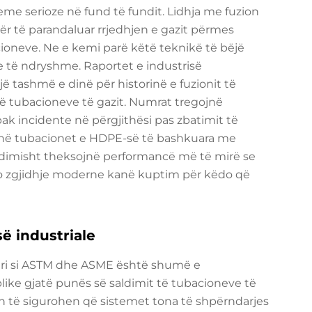
e serioze në fund të fundit. Lidhja me fuzion
r të parandaluar rrjedhjen e gazit përmes
bacioneve. Ne e kemi parë këtë teknikë të bëjë
e të ndryshme. Raportet e industrisë
 tashmë e dinë për historinë e fuzionit të
ë tubacioneve të gazit. Numrat tregojnë
ak incidente në përgjithësi pas zbatimit të
ojnë tubacionet e HDPE-së të bashkuara me
zhdimisht theksojnë performancë më të mirë se
ëto zgjidhje moderne kanë kuptim për këdo që
ë industriale
stri si ASTM dhe ASME është shumë e
like gjatë punës së saldimit të tubacioneve të
uan të sigurohen që sistemet tona të shpërndarjes