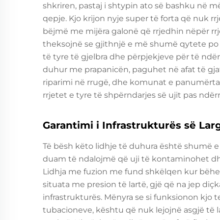
shkriren, pastaj i shtypin ato së bashku në m
qepje. Kjo krijon nyje super të forta që nuk 
bëjmë me mijëra galonë që rrjedhin nëpër rrje
theksojnë se gjithnjë e më shumë qytete po
të tyre të gjelbra dhe përpjekjeve për të ndër
duhur me prapanicën, paguhet në afat të gj
riparimi në rrugë, dhe komunat e panumërta
rrjetet e tyre të shpërndarjes së ujit pas ndërr
Garantimi i Infrastrukturës së La
Të bësh këto lidhje të duhura është shumë e
duam të ndalojmë që uji të kontaminohet dhe 
Lidhja me fuzion me fund shkëlqen kur bëhet
situata me presion të lartë, gjë që na jep di
infrastrukturës. Mënyra se si funksionon kjo t
tubacioneve, kështu që nuk lejojnë asgjë të l