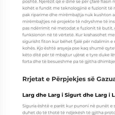
poshtë. Njerëzit që e dinë se për çfarë flasin
kohët e fundit me teknologjinë e fuzionit të
pak riparime dhe mirëmbajtja nuk kushton aq
mirëmbajtjes në projekte të ndryshme të ins
pas ndërrimit në metodat e fuzionit të butit,
funksionon në të vërtetë. Kur krahasohet me m
sigurisht fiton kur bëhet fjalë për ndalimin 
kohës. Kjo është arsyeja pse kaq shumë qyt
këto ditë për të mbajtur ujërat e tyre duke l
forta dhe të besueshme pa të gjitha dhimbje
Rrjetat e Përpjekjes së Gazu
Larg dhe Larg i Sigurt dhe Larg i 
Siguria është e parët kur punoni në punët e s
duhet do të thotë të ndjekësh të gjitha prot