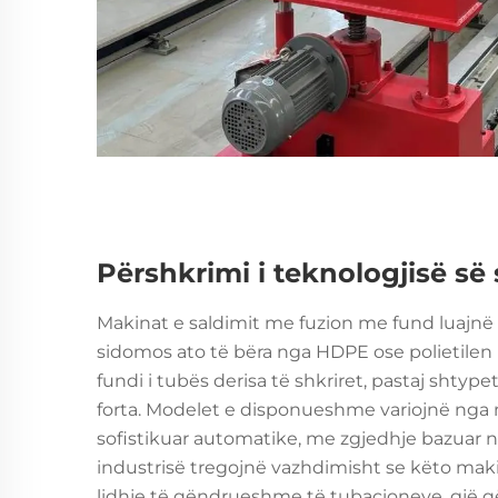
Përshkrimi i teknologjisë së 
Makinat e saldimit me fuzion me fund luajnë n
sidomos ato të bëra nga HDPE ose polietilen
fundi i tubës derisa të shkriret, pastaj shtyp
forta. Modelet e disponueshme variojnë nga 
sofistikuar automatike, me zgjedhje bazuar n
industrisë tregojnë vazhdimisht se këto makin
lidhje të qëndrueshme të tubacioneve, gjë 