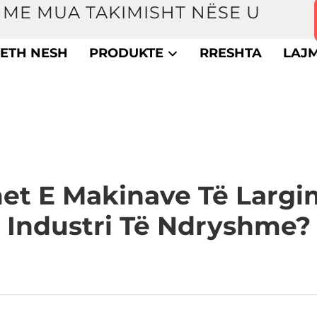
ME MUA TAKIMISHT NËSE U
ETH NESH
PRODUKTE
RRESHTA
LAJ
met E Makinave Të Largi
Industri Të Ndryshme?