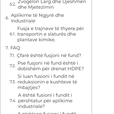
Zvogëlon Larg dhe Ujeshmën
dhe Mjetezimin
Aplikime të Ngjyrë dhe
Industriale
Fusja e trajnave të thyera për
transportin e slaturës dhe
plantave kimike.
FAQ
Çfarë është fusjoni në fund?
Pse fusjoni në fund është i
dobishëm për drenat HDPE?
Si luan fusioni i fundit në
reduksionin e kushteve të
mbajtjes?
A është fusioni i fundit i
përshtatur për aplikime
industriale?