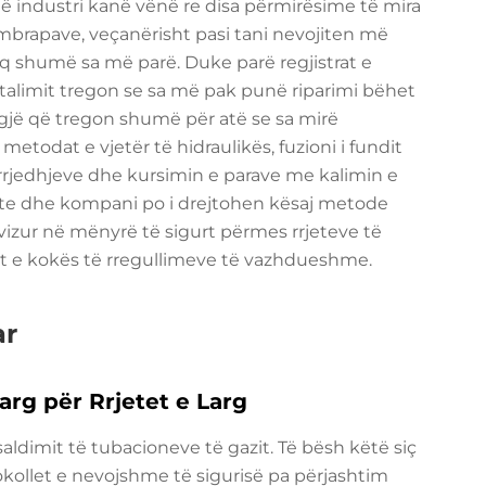
 në industri kanë vënë re disa përmirësime të mira
 mbrapave, veçanërisht pasi tani nevojiten më
 shumë sa më parë. Duke parë regjistrat e
talimit tregon se sa më pak punë riparimi bëhet
 gjë që tregon shumë për atë se sa mirë
etodat e vjetër të hidraulikës, fuzioni i fundit
e rrjedhjeve dhe kursimin e parave me kalimin e
ete dhe kompani po i drejtohen kësaj metode
ëvizur në mënyrë të sigurt përmes rrjeteve të
t e kokës të rregullimeve të vazhdueshme.
ar
Larg për Rrjetet e Larg
aldimit të tubacioneve të gazit. Të bësh këtë siç
okollet e nevojshme të sigurisë pa përjashtim