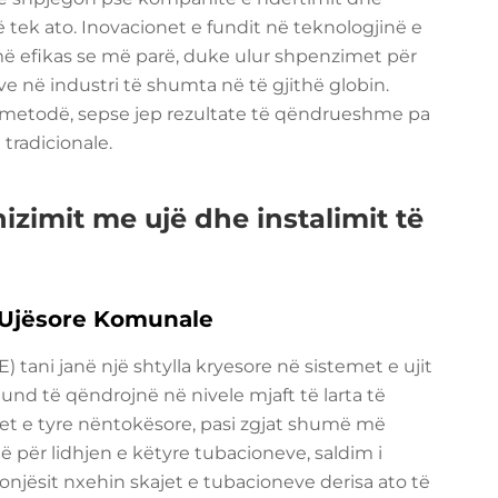
ek ato. Inovacionet e fundit në teknologjinë e
më efikas se më parë, duke ulur shpenzimet për
e në industri të shumta në të gjithë globin.
 metodë, sepse jep rezultate të qëndrueshme pa
tradicionale.
izimit me ujë dhe instalimit të
e Ujësore Komunale
) tani janë një shtylla kryesore në sistemet e ujit
nd të qëndrojnë në nivele mjaft të larta të
et e tyre nëntokësore, pasi zgjat shumë më
lë për lidhjen e këtyre tubacioneve, saldim i
onjësit nxehin skajet e tubacioneve derisa ato të