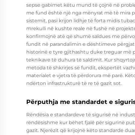
sepse gabimet këtu mund të çojnë në problem
me fund është një nga mënyrat më të mira pë
sistemit, pasi krijon lidhje të forta midis tu
mrekulli në kushte reale në fushë në projekt
konfirmojnë atë që shumë saldues me përvojë
fundit në parandalimin e dështimeve përgjat
historinë e tyre gjithashtu duke treguar më p
teknikave të duhura të saldimit. Kur shqyrt
metoda të shkrirjes së fundit, ekspertët va
materialet e vjetra të përdorura më parë. K
ndërton infrastrukturë të re të gazit sot.
Përputhja me standardet e siguris
Rëndësia e standardeve të sigurisë në indu
rëndësishme kur bëhet fjalë për sigurinë pub
gazit. Njerëzit që krijojnë këto standarde d