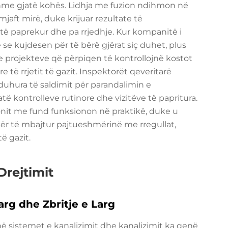
shme gjatë kohës. Lidhja me fuzion ndihmon në
aft mirë, duke krijuar rezultate të
ë paprekur dhe pa rrjedhje. Kur kompanitë i
e kujdesen për të bërë gjërat siç duhet, plus
e projekteve që përpiqen të kontrollojnë kostot
 të rrjetit të gazit. Inspektorët qeveritarë
duhura të saldimit për parandalimin e
ë kontrolleve rutinore dhe vizitëve të papritura.
nit me fund funksionon në praktikë, duke u
 për të mbajtur pajtueshmërinë me rregullat,
ë gazit.
Drejtimit
arg dhe Zbritje e Larg
 sistemet e kanalizimit dhe kanalizimit ka qenë