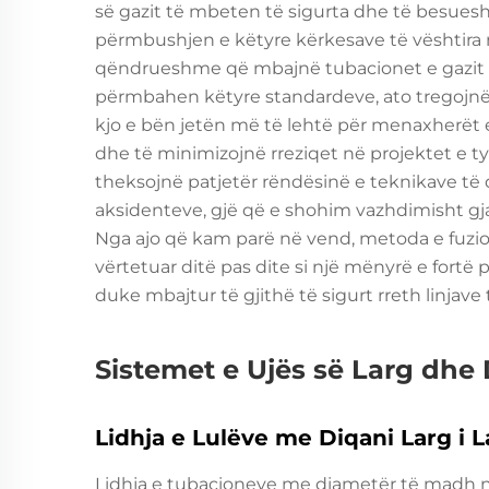
së gazit të mbeten të sigurta dhe të besue
përmbushjen e këtyre kërkesave të vështira mj
qëndrueshme që mbajnë tubacionet e gazit t
përmbahen këtyre standardeve, ato tregojnë s
kjo e bën jetën më të lehtë për menaxherët 
dhe të minimizojnë rreziqet në projektet e tyre
theksojnë patjetër rëndësinë e teknikave të 
aksidenteve, gjë që e shohim vazhdimisht gjat
Nga ajo që kam parë në vend, metoda e fuzio
vërtetuar ditë pas dite si një mënyrë e fortë
duke mbajtur të gjithë të sigurt rreth linjave t
Sistemet e Ujës së Larg dhe 
Lidhja e Lulëve me Diqani Larg i L
Lidhja e tubacioneve me diametër të madh në