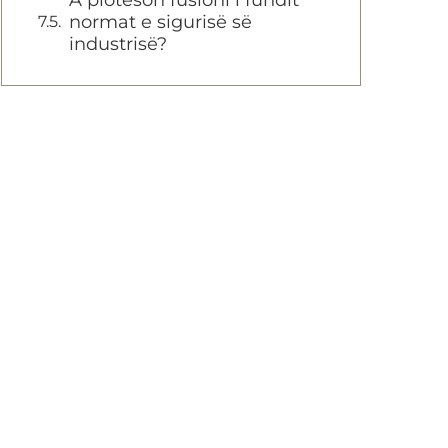
A plotëson fusioni i fundit
normat e sigurisë së
industrisë?