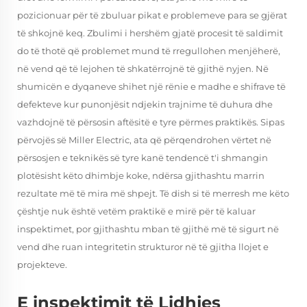
pozicionuar për të zbuluar pikat e problemeve para se gjërat
të shkojnë keq. Zbulimi i hershëm gjatë procesit të saldimit
do të thotë që problemet mund të rregullohen menjëherë,
në vend që të lejohen të shkatërrojnë të gjithë nyjen. Në
shumicën e dyqaneve shihet një rënie e madhe e shifrave të
defekteve kur punonjësit ndjekin trajnime të duhura dhe
vazhdojnë të përsosin aftësitë e tyre përmes praktikës. Sipas
përvojës së Miller Electric, ata që përqendrohen vërtet në
përsosjen e teknikës së tyre kanë tendencë t'i shmangin
plotësisht këto dhimbje koke, ndërsa gjithashtu marrin
rezultate më të mira më shpejt. Të dish si të merresh me këto
çështje nuk është vetëm praktikë e mirë për të kaluar
inspektimet, por gjithashtu mban të gjithë më të sigurt në
vend dhe ruan integritetin strukturor në të gjitha llojet e
projekteve.
E inspektimit të Lidhjes