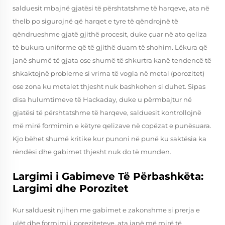
salduesit mbajnë gjatësi të përshtatshme të harqeve, ata në
thelb po sigurojnë që harqet e tyre të qëndrojnë të
qëndrueshme gjatë gjithë procesit, duke çuar në ato qeliza
të bukura uniforme që të gjithë duam të shohim. Lëkura që
janë shumë të gjata ose shumë të shkurtra kanë tendencë të
shkaktojnë probleme si vrima të vogla në metal (porozitet)
ose zona ku metalet thjesht nuk bashkohen si duhet. Sipas
disa hulumtimeve të Hackaday, duke u përmbajtur në
gjatësi të përshtatshme të harqeve, salduesit kontrollojnë
më mirë formimin e këtyre qelizave në copëzat e punësuara.
Kjo bëhet shumë kritike kur punoni në punë ku saktësia ka
rëndësi dhe gabimet thjesht nuk do të munden.
Largimi i Gabimeve Të Përbashkëta:
Largimi dhe Porozitet
Kur salduesit njihen me gabimet e zakonshme si prerja e
ulët dhe formimi i poreziteteve, ata janë më mirë të