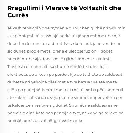
Rregullimi i Vlerave të Voltazhit dhe
Currës
Të kesh tensionin dhe rrymën e duhur bën gjithë ndryshimin
kur përpiqesh të ruash një harkë të qëndrueshme dhe një
depërtim të mirë të saldimit. Nëse këto nuk janë vendosur
siç duhet, problemet si prerja e ulët ose fuzioni i dobët
ndodhin, dhe kjo dobëson të gjithë lidhjen e saldimit.
Trashësia e materialit ka shumë rëndësi, si dhe lloji i
elektrodës që dikush po përdor. Kjo do të thotë që salduesit
duhet të ndryshojnë cilësimet e tyre bazuar në atë me të
cilën po punojnë. Merrni metalet më të trasha për shembull
ato zakonisht kanë nevojë për më shumë amper vetëm për
të kaluar përmes tyre siç duhet. Shumica e salduesve me
përvojë e dinë këtë nga përvoja e tyre, në vend që të lexojnë
ndonjë udhëzues të përgjithshëm diku.