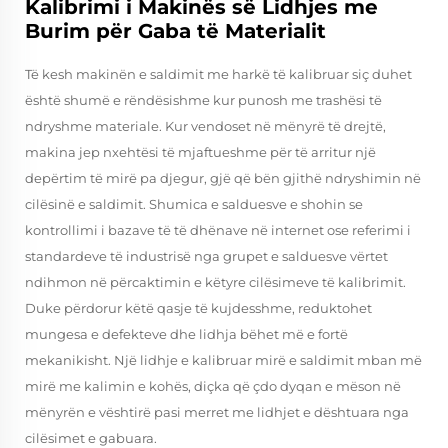
Kalibrimi i Makinës së Lidhjes me
Burim për Gaba të Materialit
Të kesh makinën e saldimit me harkë të kalibruar siç duhet
është shumë e rëndësishme kur punosh me trashësi të
ndryshme materiale. Kur vendoset në mënyrë të drejtë,
makina jep nxehtësi të mjaftueshme për të arritur një
depërtim të mirë pa djegur, gjë që bën gjithë ndryshimin në
cilësinë e saldimit. Shumica e salduesve e shohin se
kontrollimi i bazave të të dhënave në internet ose referimi i
standardeve të industrisë nga grupet e salduesve vërtet
ndihmon në përcaktimin e këtyre cilësimeve të kalibrimit.
Duke përdorur këtë qasje të kujdesshme, reduktohet
mungesa e defekteve dhe lidhja bëhet më e fortë
mekanikisht. Një lidhje e kalibruar mirë e saldimit mban më
mirë me kalimin e kohës, diçka që çdo dyqan e mëson në
mënyrën e vështirë pasi merret me lidhjet e dështuara nga
cilësimet e gabuara.