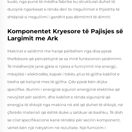
kudo, nga punë të mëdha fabrike ku strukturat duhet të
durojnë ngarkesat e rënda deri te rregullimet e thjeshta të
shtëpisë si rregullimi i gardhit pas dëmtimit të dimrit.
Komponentet Kryesore të Pajisjes së
Largimit me Ark
Makinat e saldimit me harqe përbëhen nga disa pjesë
thelbësore që përcaktojnë se sa mirë funksionon saldimimi.
Të mëdhenjtë janë gjëra si njësia e furnizimit me energji,
mbajtësi i elektrodës, kapak i tokës, plus të gjitha kabllot e
trasha që kalojnë mes të gjitha. Çdo pjesë bën diçka
specifike. Burimi i energjisë siguron energjinë elektrike që
nevojitet për saldim, dhe kabllot e rënda sigurojnë që
energjia të shkojë nga makina në atë që duhet të shkojë, në
çfarëdo materiali që është duke u salduar së bashku. Të dish
se cilat specifikacione kanë rëndësi për secilin komponent,
vërtet bën një ndryshim në rezultate. Një furnizim i