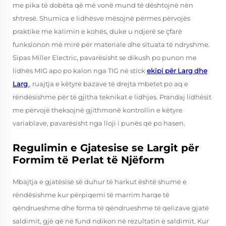
me pika të dobëta që më vonë mund të dështojnë nën
shtresë. Shumica e lidhësve mësojnë përmes përvojës
praktike me kalimin e kohës, duke u ndjerë se çfarë
funksionon më mirë për materiale dhe situata të ndryshme.
Sipas Miller Electric, pavarësisht se dikush po punon me
lidhës MIG apo po kalon nga TIG në stick
ekipi për Larg dhe
Larg
, ruajtja e këtyre bazave të drejta mbetet po aq e
rëndësishme për të gjitha teknikat e lidhjes. Prandaj lidhësit
me përvojë theksojnë gjithmonë kontrollin e këtyre
variablave, pavarësisht nga lloji i punës që po hasen.
Regulimin e Gjatesise se Largit për
Formim të Perlat të Njëform
Mbajtja e gjatësisë së duhur të harkut është shumë e
rëndësishme kur përpiqemi të marrim harqe të
qëndrueshme dhe forma të qëndrueshme të qelizave gjatë
saldimit, gjë që në fund ndikon në rezultatin e saldimit. Kur