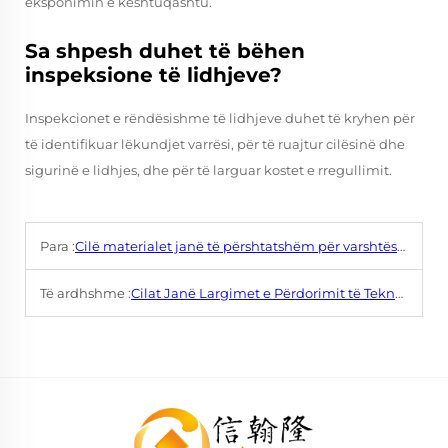
eksponimin e kështuqashtu.
Sa shpesh duhet të bëhen
inspeksione të lidhjeve?
Inspekcionet e rëndësishme të lidhjeve duhet të kryhen për
të identifikuar lëkundjet varrësi, për të ruajtur cilësinë dhe
sigurinë e lidhjes, dhe për të larguar kostet e rregullimit.
Para :
Cilë materialet janë të përshtatshëm për varshtësimin me arkë?
Të ardhshme :
Cilat Janë Largimet e Përdorimit të Teknologjisë së Inverter në Maqinat e Largimit të Arkut?