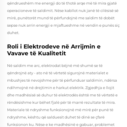
qëndrueshëm me energji do të thotë arqe më të mira gjatë
operacioneve të saldimit. Nëse kabllot nuk janë të cilësisë së
mirë, punëtorët mund të përfundojnë me saldim të dobët
sepse nuk arrin energji e mjaftueshme në vendin e punës siç
duhet.
Roli i Elektrodeve në Arrijmin e
Vavave të Kualitetit
Në saldim me arc, elektrodat bëjnë më shumë se të
qëndrojnë aty - ato në të vërtetë sigurojnë materialet e
mbushjes të nevojshme për të përfunduar saldimin, ndërsa
ndihmojnë në drejtimin e harkut elektrik. Zgjedhja e llojit
dhe madhësisë së duhur të elektrodës është me të vërtetë e
rëndësishme kur bëhet fjalë për të marrë rezultate të mira.
Materiale të ndryshme funksionojnë më mirë për punë të
ndryshme, kështu që salduesit duhet të dinë se çfarë
funksionon ku. Nëse e ke madhësinë e gabuar, problemet