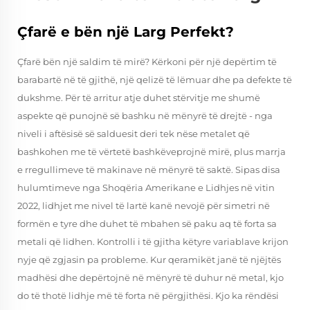
Çfarë e bën një Larg Perfekt?
Çfarë bën një saldim të mirë? Kërkoni për një depërtim të
barabartë në të gjithë, një qelizë të lëmuar dhe pa defekte të
dukshme. Për të arritur atje duhet stërvitje me shumë
aspekte që punojnë së bashku në mënyrë të drejtë - nga
niveli i aftësisë së salduesit deri tek nëse metalet që
bashkohen me të vërtetë bashkëveprojnë mirë, plus marrja
e rregullimeve të makinave në mënyrë të saktë. Sipas disa
hulumtimeve nga Shoqëria Amerikane e Lidhjes në vitin
2022, lidhjet me nivel të lartë kanë nevojë për simetri në
formën e tyre dhe duhet të mbahen së paku aq të forta sa
metali që lidhen. Kontrolli i të gjitha këtyre variablave krijon
nyje që zgjasin pa probleme. Kur qeramikët janë të njëjtës
madhësi dhe depërtojnë në mënyrë të duhur në metal, kjo
do të thotë lidhje më të forta në përgjithësi. Kjo ka rëndësi