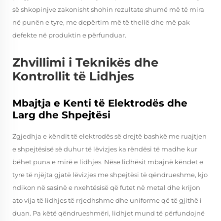
së shkopinjve zakonisht shohin rezultate shumë më të mira
në punën e tyre, me depërtim më të thellë dhe më pak
defekte në produktin e përfunduar.
Zhvillimi i Teknikës dhe
Kontrollit të Lidhjes
Mbajtja e Kenti të Elektrodës dhe
Larg dhe Shpejtësi
Zgjedhja e këndit të elektrodës së drejtë bashkë me ruajtjen
e shpejtësisë së duhur të lëvizjes ka rëndësi të madhe kur
bëhet puna e mirë e lidhjes. Nëse lidhësit mbajnë këndet e
tyre të njëjta gjatë lëvizjes me shpejtësi të qëndrueshme, kjo
ndikon në sasinë e nxehtësisë që futet në metal dhe krijon
ato vija të lidhjes të rrjedhshme dhe uniforme që të gjithë i
duan. Pa këtë qëndrueshmëri, lidhjet mund të përfundojnë