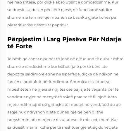
një hap shtesë, por diçka absolutisht e domosdoshme. Kur
salduesit kujdesen për këtë pjesë, në fund kanë saldim
shumë më të mirë, që mbahen së bashku gjatë kohës pa
plasaritur ose dështuar papritur.
Përpjestim i Larg Pjesëve Për Ndarje
të Forte
Të bësh që copat e punës të jenë në një raund të duhur është
shumë e rëndësishme kur bëhet fjalë për të bërë ato
depozita saldimore edhe në sipërfaqe, diçka që ndikon në
forcën e produktit përfundimtar. Shumica e salduesve
mbështeten në gjëra si ngjitës ose pajisje të veçanta për të
vendosur nyjet në mënyrë të saktë para se të fillojnë. Këto
mjete ndihmojnë që gjithçka të mbetet në vend, kështu që
asgjë nuk ndryshon gjatë punës, gjë që bën gjithë
ndryshimin në marrjen e rezultateve të mira çdo herë. Kur
salduesit marrin kohë për të rreshtuar gjërat siç duhet, ata