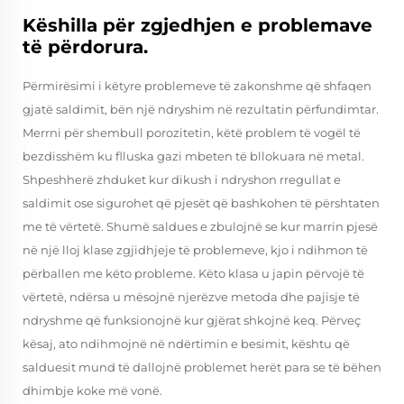
Këshilla për zgjedhjen e problemave
të përdorura.
Përmirësimi i këtyre problemeve të zakonshme që shfaqen
gjatë saldimit, bën një ndryshim në rezultatin përfundimtar.
Merrni për shembull porozitetin, këtë problem të vogël të
bezdisshëm ku flluska gazi mbeten të bllokuara në metal.
Shpeshherë zhduket kur dikush i ndryshon rregullat e
saldimit ose sigurohet që pjesët që bashkohen të përshtaten
me të vërtetë. Shumë saldues e zbulojnë se kur marrin pjesë
në një lloj klase zgjidhjeje të problemeve, kjo i ndihmon të
përballen me këto probleme. Këto klasa u japin përvojë të
vërtetë, ndërsa u mësojnë njerëzve metoda dhe pajisje të
ndryshme që funksionojnë kur gjërat shkojnë keq. Përveç
kësaj, ato ndihmojnë në ndërtimin e besimit, kështu që
salduesit mund të dallojnë problemet herët para se të bëhen
dhimbje koke më vonë.