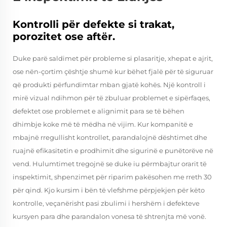
Kontrolli për defekte si trakat,
porozitet ose aftër.
Duke parë saldimet për probleme si plasaritje, xhepat e ajrit,
ose nën-çortim çështje shumë kur bëhet fjalë për të siguruar
që produkti përfundimtar mban gjatë kohës. Një kontroll i
mirë vizual ndihmon për të zbuluar problemet e sipërfaqes,
defektet ose problemet e alignimit para se të bëhen
dhimbje koke më të mëdha në vijim. Kur kompanitë e
mbajnë rregullisht kontrollet, parandalojnë dështimet dhe
ruajnë efikasitetin e prodhimit dhe sigurinë e punëtorëve në
vend. Hulumtimet tregojnë se duke iu përmbajtur orarit të
inspektimit, shpenzimet për riparim pakësohen me rreth 30
për qind. Kjo kursim i bën të vlefshme përpjekjen për këto
kontrolle, veçanërisht pasi zbulimi i hershëm i defekteve
kursyen para dhe parandalon vonesa të shtrenjta më vonë.