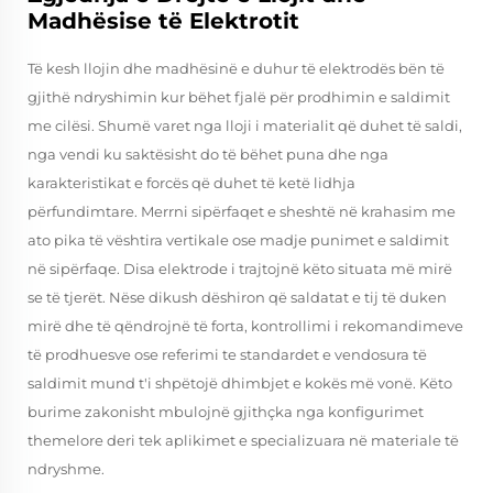
Madhësise të Elektrotit
Të kesh llojin dhe madhësinë e duhur të elektrodës bën të
gjithë ndryshimin kur bëhet fjalë për prodhimin e saldimit
me cilësi. Shumë varet nga lloji i materialit që duhet të saldi,
nga vendi ku saktësisht do të bëhet puna dhe nga
karakteristikat e forcës që duhet të ketë lidhja
përfundimtare. Merrni sipërfaqet e sheshtë në krahasim me
ato pika të vështira vertikale ose madje punimet e saldimit
në sipërfaqe. Disa elektrode i trajtojnë këto situata më mirë
se të tjerët. Nëse dikush dëshiron që saldatat e tij të duken
mirë dhe të qëndrojnë të forta, kontrollimi i rekomandimeve
të prodhuesve ose referimi te standardet e vendosura të
saldimit mund t'i shpëtojë dhimbjet e kokës më vonë. Këto
burime zakonisht mbulojnë gjithçka nga konfigurimet
themelore deri tek aplikimet e specializuara në materiale të
ndryshme.