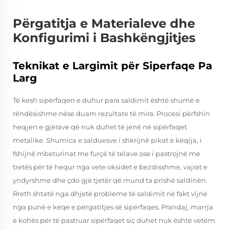
Përgatitja e Materialeve dhe
Konfigurimi i Bashkëngjitjes
Teknikat e Largimit për Siperfaqe Pa
Larg
Të kesh sipërfaqen e duhur para saldimit është shumë e
rëndësishme nëse duam rezultate të mira. Procesi përfshin
heqjen e gjërave që nuk duhet të jenë në sipërfaqet
metalike. Shumica e salduesve i shkrijnë pikat e këqija, i
fshijnë mbeturinat me furçë të telave ose i pastrojnë me
tretës për të hequr nga vete oksidet e bezdisshme, vajrat e
yndyrshme dhe çdo gjë tjetër që mund ta prishë saldinën.
Rreth shtatë nga dhjetë probleme të saldimit në fakt vijnë
nga punë e keqe e përgatitjes së sipërfaqes. Prandaj, marrja
e kohës për të pastruar sipërfaqet siç duhet nuk është vetëm