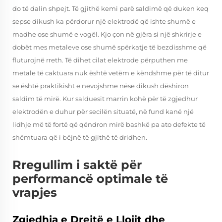
do të dalin shpejt. Të gjithë kemi parë saldimë që duken keq
sepse dikush ka përdorur një elektrodë që ishte shumë e
madhe ose shumë e vogël. Kjo çon në gjëra si një shkrirje e
dobët mes metaleve ose shumë spërkatje të bezdisshme që
fluturojnë rreth. Të dihet cilat elektrode përputhen me
metale të caktuara nuk është vetëm e këndshme për të ditur
se është praktikisht e nevojshme nëse dikush dëshiron
saldim të mirë. Kur salduesit marrin kohë për të zgjedhur
elektrodën e duhur për secilën situatë, në fund kanë një
lidhje më të fortë që qëndron mirë bashkë pa ato defekte të
shëmtuara që i bëjnë të gjithë të dridhen.
Rregullim i saktë për
performancë optimale të
vrapjes
Zgjedhja e Drejtë e Llojit dhe