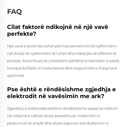
FAQ
Cilat faktorë ndikojnë në një vavë
perfekte?
Një vavë e plotë zbulohet përmes penetrimit të njëformëm,
një dukje të njëformëm të luhës dhe mbajtjes së aftësive të
pavlera. Kontribues të cilësishëm përfshijnë teknikën e saktë,
kompatibilitetin e materialeve dhe rregullimet e maqinave
optimale.
Pse është e rëndësishme zgjedhja e
elektrodit në vavësimin me ark?
Zgjedhja e elektrodës është e rëndësishme sepse ka ndikim
në cilësinë e lidhjes duke parashtruar materialin e
përpunuar të drejtë dhe duke siguruar konduksionin e