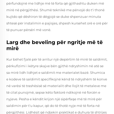
përfundojnë me lidhje më të forta që gjithashtu duken më
mirë në përgjithësi. Shumë teknikë me përvojë do t'i thonë
kujtdo që dëshiron të dëgjojë se duke shpenzuar minuta
shtesë për instalimin e pajisjes, shpesh kursehet orë e orë për
të punuar përsëri më vonë.
Larg dhe beveling për ngritje më të
mirë
Kur bëhet fjalë për të arritur një depërtim të mirë të saldimit,
përkufizimi i këtyre skajve bën gjithë ndryshimin në atë se
sa mirë lidh lidhjet e saldimit me materialet bazë. Shumica
e kodeve të saldimit specifikojnë kënd të ndryshëm të konve
në varësi të trashësisë së materialit dhe llojit të metaleve me
të cilat punojmë, sepse këto faktorë ndikojnë në forcën e
nyjeve. Pesha e këndit krijon një sipërfaqe më të mirë për
saldimin për t'u kapur, që do të thotë nyje më të forta në
përgjithësi. Lidhësit që ndjekin praktikat e duhura të shtrijes