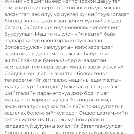
хүчний үр ашиг нь өөр нэг томоохон давуу тал
юм, учир нь инвертер технологи нь уламжлалт
элсэнтгэгчээс илүү үр дүнтэй хүчнийг хувиргадаг
бөгөөд энэ нь цахилгаан эрчим хүчний зардал
багасч, байгаль орчинд нөлөөлөх нөлөөллийг
бууруулдаг. Машин нь олон үйл явцтай байх
чадвартай тул олон төрлийн тусгайлан
боловсруулсан хайлууртын нэгж хэрэгцээг
арилгаж, зардал хэмнэх, ажлын байрны үр
ашгийг хангаж байна. Өндөр ачаалалтай
хамгаалах, температурын хяналт зэрэг аюулгүй
байдлын онцлог нь ажилтан болон тоног
төхөөрөмжийг хамгаалж, машины ашиглалтын
хугацааг урт болгодог. Дижитал дэлгэц нь элсэн
шийтгэлийн параметрүүд дээр бодит цаг
хугацааны хариу өгүүлдэг бөгөөд ажилчид
ажлынхаа туршид хамгийн сайн тохируулалтыг
хадгалах боломжийг олгодог. Өндөр давтамжийн
эхлэх систем нь TIG режимд бохирдлын
халдваргүй дугуйны эхлэлийг баталгаажуулдаг
бөгөөд энэ нь эмзэг материалуудтай ажиллахдаа