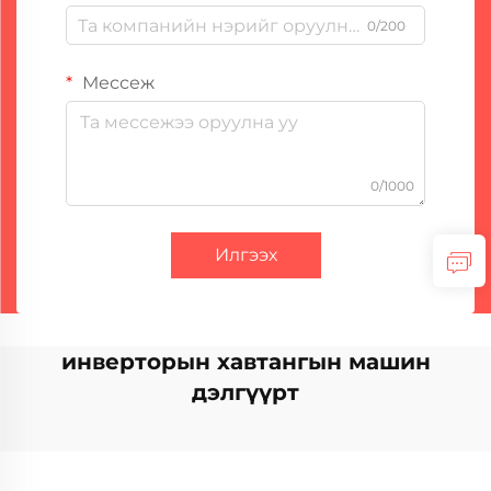
0/200
Мессеж
0/1000
Илгээх
инверторын хавтангын машин
дэлгүүрт