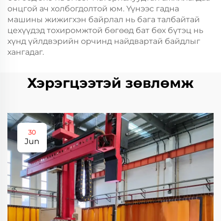
онцгой ач холбогдолтой юм. Үүнээс гадна
машины жижигхэн байрлал нь бага талбайтай
цехүүдэд тохиромжтой бөгөөд бат бөх бүтэц нь
хүнд үйлдвэрийн орчинд найдвартай байдлыг
хангадаг.
Хэрэгцээтэй зөвлөмж
30
Jun