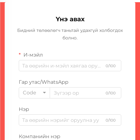
Үнэ авах
Бидний төлөөлөгч таньтай удахгүй холбогдох
болно.
И-мэйл
0/100
Гар утас/WhatsApp
Code
0/100
Нэр
0/100
Компанийн нэр