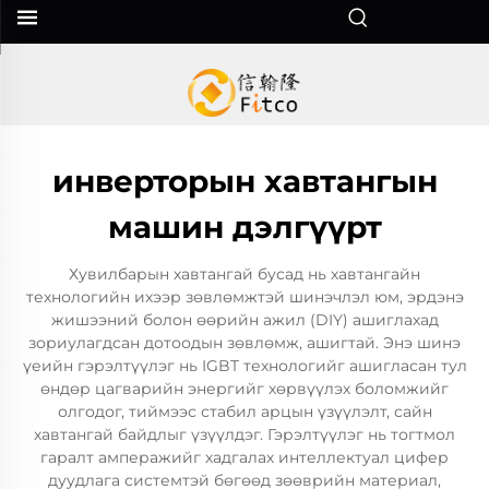
инверторын хавтангын
машин дэлгүүрт
Хувилбарын хавтангай бусад нь хавтангайн
технологийн ихээр зөвлөмжтэй шинэчлэл юм, эрдэнэ
жишээний болон өөрийн ажил (DIY) ашиглахад
зориулагдсан дотоодын зөвлөмж, ашигтай. Энэ шинэ
үеийн гэрэлтүүлэг нь IGBT технологийг ашигласан тул
өндөр цагварийн энергийг хөрвүүлэх боломжийг
олгодог, тиймээс стабил арцын үзүүлэлт, сайн
хавтангай байдлыг үзүүлдэг. Гэрэлтүүлэг нь тогтмол
гаралт амперажийг хадгалах интеллектуал цифер
дуудлага системтэй бөгөөд зөөврийн материал,