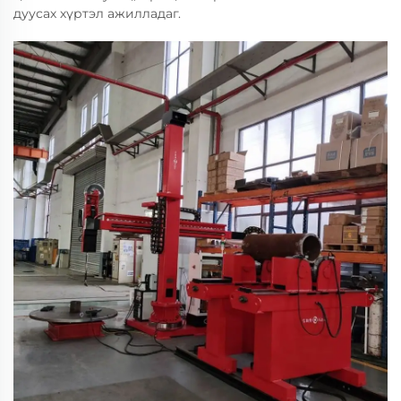
дуусах хүртэл ажилладаг.