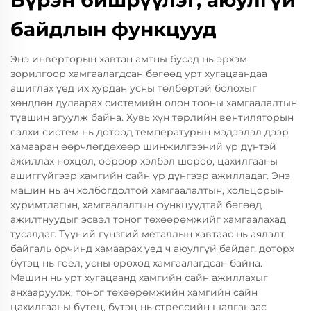
Бүрэн бишрүүлэг, аюулгүй
байдлын функцууд
Энэ инверторын хавтан амтны бусад нь эрхэм
зорилгоор хамгаалагдсан бөгөөд урт хугацаандаа
ашиглах үед их хурдан усны төлбөртэй болохыг
хөндлөн дулаарах системийн олон тооны хамгаалалтын
түвшин агуулж байна. Хувь хүн төрлийн вентиляторын
салхи систем нь дотоод температурын мэдээлэл дээр
хамааран өөрчлөгдөхөөр шинжилгээний үр дүнтэй
ажиллах нөхцөл, өөрөөр хэлбэл шороо, цахилгааны
ашиггүйгээр хамгийн сайн үр дүнгээр ажилладаг. Энэ
машин нь ач холбогдолтой хамгаалалтын, хольцорын
хуримтлагын, хамгаалалтын функцуудтай бөгөөд
ажилтнуудыг эсвэл тоног төхөөрөмжийг хамгаалахад
тусалдаг. Түүний гүнзгий металлын хавтаас нь аялалт,
байгаль орчинд хамаарах үед ч аюулгүй байдаг, доторх
бүтэц нь гоёл, усны ороход хамгаалагдсан байна.
Машин нь урт хугацаанд хамгийн сайн ажиллахыг
анхааруулж, тоног төхөөрөмжийн хамгийн сайн
цахилгааны бутец, бүтэц нь стрессийн шалганаас