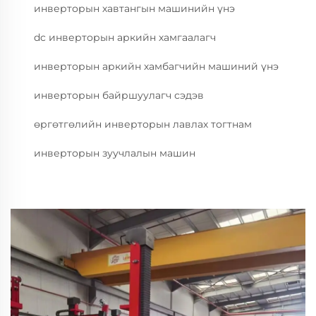
инверторын хавтангын машинийн үнэ
dc инверторын аркийн хамгаалагч
инверторын аркийн хамбагчийн машиний үнэ
инверторын байршуулагч сэдэв
өргөтгөлийн инверторын лавлах тогтнам
инверторын зуучлалын машин