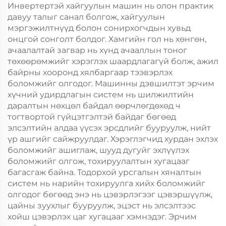
Инвертертэй хайгуулын машин нь олон практик
давуу талыг санал болгож, хайгуулын
мэргэжилтнүүд болон сонирхогчдын хувьд
онцгой сонголт болдог. Хамгийн гол нь хөнгөн,
ачаалалтай загвар нь хүнд ачааллын тоног
төхөөрөмжийг хэрэглэх шаардлагагүй болж, ажил
байрны хооронд хялбаргаар тээвэрлэх
боломжийг олгодог. Машинны дэвшилтэт эрчим
хүчний удирдлагын систем нь шилжилтийн
даралтын нөхцөл байдал өөрчлөгдөхөд ч
тогтвортой гүйцэтгэлтэй байдаг бөгөөд
элсэлтийн алдаа үүсэх эрсдлийг бууруулж, нийт
үр ашгийг сайжруулдаг. Хэрэглэгчид хурдан эхлэх
боломжийг ашиглаж, шууд дугуйг эхлүүлэх
боломжийг олгож, тохируулалтын хугацааг
багасгаж байна. Тодорхой урсгалын хяналтын
систем нь нарийн тохируулга хийх боломжийг
олгодог бөгөөд энэ нь цэвэрлэгээг цэвэршүүлж,
цайны зуухлыг бууруулж, эцэст нь элсэлтээс
хойш цэвэрлэх цаг хугацааг хэмнэдэг. Эрчим