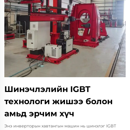
Шинэчлэлийн IGBT
технологи жишээ болон
амьд эрчим хүч
Энэ инверторын хавтангын машин нь шинэлэг IGBT