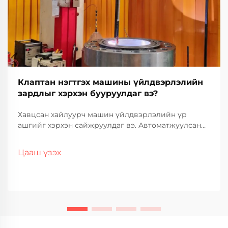
Клаптан нэгтгэх машины үйлдвэрлэлийн
зардлыг хэрхэн бууруулдаг вэ?
Хавцсан хайлуурч машин үйлдвэрлэлийн үр
ашгийг хэрхэн сайжруулдаг вэ. Автоматжуулсан
үйл ажиллагаа, хөдөлмөрийн өртгийг бууруулдаг.
Аваргын...
Цааш үзэх