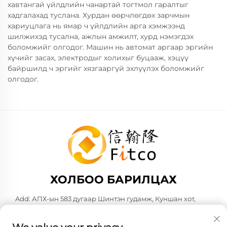
хавтангай үйлдлийн чанартай тогтмол гаралтыг
хадгалахад туслана. Хурдан өөрчлөгдөх зарчмын
хариуцлага нь ямар ч үйлдлийн арга хэмжээнд
шилжихэд тусална, ажлын амжилт, хурд нэмэгдэх
боломжийг олгодог. Машин нь автомат аргаар эргийн
хүчийг засах, электродыг холихыг буцааж, хэцүү
байршилд ч эргийг хязгааргүй эхлүүлэх боломжийг
олгодог.
ХОЛБОО БАРИЛЦАХ
Add: АПХ-ын 583 дугаар Шинтэн гудамж, Куншан хот,
Сучжоу нутаг, Жэцзян аймаг, Хятад Улс. ПО 215316
Утас:
+86-137 6186 0079