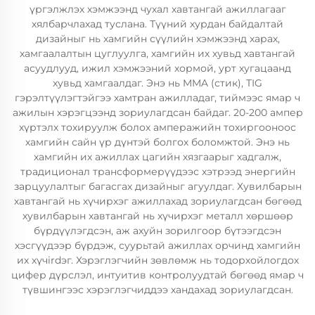
үргэлжлэх хэмжээнд чухал хавтангай ажиллагааг
хялбарчлахад туслана. Түүний хурдан байдалтай
дизайныг нь хамгийн сүүлийн хэмжээнд харах,
хамгаалалтын цуглуулга, хамгийн их хувьд хавтангай
асуудлууд, ижил хэмжээний хормой, урт хугацаанд
хувьд хамгаалдаг. Энэ нь MMA (стик), TIG
гэрэлтүүлэгтэйгээ хамтран ажилладаг, тиймээс ямар ч
ажилын хэрэгцээнд зориулагдсан байдаг. 20-200 ампер
хүртэлх тохируулж болох амперажийн тохиргооноос
хамгийн сайн үр дүнтэй болгох боломжтой. Энэ нь
хамгийн их ажиллах цагийн хязгаарыг хадгалж,
традиционал трансформерүүдээс хэтрээд энергийн
зарцуулалтыг багасгах дизайныг агуулдаг. Хувилбарын
хавтангай нь хүчирхэг ажиллахад зориулагдсан бөгөөд
хувилбарын хавтангай нь хүчирхэг металл хөршөөр
бүрдүүлэгдсэн, аж ахуйн зорилгоор бүтээгдсэн
хэсгүүдээр бүрдэж, суурьтай ажиллах орчинд хамгийн
их хүчirdэг. Хэрэглэгчийн зөвлөмж нь тодорхойлогдох
цифер дүрслэл, интуитив контролуудтай бөгөөд ямар ч
түвшингээс хэрэглэгчиддээ хандахад зориулагдсан.