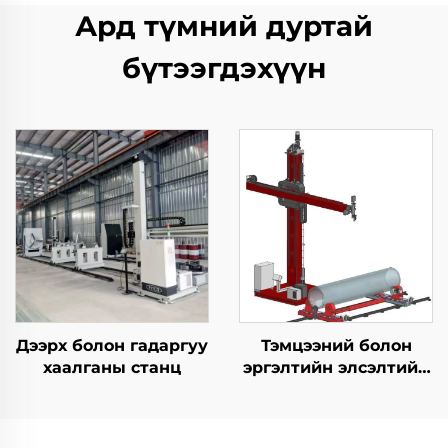
Ард түмний дуртай
бүтээгдэхүүн
Дээрх болон гадаргуу
Тэмцээний болон
хаалганы станц
эргэлтийн элсэлтийн
TIG тоног төхөөрөмж