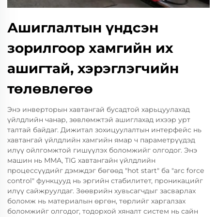
Ашиглалтын үндсэн
зорилгоор хамгийн их
ашигтай, хэрэглэгчийн
төлөвлөгөө
Энэ инверторын хавтангай бусадтой харьцуулахад
үйлдлийн чанар, зөвлөмжтэй ашиглахад ихээр урт
талтай байдаг. Дижитал зохицуулалтын интерфейс нь
хавтангай үйлдлийн хамгийн ямар ч параметрүүдэд
илүү ойлгомжтой гишүүлэх боломжийг олгодог. Энэ
машин нь MMA, TIG хавтангайн үйлдлийн
процессүүдийг дэмждэг бөгөөд "hot start" ба "arc force
control" функцууд нь эргийн стабилитет, проникацийг
илүү сайжруулдаг. Зөөврийн хувьсагчдыг засварлах
боломж нь материалын өргөн, төрлийг харгалзах
боломжийг олгодог, тодорхой хяналт систем нь сайн