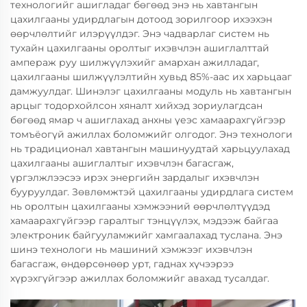
технологийг ашигладаг бөгөөд энэ нь хавтангын
цахилгааны удирдлагын дотоод зорилгоор ихээхэн
өөрчлөлтийг илэрүүлдэг. Энэ чадварлаг систем нь
тухайн цахилгааны оролтыг ихэвчлэн ашиглалттай
ампераж руу шилжүүлэхийг амархан ажилладаг,
цахилгааны шилжүүлэлтийн хувьд 85%-аас их харьцааг
дамжуулдаг. Шинэлэг цахилгааны модуль нь хавтангын
арцыг тодорхойлсон хяналт хийхэд зориулагдсан
бөгөөд ямар ч ашиглахад анхны үеэс хамаарахгүйгээр
томъёогүй ажиллах боломжийг олгодог. Энэ технологи
нь традиционал хавтангын машинуудтай харьцуулахад
цахилгааны ашиглалтыг ихэвчлэн багасгаж,
үргэлжлээсээ ирэх энергийн зардалыг ихэвчлэн
бууруулдаг. Зөвлөмжтэй цахилгааны удирдлага систем
нь оролтын цахилгааны хэмжээний өөрчлөлтүүдэд
хамаарахгүйгээр гаралтыг тэнцүүлэх, мэдээж байгаа
электроник байгууламжийг хамгаалахад туслана. Энэ
шинэ технологи нь машиний хэмжээг ихэвчлэн
багасгаж, өндөрсөнөөр урт, гаднах хүчээрээ
хүрэхгүйгээр ажиллах боломжийг авахад тусалдаг.