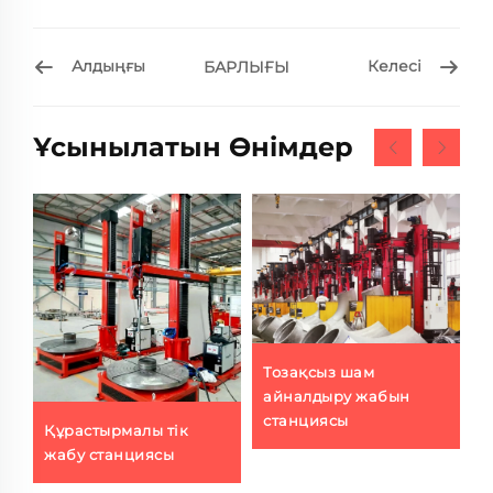
Алдыңғы
Келесі
БАРЛЫҒЫ
Ұсынылатын Өнімдер
Тозақсыз шам
айналдыру жабын
станциясы
Құрастырмалы тік
T
жабу станциясы
д