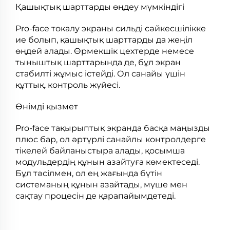
Қашықтық шарттарды өңдеу мүмкіндігі
Pro-face токалу экраны сильді сәйкесшілікке
ие болып, қашықтық шарттарды да жеңіл
өңдей алады. Өрмекшік цехтерде немесе
тыныштық шарттарында де, бұл экран
стабилті жұмыс істейді. Ол санайы үшін
құттық.
контроль
жүйесі.
Өнімді қызмет
Pro-face тақырыптық экранда басқа маңызды
плюс бар, ол әртүрлі санайлы контролдерге
тікелей байланыстыра алады, қосымша
модульдердің құнын азайтуға көмектеседі.
Бұл тәсілмен, ол ең жағында бүтін
системаның құнын азайтады, мүше мен
сақтау процесін де қарапайымдетеді.