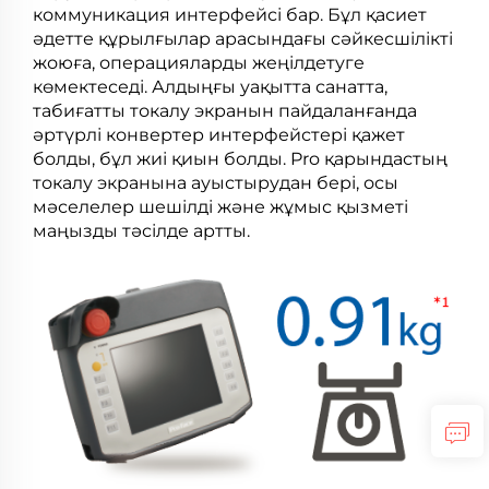
коммуникация интерфейсі бар. Бұл қасиет
әдетте құрылғылар арасындағы сәйкесшілікті
жоюға, операцияларды жеңілдетуге
көмектеседі. Алдыңғы уақытта санатта,
табиғатты токалу экранын пайдаланғанда
әртүрлі конвертер интерфейстері қажет
болды, бұл жиі қиын болды. Pro қарындастың
токалу экранына ауыстырудан бері, осы
мәселелер шешілді және жұмыс қызметі
маңызды тәсілде артты.