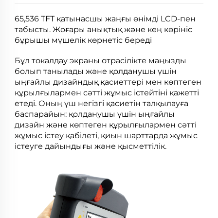
65,536 TFT қатынасшы жаңғы өнімді LCD-пен
табысты. Жоғары анықтық және кең көрініс
бұрышы мүшелік көрнетіс береді
Бұл токалдау экраны отрасілікте маңызды
болып танылады және қолданушы үшін
ыңғайлы дизайндық қасиеттері мен көптеген
құрылғылармен сәтті жұмыс істейтіні қажетті
етеді. Оның үш негізгі қасиетін талқылауға
баспарайын: қолданушы үшін ыңғайлы
дизайн және көптеген құрылғылармен сәтті
жұмыс істеу қабілеті, қиын шарттарда жұмыс
істеуге дайындығы және қысметтілік.