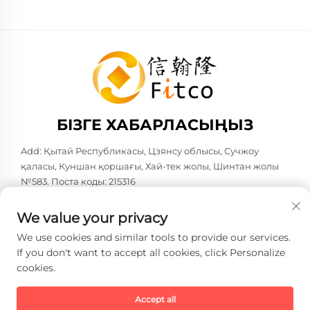
БІЗГЕ ХАБАРЛАСЫҢЫЗ
Add: Қытай Республикасы, Цзянсу облысы, Сучжоу
қаласы, Куншан қоршағы, Хай-тек жолы, Шинтан жолы
№583. Поста коды: 215316
Тел:
+86-137 6186 0079
We value your privacy
Электрондық пошта:
[email protected]
We use cookies and similar tools to provide our services.
If you don't want to accept all cookies, click Personalize
cookies.
Copyright © 2026 Faith-Han Intelligent Technology Co., Ltd.
Барлық құқықтар сақталған. -
Жеке деректерді қорғау
саясаты
Accept all