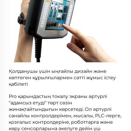
Қолданушы үшін ыңғайлы дизайн және
көптеген құрылғылармен сәтті жұмыс істеу
қабілеті
Pro қарындастың токалу экраны әртүрлі
"адамсыз етуді" төрт сөзін
жинақтайтындығын көрсетеді. Ол әртүрлі
санайлы контролдерімен, мысалы, PLC-лерге,
қозғалыс контролдеріне, роботтарға және
көру сенсорларына әкелуге дейін үш