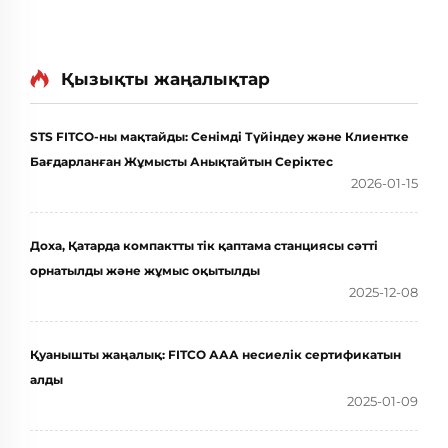
Қызықты жаңалықтар
STS FITCO-ны мақтайды: Сенімді Түйіндеу және Клиентке
Бағдарланған Жұмысты Анықтайтын Серіктес
2026-01-15
Доха, Қатарда компактты тік қаптама станциясы сәтті
орнатылды және жұмыс оқытылды
2025-12-08
Қуанышты жаңалық: FITCO ААА несиелік сертификатын
алды
2025-01-09