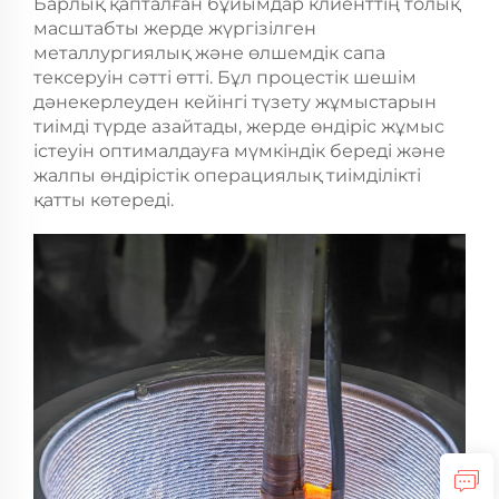
Барлық қапталған бұйымдар клиенттің толық
масштабты жерде жүргізілген
металлургиялық және өлшемдік сапа
тексеруін сәтті өтті. Бұл процестік шешім
дәнекерлеуден кейінгі түзету жұмыстарын
тиімді түрде азайтады, жерде өндіріс жұмыс
істеуін оптималдауға мүмкіндік береді және
жалпы өндірістік операциялық тиімділікті
қатты көтереді.