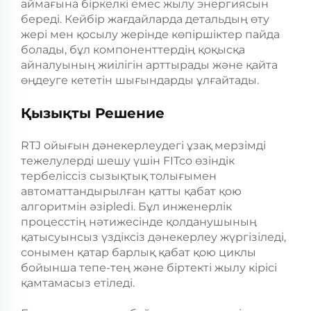
аймағына біркелкі емес жылу энергиясын
береді. Кейбір жағдайларда детальдың өту
жері мен қосылу жерінде көпіршіктер пайда
болады, бұл компоненттердің қоқысқа
айналуының жиілігін арттырады және қайта
өңдеуге кететін шығындарды ұлғайтады.
Қызықты Решение
RTJ ойығын дәнекерлеудегі ұзақ мерзімді
тежелулерді шешу үшін FITco өзіндік
тербеліссіз сызықтық толығымен
автоматтандырылған қатты қабат қою
алгоритмін әзірledі. Бұл инженерлік
процесстің нәтижесінде қолданушының
қатысуынсыз үздіксіз дәнекерлеу жүргізіледі,
сонымен қатар барлық қабат қою циклы
бойынша тепе-тең және біртекті жылу кірісі
қамтамасыз етіледі.