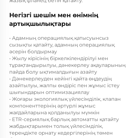
жазық фланец бетін қатайту.
Негізгі шешім мен өнімнің
артықшылықтары
• Адамның операциялық қатысуынсыз
сызықты қатайту, адамның операциялық
әсерін болдырмау
• Жылу кірісінің біркелкілендірілуі мен
тұрақтандырылуы, дәнекерлеу ақауларының
пайда болу ықтималдығын азайту
• Дәнекерлеуден кейінгі қайта өңдеудің
азайтылуы, жалпы өндіріс пен жұмыс істеу
шығындарын оптимизациялау
• Жоғары экологиялық үйлесімділік, клапан
компоненттерінің әртүрлі жұмыс
жағдайларына қолданылуы мүмкін
• ETR-сериялық барлық автоматты қатайту
жабдықтарымен толық үйлесімділік,
тереңдікте орнату кедергілерінің төмен