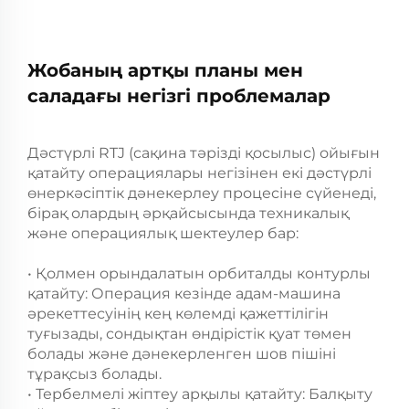
Жобаның артқы планы мен
саладағы негізгі проблемалар
Дәстүрлі RTJ (сақина тәрізді қосылыс) ойығын
қатайту операциялары негізінен екі дәстүрлі
өнеркәсіптік дәнекерлеу процесіне сүйенеді,
бірақ олардың әрқайсысында техникалық
және операциялық шектеулер бар:
• Қолмен орындалатын орбиталды контурлы
қатайту: Операция кезінде адам-машина
әрекеттесуінің кең көлемді қажеттілігін
туғызады, сондықтан өндірістік қуат төмен
болады және дәнекерленген шов пішіні
тұрақсыз болады.
• Тербелмелі жіптеу арқылы қатайту: Балқыту