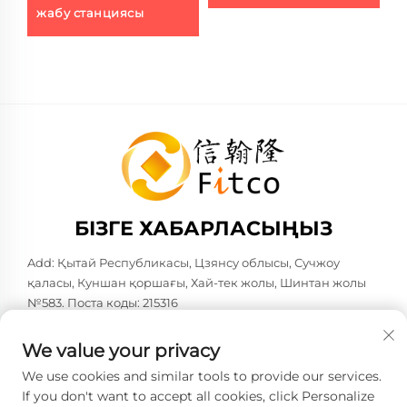
жабу станциясы
д
БІЗГЕ ХАБАРЛАСЫҢЫЗ
Add: Қытай Республикасы, Цзянсу облысы, Сучжоу
қаласы, Куншан қоршағы, Хай-тек жолы, Шинтан жолы
№583. Поста коды: 215316
Тел:
+86-137 6186 0079
We value your privacy
Электрондық пошта:
[email protected]
We use cookies and similar tools to provide our services.
If you don't want to accept all cookies, click Personalize