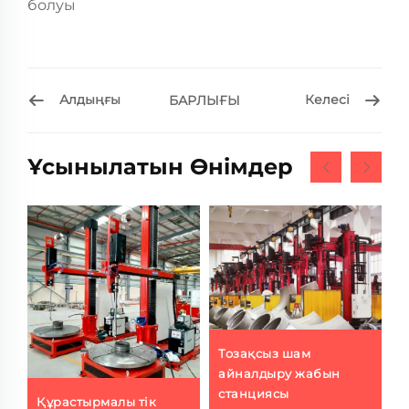
болуы
Алдыңғы
Келесі
БАРЛЫҒЫ
Ұсынылатын Өнімдер
Тозақсыз шам
айналдыру жабын
станциясы
Құрастырмалы тік
T