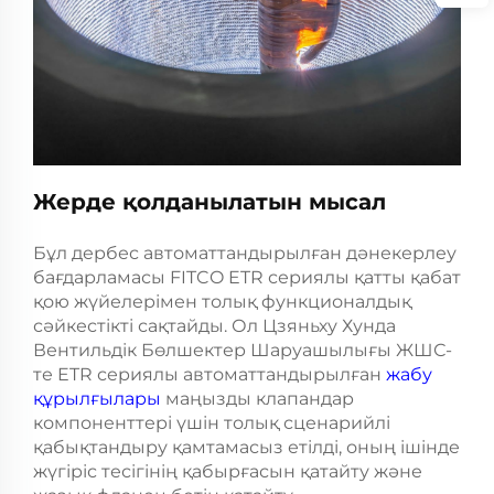
Жерде қолданылатын мысал
Бұл дербес автоматтандырылған дәнекерлеу
бағдарламасы FITCO ETR сериялы қатты қабат
қою жүйелерімен толық функционалдық
сәйкестікті сақтайды. Ол Цзяньху Хунда
Вентильдік Бөлшектер Шаруашылығы ЖШС-
те ETR сериялы автоматтандырылған
жабу
құрылғылары
маңызды клапандар
компоненттері үшін толық сценарийлі
қабықтандыру қамтамасыз етілді, оның ішінде
жүгіріс тесігінің қабырғасын қатайту және