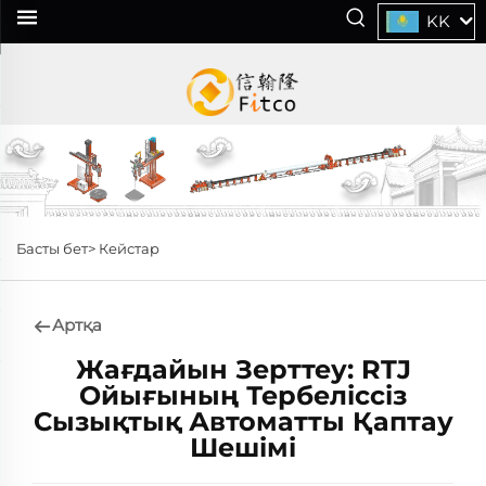
KK
Басты бет>
Кейстар
Артқа
Жағдайын Зерттеу: RTJ
Ойығының Тербеліссіз
Сызықтық Автоматты Қаптау
Шешімі