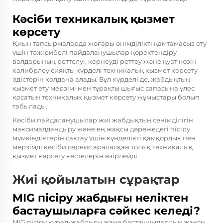
Кәсіби техникалық қызмет
көрсету
Қиын тапсырмаларда жоғары өнімділікті қамтамасыз ету
үшін тәжірибелі пайдаланушылар қоректендіру
валдарының реттелуі, кернеуді реттеу және қуат көзін
калибрлеу сияқты күрделі техникалық қызмет көрсету
әдістерін қолдана алады. Бұл күрделі де, жабдықтың
қызмет ету мерзімі мен тұрақты шығыс сапасына үлес
қосатын техникалық қызмет көрсету жұмыстары болып
табылады.
Кәсіби пайдаланушылар жиі жабдықтың сенімділігін
максималдандыру және ең жақсы дәрежедегі пісіру
мүмкіндіктерін сақтау үшін күнделікті қамқорлық пен
мерзімді кәсіби сервис араласқан толық техникалық
қызмет көрсету кестелерін әзірлейді.
Жиі қойылатын сұрақтар
MIG пісіру жабдығы неліктен
бастаушыларға сәйкес келеді?
MIG пісіру құрал-жабдығы жаңа бастаушылардың жақсы