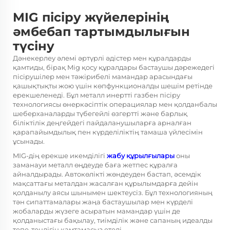
MIG пісіру жүйелерінің
әмбебап тартымдылығын
түсіну
Дәнекерлеу әлемі әртүрлі әдістер мен құралдарды
қамтиды, бірақ
Mig қосу құралдары
бастаушы дәрежедегі
пісірушілер мен тәжірибелі мамандар арасындағы
қашықтықты жою үшін көпфункционалды шешім ретінде
ерекшеленеді. Бұл металл инертті газбен пісіру
технологиясы өнеркәсіптік операциялар мен қолданбалы
шеберханаларды түбегейлі өзгертті және барлық
біліктілік деңгейдегі пайдаланушыларға арналған
қарапайымдылық пен күрделіліктің тамаша үйлесімін
ұсынады.
MIG-дің ерекше икемділігі
жабу құрылғылары
оны
заманауи металл өңдеуде баға жетпес құралға
айналдырады. Автокөлікті жөндеуден бастап, әсемдік
мақсаттағы металдан жасалған құрылымдарға дейін
қолданылу аясы шынымен шектеусіз. Бұл технологияның
тән сипаттамалары жаңа бастаушылар мен күрделі
жобаларды жүзеге асыратын мамандар үшін де
қолданыстағы бақылау, тиімділік және сапаның идеалды
тепе-теңдігін қамтамасыз етеді.