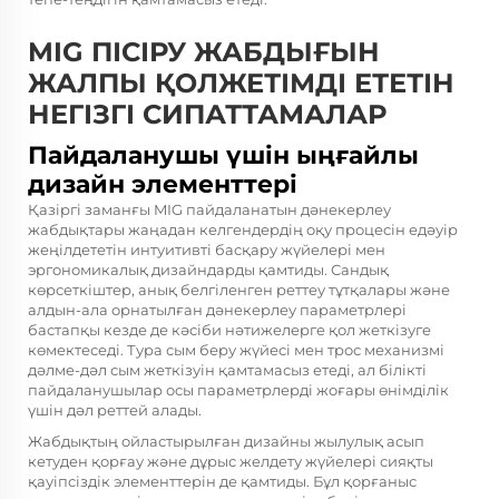
MIG ПІСІРУ ЖАБДЫҒЫН
ЖАЛПЫ ҚОЛЖЕТІМДІ ЕТЕТІН
НЕГІЗГІ СИПАТТАМАЛАР
Пайдаланушы үшін ыңғайлы
дизайн элементтері
Қазіргі заманғы MIG пайдаланатын дәнекерлеу
жабдықтары жаңадан келгендердің оқу процесін едәуір
жеңілдететін интуитивті басқару жүйелері мен
эргономикалық дизайндарды қамтиды. Сандық
көрсеткіштер, анық белгіленген реттеу тұтқалары және
алдын-ала орнатылған дәнекерлеу параметрлері
бастапқы кезде де кәсіби нәтижелерге қол жеткізуге
көмектеседі. Тура сым беру жүйесі мен трос механизмі
дәлме-дәл сым жеткізуін қамтамасыз етеді, ал білікті
пайдаланушылар осы параметрлерді жоғары өнімділік
үшін дәл реттей алады.
Жабдықтың ойластырылған дизайны жылулық асып
кетуден қорғау және дұрыс желдету жүйелері сияқты
қауіпсіздік элементтерін де қамтиды. Бұл қорғаныс