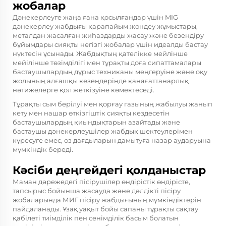
жобалар
Дәнекерлеуге жаңа ғана қосылғандар үшін MIG
дәнекерлеу жабдығы қарапайым жөндеу жұмыстары,
металдан жасалған жиһаздарды жасау және безендіру
бұйымдары сияқты негізгі жобалар үшін идеалды бастау
нүктесін ұсынады. Жабдықтың қателікке мейлінше
мейілінше төзімділігі мен тұрақты доға сипаттамалары
бастаушылардың дұрыс техниканы меңгеруіне және оқу
жолының алғашқы кезеңдерінде қанағаттанарлық
нәтижелерге қол жеткізуіне көмектеседі.
Тұрақты сым берілуі мен қорғау газының жабылуы жанып
кету мен нашар өткізгіштік сияқты кездесетін
бастаушылардың қиындықтарын азайтады және
бастаушы дәнекерлеушілер жабдық шектеулерімен
күресуге емес, өз дағдыларын дамытуға назар аударуына
мүмкіндік береді.
Кәсіби деңгейдегі қолданыстар
Маман дәрежедегі пісірушілер өндірістік өндірісте,
тапсырыс бойынша жасауда және дәлдікті пісіру
жобаларында МИГ пісіру жабдығының мүмкіндіктерін
пайдаланады. Ұзақ уақыт бойы сапаны тұрақты сақтау
қабілеті тиімділік пен сенімділік басым болатын