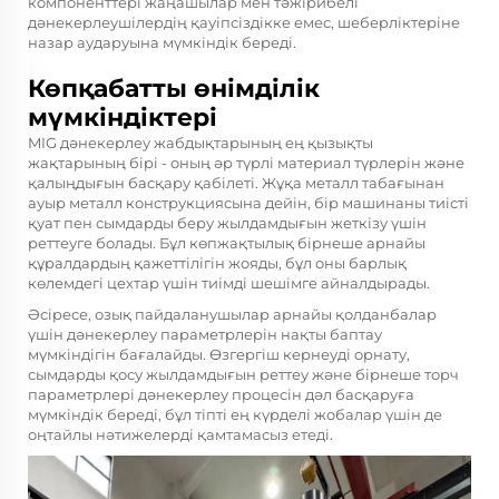
компоненттері жаңашылар мен тәжірибелі
дәнекерлеушілердің қауіпсіздікке емес, шеберліктеріне
назар аударуына мүмкіндік береді.
Көпқабатты өнімділік
мүмкіндіктері
MIG дәнекерлеу жабдықтарының ең қызықты
жақтарының бірі - оның әр түрлі материал түрлерін және
қалыңдығын басқару қабілеті. Жұқа металл табағынан
ауыр металл конструкциясына дейін, бір машинаны тиісті
қуат пен сымдарды беру жылдамдығын жеткізу үшін
реттеуге болады. Бұл көпжақтылық бірнеше арнайы
құралдардың қажеттілігін жояды, бұл оны барлық
көлемдегі цехтар үшін тиімді шешімге айналдырады.
Әсіресе, озық пайдаланушылар арнайы қолданбалар
үшін дәнекерлеу параметрлерін нақты баптау
мүмкіндігін бағалайды. Өзгергіш кернеуді орнату,
сымдарды қосу жылдамдығын реттеу және бірнеше торч
параметрлері дәнекерлеу процесін дәл басқаруға
мүмкіндік береді, бұл тіпті ең күрделі жобалар үшін де
оңтайлы нәтижелерді қамтамасыз етеді.