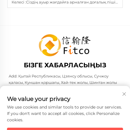
Келесі :
Сіздің ауыр жағдайға арналған доғалық пішінде дәнекерлеу машинасының жұмыс циклын түсіну
БІЗГЕ ХАБАРЛАСЫҢЫЗ
Add: Қытай Республикасы, Цзянсу облысы, Сучжоу
қаласы, Куншан қоршағы, Хай-тек жолы, Шинтан жолы
№583. Поста коды: 215316
Тел:
+86-137 6186 0079
We value your privacy
Электрондық пошта:
[email protected]
We use cookies and similar tools to provide our services.
If you don't want to accept all cookies, click Personalize
cookies.
Copyright © 2026 Faith-Han Intelligent Technology Co., Ltd.