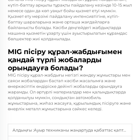
күтіп-баптау арқылы тұрақты пайдалану кезінде 10-15 жыл
немесе одан да көп уақыт бойы қызмет етуі мүмкін.
Қызмет ету мерзімі пайдалану интенсивтігіне, күтіп-
баптау шараларына және орташа жағдайларға
байланысты болады. Кәсіби деңгейдегі жабдықтарда
машина қызметін ұзарту үшін ауыстырылатын құрамдас
бөлшектер жиі қолданылады.
MIG пісіру құрал-жабдығымен
қандай түрлі жобаларды
орындауға болады?
MIG пісіру құрал-жабдығы негізгі жөндеу жұмыстары мен
саяси жобалардан бастап кәсіби жасалымға және
өнеркәсіптік өндіріске дейінгі жобаларды орындауға
жарамды. Ол әртүрлі материалдар мен қалыңдықтарда
қолданылуы мүмкін, сондықтан автомобиль
жұмыстарына, жиһаз жасауға, құрылымдық пісіруге және
өнерлік металл жұмыстарына сәйкес келеді.
Алдыңғы :
Ауыр техниканы жаңартуда қабаттас қаптаудың рөлі