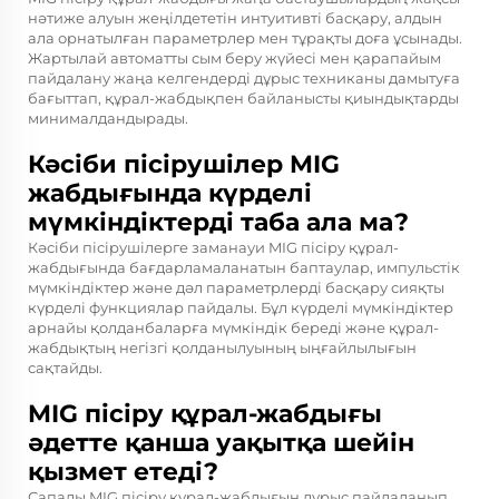
нәтиже алуын жеңілдететін интуитивті басқару, алдын
ала орнатылған параметрлер мен тұрақты доға ұсынады.
Жартылай автоматты сым беру жүйесі мен қарапайым
пайдалану жаңа келгендерді дұрыс техниканы дамытуға
бағыттап, құрал-жабдықпен байланысты қиындықтарды
минималдандырады.
Кәсіби пісірушілер MIG
жабдығында күрделі
мүмкіндіктерді таба ала ма?
Кәсіби пісірушілерге заманауи MIG пісіру құрал-
жабдығында бағдарламаланатын баптаулар, импульстік
мүмкіндіктер және дәл параметрлерді басқару сияқты
күрделі функциялар пайдалы. Бұл күрделі мүмкіндіктер
арнайы қолданбаларға мүмкіндік береді және құрал-
жабдықтың негізгі қолданылуының ыңғайлылығын
сақтайды.
MIG пісіру құрал-жабдығы
әдетте қанша уақытқа шейін
қызмет етеді?
Сапалы MIG пісіру құрал-жабдығын дұрыс пайдаланып,