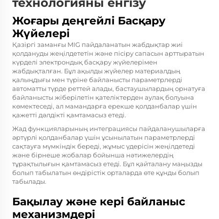
технологияны енгізу
Жоғары деңгейлі Басқару
Жүйелері
Қазіргі заманғы MIG пайдаланатын жабдықтар жиі
қолдануды жеңілдететін және пісіру сапасын арттыратын
күрделі электрондық басқару жүйелерімен
жабдықталған. Бұл ақылды жүйелер материалдың
қалыңдығы мен түріне байланысты параметрлерді
автоматты түрде реттей алады, бастаушылардың орнатуға
байланысты жіберілетін қателіктерден аулақ болуына
көмектеседі, ал мамандарға ерекше қолданбалар үшін
қажетті дәлдікті қамтамасыз етеді.
Жад функцияларының интеграциясы пайдаланушыларға
әртүрлі қолданбалар үшін ұсынылатын параметрлерді
сақтауға мүмкіндік береді, жұмыс үдерісін жеңілдетеді
және бірнеше жобалар бойынша нәтижелердің
тұрақтылығын қамтамасыз етеді. Бұл қайталану маңызды
болып табылатын өндірістік орталарда өте құнды болып
табылады.
Бақылау және кері байланыс
механизмдері