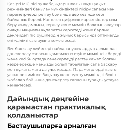
Қазіргі MIG пісіру жабдықтарындағы нақты уақыт
режиміндегі бақылау мүмкіндіктері пісіру сапасы мен
параметрлерді реттеу бойынша дер кезінде кері
байланыс береді. Көптеген цифрлық көрсеткіштер сым
беру жылдамдығы, кернеу және мүмкін болатын ақаулар
сияқты маңызды ақпаратты көрсетеді және барлық
деңгейдегі пісірушілердің жұмыс барысында оптималды
өнімділікті сақтауына көмектеседі.
Бұл бақылау жүйелері пайдаланушылардың дәлме-дәл
дәнекерлеу сапасын қамтамасыз етуіне мүмкіндік береді
және кәсіби ортада дәнекерлеуді растау қажет болған
кезде ерекше маңызды болып табылатын сапа басқару
мен құжаттамаға да үлес қосады. Параметрлерді нақты
уақыт режимінде бақылау және түзету мүмкіндігі бүкіл
жобалар бойынша дәнекерлеу сапасын тұрақты ұстауға
көмектеседі.
Дайындық деңгейіне
қарамастан практикалық
қолданыстар
Бастаушыларға арналған