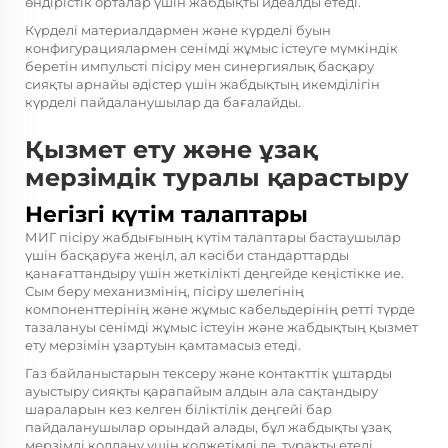
өндірістік орталар үшін жабдықты идеалды етеді.
Күрделі материалдармен және күрделі буын
конфигурациялармен сенімді жұмыс істеуге мүмкіндік
беретін импульсті пісіру мен синергиялық басқару
сияқты арнайы әдістер үшін жабдықтың икемділігін
күрделі пайдаланушылар да бағалайды.
Қызмет ету және ұзақ
мерзімдік туралы қарастыру
Негізгі күтім талаптары
МИГ пісіру жабдығының күтім талаптары бастаушылар
үшін басқаруға жеңіл, ал кәсіби стандарттарды
қанағаттандыру үшін жеткілікті деңгейде кеңістікке ие.
Сым беру механизмінің, пісіру шелегінің
компоненттерінің және жұмыс кабельдерінің ретті түрде
тазалануы сенімді жұмыс істеуін және жабдықтың қызмет
ету мерзімін ұзартуын қамтамасыз етеді.
Газ байланыстарын тексеру және контакттік ұштарды
ауыстыру сияқты қарапайым алдын ала сақтандыру
шараларын кез келген біліктілік деңгейі бар
пайдаланушылар орындай алады, бұл жабдықты ұзақ
мерзімді қолдану үшін қолжетімді де, тұрақты етеді.