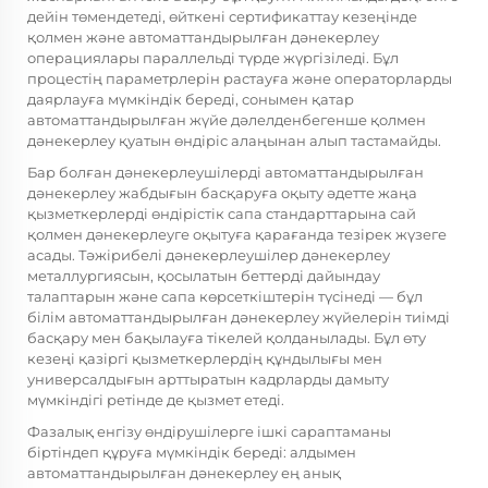
дейін төмендетеді, өйткені сертификаттау кезеңінде
қолмен және автоматтандырылған дәнекерлеу
операциялары параллельді түрде жүргізіледі. Бұл
процестің параметрлерін растауға және операторларды
даярлауға мүмкіндік береді, сонымен қатар
автоматтандырылған жүйе дәлелденбегенше қолмен
дәнекерлеу қуатын өндіріс алаңынан алып тастамайды.
Бар болған дәнекерлеушілерді автоматтандырылған
дәнекерлеу жабдығын басқаруға оқыту әдетте жаңа
қызметкерлерді өндірістік сапа стандарттарына сай
қолмен дәнекерлеуге оқытуға қарағанда тезірек жүзеге
асады. Тәжірибелі дәнекерлеушілер дәнекерлеу
металлургиясын, қосылатын беттерді дайындау
талаптарын және сапа көрсеткіштерін түсінеді — бұл
білім автоматтандырылған дәнекерлеу жүйелерін тиімді
басқару мен бақылауға тікелей қолданылады. Бұл өту
кезеңі қазіргі қызметкерлердің құндылығы мен
универсалдығын арттыратын кадрларды дамыту
мүмкіндігі ретінде де қызмет етеді.
Фазалық енгізу өндірушілерге ішкі сараптаманы
біртіндеп құруға мүмкіндік береді: алдымен
автоматтандырылған дәнекерлеу ең анық