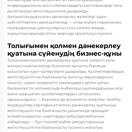
инфрақұрылымы әлсіз аймақтардағы кәсіпорындар тағы
да өткірірек жетіспеушілікке ұшырайды.
Автоматтандырылған дәнекерлеу жүйелері адам
қабілеттерінен ерекшеленеді — олар еңбек нарығының
географиялық шектеулерінсіз кез келген жерде,
жұмыстың орындалатын жерінде орнатылуы мүмкін.
Толығымен қолмен дәнекерлеу
қуатына сүйенудің бизнес-құны
Толығымен қолмен дәнекерлеу қуатына сүйеніп келе
жатқан компаниялар бизнеске қатысты бірнеше
қосылатын қауп-қатерлерге ұшырайды. Қызметкерлердің
жетіспеушілігіне байланысты жеткізу мерзімдерінің
кешігуі, сирек кездесетін мамандарға деген қатаң
бәсекелестік нәтижесінде еңбекақы шығындарының өсуі
және шаршаған қызметкерлердің сапасының
тұрақсыздығы — барлығы да өлшенетін әсерлер. Кейбір
өндірушілер сертификатталған дәнекерлеу қуатының
жетіспеушілігіне байланысты уақытында орындай
алмайтындықтан шарттарды қабылдамайтынын
хабарлады — бұл тікелей еңбек ресурстарының
жетіспеушілігіне байланысты түсімнің жоғалуы.