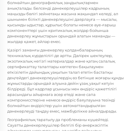
болмайтын демографиялық заңдылықтармен
анықталады. Белсенді дәнекерлеушілер кадрының
маңызды бөлігі зейнетақы жасына жақындап келеді, ал
шынымен білікті дәнекерлеушіні даярлауға — мысалы,
қысымды ыдыстар, құрылыс болаты немесе әуе-ғарыш
компоненттері үшін критикалық жолдар бойынша
дәнекерлеу жұмыстарын орындай алатын маманды —
жылдар қажет, айлар емес.
Қазіргі заманғы дәнекерлеу қолданбаларының
техникалық күрделілігі де артты. Дәлірек шектеулер,
экзотикалық негізгі материалдар және қатаң салалық
сертификаттау талаптары көптеген бақылаумен
өткізілетін дайындық уақытын талап ететін бастапқы
деңгейдегі дәнекерлеушілердің өз бетінше жоғары құнды
жұмыстарды орындай алуына дейін ұзақ уақыт кетуін
білдіреді. Бұл кадрлар ұсынысы мен өндіріс қажеттілігі
арасындағы айырмаға әсер етеді және сапа
компромисстеріне немесе өндіріс баяулауына төзімді
болмайтын өндірістер үшін автоматтандырылған
дәнекерлеуді таңдау емес, мәжбүрлікке айналдырады.
Географиялық таратылу да проблеманы күшейтеді.
Сауатты дәнекерлеушілер белгілі бір өнеркәсіптік
аймақтарда шоғырланған, ал кәсіби дайындық