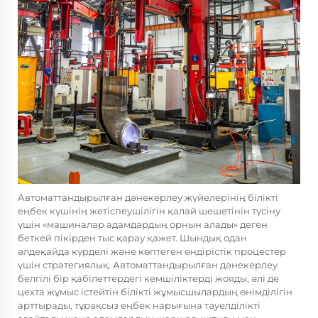
Автоматтандырылған дәнекерлеу жүйелерінің білікті
еңбек күшінің жетіспеушілігін қалай шешетінін түсіну
үшін «машиналар адамдардың орнын алады» деген
беткей пікірден тыс қарау қажет. Шындық одан
әлдеқайда күрделі және көптеген өндірістік процестер
үшін стратегиялық. Автоматтандырылған дәнекерлеу
белгілі бір қабілеттердегі кемшіліктерді жояды, әлі де
цехта жұмыс істейтін білікті жұмысшылардың өнімділігін
арттырады, тұрақсыз еңбек нарығына тәуелділікті