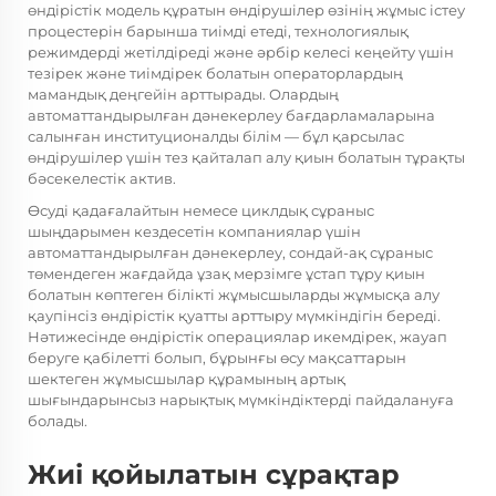
өндірістік модель құратын өндірушілер өзінің жұмыс істеу
процестерін барынша тиімді етеді, технологиялық
режимдерді жетілдіреді және әрбір келесі кеңейту үшін
тезірек және тиімдірек болатын операторлардың
мамандық деңгейін арттырады. Олардың
автоматтандырылған дәнекерлеу бағдарламаларына
салынған институционалды білім — бұл қарсылас
өндірушілер үшін тез қайталап алу қиын болатын тұрақты
бәсекелестік актив.
Өсуді қадағалайтын немесе циклдық сұраныс
шыңдарымен кездесетін компаниялар үшін
автоматтандырылған дәнекерлеу, сондай-ақ сұраныс
төмендеген жағдайда ұзақ мерзімге ұстап тұру қиын
болатын көптеген білікті жұмысшыларды жұмысқа алу
қаупінсіз өндірістік қуатты арттыру мүмкіндігін береді.
Нәтижесінде өндірістік операциялар икемдірек, жауап
беруге қабілетті болып, бұрынғы өсу мақсаттарын
шектеген жұмысшылар құрамының артық
шығындарынсыз нарықтық мүмкіндіктерді пайдалануға
болады.
Жиі қойылатын сұрақтар