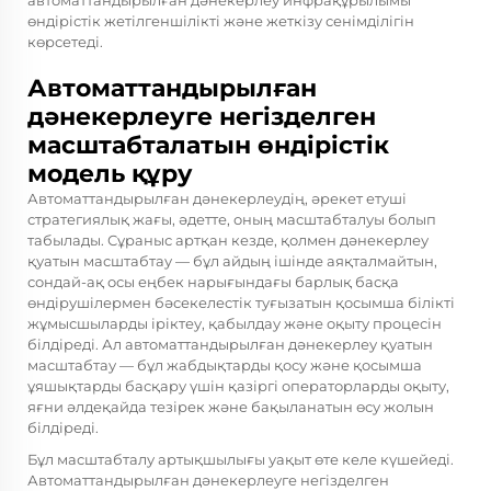
автоматтандырылған дәнекерлеу инфрақұрылымы
өндірістік жетілгеншілікті және жеткізу сенімділігін
көрсетеді.
Автоматтандырылған
дәнекерлеуге негізделген
масштабталатын өндірістік
модель құру
Автоматтандырылған дәнекерлеудің, әрекет етуші
стратегиялық жағы, әдетте, оның масштабталуы болып
табылады. Сұраныс артқан кезде, қолмен дәнекерлеу
қуатын масштабтау — бұл айдың ішінде аяқталмайтын,
сондай-ақ осы еңбек нарығындағы барлық басқа
өндірушілермен бәсекелестік туғызатын қосымша білікті
жұмысшыларды іріктеу, қабылдау және оқыту процесін
білдіреді. Ал автоматтандырылған дәнекерлеу қуатын
масштабтау — бұл жабдықтарды қосу және қосымша
ұяшықтарды басқару үшін қазіргі операторларды оқыту,
яғни әлдеқайда тезірек және бақыланатын өсу жолын
білдіреді.
Бұл масштабталу артықшылығы уақыт өте келе күшейеді.
Автоматтандырылған дәнекерлеуге негізделген