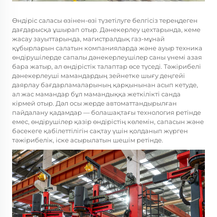
Өндіріс саласы өзінен-өзі түзетілуге белгісіз тереңдеген
дағдарысқа ұшырап отыр. Дәнекерлеу цехтарында, кеме
жасау зауыттарында, магистралдық газ-мұнай
құбырларын салатын компанияларда және ауыр техника
өндірушілерде сапалы дәнекерлеушілер саны үнемі азая
бара жатыр, ал өндірістік талаптар өсе түседі. Тәжірибелі
дәнекерлеуші мамандардың зейнетке шығу деңгейі
даярлау бағдарламаларының қарқынынан асып кетуде,
ал жас мамандар бұл мамандыққа жеткілікті санда
кірмей отыр. Дәл осы жерде
автоматтандырылған
пайдалану
қадамдар — болашақтағы технология ретінде
емес, өндірушілер қазір өндірістің көлемін, сапасын және
бәсекеге қабілеттілігін сақтау үшін қолданып жүрген
тәжірибелік, іске асырылатын шешім ретінде.