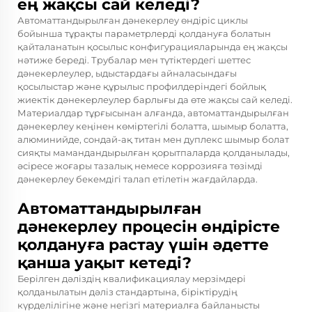
ең жақсы сай келеді?
Автоматтандырылған дәнекерлеу өндіріс циклы
бойынша тұрақты параметрлерді қолдануға болатын
қайталанатын қосылыс конфигурацияларында ең жақсы
нәтиже береді. Трубалар мен түтіктердегі шеттес
дәнекерлеулер, ыдыстардағы айналасындағы
қосылыстар және құрылыс профилдеріндегі бойлық
жиектік дәнекерлеулер барлығы да өте жақсы сай келеді.
Материалдар тұрғысынан алғанда, автоматтандырылған
дәнекерлеу кеңінен көміртегілі болатта, шымыр болатта,
алюминийде, сондай-ақ титан мен дуплекс шымыр болат
сияқты мамандандырылған қорытпаларда қолданылады,
әсіресе жоғары тазалық немесе коррозияға төзімді
дәнекерлеу бекемдігі талап етілетін жағдайларда.
Автоматтандырылған
дәнекерлеу процесін өндірісте
қолдануға растау үшін әдетте
қанша уақыт кетеді?
Берілген дәліздің квалификациялау мерзімдері
қолданылатын дәліз стандартына, біріктірудің
күрделілігіне және негізгі материалға байланысты