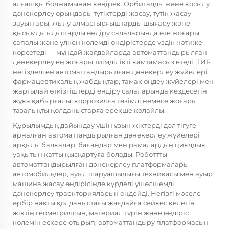
алғашқы болжамынан кеңірек. Орбиталды және қосылу
дәнекерлеу орындары түтіктерді жасау, түтік жасау
зауыттары, жылу алмастырғыштарды шығару және
қысымды ыдыстарды өндіру салаларында өте жоғары
сапалы және үлкен көлемді өндірістерде үздік нәтиже
көрсетеді — мұндай жағдайларда автоматтандырылған
дәнекерлеу ең жоғары тиімділікті қамтамасыз етеді. ТИГ-
негізделген автоматтандырылған дәнекерлеу жүйелері
фармацевтикалық жабдықтар, тамақ өңдеу жүйелері мен
жартылай өткізгіштерді өндіру салаларында кездесетін
жұқа қабырғалы, коррозияға төзімді немесе жоғары
тазалықты қолданыстарға ерекше қолайлы.
Құрылымдық дайындау үшін ұзын жіктерді дәл тігуге
арналған автоматтандырылған дәнекерлеу жүйелері
арқылы балкалар, бағандар мен рамалардың циклдық
уақытын қатты қысқартуға болады. Роботтты
автоматтандырылған дәнекерлеу платформалары
автомобильдер, ауыл шаруашылығы техникасы мен ауыр
машина жасау өндірісінде күрделі үшөлшемді
дәнекерлеу траекторияларын өңдейді. Негізгі мәселе —
әрбір нақты қолданыстағы жағдайға сәйкес келетін
жіктің геометриясын, материал түрін және өндіріс
көлемін ескере отырып, автоматтандыру платформасын