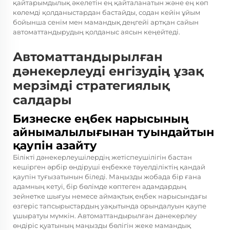
қайтарымдылық әкелетін ең қайталанатын және ең көп
көлемді қолданыстардан бастайды, содан кейін ұйым
бойынша сенім мен мамандық деңгейі артқан сайын
автоматтандырудың қолданыс аясын кеңейтеді.
Автоматтандырылған
дәнекерлеуді енгізудің ұзақ
мерзімді стратегиялық
салдары
Бизнеске еңбек нарысының
айнымалылығынан туындайтын
қаупін азайту
Білікті дәнекерлеушілердің жетіспеушілігін бастан
кешірген әрбір өндіруші еңбекке тәуелділіктің қандай
қаупін туғызатынын біледі. Маңызды жобада бір ғана
адамның кетуі, бір бөлімде көптеген адамдардың
зейнетке шығуы немесе аймақтық еңбек нарысындағы
өзгеріс тапсырыстардың уақытында орындалуын қаупе
ұшыратуы мүмкін. Автоматтандырылған дәнекерлеу
өндіріс қуатының маңызды бөлігін жеке мамандық