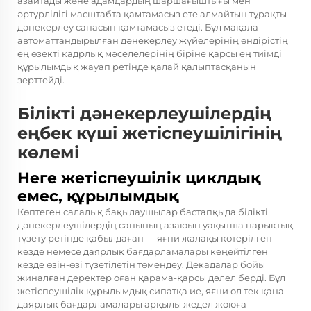
азайтады және адамдардың шаршағыштығы мен
әртүрлілігі масштабта қамтамасыз ете алмайтын тұрақты
дәнекерлеу сапасын қамтамасыз етеді. Бұл мақала
автоматтандырылған дәнекерлеу жүйелерінің өндірістің
ең өзекті кадрлық мәселелерінің біріне қарсы ең тиімді
құрылымдық жауап ретінде қалай қалыптасқанын
зерттейді.
Білікті дәнекерлеушілердің
еңбек күші жетіспеушілігінің
көлемі
Неге жетіспеушілік циклдық
емес, құрылымдық
Көптеген салалық бақылаушылар бастапқыда білікті
дәнекерлеушілердің санының азаюын уақытша нарықтық
түзету ретінде қабылдаған — яғни жалақы көтерілген
кезде немесе даярлық бағдарламалары кеңейтілген
кезде өзін-өзі түзетілетін төмендеу. Декадалар бойы
жиналған деректер оған қарама-қарсы дәлел берді. Бұл
жетіспеушілік құрылымдық сипатқа ие, яғни ол тек қана
даярлық бағдарламалары арқылы жедел жоюға