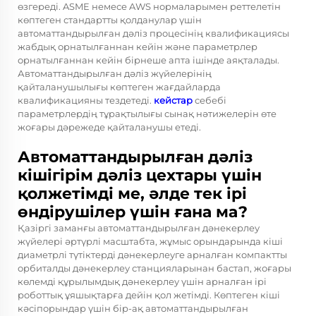
өзгереді. ASME немесе AWS нормаларымен реттелетін
көптеген стандартты қолданулар үшін
автоматтандырылған дәліз процесінің квалификациясы
жабдық орнатылғаннан кейін және параметрлер
орнатылғаннан кейін бірнеше апта ішінде аяқталады.
Автоматтандырылған дәліз жүйелерінің
қайталанушылығы көптеген жағдайларда
квалификацияны тездетеді.
кейстар
себебі
параметрлердің тұрақтылығы сынақ нәтижелерін өте
жоғары дәрежеде қайталанушы етеді.
Автоматтандырылған дәліз
кішігірім дәліз цехтары үшін
қолжетімді ме, әлде тек ірі
өндірушілер үшін ғана ма?
Қазіргі заманғы автоматтандырылған дәнекерлеу
жүйелері әртүрлі масштабта, жұмыс орындарында кіші
диаметрлі түтіктерді дәнекерлеуге арналған компактты
орбиталды дәнекерлеу станцияларынан бастап, жоғары
көлемді құрылымдық дәнекерлеу үшін арналған ірі
роботтық ұяшықтарға дейін қол жетімді. Көптеген кіші
кәсіпорындар үшін бір-ақ автоматтандырылған