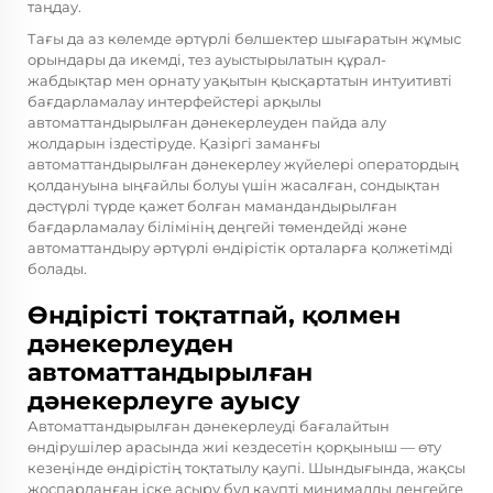
таңдау.
Тағы да аз көлемде әртүрлі бөлшектер шығаратын жұмыс
орындары да икемді, тез ауыстырылатын құрал-
жабдықтар мен орнату уақытын қысқартатын интуитивті
бағдарламалау интерфейстері арқылы
автоматтандырылған дәнекерлеуден пайда алу
жолдарын іздестіруде. Қазіргі заманғы
автоматтандырылған дәнекерлеу жүйелері оператордың
қолдануына ыңғайлы болуы үшін жасалған, сондықтан
дәстүрлі түрде қажет болған мамандандырылған
бағдарламалау білімінің деңгейі төмендейді және
автоматтандыру әртүрлі өндірістік орталарға қолжетімді
болады.
Өндірісті тоқтатпай, қолмен
дәнекерлеуден
автоматтандырылған
дәнекерлеуге ауысу
Автоматтандырылған дәнекерлеуді бағалайтын
өндірушілер арасында жиі кездесетін қорқыныш — өту
кезеңінде өндірістің тоқтатылу қаупі. Шындығында, жақсы
жоспарланған іске асыру бұл қаупті минималды деңгейге