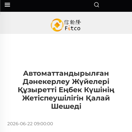
Автоматтандырылған
Дәнекерлеу Жүйелері
Құзыретті Еңбек Күшінің
Жетіспеушілігін Қалай
Шешеді
2026-06-22 09:00:00