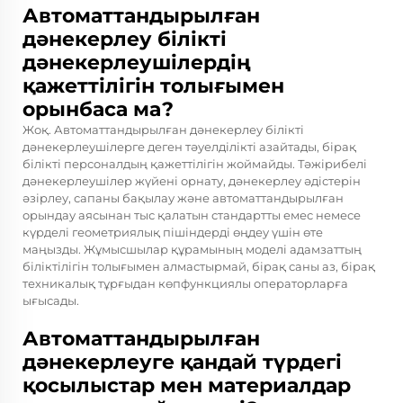
Автоматтандырылған
дәнекерлеу білікті
дәнекерлеушілердің
қажеттілігін толығымен
орынбаса ма?
Жоқ. Автоматтандырылған дәнекерлеу білікті
дәнекерлеушілерге деген тәуелділікті азайтады, бірақ
білікті персоналдың қажеттілігін жоймайды. Тәжірибелі
дәнекерлеушілер жүйені орнату, дәнекерлеу әдістерін
әзірлеу, сапаны бақылау және автоматтандырылған
орындау аясынан тыс қалатын стандартты емес немесе
күрделі геометриялық пішіндерді өңдеу үшін өте
маңызды. Жұмысшылар құрамының моделі адамзаттың
біліктілігін толығымен алмастырмай, бірақ саны аз, бірақ
техникалық тұрғыдан көпфункциялы операторларға
ығысады.
Автоматтандырылған
дәнекерлеуге қандай түрдегі
қосылыстар мен материалдар