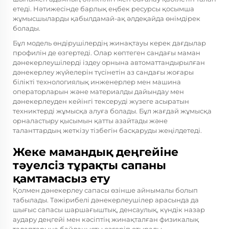
етеді. Нәтижесінде барлық еңбек ресурсы қосымша
жұмысшыларды қабылдамай-ақ әлдеқайда өнімдірек
болады.
Бұл модель өндірушілердің жинақтауы керек дағдылар
профилін де өзгертеді. Олар көптеген сандағы маман
дәнекерлеушілерді іздеу орнына автоматтандырылған
дәнекерлеу жүйелерін түсінетін аз сандағы жоғары
білікті технологиялық инженерлер мен машина
операторларын және материалды дайындау мен
дәнекерлеуден кейінгі тексеруді жүзеге асыратын
техниктерді жұмысқа алуға болады. Бұл жағдай жұмысқа
орналастыру қысымын қатты азайтады және
таланттардың жеткізу тізбегін басқаруды жеңілдетеді.
Жеке мамандық деңгейіне
тәуелсіз тұрақты сапаны
қамтамасыз ету
Қолмен дәнекерлеу сапасы өзінше айнымалы болып
табылады. Тәжірибелі дәнекерлеушілер арасында да
шығыс сапасы шаршағыштық, денсаулық, күндік назар
аудару деңгейі мен кәсіптің жинақталған физикалық