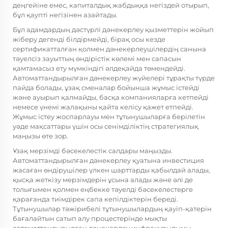
деңгейіне емес, капиталдық жабдыққа негіздей отырып,
бұл қаупті негізінен азайтады.
Бұл адамдардың дәстүрлі дәнекерлеу қызметтерін жойып
жіберу дегенді білдірмейді, бірақ осы кезде
сертификатталған қолмен дәнекерлеушілердің санына
тәуелсіз зауыттың өндірістік көлемі мен сапасын
қамтамасыз ету мүмкіндігі әлдеқайда төмендейді.
Автоматтандырылған дәнекерлеу жүйелері тұрақты түрде
пайда болады, ұзақ сменалар бойынша жұмыс істейді
және ауырып қалмайды, басқа компанияларға кетпейді
немесе үнемі жалақыны қайта келісу қажет етпейді.
Жұмыс істеу жоспарлауы мен тұтынушыларға берілетін
уәде мақсаттары үшін осы сенімділіктің стратегиялық
маңызы өте зор.
Ұзақ мерзімді бәсекелестік салдары маңызды.
Автоматтандырылған дәнекерлеу қуатына инвестиция
жасаған өндірушілер үлкен шарттарды қабылдай алады,
қысқа жеткізу мерзімдерін ұсына алады және әлі де
толығымен қолмен еңбекке тәуелді бәсекелестерге
қарағанда тиімдірек сапа кепілдіктерін береді.
Тұтынушылар тәжірибелі тұтынушылардың қауіп-қатерін
бағалайтын сатып алу процестерінде мықты