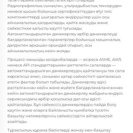
талаптарына байланысты өзгеріп отырады.
Радиографиялық сынақтан, ультрадыбыстық тексеруден
немесе қысым бойынша сертификаттаудан өтуі тиіс
компоненттерді шығаратын өндірушілер үшін осы
айнымалылық қалдықтарды, қайта жасауды және
сәйкестікке қатысты қаупті туғызады.
Автоматтандырылған дәнекерлеу әрбір дәнекерлеуді
бағдарламаланған параметрлер бойынша машиналық
дәлдікпен әрқашан орындай отырып, осы
айнымалылықтың көзін жояды.
Процесс-маңызды қолданбаларда — әсіресе ASME, AWS
немесе API стандарттарымен реттелетін салаларда —
автоматтандырылған дәнекерлеудің қайталануы тек сапа
көрсеткіші емес, сонымен қатар сәйкестікті қамтамасыз
ететін фактор болып табылады. Дәнекерлеу әдісі
расталғаннан кейін және жүйеге бағдарламаланғаннан
кейін автоматтандырылған дәнекерлеу жабдығы өндіріс
сериясындағы әрбір қосылысқа дәл осы әдісті
қайталайды. Бұл сәйкессіз дәнекерлердің пайда болу
қаупін және оларға байланысты қымбатқа түсетін
бақылау нәтижелерінің сәйкессіздігін айтарлықтай
азайтады.
Тұрақтылық құрама бөліктерді жинау мен бақылау