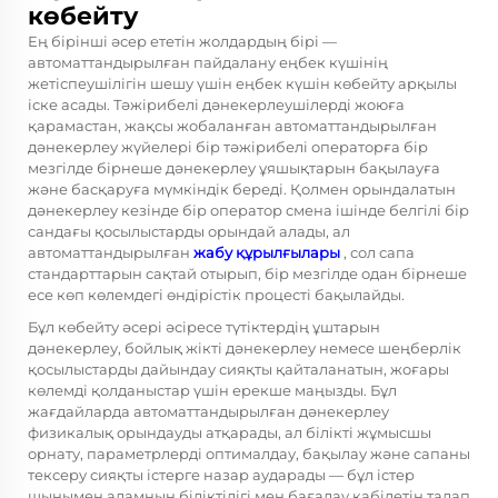
көбейту
Ең бірінші әсер ететін жолдардың бірі —
автоматтандырылған пайдалану
еңбек күшінің
жетіспеушілігін шешу үшін еңбек күшін көбейту арқылы
іске асады. Тәжірибелі дәнекерлеушілерді жоюға
қарамастан, жақсы жобаланған автоматтандырылған
дәнекерлеу жүйелері бір тәжірибелі операторға бір
мезгілде бірнеше дәнекерлеу ұяшықтарын бақылауға
және басқаруға мүмкіндік береді. Қолмен орындалатын
дәнекерлеу кезінде бір оператор смена ішінде белгілі бір
сандағы қосылыстарды орындай алады, ал
автоматтандырылған
жабу құрылғылары
, сол сапа
стандарттарын сақтай отырып, бір мезгілде одан бірнеше
есе көп көлемдегі өндірістік процесті бақылайды.
Бұл көбейту әсері әсіресе түтіктердің ұштарын
дәнекерлеу, бойлық жікті дәнекерлеу немесе шеңберлік
қосылыстарды дайындау сияқты қайталанатын, жоғары
көлемді қолданыстар үшін ерекше маңызды. Бұл
жағдайларда автоматтандырылған дәнекерлеу
физикалық орындауды атқарады, ал білікті жұмысшы
орнату, параметрлерді оптималдау, бақылау және сапаны
тексеру сияқты істерге назар аударады — бұл істер
шынымен адамның біліктілігі мен бағалау қабілетін талап