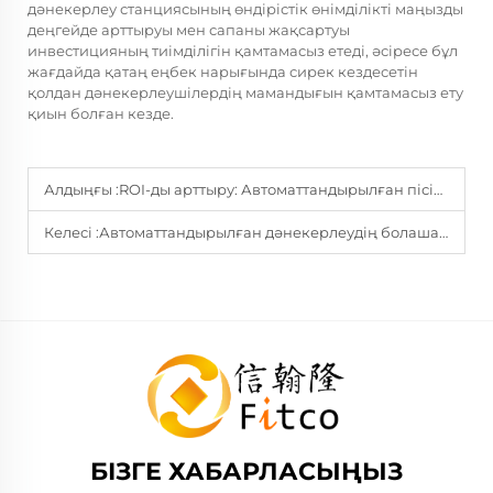
дәнекерлеу станциясының өндірістік өнімділікті маңызды
деңгейде арттыруы мен сапаны жақсартуы
инвестицияның тиімділігін қамтамасыз етеді, әсіресе бұл
жағдайда қатаң еңбек нарығында сирек кездесетін
қолдан дәнекерлеушілердің мамандығын қамтамасыз ету
қиын болған кезде.
Алдыңғы :
ROI-ды арттыру: Автоматтандырылған пісіруге ауысуға дәлелдемелер
Келесі :
Автоматтандырылған дәнекерлеудің болашағы: Жасанды интеллект пен машиналық оқыту интеграциясы
БІЗГЕ ХАБАРЛАСЫҢЫЗ