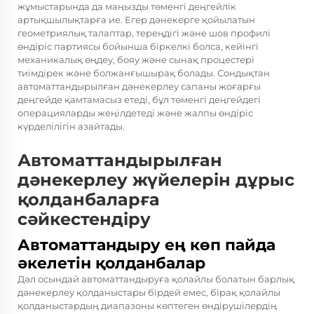
жұмыстарында да маңызды төменгі деңгейлік
артықшылықтарға ие. Егер дәнекерге қойылатын
геометриялық талаптар, тереңдігі және шов профилі
өндіріс партиясы бойынша біркелкі болса, кейінгі
механикалық өңдеу, бояу және сынақ процестері
тиімдірек және болжанғышырақ болады. Сондықтан
автоматтандырылған дәнекерлеу сапаны жоғарғы
деңгейде қамтамасыз етеді, бұл төменгі деңгейдегі
операцияларды жеңілдетеді және жалпы өндіріс
күрделілігін азайтады.
Автоматтандырылған
дәнекерлеу жүйелерін дұрыс
қолданбаларға
сәйкестендіру
Автоматтандыру ең көп пайда
әкелетін қолданбалар
Дәл осындай автоматтандыруға қолайлы болатын барлық
дәнекерлеу қолданыстары бірдей емес, бірақ қолайлы
қолданыстардың диапазоны көптеген өндірушілердің