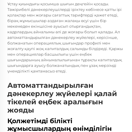
Ұстау қиындығы қосымша шығын деңгейін қосады.
Тәжірибелі дәнекерлеушілерді іріктеу көбінесе қатты ірі
қолақтар мен жоғары сағаттық тарифтерді қажет етеді,
бірақ жұмысшылар аздаған жалақы өсуі үшін бір
мекемеден екіншісіне ауысып отырғандықтан,
кадрлардың айналымы әлі де жоғары болып қалады. Ал
автоматтандырылған дәнекерлеу жүйелері, керісінше,
болжанатын операциялық шығындар профилі мен
жоғалту қаупі жоқ капиталдық салымды білдіреді. Қаржы
мен операциялар басшылығы үшін еңбек
шығындарының айнымалылығынан тұрақты капиталдық
шығындарға ауысу болжанатындық пен ұзақ мерзімді
үнемділікті қамтамасыз етеді.
Автоматтандырылған
дәнекерлеу жүйелері қалай
тікелей еңбек аралығын
жояды
Қолжетімді білікті
жұмысшылардың өнімділігін