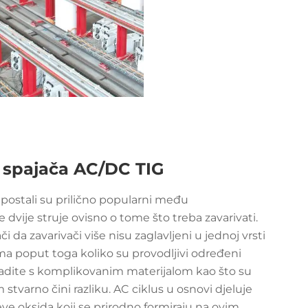
 spajača AC/DC TIG
C postali su prilično popularni među
dvije struje ovisno o tome što treba zavarivati.
da zavarivači više nisu zaglavljeni u jednoj vrsti
ma poput toga koliko su provodljivi određeni
a radite s komplikovanim materijalom kao što su
 stvarno čini razliku. AC ciklus u osnovi djeluje
eve oksida koji se prirodno formiraju na ovim