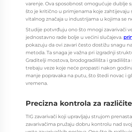
varenje. Ova sposobnost omogućuje dublje spo
što je kritično u primjenama koje zahtijevaju 
vitalnog značaja u industrijama u kojima se 
Studije potvrđuju ono što mnogi zavarivači već
jednostavno rade bolje u većini slučajeva.
pri
pokazuju da ovi zavari često dostižu snagu na
metoda. Ta snaga je važna pri izgradnji strukt
Graditelji mostova, brodogradilišta i gradilišta
trebaju veze koje neće propasti nakon godina 
manje popravaka na putu, što štedi novac i g
vremena.
Precizna kontrola za različite
TIG zavarivači koji upravljaju strujom prena
zavarivačima pružaju dobru kontrolu nad svoj
vrste zavarivačkih poslova. Ono što ih razliku