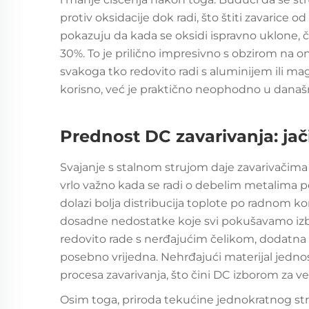
protiv oksidacije dok radi, što štiti zavarice o
pokazuju da kada se oksidi ispravno uklone, 
30%. To je prilično impresivno s obzirom na o
svakoga tko redovito radi s aluminijem ili mag
korisno, već je praktično neophodno u današn
Prednost DC zavarivanja: jači
Svajanje s stalnom strujom daje zavarivačima 
vrlo važno kada se radi o debelim metalima po
dolazi bolja distribucija toplote po radnom 
dosadne nedostatke koje svi pokušavamo izbjeć
redovito rade s nerđajućim čelikom, dodatna 
posebno vrijedna. Nehrđajući materijal jednos
procesa zavarivanja, što čini DC izborom za ve
Osim toga, priroda tekućine jednokratnog str