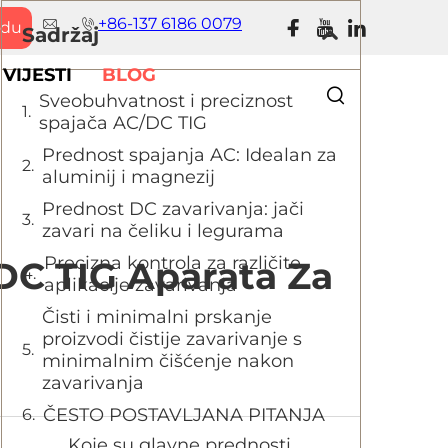
+86-137 6186 0079
udu
Sadržaj
VIJESTI
BLOG
Sveobuhvatnost i preciznost
spajača AC/DC TIG
Prednost spajanja AC: Idealan za
aluminij i magnezij
Prednost DC zavarivanja: jači
zavari na čeliku i legurama
Precizna kontrola za različite
/DC TIG Aparata Za
aplikacije zavarivanja
Čisti i minimalni prskanje
proizvodi čistije zavarivanje s
minimalnim čišćenje nakon
zavarivanja
ČESTO POSTAVLJANA PITANJA
Koje su glavne prednosti