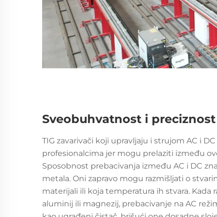
Sveobuhvatnost i preciznost
TIG zavarivači koji upravljaju i strujom AC i D
profesionalcima jer mogu prelaziti između ove 
Sposobnost prebacivanja između AC i DC znači 
metala. Oni zapravo mogu razmišljati o stvari
materijali ili koja temperatura ih stvara. Kad
aluminij ili magnezij, prebacivanje na AC režim
kao ugrađeni čistač, brišući one dosadne sloj