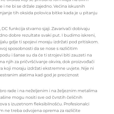
be i ne bi se držale zajedno. Većina iskusnih
njanje tih oksida polovica bitke kada je u pitanju
 DC funkcija stvarno sjaji. Zavarivači dobivaju
dno dobre rezultate svaki put. I budimo iskreni,
jalu gdje ti spojevi moraju izdržati pod pritiskom.
ovoj sposobnosti da se nose s različitim
du i šanse su da će ti strojevi biti zauzeti na
na njih za pričvršćivanje okvira, dok proizvođači
va koji moraju izdržati ekstremne uvjete. Nije ni
vestranim alatima kad god je preciznost
bro rade i na neželjenim i na željeznim metalima
mašine mogu nositi sve od čvrstih čeličnih
ova s izuzetnom fleksibilnošću. Profesionalci
er im ne treba odvojena oprema za različite