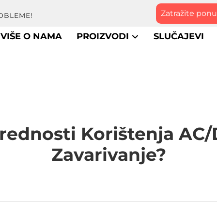
Zatražite pon
OBLEME!
VIŠE O NAMA
PROIZVODI
SLUČAJEVI
rednosti Korištenja AC
Zavarivanje?