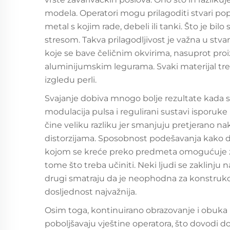
modela. Operatori mogu prilagoditi stvari pop
metal s kojim rade, debeli ili tanki. Što je bilo
stresom. Takva prilagodljivost je važna u stv
koje se bave čeličnim okvirima, nasuprot proi
aluminijumskim legurama. Svaki materijal treb
izgledu perli.
Svajanje dobiva mnogo bolje rezultate kada 
modulacija pulsa i regulirani sustavi isporuke 
čine veliku razliku jer smanjuju pretjerano n
distorzijama. Sposobnost podešavanja kako duž
kojom se kreće preko predmeta omogućuje za
tome što treba učiniti. Neki ljudi se zaklinju
drugi smatraju da je neophodna za konstrukci
dosljednost najvažnija.
Osim toga, kontinuirano obrazovanje i obuka
poboljšavaju vještine operatora, što dovodi do 