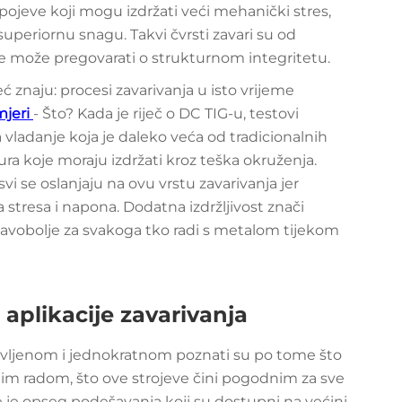
jeve koji mogu izdržati veći mehanički stres,
superiornu snagu. Takvi čvrsti zavari su od
ne može pregovarati o strukturnom integritetu.
 znaju: procesi zavarivanja u isto vrijeme
mjeri
- Što? Kada je riječ o DC TIG-u, testovi
 vladanje koja je daleko veća od tradicionalnih
ura koje moraju izdržati kroz teška okruženja.
 svi se oslanjaju na ovu vrstu zavarivanja jer
stresa i napona. Dodatna izdržljivost znači
lavobolje za svakoga tko radi s metalom tijekom
 aplikacije zavarivanja
stavljenom i jednokratnom poznati su po tome što
im radom, što ove strojeve čini pogodnim za sve
je je opseg podešavanja koji su dostupni na većini