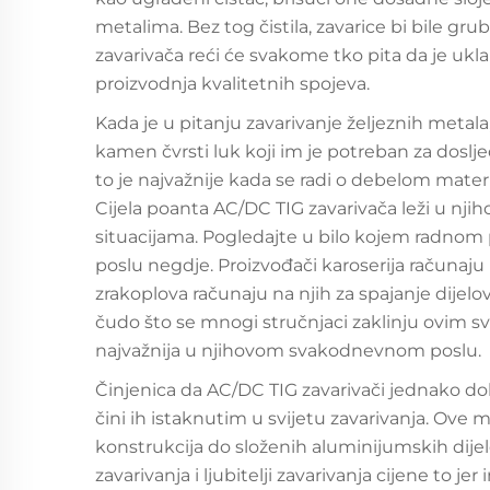
metalima. Bez tog čistila, zavarice bi bile gru
zavarivača reći će svakome tko pita da je ukla
proizvodnja kvalitetnih spojeva.
Kada je u pitanju zavarivanje željeznih metala,
kamen čvrsti luk koji im je potreban za doslje
to je najvažnije kada se radi o debelom materi
Cijela poanta AC/DC TIG zavarivača leži u njih
situacijama. Pogledajte u bilo kojem radnom po
poslu negdje. Proizvođači karoserija računaju 
zrakoplova računaju na njih za spajanje dijelo
čudo što se mnogi stručnjaci zaklinju ovim s
najvažnija u njihovom svakodnevnom poslu.
Činjenica da AC/DC TIG zavarivači jednako do
čini ih istaknutim u svijetu zavarivanja. Ove 
konstrukcija do složenih aluminijumskih dijel
zavarivanja i ljubitelji zavarivanja cijene to j