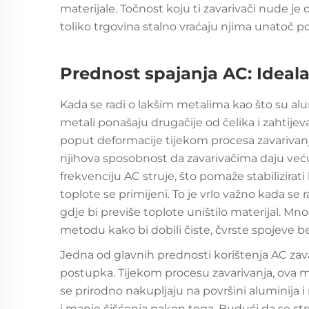
materijale. Točnost koju ti zavarivači nude je o
toliko trgovina stalno vraćaju njima unatoč p
Prednost spajanja AC: Ideala
Kada se radi o lakšim metalima kao što su alumi
metali ponašaju drugačije od čelika i zahtijev
poput deformacije tijekom procesa zavarivanja
njihova sposobnost da zavarivačima daju veću
frekvenciju AC struje, što pomaže stabilizira
toplote se primijeni. To je vrlo važno kada se 
gdje bi previše toplote uništilo materijal. Mno
metodu kako bi dobili čiste, čvrste spojeve 
Jedna od glavnih prednosti korištenja AC zava
postupka. Tijekom procesu zavarivanja, ova m
se prirodno nakupljaju na površini aluminija i
i manje čišćenja nakon toga. Budući da se str