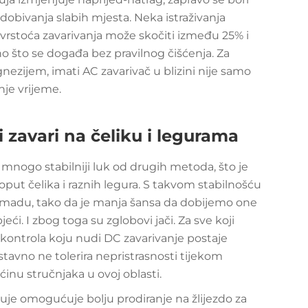
d dobivanja slabih mjesta. Neka istraživanja
čvrstoća zavarivanja može skočiti između 25% i
no što se događa bez pravilnog čišćenja. Za
nezijem, imati AC zavarivač u blizini nije samo
je vrijeme.
 zavari na čeliku i legurama
mnogo stabilniji luk od drugih metoda, što je
put čelika i raznih legura. S takvom stabilnošću
komadu, tako da je manja šansa da dobijemo one
i. I zbog toga su zglobovi jači. Za sve koji
kontrola koju nudi DC zavarivanje postaje
tavno ne tolerira nepristrasnosti tijekom
ćinu stručnjaka u ovoj oblasti.
uje omogućuje bolju prodiranje na žlijezdo za