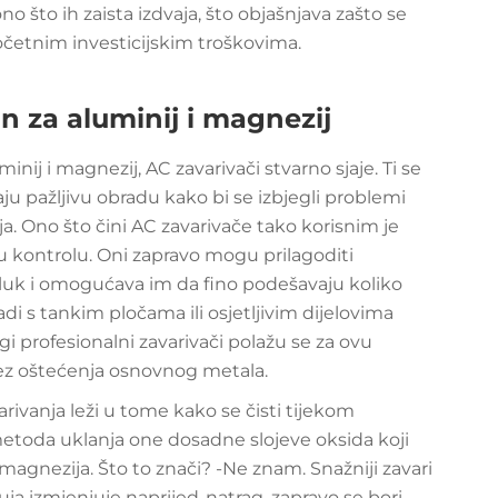
no što ih zaista izdvaja, što objašnjava zašto se
očetnim investicijskim troškovima.
n za aluminij i magnezij
nij i magnezij, AC zavarivači stvarno sjaje. Ti se
aju pažljivu obradu kako bi se izbjegli problemi
. Ono što čini AC zavarivače tako korisnim je
 kontrolu. Oni zapravo mogu prilagoditi
ti luk i omogućava im da fino podešavaju koliko
radi s tankim pločama ili osjetljivim dijelovima
gi profesionalni zavarivači polažu se za ovu
bez oštećenja osnovnog metala.
rivanja leži u tome kako se čisti tijekom
etoda uklanja one dosadne slojeve oksida koji
 magnezija. Što to znači? -Ne znam. Snažniji zavari
uja izmjenjuje naprijed-natrag, zapravo se bori