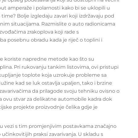
ut amperaže i polarnosti kako bi se uklopili u
 s time? Bolje izgledaju zavari koji izdržavaju pod
arnim situacijama. Razmislite o auto radionicama
zvođačima zrakoplova koji rade s
a posebnu obradu kada je riječ o toplini i
se koriste napredne metode kao što su
plina. Pri rukovanju tankim listovima, ovi pristupi
akupljanje toplote koja uzrokuje probleme sa
ine kad se luk ostavlja upaljen, tako i brzine
varivačima da prilagode svoju tehniku ovisno o
 na ovu stvar za delikatne automobile kadra dok
jske projekte proizvodnje čelika gdje je
 u vezi s tim promjenjivim postavkama značajno
učinkovitijih praksi zavarivanja. U skladu s