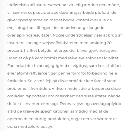
Indførelsen af invertervæser har virkelig ændret den måde,
vi nærmer os præcisionsbeklædningsarbejde på, fordi de
giver operatørerne en meget bedre kontrol over alle de
svejsningsindstillinger, der er nødvendige for gode
overlapningsresultater. Nogle undersøgelser viser at brug af
invertere kan øge svejseeffektiviteten med omkring 20
procent, hvilket betyder at projekter bliver gjort hurtigere
uden at gå på kompromis med selve svejsningens kvalitet.
For industrier hvor nøjagtighed er vigtigst, som f.eks. luftfart
eller atomkraftværker, gør denne form for forbedring hele
forskellen. Selv små fejl på disse områder kan føre til store
problemer i fremtiden. Virksomheder, der arbejder på disse
områder, rapporterer om mærkbart bedre resultater, når de
skifter til inverterteknologi. Deres svejsningsoverlag opfyldte
altid de krævede specifikationer, samtidig med at de
opretholdt en hurtig produktion, noget der var sværere at
opnå med ældre udstyr.