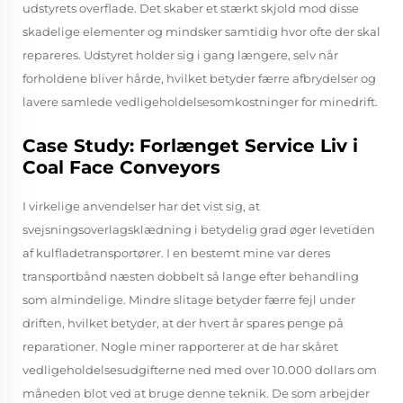
udstyrets overflade. Det skaber et stærkt skjold mod disse
skadelige elementer og mindsker samtidig hvor ofte der skal
repareres. Udstyret holder sig i gang længere, selv når
forholdene bliver hårde, hvilket betyder færre afbrydelser og
lavere samlede vedligeholdelsesomkostninger for minedrift.
Case Study: Forlænget Service Liv i
Coal Face Conveyors
I virkelige anvendelser har det vist sig, at
svejsningsoverlagsklædning i betydelig grad øger levetiden
af kulfladetransportører. I en bestemt mine var deres
transportbånd næsten dobbelt så lange efter behandling
som almindelige. Mindre slitage betyder færre fejl under
driften, hvilket betyder, at der hvert år spares penge på
reparationer. Nogle miner rapporterer at de har skåret
vedligeholdelsesudgifterne ned med over 10.000 dollars om
måneden blot ved at bruge denne teknik. De som arbejder