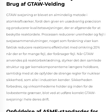
Brug af GTAW-Velding
GTAW-svejsning er blevet en almindelig metode i
atomkraftværker, fordi den giver en usædvanlig præcision
og producerer kvalitetssvejsninger, der er afgørende for at
beskytte reaktordele. Processen reducerer urenheder og fejl i
svejsesammenslutninger, noget som forskning viser kan
faktisk reducere reaktorens effektivitet med omkring 20%
når der er for mange fejl, der forårsager fejl. Når GTAW
anvendes på reaktorbeklædning, styrker det den samlede
struktur og gør kernekomponenterne længere holdbare,
samtidig med at de opfylder de strenge regler for nuklear
sikkerhed, som alle i industrien kender. Sikkerheden
forbedres, og virksomhederne holder sig inden for de
lovbestemte grænser, blot ved at udføre korrekt GTAW-
svejsning i hele deres drift.
Opfyldelse af ASME-standarder for