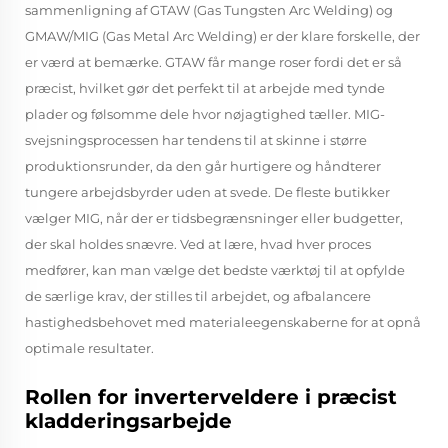
sammenligning af GTAW (Gas Tungsten Arc Welding) og
GMAW/MIG (Gas Metal Arc Welding) er der klare forskelle, der
er værd at bemærke. GTAW får mange roser fordi det er så
præcist, hvilket gør det perfekt til at arbejde med tynde
plader og følsomme dele hvor nøjagtighed tæller. MIG-
svejsningsprocessen har tendens til at skinne i større
produktionsrunder, da den går hurtigere og håndterer
tungere arbejdsbyrder uden at svede. De fleste butikker
vælger MIG, når der er tidsbegrænsninger eller budgetter,
der skal holdes snævre. Ved at lære, hvad hver proces
medfører, kan man vælge det bedste værktøj til at opfylde
de særlige krav, der stilles til arbejdet, og afbalancere
hastighedsbehovet med materialeegenskaberne for at opnå
optimale resultater.
Rollen for inverterveldere i præcist
kladderingsarbejde