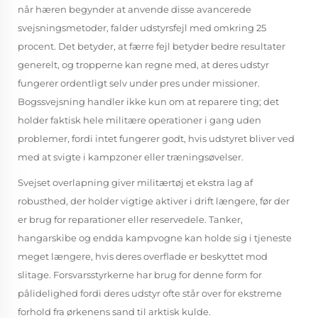
når hæren begynder at anvende disse avancerede
svejsningsmetoder, falder udstyrsfejl med omkring 25
procent. Det betyder, at færre fejl betyder bedre resultater
generelt, og tropperne kan regne med, at deres udstyr
fungerer ordentligt selv under pres under missioner.
Bogssvejsning handler ikke kun om at reparere ting; det
holder faktisk hele militære operationer i gang uden
problemer, fordi intet fungerer godt, hvis udstyret bliver ved
med at svigte i kampzoner eller træningsøvelser.
Svejset overlapning giver militærtøj et ekstra lag af
robusthed, der holder vigtige aktiver i drift længere, før der
er brug for reparationer eller reservedele. Tanker,
hangarskibe og endda kampvogne kan holde sig i tjeneste
meget længere, hvis deres overflade er beskyttet mod
slitage. Forsvarsstyrkerne har brug for denne form for
pålidelighed fordi deres udstyr ofte står over for ekstreme
forhold fra ørkenens sand til arktisk kulde.