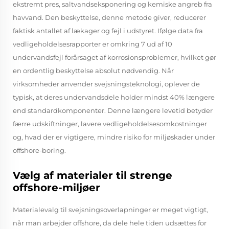
ekstremt pres, saltvandseksponering og kemiske angreb fra
havvand. Den beskyttelse, denne metode giver, reducerer
faktisk antallet af lækager og fejl i udstyret. Ifølge data fra
vedligeholdelsesrapporter er omkring 7 ud af 10
undervandsfejl forårsaget af korrosionsproblemer, hvilket gør
en ordentlig beskyttelse absolut nødvendig. Når
virksomheder anvender svejsningsteknologi, oplever de
typisk, at deres undervandsdele holder mindst 40% længere
end standardkomponenter. Denne længere levetid betyder
færre udskiftninger, lavere vedligeholdelsesomkostninger
og, hvad der er vigtigere, mindre risiko for miljøskader under
offshore-boring.
Vælg af materialer til strenge
offshore-miljøer
Materialevalg til svejsningsoverlapninger er meget vigtigt,
når man arbejder offshore, da dele hele tiden udsættes for