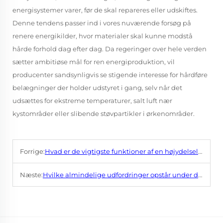
energisystemer varer, før de skal repareres eller udskiftes.
Denne tendens passer ind i vores nuværende forsøg på
renere energikilder, hvor materialer skal kunne modstå
hårde forhold dag efter dag. Da regeringer over hele verden
sætter ambitiøse mål for ren energiproduktion, vil
producenter sandsynligvis se stigende interesse for hårdføre
belægninger der holder udstyret i gang, selv når det
udsættes for ekstreme temperaturer, salt luft nær
kystområder eller slibende støvpartikler i ørkenområder.
Forrige:
Hvad er de vigtigste funktioner af en højydelselskadeovlægningmaskine?
Næste:
Hvilke almindelige udfordringer opstår under drift af et system til vertikal TIG rørklædning?