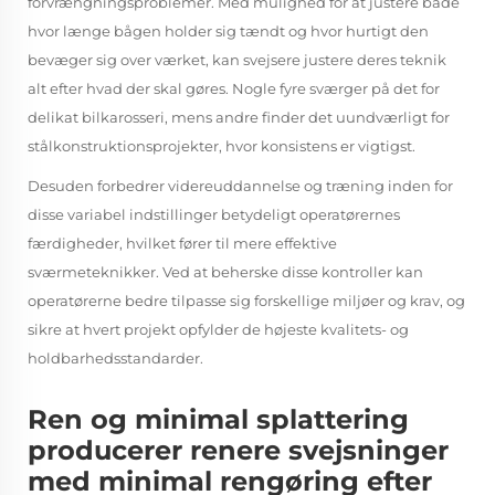
forvrængningsproblemer. Med mulighed for at justere både
hvor længe bågen holder sig tændt og hvor hurtigt den
bevæger sig over værket, kan svejsere justere deres teknik
alt efter hvad der skal gøres. Nogle fyre sværger på det for
delikat bilkarosseri, mens andre finder det uundværligt for
stålkonstruktionsprojekter, hvor konsistens er vigtigst.
Desuden forbedrer videreuddannelse og træning inden for
disse variabel indstillinger betydeligt operatørernes
færdigheder, hvilket fører til mere effektive
sværmeteknikker. Ved at beherske disse kontroller kan
operatørerne bedre tilpasse sig forskellige miljøer og krav, og
sikre at hvert projekt opfylder de højeste kvalitets- og
holdbarhedsstandarder.
Ren og minimal splattering
producerer renere svejsninger
med minimal rengøring efter