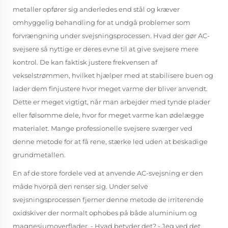
metaller opfører sig anderledes end stål og kræver
omhyggelig behandling for at undgå problemer som
forvrængning under svejsningsprocessen. Hvad der gør AC-
svejsere så nyttige er deres evne til at give svejsere mere
kontrol. De kan faktisk justere frekvensen af
vekselstrømmen, hvilket hjælper med at stabilisere buen og
lader dem finjustere hvor meget varme der bliver anvendt.
Dette er meget vigtigt, når man arbejder med tynde plader
eller følsomme dele, hvor for meget varme kan ødelægge
materialet. Mange professionelle svejsere sværger ved
denne metode for at få rene, stærke led uden at beskadige
grundmetallen.
En af de store fordele ved at anvende AC-svejsning er den
måde hvorpå den renser sig. Under selve
svejsningsprocessen fjerner denne metode de irriterende
oxidskiver der normalt ophobes på både aluminium og
magnesiumoverflader. - Hvad betyder det? - Jeg ved det