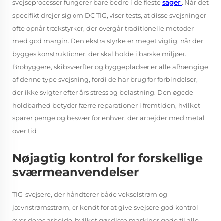
svejseprocesser fungerer bare bedre i de fleste
sager
. Når det
specifikt drejer sig om DC TIG, viser tests, at disse svejsninger
ofte opnår trækstyrker, der overgår traditionelle metoder
med god margin. Den ekstra styrke er meget vigtig, når der
bygges konstruktioner, der skal holde i barske miljøer.
Brobyggere, skibsværfter og byggepladser er alle afhængige
af denne type svejsning, fordi de har brug for forbindelser,
der ikke svigter efter års stress og belastning. Den øgede
holdbarhed betyder færre reparationer i fremtiden, hvilket
sparer penge og besvær for enhver, der arbejder med metal
over tid.
Nøjagtig kontrol for forskellige
sværmeanvendelser
TIG-svejsere, der håndterer både vekselstrøm og
jævnstrømsstrøm, er kendt for at give svejsere god kontrol
over deres arbejde, hvilket gør disse maskiner gode til alle