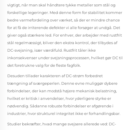
vigtigt, når man skal håndtere tykke metaller som stål og
forskellige legeringer. Med denne form for stabilitet kommer
bedre varmefordeling over værket, så der er mindre chance
for at få de irriterende defekter vi alle forsøger at undgå. Det
giver også stærkere led. For enhver, der arbejder med rustfrit
stål regelmæssigt, bliver den ekstra kontrol, der tilbydes af
DC-svejsning, især værdifuld. Rustfrit tåler ikke
inkonsekvenser under svejsningsprocessen, hvilket gør DC til
det foretrukne valg for de fleste fagfolk.
Desuden tillader karakteren af DC-strøm forbedret
trængning af sværgeperlen. Denne evne muliggør dybere
forbindelser, der kan modstå højere mekanisk belastning,
hvilket er kritisk i anvendelser, hvor yderligere styrke er
nødvendig. Sådanne robuste forbindelser er afgørende i
industrier, hvor strukturel integritet ikke er forhandlingsbar.
Studier bekræfter, hvad mange svejsere allerede ved: DC-