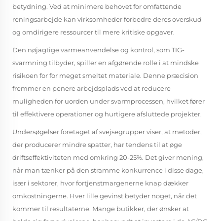
betydning. Ved at minimere behovet for omfattende
reningsarbejde kan virksomheder forbedre deres overskud
og omdirigere ressourcer til mere kritiske opgaver.
Den nøjagtige varmeanvendelse og kontrol, som TIG-
svarmning tilbyder, spiller en afgørende rolle i at mindske
risikoen for for meget smeltet materiale. Denne præcision
fremmer en penere arbejdsplads ved at reducere
muligheden for uorden under svarmprocessen, hvilket fører
til effektivere operationer og hurtigere afsluttede projekter.
Undersøgelser foretaget af svejsegrupper viser, at metoder,
der producerer mindre spatter, har tendens til at øge
driftseffektiviteten med omkring 20-25%. Det giver mening,
når man tænker på den stramme konkurrence i disse dage,
især i sektorer, hvor fortjenstmargenerne knap dækker
omkostningerne. Hver lille gevinst betyder noget, når det
kommer til resultaterne. Mange butikker, der ønsker at