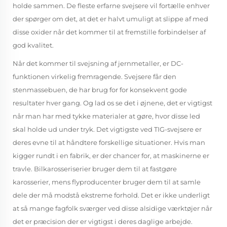
holde sammen. De fleste erfarne svejsere vil fortælle enhver
der spørger om det, at det er halvt umuligt at slippe af med
disse oxider når det kommer til at fremstille forbindelser af
god kvalitet.
Når det kommer til svejsning af jernmetaller, er DC-
funktionen virkelig fremragende. Svejsere får den
stenmassebuen, de har brug for for konsekvent gode
resultater hver gang. Og lad os se det i øjnene, det er vigtigst
når man har med tykke materialer at gøre, hvor disse led
skal holde ud under tryk. Det vigtigste ved TIG-svejsere er
deres evne til at håndtere forskellige situationer. Hvis man
kigger rundt i en fabrik, er der chancer for, at maskinerne er
travle. Bilkarosseriserier bruger dem til at fastgøre
karosserier, mens flyproducenter bruger dem til at samle
dele der må modstå ekstreme forhold. Det er ikke underligt
at så mange fagfolk sværger ved disse alsidige værktøjer når
det er præcision der er vigtigst i deres daglige arbejde.